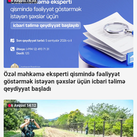
6 Avqust 16:35
Özəl məhkəmə eksperti qismində fəaliyyət
göstərmək istəyən şəxslər üçün icbari təlimə
qeydiyyat başladı
6 Avqust 14:12