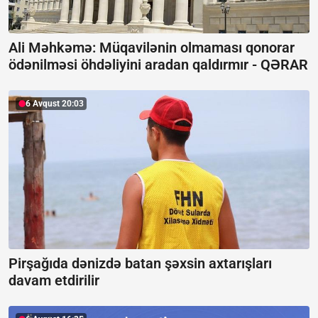
Ali Məhkəmə: Müqavilənin olmaması qonorar
ödənilməsi öhdəliyini aradan qaldırmır -
QƏRAR
6 Avqust 20:03
Pirşağıda dənizdə batan şəxsin axtarışları
davam etdirilir