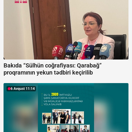
Bakıda “Sülhün coğrafiyası: Qarabağ”
proqramının yekun tədbiri keçirilib
6 Avqust 11:14