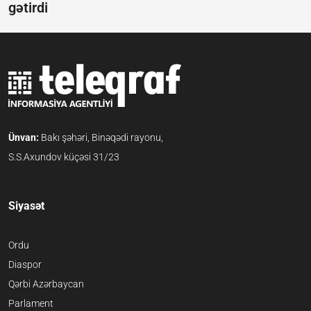
gətirdi
Ünvan:
Bakı şəhəri, Binəqədi rayonu,
S.S.Axundov küçəsi 31/23
Siyasət
Ordu
Diaspor
Qərbi Azərbaycan
Parlament