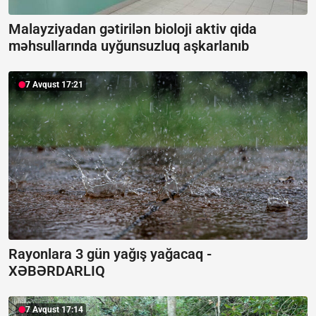
Malayziyadan gətirilən bioloji aktiv qida
məhsullarında uyğunsuzluq aşkarlanıb
7 Avqust 17:21
Rayonlara 3 gün yağış yağacaq -
XƏBƏRDARLIQ
7 Avqust 17:14