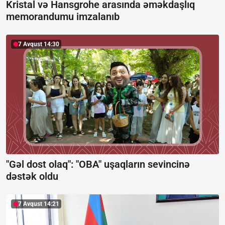
Kristal və Hansgrohe arasında əməkdaşlıq
memorandumu imzalanıb
7 Avqust 14:30
"Gəl dost olaq": "OBA" uşaqların sevincinə
dəstək oldu
7 Avqust 14:21