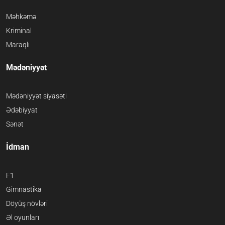
Məhkəmə
Kriminal
Maraqlı
Mədəniyyət
Mədəniyyət siyasəti
Ədəbiyyat
Sənət
İdman
F1
Gimnastika
Döyüş növləri
Əl oyunları