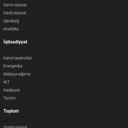
Xarici siyasət
Daxili siyasət
Qarabağ
Analitika
İqtisadiyyat
Kənd təsərrüfatı
Energetika
Maliyyə-sığorta
İKT
Nəqliyyat
Turizm
Toplum
Sosial siyasət