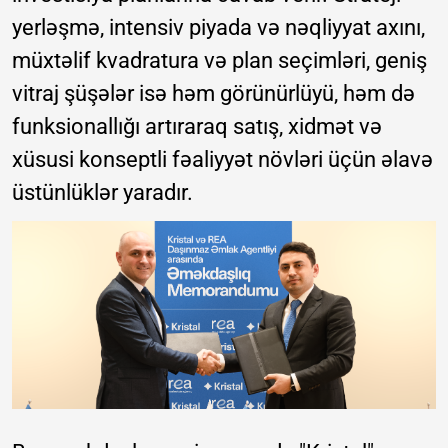
yerləşmə, intensiv piyada və nəqliyyat axını,
müxtəlif kvadratura və plan seçimləri, geniş
vitraj şüşələr isə həm görünürlüyü, həm də
funksionallığı artıraraq satış, xidmət və
xüsusi konseptli fəaliyyət növləri üçün əlavə
üstünlüklər yaradır.