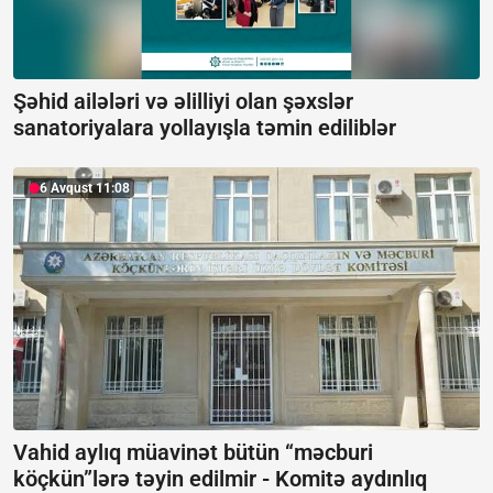
Şəhid ailələri və əlilliyi olan şəxslər
sanatoriyalara yollayışla təmin ediliblər
6 Avqust 11:08
Vahid aylıq müavinət bütün “məcburi
köçkün”lərə təyin edilmir -
Komitə aydınlıq