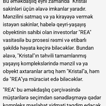
Bu əməkdaşlıq eyni zamanda "Kristal"
sakinləri üçün əlavə imkanlar yaradır.
Mənzilini satmaq və ya kirayəyə vermək
istəyən sakinlər, habelə qeyri-yaşayış
obyektinin sahibi olan investorlar "REA"
vasitəsilə bu prosesi rəsmi və etibarlı
şəkildə həyata keçirə biləcəklər. Bundan
əlavə, "Kristal"ın təhvili tamamlanmış
yaşayış komplekslərində mənzil və ya
obyekt axtaranlar artıq həm "Kristal"a, həm
də "REA"ya müraciət edə biləcəklər.
"REA" bu əməkdaşlıq çərçivəsində
müştərilərə seçimdən sənədləşməyə qədər
kompleks məsləhət xidməti təqdim edəcək.