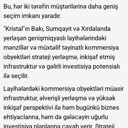
Bu, hər iki tərəfin müştərilərinə daha geniş
seçim imkanı yaradır.
"Kristal"ın Bakı, Sumqayıt və Xırdalanda
yerləşən genişmiqyaslı layihələrindəki
mənzillər və müxtəlif təyinatlı kommersiya
obyektləri strateji yerləşmə, inkişaf etmiş
infrastruktur və gəlirli investisiya potensialı
ilə seçilir.
Layihələrdəki kommersiya obyektləri müasir
infrastruktur, əlverişli yerləşmə və yüksək
inkişaf perspektivi ilə həm bugünkü biznes
ehtiyaclarına, həm də gələcəyin uğurlu
investisiya planlarına cavab verir. Strateji