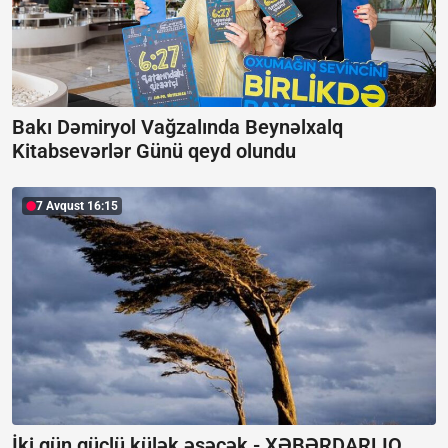
Bakı Dəmiryol Vağzalında Beynəlxalq
Kitabsevərlər Günü qeyd olundu
7 Avqust 16:15
İki gün güclü külək əsəcək -
XƏBƏRDARLIQ