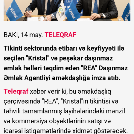
BAKI, 14 may.
TELEQRAF
Tikinti sektorunda etibarı və keyfiyyəti ilə
seçilən "Kristal" və peşəkar daşınmaz
əmlak həlləri təqdim edən "REA" Daşınmaz
Əmlak Agentliyi əməkdaşlığa imza atıb.
Teleqraf
xəbər verir ki, bu əməkdaşlıq
çərçivəsində "REA", "Kristal"ın tikintisi və
təhvili tamamlanmış layihələrindəki mənzil
və kommersiya obyektlərinin satışı və
icarəsi istiqamətlərində xidmət göstərəcək.