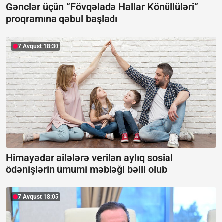
Gənclər üçün “Fövqəladə Hallar Könüllüləri”
proqramına qəbul başladı
7 Avqust 18:30
Himayədar ailələrə verilən aylıq sosial
ödənişlərin ümumi məbləği bəlli olub
7 Avqust 18:05