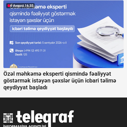
6 Avqust 16:35
Özəl məhkəmə eksperti qismində fəaliyyət
göstərmək istəyən şəxslər üçün icbari təlimə
qeydiyyat başladı