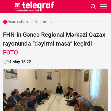
Əsas səhifə
Toplum
FHN-in Gəncə Regional Mərkəzi Qazax
rayonunda “dəyirmi masa” keçirdi -
FOTO
14 May 15:22