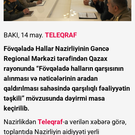
BAKI, 14 may.
TELEQRAF
Fövqəladə Hallar Nazirliyinin Gəncə
Regional Mərkəzi tərəfindən Qazax
rayonunda “Fövqəladə halların qarşısının
alınması və nəticələrinin aradan
qaldırılması sahəsində qarşılıqlı fəaliyyətin
təşkili” mövzusunda dəyirmi masa
keçirilib.
Nazirlikdən
Teleqraf
-a verilən xəbərə görə,
toplantıda Nazirliyin aidiyyəti yerli