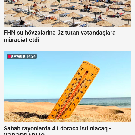
FHN su hövzələrinə üz tutan vətəndaşlara
müraciət etdi
8 Avqust 14:24
Sabah rayonlarda 41 dərəcə isti olacaq -