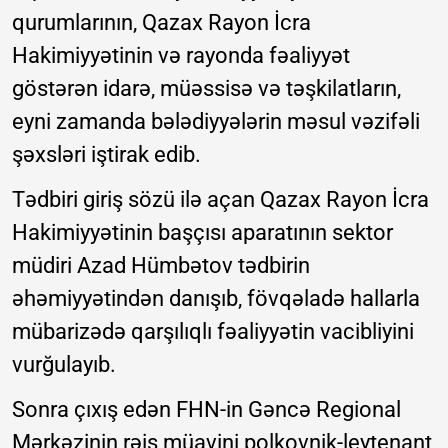
qurumlarının, Qazax Rayon İcra
Hakimiyyətinin və rayonda fəaliyyət
göstərən idarə, müəssisə və təşkilatların,
eyni zamanda bələdiyyələrin məsul vəzifəli
şəxsləri iştirak edib.
Tədbiri giriş sözü ilə açan Qazax Rayon İcra
Hakimiyyətinin başçısı aparatının sektor
müdiri Azad Hümbətov tədbirin
əhəmiyyətindən danışıb, fövqəladə hallarla
mübarizədə qarşılıqlı fəaliyyətin vacibliyini
vurğulayıb.
Sonra çıxış edən FHN-in Gəncə Regional
Mərkəzinin rəis müavini polkovnik-leytenant