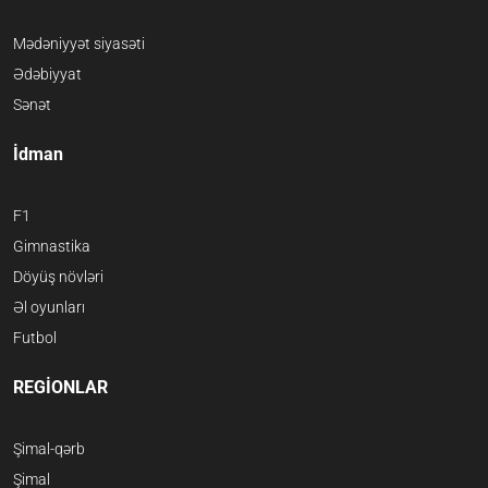
Mədəniyyət siyasəti
Ədəbiyyat
Sənət
İdman
F1
Gimnastika
Döyüş növləri
Əl oyunları
Futbol
REGİONLAR
Şimal-qərb
Şimal