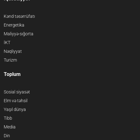
Kənd təsərrüfatı
Energetika
Maliyyə-sığorta
İKT
Nəqliyyat
Turizm
Toplum
Sosial siyasət
Elm və təhsil
Yaşıl dünya
Tibb
Media
Din