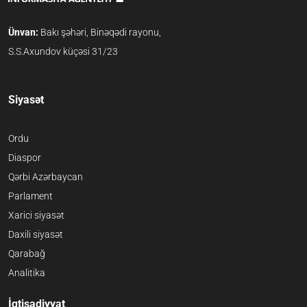
Ünvan:
Bakı şəhəri, Binəqədi rayonu,
S.S.Axundov küçəsi 31/23
Siyasət
Ordu
Diaspor
Qərbi Azərbaycan
Parlament
Xarici siyasət
Daxili siyasət
Qarabağ
Analitika
İqtisadiyyat