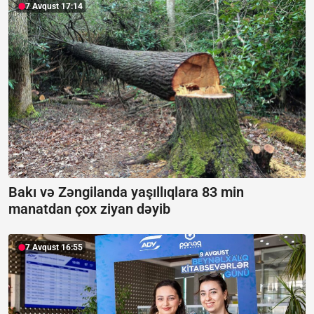
7 Avqust 17:14
Bakı və Zəngilanda yaşıllıqlara 83 min
manatdan çox ziyan dəyib
7 Avqust 16:55