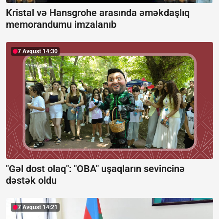
Kristal və Hansgrohe arasında əməkdaşlıq
memorandumu imzalanıb
7 Avqust 14:30
"Gəl dost olaq": "OBA" uşaqların sevincinə
dəstək oldu
7 Avqust 14:21