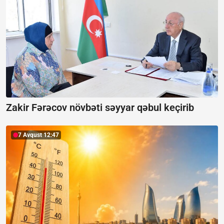
Zakir Fərəcov növbəti səyyar qəbul keçirib
7 Avqust 12:47