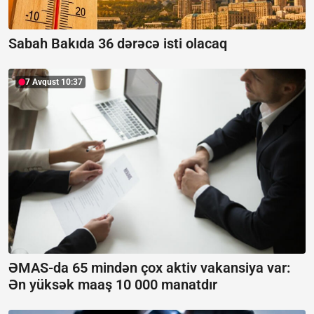
Sabah Bakıda 36 dərəcə isti olacaq
7 Avqust 10:37
ƏMAS-da 65 mindən çox aktiv vakansiya var:
Ən yüksək maaş 10 000 manatdır