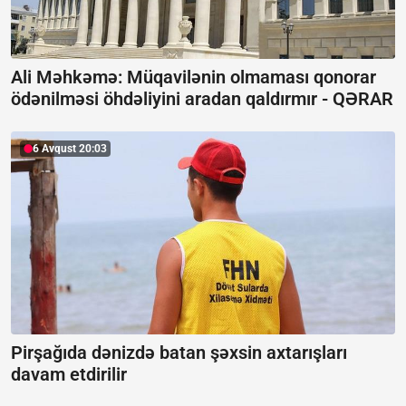
Ali Məhkəmə: Müqavilənin olmaması qonorar
ödənilməsi öhdəliyini aradan qaldırmır -
QƏRAR
6 Avqust 20:03
Pirşağıda dənizdə batan şəxsin axtarışları
davam etdirilir