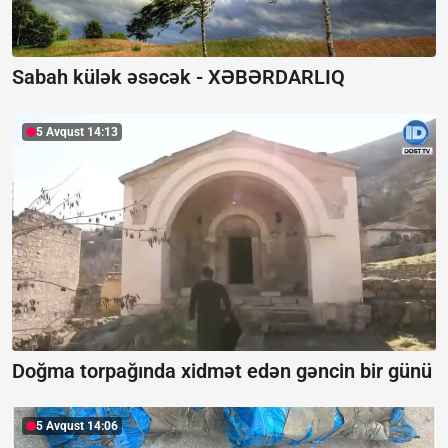
Sabah külək əsəcək -
XƏBƏRDARLIQ
5 Avqust 14:13
Doğma torpağında xidmət edən gəncin bir günü
5 Avqust 14:06