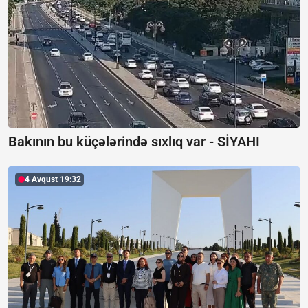
Bakının bu küçələrində sıxlıq var -
SİYAHI
4 Avqust 19:32