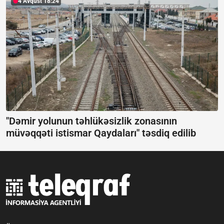
4 Avqust 18:24
"Dəmir yolunun təhlükəsizlik zonasının
müvəqqəti istismar Qaydaları" təsdiq edilib