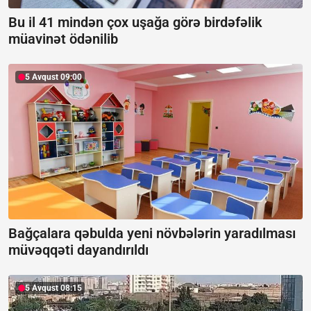
Bu il 41 mindən çox uşağa görə birdəfəlik
müavinət ödənilib
5 Avqust 09:00
Bağçalara qəbulda yeni növbələrin yaradılması
müvəqqəti dayandırıldı
5 Avqust 08:15