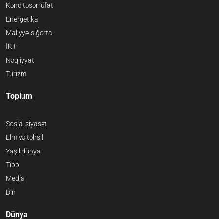
Kənd təsərrüfatı
Energetika
Maliyyə-sığorta
İKT
Nəqliyyat
Turizm
Toplum
Sosial siyasət
Elm və təhsil
Yaşıl dünya
Tibb
Media
Din
Dünya