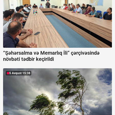
“Şəhərsalma və Memarlıq İli” çərçivəsində
növbəti tədbir keçirildi
5 Avqust 15:38