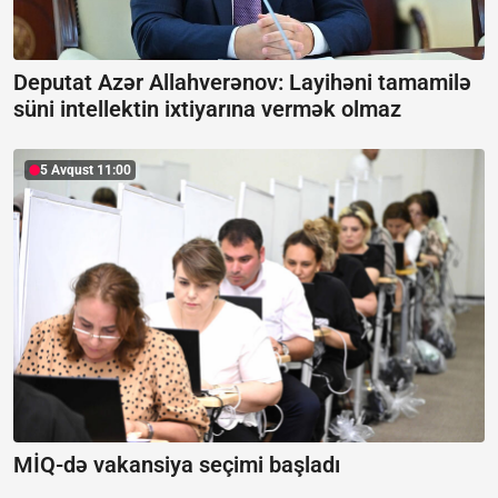
Deputat Azər Allahverənov: Layihəni tamamilə
süni intellektin ixtiyarına vermək olmaz
5 Avqust 11:00
MİQ-də vakansiya seçimi başladı