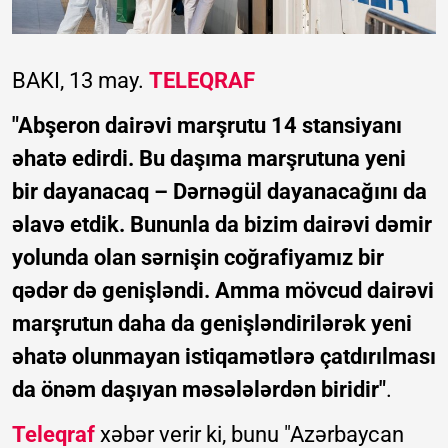
BAKI, 13 may.
TELEQRAF
"Abşeron dairəvi marşrutu 14 stansiyanı
əhatə edirdi. Bu daşıma marşrutuna yeni
bir dayanacaq – Dərnəgül dayanacağını da
əlavə etdik. Bununla da bizim dairəvi dəmir
yolunda olan sərnişin coğrafiyamız bir
qədər də genişləndi. Amma mövcud dairəvi
marşrutun daha da genişləndirilərək yeni
əhatə olunmayan istiqamətlərə çatdırılması
da önəm daşıyan məsələlərdən biridir"
.
Teleqraf
xəbər verir ki, bunu "Azərbaycan