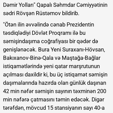
Dəmir Yolları" Qapalı Səhmdar Cəmiyyətinin
sədri Rövşən Rüstəmov bildirib.
"Ötən ilin əvvəlində cənab Prezidentin
təsdiqlədiyi Dövlət Proqramı ilə bu
sərnişindaşıma coğrafiyası bir qədər də
genişlənəcək. Bura Yeni Suraxanı-Hövsan,
Bakıxanov-Binə-Qala və Maştağa-Bağlar
istiqamətlərində yeni qatar marşrutunun
açılması daxildir ki, bu üç istiqamət sərnişin
daşımalarında hazırda olan günlük daşınan
42 min nəfər sərnişin sayının təxminən 200
min nəfərə çatmasını təmin edəcək. Digər
tərəfdən, mövcud 15 stansiyanın sayı 40-a