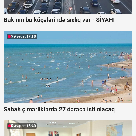
Bakının bu küçələrində sıxlıq var -
SİYAHI
5 Avqust 17:18
Sabah çimərliklərdə 27 dərəcə isti olacaq
5 Avqust 15:40