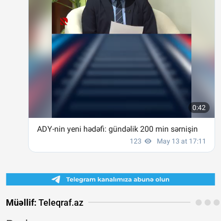
Müəllif:
Teleqraf.az