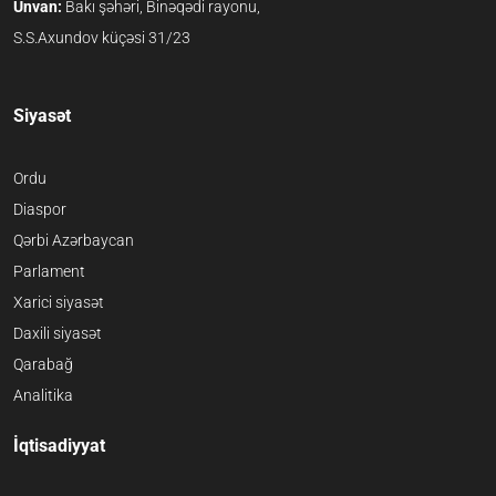
Ünvan:
Bakı şəhəri, Binəqədi rayonu,
S.S.Axundov küçəsi 31/23
Siyasət
Ordu
Diaspor
Qərbi Azərbaycan
Parlament
Xarici siyasət
Daxili siyasət
Qarabağ
Analitika
İqtisadiyyat