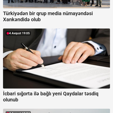
Türkiyədən bir qrup media nümayəndəsi
Xankəndidə olub
4 Avqust 19:05
İcbari sığorta ilə bağlı yeni Qaydalar təsdiq
olunub