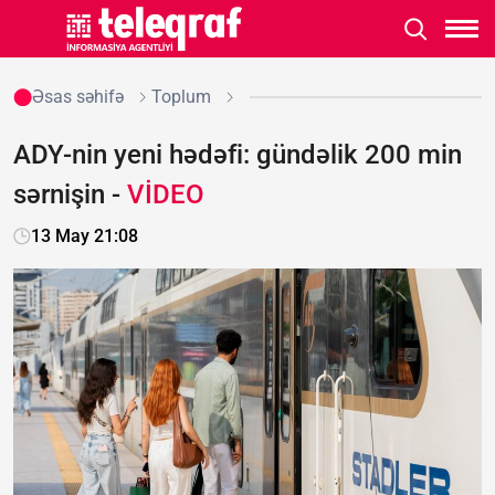
Əsas səhifə
Toplum
ADY-nin yeni hədəfi: gündəlik 200 min
sərnişin -
VİDEO
13 May 21:08