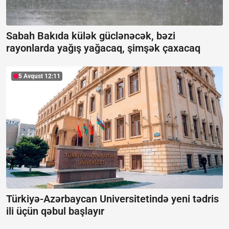
Sabah Bakıda külək güclənəcək, bəzi
rayonlarda yağış yağacaq, şimşək çaxacaq
5 Avqust 12:11
Türkiyə-Azərbaycan Universitetində yeni tədris
ili üçün qəbul başlayır