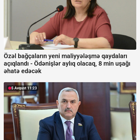
Özəl bağçaların yeni maliyyələşmə qaydaları
açıqlandı -
Ödənişlər aylıq olacaq, 8 min uşağı
əhatə edəcək
5 Avqust 11:23