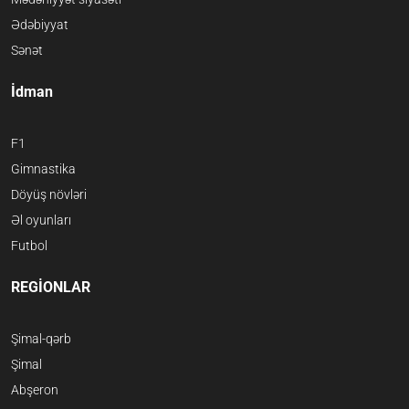
Ədəbiyyat
Sənət
İdman
F1
Gimnastika
Döyüş növləri
Əl oyunları
Futbol
REGİONLAR
Şimal-qərb
Şimal
Abşeron