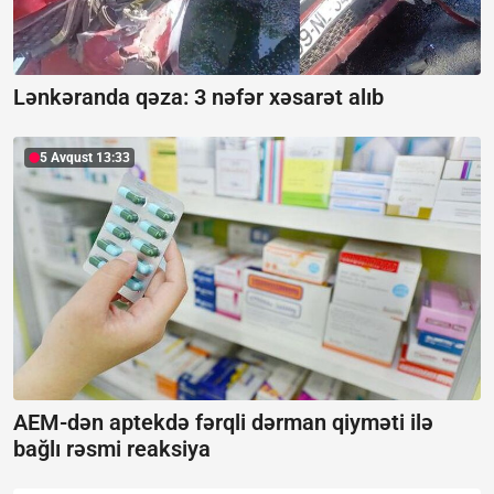
Lənkəranda qəza: 3 nəfər xəsarət alıb
5 Avqust 13:33
AEM-dən aptekdə fərqli dərman qiyməti ilə
bağlı rəsmi reaksiya