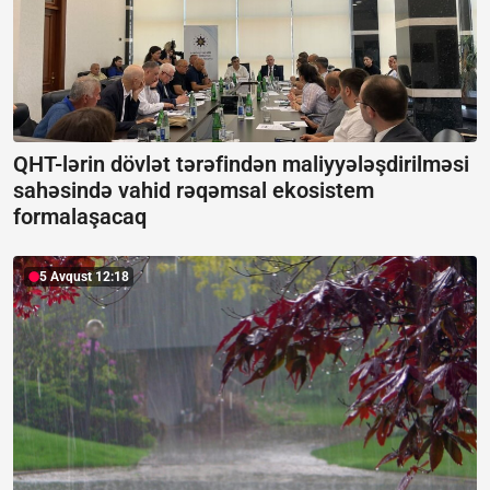
QHT-lərin dövlət tərəfindən maliyyələşdirilməsi
sahəsində vahid rəqəmsal ekosistem
formalaşacaq
5 Avqust 12:18