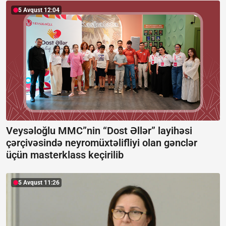
5 Avqust 12:04
Veysəloğlu MMC”nin “Dost Əllər” layihəsi
çərçivəsində neyromüxtəlifliyi olan gənclər
üçün masterklass keçirilib
5 Avqust 11:26