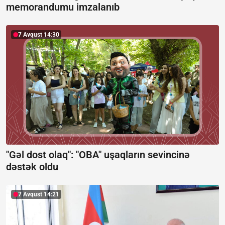
memorandumu imzalanıb
7 Avqust 14:30
"Gəl dost olaq": "OBA" uşaqların sevincinə
dəstək oldu
7 Avqust 14:21