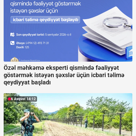
Özəl məhkəmə eksperti qismində fəaliyyət
göstərmək istəyən şəxslər üçün icbari təlimə
qeydiyyat başladı
6 Avqust 14:12