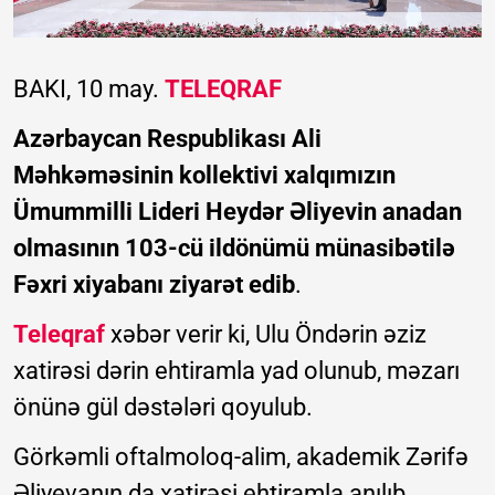
BAKI, 10 may.
TELEQRAF
Azərbaycan Respublikası Ali
Məhkəməsinin kollektivi xalqımızın
Ümummilli Lideri Heydər Əliyevin anadan
olmasının 103-cü ildönümü münasibətilə
Fəxri xiyabanı ziyarət edib
.
Teleqraf
xəbər verir ki, Ulu Öndərin əziz
xatirəsi dərin ehtiramla yad olunub, məzarı
önünə gül dəstələri qoyulub.
Görkəmli oftalmoloq-alim, akademik Zərifə
Əliyevanın da xatirəsi ehtiramla anılıb,