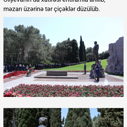
məzarı üzərinə tər çiçəklər düzülüb.