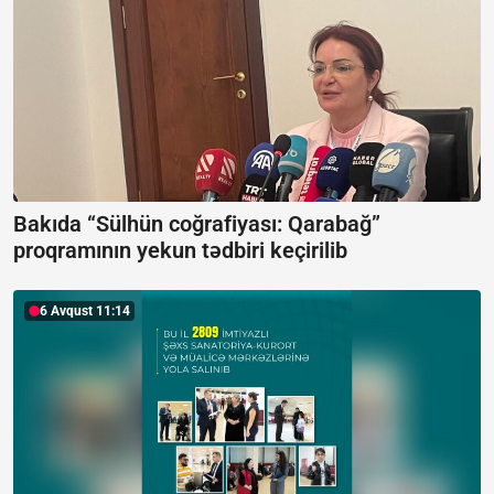
Bakıda “Sülhün coğrafiyası: Qarabağ”
proqramının yekun tədbiri keçirilib
6 Avqust 11:14