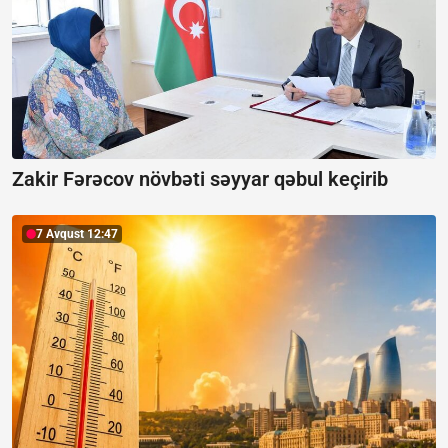
Zakir Fərəcov növbəti səyyar qəbul keçirib
7 Avqust 12:47