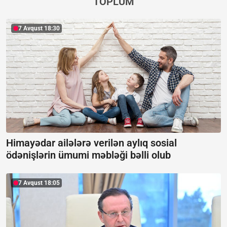
TOPLUM
7 Avqust 18:30
Himayədar ailələrə verilən aylıq sosial
ödənişlərin ümumi məbləği bəlli olub
7 Avqust 18:05