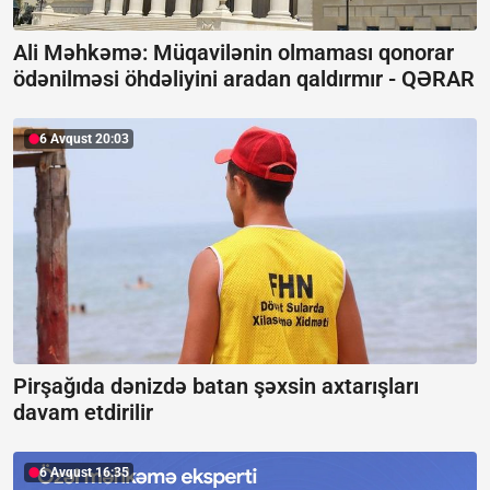
Ali Məhkəmə: Müqavilənin olmaması qonorar
ödənilməsi öhdəliyini aradan qaldırmır -
QƏRAR
6 Avqust 20:03
Pirşağıda dənizdə batan şəxsin axtarışları
davam etdirilir
6 Avqust 16:35