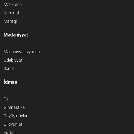
Məhkəmə
Kriminal
Maraqlı
Mədəniyyət
Mədəniyyət siyasəti
Ədəbiyyat
Sənət
İdman
F1
Gimnastika
Döyüş növləri
Əl oyunları
Futbol