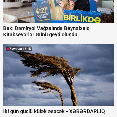
Bakı Dəmiryol Vağzalında Beynəlxalq
Kitabsevərlər Günü qeyd olundu
7 Avqust 16:15
İki gün güclü külək əsəcək -
XƏBƏRDARLIQ