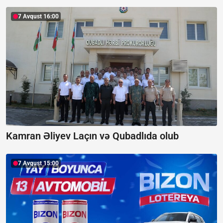
7 Avqust 16:00
Kamran Əliyev Laçın və Qubadlıda olub
7 Avqust 15:00