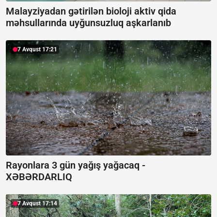
Malayziyadan gətirilən bioloji aktiv qida
məhsullarında uyğunsuzluq aşkarlanıb
7 Avqust 17:21
Rayonlara 3 gün yağış yağacaq -
XƏBƏRDARLIQ
7 Avqust 17:14