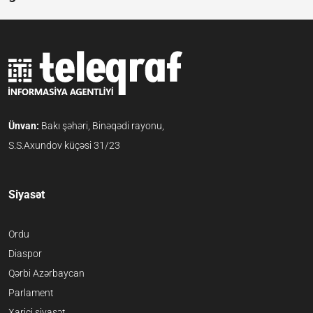
Ünvan:
Bakı şəhəri, Binəqədi rayonu,
S.S.Axundov küçəsi 31/23
Siyasət
Ordu
Diaspor
Qərbi Azərbaycan
Parlament
Xarici siyasət