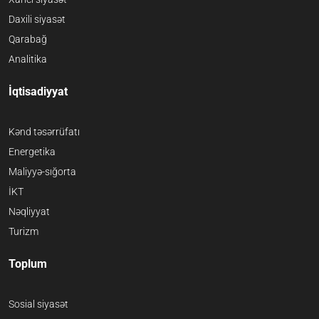
Daxili siyasət
Qarabağ
Analitika
İqtisadiyyat
Kənd təsərrüfatı
Energetika
Maliyyə-sığorta
İKT
Nəqliyyat
Turizm
Toplum
Sosial siyasət