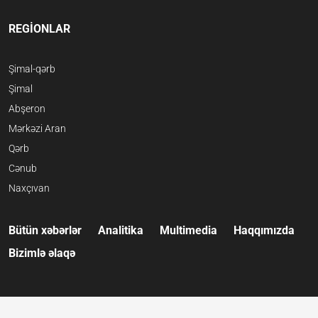
REGİONLAR
Şimal-qərb
Şimal
Abşeron
Mərkəzi Aran
Qərb
Cənub
Naxçıvan
Bütün xəbərlər
Analitika
Multimedia
Haqqımızda
Bizimlə əlaqə