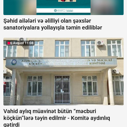
Şəhid ailələri və əlilliyi olan şəxslər
sanatoriyalara yollayışla təmin ediliblər
6 Avqust 11:08
Vahid aylıq müavinət bütün “məcburi
köçkün”lərə təyin edilmir -
Komitə aydınlıq
gətirdi