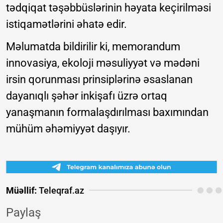
tədqiqat təşəbbüslərinin həyata keçirilməsi
istiqamətlərini əhatə edir.
Məlumatda bildirilir ki, memorandum
innovasiya, ekoloji məsuliyyət və mədəni
irsin qorunması prinsiplərinə əsaslanan
dayanıqlı şəhər inkişafı üzrə ortaq
yanaşmanın formalaşdırılması baxımından
mühüm əhəmiyyət daşıyır.
Müəllif:
Teleqraf.az
Paylaş