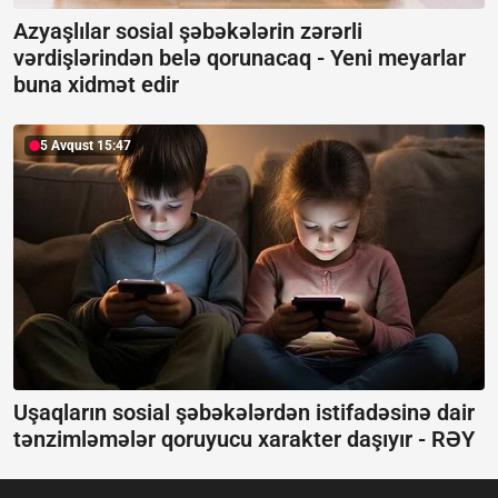
Azyaşlılar sosial şəbəkələrin zərərli
vərdişlərindən belə qorunacaq -
Yeni meyarlar
buna xidmət edir
5 Avqust 15:47
Uşaqların sosial şəbəkələrdən istifadəsinə dair
tənzimləmələr qoruyucu xarakter daşıyır -
RƏY