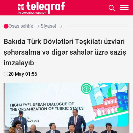
Əsas səhifə
Siyasət
Bakıda Türk Dövlətləri Təşkilatı üzvləri
şəhərsalma və digər sahələr üzrə saziş
imzalayıb
20 May 01:56