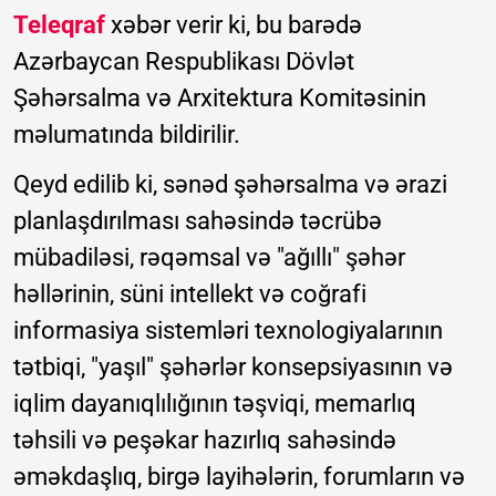
Teleqraf
xəbər verir ki, bu barədə
Azərbaycan Respublikası Dövlət
Şəhərsalma və Arxitektura Komitəsinin
məlumatında bildirilir.
Qeyd edilib ki, sənəd şəhərsalma və ərazi
planlaşdırılması sahəsində təcrübə
mübadiləsi, rəqəmsal və "ağıllı" şəhər
həllərinin, süni intellekt və coğrafi
informasiya sistemləri texnologiyalarının
tətbiqi, "yaşıl" şəhərlər konsepsiyasının və
iqlim dayanıqlılığının təşviqi, memarlıq
təhsili və peşəkar hazırlıq sahəsində
əməkdaşlıq, birgə layihələrin, forumların və