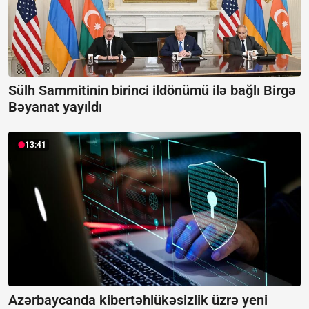
Sülh Sammitinin birinci ildönümü ilə bağlı Birgə
Bəyanat yayıldı
13:41
Azərbaycanda kibertəhlükəsizlik üzrə yeni