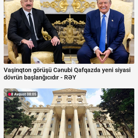
Vaşinqton görüşü Cənubi Qafqazda yeni siyasi
dövrün başlanğıcıdır -
RƏY
8 Avqust 08:05