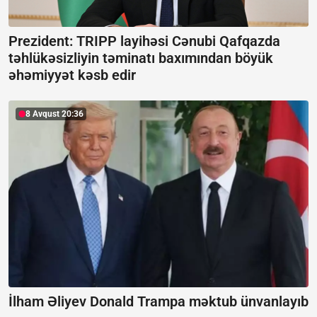
Prezident: TRIPP layihəsi Cənubi Qafqazda
təhlükəsizliyin təminatı baxımından böyük
əhəmiyyət kəsb edir
8 Avqust 20:36
İlham Əliyev Donald Trampa məktub ünvanlayıb