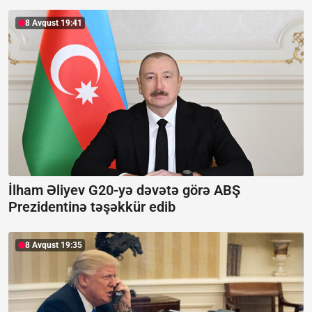
8 Avqust 19:41
İlham Əliyev G20-yə dəvətə görə ABŞ
Prezidentinə təşəkkür edib
8 Avqust 19:35