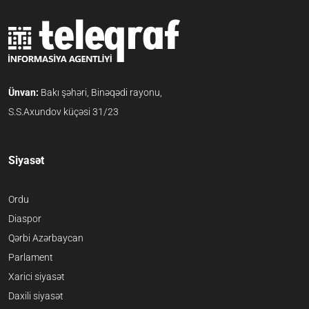
Ünvan:
Bakı şəhəri, Binəqədi rayonu,
S.S.Axundov küçəsi 31/23
Siyasət
Ordu
Diaspor
Qərbi Azərbaycan
Parlament
Xarici siyasət
Daxili siyasət