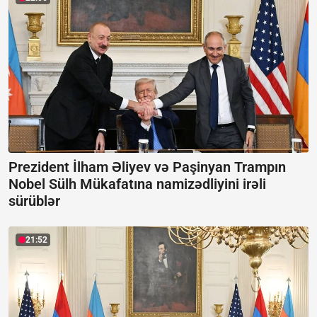
Prezident İlham Əliyev və Paşinyan Trampın
Nobel Sülh Mükafatına namizədliyini irəli
sürüblər
21:52