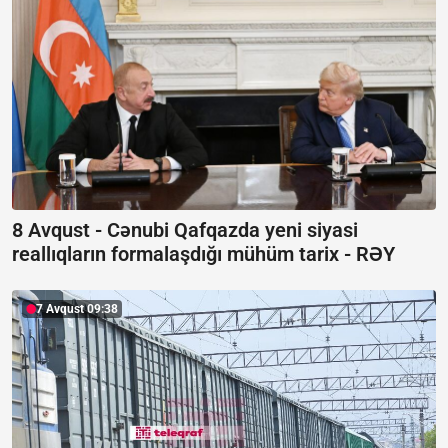
8 Avqust - Cənubi Qafqazda yeni siyasi
reallıqların formalaşdığı mühüm tarix -
RƏY
7 Avqust 09:38