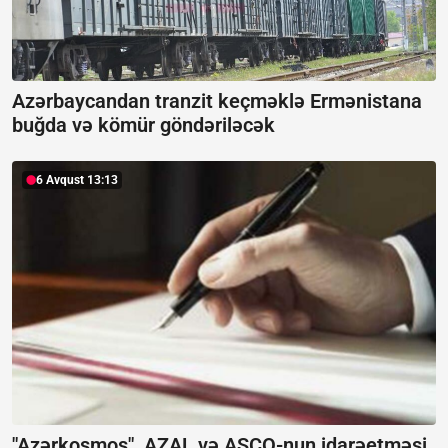
Azərbaycandan tranzit keçməklə Ermənistana
buğda və kömür göndəriləcək
6 Avqust 13:13
"Azərkosmos", AZAL və ASCO-nun idarəetməsi