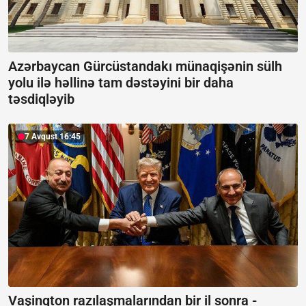
Azərbaycan Gürcüstandakı münaqişənin sülh
yolu ilə həllinə tam dəstəyini bir daha
təsdiqləyib
7 Avqust 16:45
Vaşinqton razılaşmalarından bir il sonra -