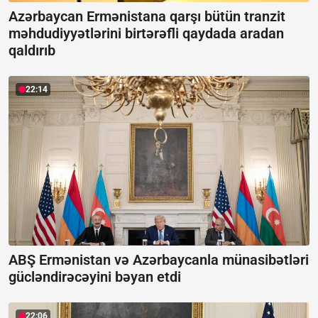
Azərbaycan Ermənistana qarşı bütün tranzit
məhdudiyyətlərini birtərəfli qaydada aradan
qaldırıb
22:14
ABŞ Ermənistan və Azərbaycanla münasibətləri
gücləndirəcəyini bəyan etdi
22:06