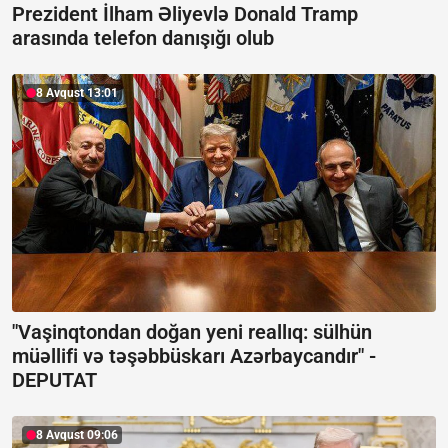
Prezident İlham Əliyevlə Donald Tramp
arasında telefon danışığı olub
8 Avqust 13:01
"Vaşinqtondan doğan yeni reallıq: sülhün
müəllifi və təşəbbüskarı Azərbaycandır" -
DEPUTAT
8 Avqust 09:06