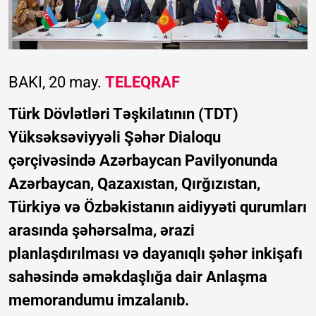
BAKI, 20 may.
TELEQRAF
Türk Dövlətləri Təşkilatının (TDT)
Yüksəksəviyyəli Şəhər Dialoqu
çərçivəsində Azərbaycan Pavilyonunda
Azərbaycan, Qazaxıstan, Qırğızıstan,
Türkiyə və Özbəkistanın aidiyyəti qurumları
arasında şəhərsalma, ərazi
planlaşdırılması və dayanıqlı şəhər inkişafı
sahəsində əməkdaşlığa dair Anlaşma
memorandumu imzalanıb.