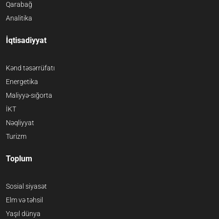
Qarabağ
Analitika
İqtisadiyyat
Kənd təsərrüfatı
Energetika
Maliyyə-sığorta
İKT
Nəqliyyat
Turizm
Toplum
Sosial siyasət
Elm və təhsil
Yaşıl dünya