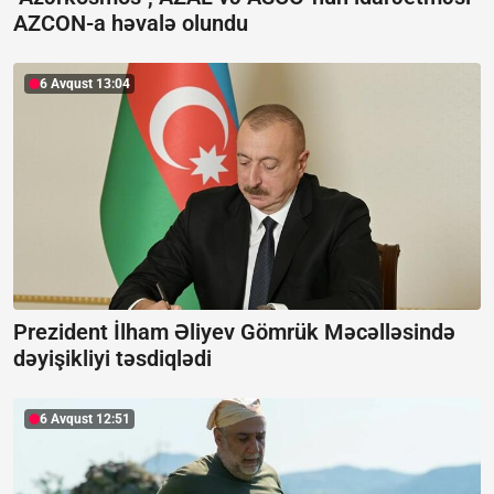
AZCON-a həvalə olundu
6 Avqust 13:04
Prezident İlham Əliyev Gömrük Məcəlləsində
dəyişikliyi təsdiqlədi
6 Avqust 12:51