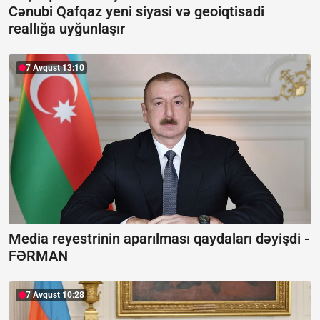
Cənubi Qafqaz yeni siyasi və geoiqtisadi
reallığa uyğunlaşır
7 Avqust 13:10
Media reyestrinin aparılması qaydaları dəyişdi -
FƏRMAN
7 Avqust 10:28