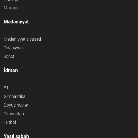
Maraqlı
Mədəniyyət
Mədəniyyət siyasəti
Ədəbiyyat
Sənət
İdman
F1
Gimnastika
Döyüş növləri
Əl oyunları
Futbol
Yaşıl sabah