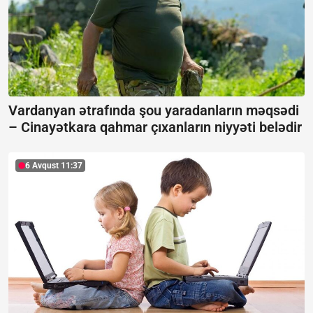
Vardanyan ətrafında şou yaradanların məqsədi
–
Cinayətkara qahmar çıxanların niyyəti belədir
6 Avqust 11:37