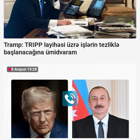
Tramp: TRIPP layihəsi üzrə işlərin tezliklə
başlanacağına ümidvaram
8 Avqust 19:28