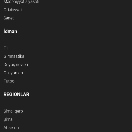
Mədəniyyət siyasəti
Ədəbiyyat
Sənət
İdman
F1
Gimnastika
Döyüş növləri
Əl oyunları
Futbol
REGİONLAR
Şimal-qərb
Şimal
Abşeron