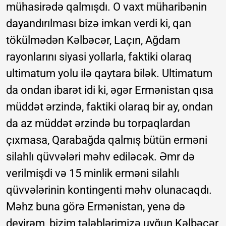
mühasirədə qalmışdı. O vaxt müharibənin
dayandırılması bizə imkan verdi ki, qan
tökülmədən Kəlbəcər, Laçın, Ağdam
rayonlarını siyasi yollarla, faktiki olaraq
ultimatum yolu ilə qaytara bilək. Ultimatum
da ondan ibarət idi ki, əgər Ermənistan qısa
müddət ərzində, faktiki olaraq bir ay, ondan
da az müddət ərzində bu torpaqlardan
çıxmasa, Qarabağda qalmış bütün erməni
silahlı qüvvələri məhv ediləcək. Əmr də
verilmişdi və 15 minlik erməni silahlı
qüvvələrinin kontingenti məhv olunacaqdı.
Məhz buna görə Ermənistan, yenə də
deyirəm, bizim tələblərimizə uyğun Kəlbəcər,