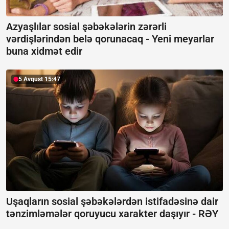
Azyaşlılar sosial şəbəkələrin zərərli
vərdişlərindən belə qorunacaq -
Yeni meyarlar
buna xidmət edir
5 Avqust 15:47
Uşaqların sosial şəbəkələrdən istifadəsinə dair
tənzimləmələr qoruyucu xarakter daşıyır -
RƏY