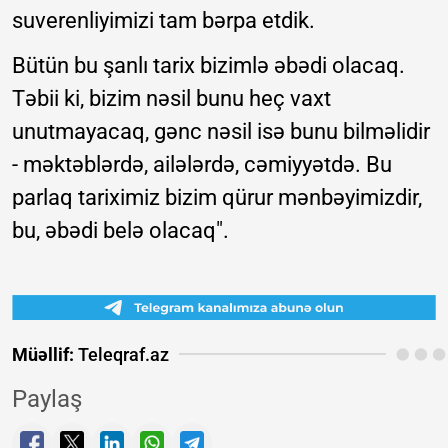
suverenliyimizi tam bərpa etdik.
Bütün bu şanlı tarix bizimlə əbədi olacaq.
Təbii ki, bizim nəsil bunu heç vaxt
unutmayacaq, gənc nəsil isə bunu bilməlidir
- məktəblərdə, ailələrdə, cəmiyyətdə. Bu
parlaq tariximiz bizim qürur mənbəyimizdir,
bu, əbədi belə olacaq".
Müəllif:
Teleqraf.az
Paylaş