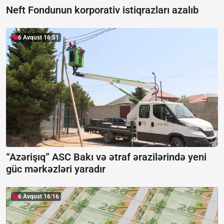
Neft Fondunun korporativ istiqrazları azalıb
6 Avqust 16:51
“Azərişıq” ASC Bakı və ətraf ərazilərində yeni
güc mərkəzləri yaradır
6 Avqust 16:16