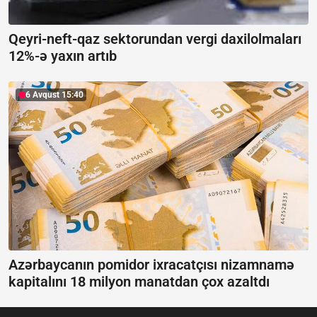
Qeyri-neft-qaz sektorundan vergi daxilolmaları
12%-ə yaxın artıb
6 Avqust 15:40
Azərbaycanın pomidor ixracatçısı nizamnamə
kapitalını 18 milyon manatdan çox azaltdı