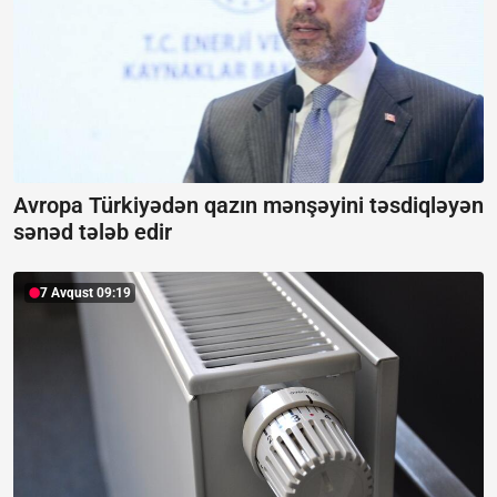
Avropa Türkiyədən qazın mənşəyini təsdiqləyən
sənəd tələb edir
7 Avqust 09:19