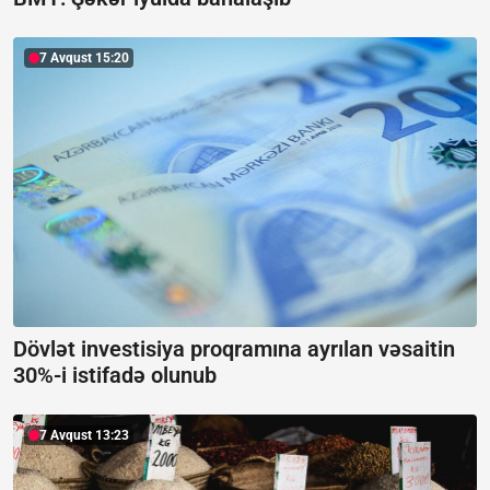
7 Avqust 15:20
Dövlət investisiya proqramına ayrılan vəsaitin
30%-i istifadə olunub
7 Avqust 13:23