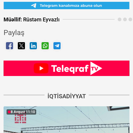
Müəllif:
Rüstəm Eyvazlı
Paylaş
İQTISADIYYAT
8 Avqust 11:10