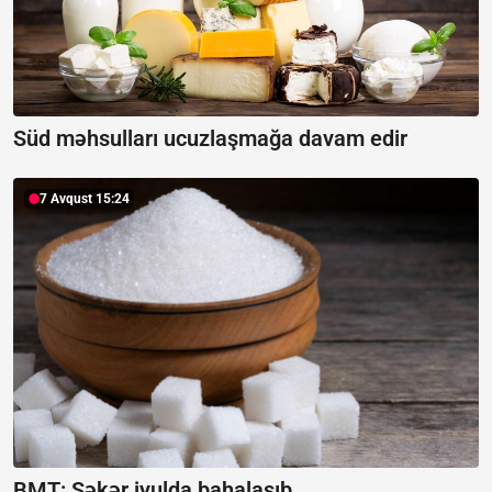
Süd məhsulları ucuzlaşmağa davam edir
7 Avqust 15:24
BMT: Şəkər iyulda bahalaşıb