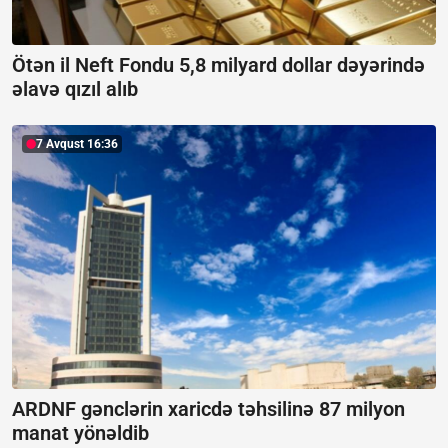
Ötən il Neft Fondu 5,8 milyard dollar dəyərində
əlavə qızıl alıb
7 Avqust 16:36
ARDNF gənclərin xaricdə təhsilinə 87 milyon
manat yönəldib