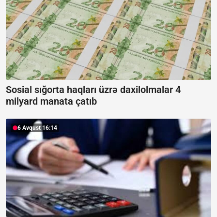
Sosial sığorta haqları üzrə daxilolmalar 4
milyard manata çatıb
6 Avqust 16:14