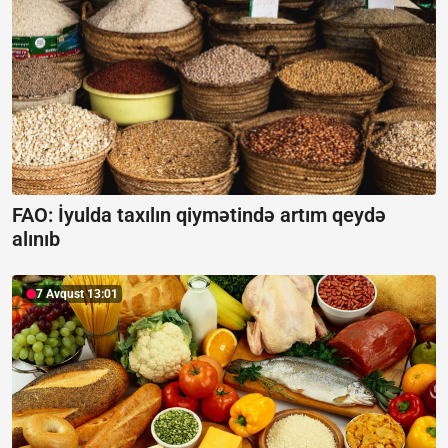
FAO: İyulda taxılın qiymətində artım qeydə
alınıb
7 Avqust 13:01