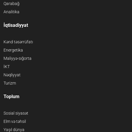
Qarabağ
Analitika
İqtisadiyyat
Kənd təsərrüfatı
Energetika
Maliyyə-sığorta
İKT
Nəqliyyat
Turizm
Toplum
Sosial siyasət
Elm və təhsil
Yaşıl dünya