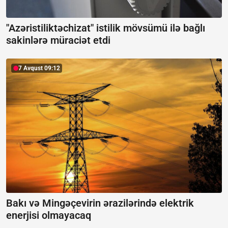
"Azəristiliktəchizat" istilik mövsümü ilə bağlı
sakinlərə müraciət etdi
7 Avqust 09:12
Bakı və Mingəçevirin ərazilərində elektrik
enerjisi olmayacaq