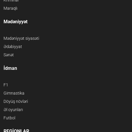
Kriminal
Maraqlı
Mədəniyyət
Mədəniyyət siyasəti
Ədəbiyyat
Sənət
İdman
F1
Gimnastika
Döyüş növləri
Əl oyunları
Futbol
REGİONLAR