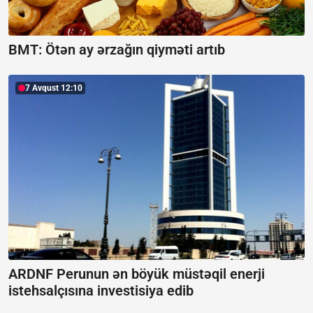
BMT: Ötən ay ərzağın qiyməti artıb
7 Avqust 12:10
ARDNF Perunun ən böyük müstəqil enerji
istehsalçısına investisiya edib