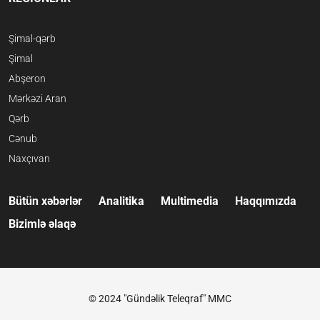
Şimal-qərb
Şimal
Abşeron
Mərkəzi Aran
Qərb
Cənub
Naxçıvan
Bütün xəbərlər
Analitika
Multimedia
Haqqımızda
Bizimlə əlaqə
© 2024 "Gündəlik Teleqraf" MMC