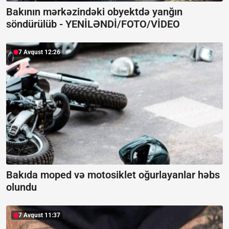
Bakının mərkəzindəki obyektdə yanğın
söndürülüb -
YENİLƏNDİ/FOTO/VİDEO
7 Avqust 12:26
Bakıda moped və motosiklet oğurlayanlar həbs
olundu
7 Avqust 11:37