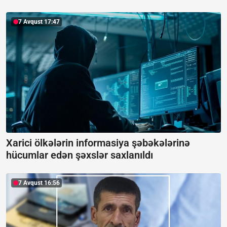
7 Avqust 17:47
Xarici ölkələrin informasiya şəbəkələrinə
hücumlar edən şəxslər saxlanıldı
7 Avqust 16:56