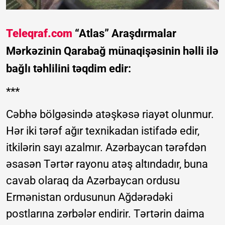
Teleqraf.com
“Atlas” Araşdırmalar
Mərkəzinin Qarabağ münaqişəsinin həlli ilə
bağlı təhlilini təqdim edir:
***
Cəbhə bölgəsində atəşkəsə riayət olunmur.
Hər iki tərəf ağır texnikadan istifadə edir,
itkilərin sayı azalmır. Azərbaycan tərəfdən
əsasən Tərtər rayonu atəş altındadır, buna
cavab olaraq da Azərbaycan ordusu
Ermənistan ordusunun Ağdərədəki
postlarına zərbələr endirir. Tərtərin daima