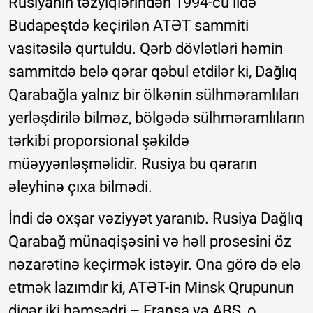
Rusiyanın təzyiqlərindən 1994-cü ildə
Budapeştdə keçirilən ATƏT sammiti
vasitəsilə qurtuldu. Qərb dövlətləri həmin
sammitdə belə qərar qəbul etdilər ki, Dağlıq
Qarabağla yalnız bir ölkənin sülhməramlıları
yerləşdirilə bilməz, bölgədə sülhməramlıların
tərkibi proporsional şəkildə
müəyyənləşməlidir. Rusiya bu qərarın
əleyhinə çıxa bilmədi.
İndi də oxşar vəziyyət yaranıb. Rusiya Dağlıq
Qarabağ münaqişəsini və həll prosesini öz
nəzarətinə keçirmək istəyir. Ona görə də elə
etmək lazımdır ki, ATƏT-in Minsk Qrupunun
digər iki həmsədri – Fransa və ABŞ, o