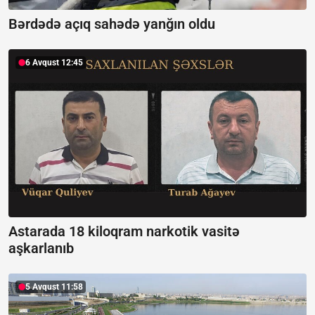
Bərdədə açıq sahədə yanğın oldu
6 Avqust 12:45
Astarada 18 kiloqram narkotik vasitə
aşkarlanıb
5 Avqust 11:58