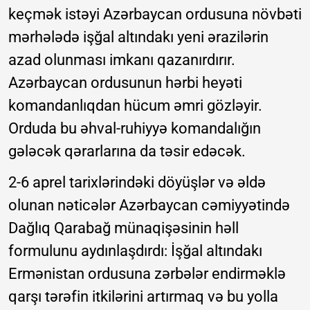
keçmək istəyi Azərbaycan ordusuna növbəti
mərhələdə işğal altındakı yeni ərazilərin
azad olunması imkanı qazanırdırır.
Azərbaycan ordusunun hərbi heyəti
komandanlıqdan hücum əmri gözləyir.
Orduda bu əhval-ruhiyyə komandalığın
gələcək qərarlarına da təsir edəcək.
2-6 aprel tarixlərindəki döyüşlər və əldə
olunan nəticələr Azərbaycan cəmiyyətində
Dağlıq Qarabağ münaqişəsinin həll
formulunu aydınlaşdırdı: İşğal altındakı
Ermənistan ordusuna zərbələr endirməklə
qarşı tərəfin itkilərini artırmaq və bu yolla