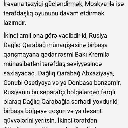
İrəvana təzyiqi gücləndirmək, Moskva ilə isə
tərəfdaşlıq oyununu davam etdirmək
lazımdır.
İkinci amil ona görə vacibdir ki, Rusiya
Dağlıq Qarabağ münaqişəsinə birbaşa
qarışmayana qədər rəsmi Bakı Kremllə
münasibətləri tərəfdaş səviyyəsində
saxlayacaq. Dağlıq Qarabağ Abxaziyaya,
Cənubi Osetiyaya və ya Donbasa bənzəmir.
Rusiyanın bu separatçı bölgələrdən fərqli
olaraq Dağlıq Qarabağla sərhədi yoxdur ki,
birbaşa bölgəyə qoşun və ya desant
qüvvələrini yeritsin. İkinci tərəfdən