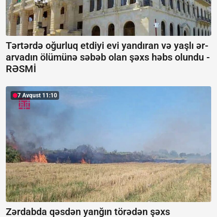
Tərtərdə oğurluq etdiyi evi yandıran və yaşlı ər-
arvadın ölümünə səbəb olan şəxs həbs olundu -
RƏSMİ
7 Avqust 11:10
Zərdabda qəsdən yanğın törədən şəxs