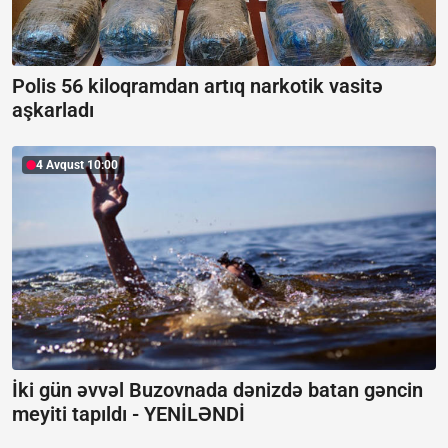
Polis 56 kiloqramdan artıq narkotik vasitə
aşkarladı
4 Avqust 10:00
İki gün əvvəl Buzovnada dənizdə batan gəncin
meyiti tapıldı -
YENİLƏNDİ