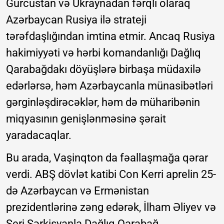
Gürcüstan və Ukraynadan fərqli olaraq
Azərbaycan Rusiya ilə strateji
tərəfdaşlığından imtina etmir. Ancaq Rusiya
hakimiyyəti və hərbi komandanlığı Dağlıq
Qarabağdakı döyüşlərə birbaşa müdaxilə
edərlərsə, həm Azərbaycanla münasibətləri
gərginləşdirəcəklər, həm də müharibənin
miqyasının genişlənməsinə şərait
yaradacaqlar.
Bu arada, Vaşinqton da fəallaşmağa qərar
verdi. ABŞ dövlət katibi Con Kerri aprelin 25-
də Azərbaycan və Ermənistan
prezidentlərinə zəng edərək, İlham Əliyev və
Serj Sərkisyanla Dağlıq Qarabağ