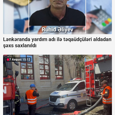
Lənkəranda yardım adı ilə təqaüdçüləri aldadan
şəxs saxlanıldı
7 Avqust 15:12