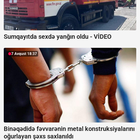
Sumqayıtda sexdə yanğın oldu -
VİDEO
7 Avqust 18:37
Binəqədidə fəvvarənin metal konstruksiyalarını
oğurlayan şəxs saxlanıldı