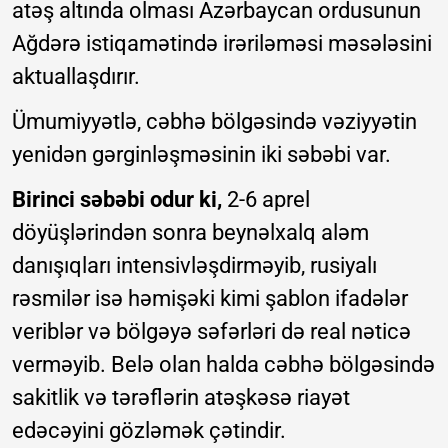
atəş altında olması Azərbaycan ordusunun
Ağdərə istiqamətində irəriləməsi məsələsini
aktuallaşdırır.
Ümumiyyətlə, cəbhə bölgəsində vəziyyətin
yenidən gərginləşməsinin iki səbəbi var.
Birinci səbəbi odur ki,
2-6 aprel
döyüşlərindən sonra beynəlxalq aləm
danışıqları intensivləşdirməyib, rusiyalı
rəsmilər isə həmişəki kimi şablon ifadələr
veriblər və bölgəyə səfərləri də real nəticə
verməyib. Belə olan halda cəbhə bölgəsində
sakitlik və tərəflərin atəşkəsə riayət
edəcəyini gözləmək çətindir.