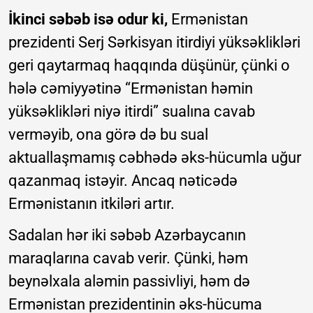
İkinci səbəb isə odur ki,
Ermənistan
prezidenti Serj Sərkisyan itirdiyi yüksəklikləri
geri qaytarmaq haqqında düşünür, çünki o
hələ cəmiyyətinə “Ermənistan həmin
yüksəklikləri niyə itirdi” sualına cavab
verməyib, ona görə də bu sual
aktuallaşmamış cəbhədə əks-hücumla uğur
qazanmaq istəyir. Ancaq nəticədə
Ermənistanın itkiləri artır.
Sadalan hər iki səbəb Azərbaycanın
maraqlarına cavab verir. Çünki, həm
beynəlxala aləmin passivliyi, həm də
Ermənistan prezidentinin əks-hücuma