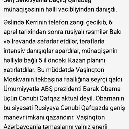
münaqişəsinin həlli vacibliyindən danışdı.
Əslində Kerrinin telefon zəngi gecikib, 6
aprel tarixindən sonra rusiyalı rəsmilər Bakı
və İrəvanda səfərlər etdilər, tərəflərlə
intensiv danışıqlar apardılar, münaqişənin
həlliylə bağlı 5 il öncəki Kazan planını
xatırlatdılar. Bu müddətdə Vaşinqton
Moskvanın təkbaşına fəallığına seyrçi qaldı.
Ümumiyyətlə ABŞ prezidenti Barak Obama
üçün Cənubi Qafqaz aktual deyil. Obamanın
bu siyasəti Rusiyaya Cənubi Qafqazda geniş
manevr imkanı qazandırır. Vaşinqton
Azərbaycanla təmaslarını yalnız enerji