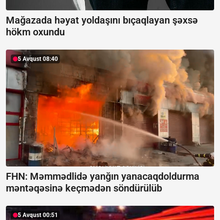
Mağazada həyat yoldaşını bıçaqlayan şəxsə
hökm oxundu
5 Avqust 08:40
FHN: Məmmədlidə yanğın yanacaqdoldurma
məntəqəsinə keçmədən söndürülüb
5 Avqust 00:51