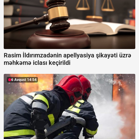
Rasim İldırımzadənin apellyasiya şikayəti üzrə
məhkəmə iclası keçirildi
6 Avqust 14:54