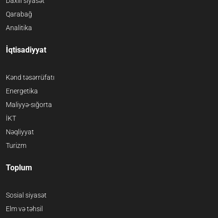
Daxili siyasət
Qarabağ
Analitika
İqtisadiyyat
Kənd təsərrüfatı
Energetika
Maliyyə-sığorta
İKT
Nəqliyyat
Turizm
Toplum
Sosial siyasət
Elm və təhsil