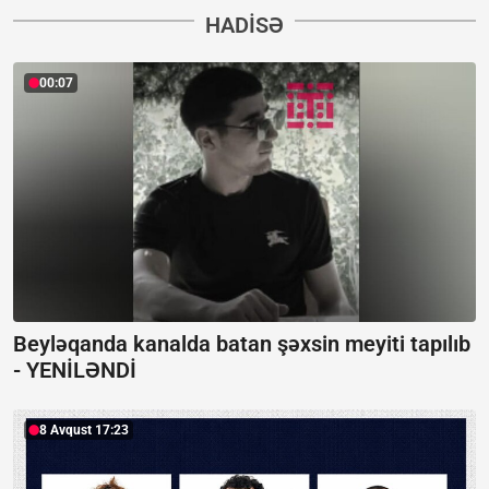
HADISƏ
00:07
Beyləqanda kanalda batan şəxsin meyiti tapılıb
-
YENİLƏNDİ
8 Avqust 17:23