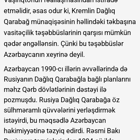
etməlidir, əsas odur ki, Kremlin Dağlıq
Qarabağ münaqişəsinin həllindəki təkbaşına
vasitəçilik təşəbbüslarinin qarşısı mümkün
qədər əngəllənsin. Çünki
bu təşəbbüslər
Azərbaycanın xeyrinə deyil.
Azərbaycan 1990-cı illərin əvvəllərində də
Rusiyanın Dağlıq Qarabağla bağlı planlarını
məhz Qərb dövlətlərinin dəstəyi ilə
pozmuşdu. Rusiya Dağlıq Qarabağa öz
sülhməramlı qüvvələrini yerləşdirmək
istəyirdi, bu məqsədlə Azərbaycan
hakimiyyətinə təzyiq edirdi. Rəsmi Bakı