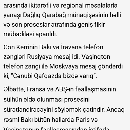
arasında ikitərəfli və regional məsələlərlə
yanaşı Dağlıq Qarabağ münaqişəsinin həlli
və son proseslər ətrafında geniş fikir
mübadiləsi aparıldı.
Con Kerrinin Bakı və İrəvana telefon
zəngləri Rusiyaya mesaj idi. Vaşinqton
telefon zəngi ilə Moskvaya mesaj göndərdi
ki, “Cənubi Qafqazda bizdə varıq”.
Əlbəttə, Fransa və ABŞ-ın fəallaşmasının
sülhün əldə olunması prosesini
sürətləndirəcəyini söyləmək çətindir. Ancaq
rəsmi Bakı bütün hallarda Paris və
Vaşinqtonun fəallaşmasından istifadə