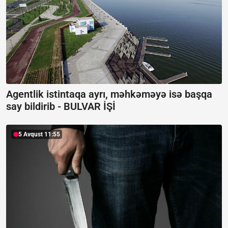
Agentlik istintaqa ayrı, məhkəməyə isə başqa
say bildirib -
BULVAR İŞİ
5 Avqust 11:55