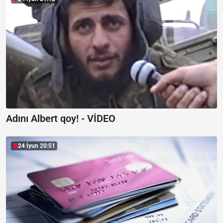
Adını Albert qoy! -
VİDEO
24 İyun 20:51