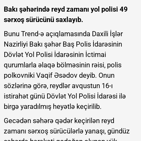
Bakı şəhərində reyd zamanı yol polisi 49
sərxoş sürücünü saxlayıb.
Bunu Trend-ə açıqlamasında Daxili İşlər
Nazirliyi Bakı şəhər Baş Polis İdarəsinin
Dövlət Yol Polisi İdarəsinin İctimai
qurumlarla əlaqə bölməsinin rəisi, polis
polkovniki Vaqif Əsədov deyib. Onun
sözlərinə görə, reydlər avqustun 16-ı
istirahət günü Dövlət Yol Polisi İdarəsi ilə
birgə yaradılmış heyətlə keçirilib.
Gecədən səhərə qədər keçirilən reyd
zamanı sərxoş sürücülərlə yanaşı, gündüz