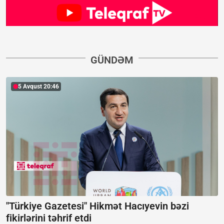
GÜNDƏM
5 Avqust 20:46
"Türkiye Gazetesi" Hikmət Hacıyevin bəzi
fikirlərini təhrif etdi