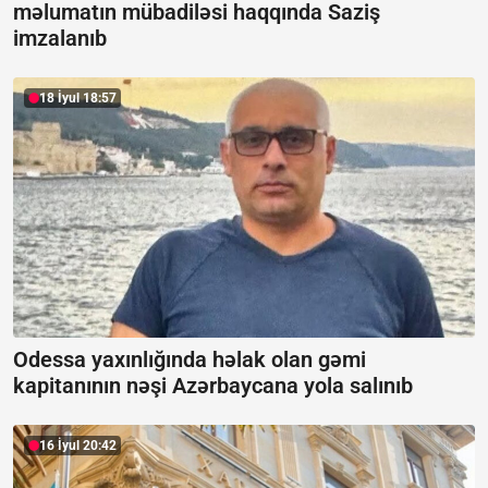
məlumatın mübadiləsi haqqında Saziş
imzalanıb
18 İyul 18:57
Odessa yaxınlığında həlak olan gəmi
kapitanının nəşi Azərbaycana yola salınıb
16 İyul 20:42