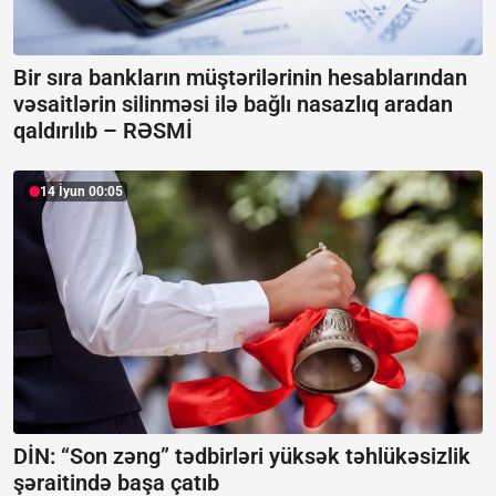
Bir sıra bankların müştərilərinin hesablarından
vəsaitlərin silinməsi ilə bağlı nasazlıq aradan
qaldırılıb –
RƏSMİ
14 İyun 00:05
DİN: “Son zəng” tədbirləri yüksək təhlükəsizlik
şəraitində başa çatıb