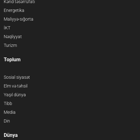
Kənd təsərrüfatı
Energetika
Maliyyə-sığorta
İKT
Nəqliyyat
Turizm
Toplum
Sosial siyasət
Elm və təhsil
Yaşıl dünya
Tibb
Media
Din
Dünya