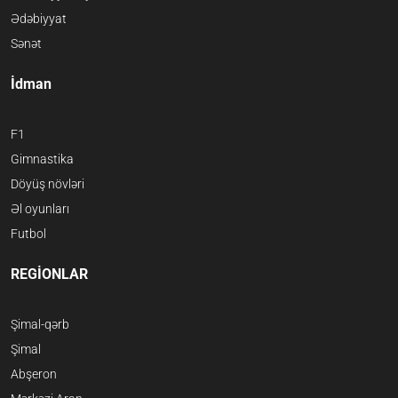
Ədəbiyyat
Sənət
İdman
F1
Gimnastika
Döyüş növləri
Əl oyunları
Futbol
REGİONLAR
Şimal-qərb
Şimal
Abşeron