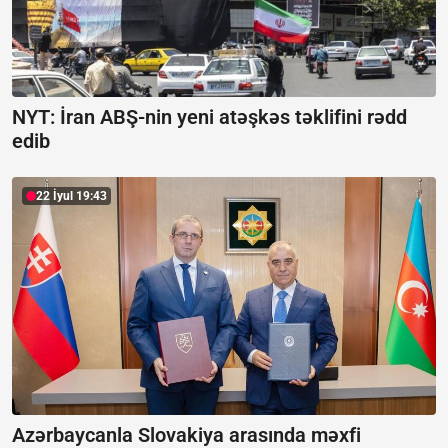
NYT: İran ABŞ-nin yeni atəşkəs təklifini rədd
edib
22 İyul 19:43
Azərbaycanla Slovakiya arasında məxfi