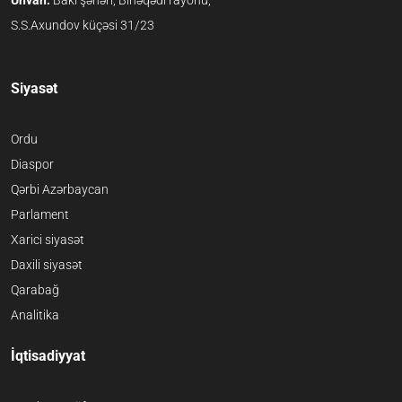
Ünvan:
Bakı şəhəri, Binəqədi rayonu,
S.S.Axundov küçəsi 31/23
Siyasət
Ordu
Diaspor
Qərbi Azərbaycan
Parlament
Xarici siyasət
Daxili siyasət
Qarabağ
Analitika
İqtisadiyyat