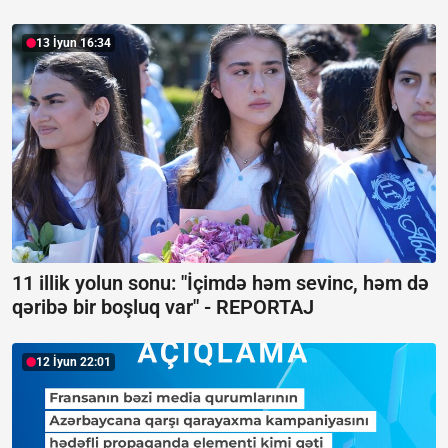
13 İyun 16:34
11 illik yolun sonu: "İçimdə həm sevinc, həm də
qəribə bir boşluq var" -
REPORTAJ
12 İyun 22:01