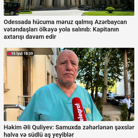
Odessada hücuma məruz qalmış Azərbaycan
vətəndaşları ölkəyə yola salınıb:
Kapitanın
axtarışı davam edir
15 İyul 18:39
Həkim Əli Quliyev: Samuxda zəhərlənən şəxslər
halva və südlü aş yeyiblər