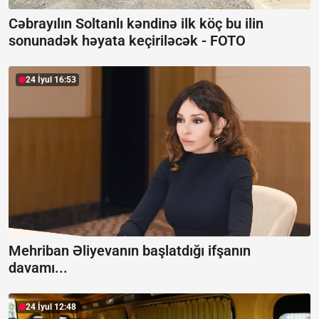
Cəbrayılın Soltanlı kəndinə ilk köç bu ilin
sonunadək həyata keçiriləcək -
FOTO
24 İyul 16:53
Mehriban Əliyevanın başlatdığı ifşanın
davamı...
24 İyul 12:48