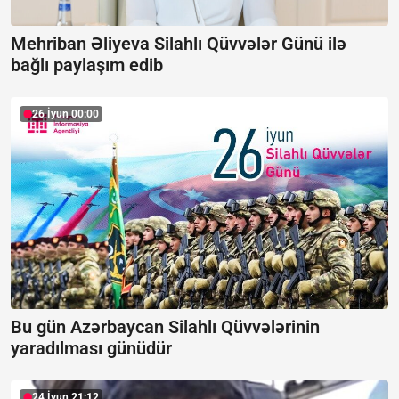
Mehriban Əliyeva Silahlı Qüvvələr Günü ilə
bağlı paylaşım edib
26 İyun 00:00
Bu gün Azərbaycan Silahlı Qüvvələrinin
yaradılması günüdür
24 İyun 21:12