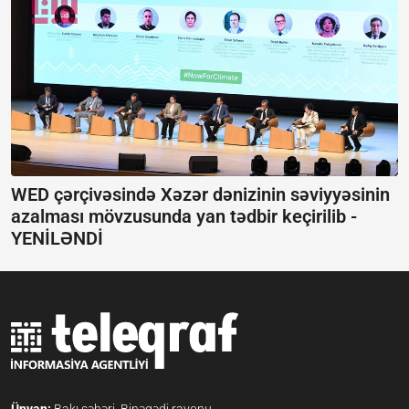
WED çərçivəsində Xəzər dənizinin səviyyəsinin
azalması mövzusunda yan tədbir keçirilib -
YENİLƏNDİ