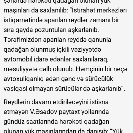
şəhərdə hərəkəti qadağan olunan yük
maşınları da saxlanılıb: “İstirahət mərkəzləri
istiqamətində aparılan reydlər zamanı bir
sıra qayda pozuntuları aşkarlanıb.
Tərəfimizdən aparılan reyddə qanunla
qadağan olunmuş içkili vəziyyətdə
avtomobil idarə edənlər saxlanılaraq,
məsuliyyətə cəlb olunub. Həmçinin bir neçə
avtoxuliqanlıq edən gənc və sürücülük
vəsiqəsi olmayan sürücülər də aşkarlanıb”.
Reydlərin davam etdiriləcəyini istisna
etməyən V.Əsədov paytaxt yollarında
gündüz saatlarında hərəkəti qadağan
olunan yük maşınlarından da danışıb: “Yük