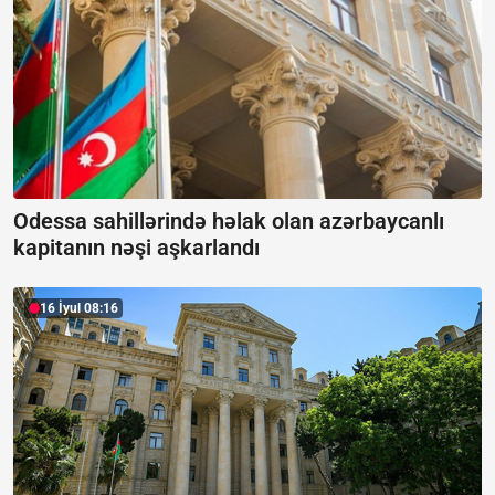
Odessa sahillərində həlak olan azərbaycanlı
kapitanın nəşi aşkarlandı
16 İyul 08:16