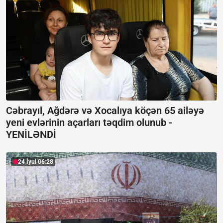
Cəbrayıl, Ağdərə və Xocalıya köçən 65 ailəyə
yeni evlərinin açarları təqdim olunub -
YENİLƏNDİ
24 İyul 06:28