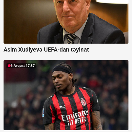
Asim Xudiyevə UEFA-dan təyinat
6 Avqust 17:37