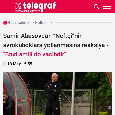
Əsas səhifə
Futbol
Samir Abasovdan “Neftçi”nin
avrokuboklara yollanmasına reaksiya -
"Bəxt amili də vacibdir"
18 May 15:55