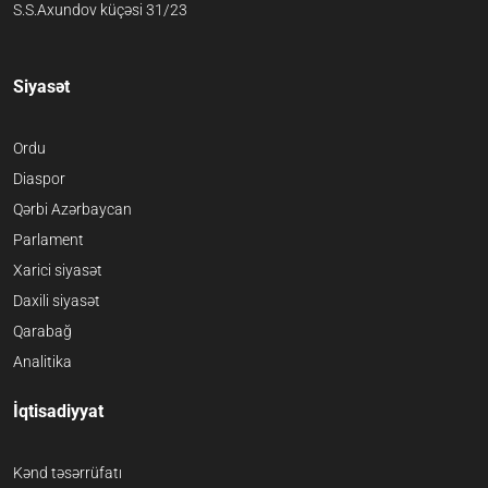
S.S.Axundov küçəsi 31/23
Siyasət
Ordu
Diaspor
Qərbi Azərbaycan
Parlament
Xarici siyasət
Daxili siyasət
Qarabağ
Analitika
İqtisadiyyat
Kənd təsərrüfatı