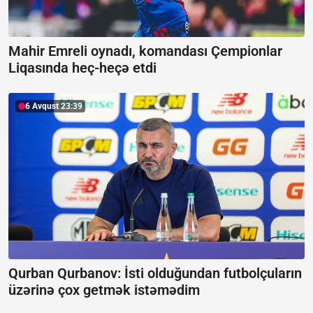
Mahir Emreli oynadı, komandası Çempionlar
Liqasında heç-heçə etdi
6 Avqust 23:39
Qurban Qurbanov:
İsti olduğundan futbolçuların
üzərinə çox getmək istəmədim