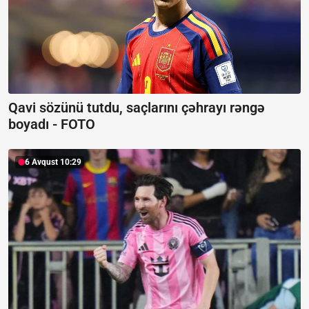
Qavi sözünü tutdu, saçlarını çəhrayı rəngə
boyadı -
FOTO
6 Avqust 10:29