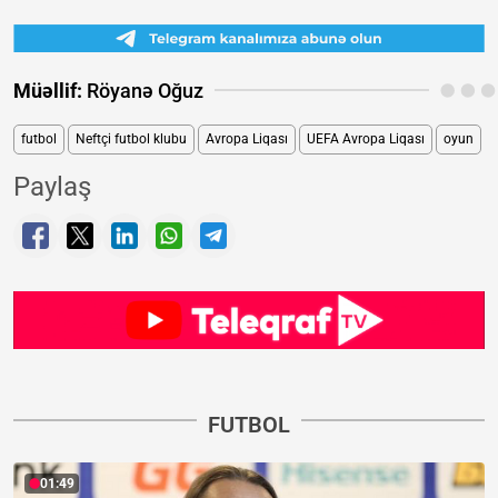
Müəllif:
Röyanə Oğuz
futbol
Neftçi futbol klubu
Avropa Liqası
UEFA Avropa Liqası
oyun
Paylaş
FUTBOL
01:49