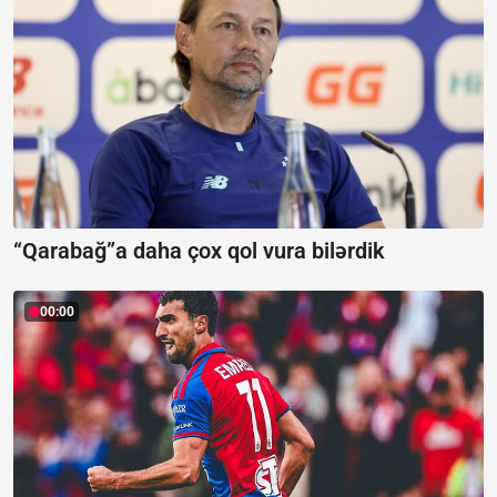
“Qarabağ”a daha çox qol vura bilərdik
00:00