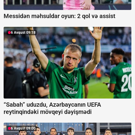
Messidən məhsuldar oyun:
2 qol və assist
6 Avqust 09:18
“Sabah” uduzdu, Azərbaycanın UEFA
reytinqindəki mövqeyi dəyişmədi
6 Avqust 09:00