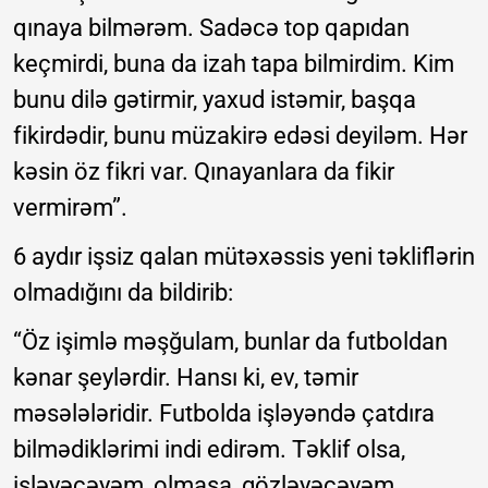
qınaya bilmərəm. Sadəcə top qapıdan
keçmirdi, buna da izah tapa bilmirdim. Kim
bunu dilə gətirmir, yaxud istəmir, başqa
fikirdədir, bunu müzakirə edəsi deyiləm. Hər
kəsin öz fikri var. Qınayanlara da fikir
vermirəm”.
6 aydır işsiz qalan mütəxəssis yeni təkliflərin
olmadığını da bildirib:
“Öz işimlə məşğulam, bunlar da futboldan
kənar şeylərdir. Hansı ki, ev, təmir
məsələləridir. Futbolda işləyəndə çatdıra
bilmədiklərimi indi edirəm. Təklif olsa,
işləyəcəyəm, olmasa, gözləyəcəyəm.