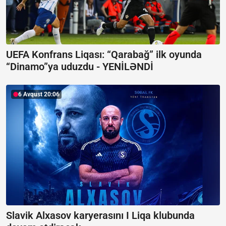
UEFA Konfrans Liqası:
“Qarabağ” ilk oyunda
“Dinamo”ya uduzdu - YENİLƏNDİ
6 Avqust 20:06
Slavik Alxasov karyerasını I Liqa klubunda