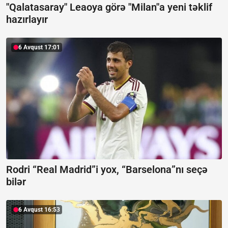
"Qalatasaray" Leaoya görə "Milan"a yeni təklif
hazırlayır
6 Avqust 17:01
Rodri “Real Madrid”i yox, “Barselona”nı seçə
bilər
6 Avqust 16:53