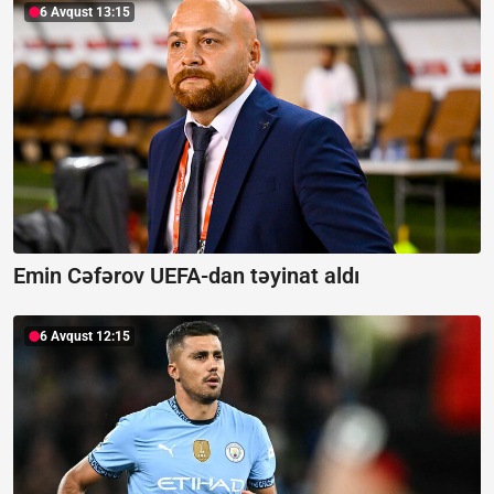
6 Avqust 13:15
Emin Cəfərov UEFA-dan təyinat aldı
6 Avqust 12:15