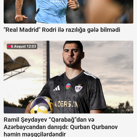
"Real Madrid" Rodri ilə razılığa gələ bilmədi
6 Avqust 12:03
Ramil Şeydayev “Qarabağ”dan və
Azərbaycandan danışdı:
Qurban Qurbanov
həmin məşqçilərdəndir