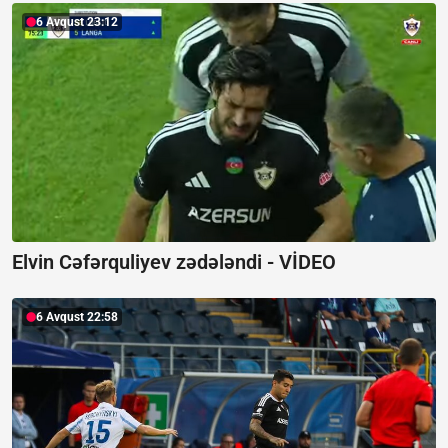
6 Avqust 23:12
Elvin Cəfərquliyev zədələndi -
VİDEO
6 Avqust 22:58