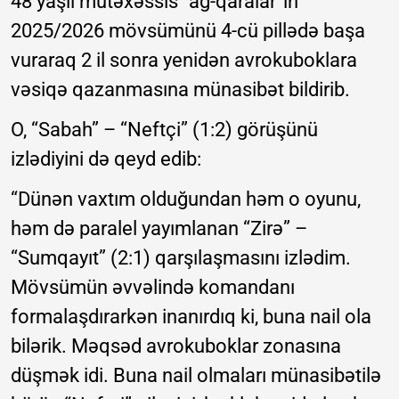
48 yaşlı mütəxəssis “ağ-qaralar”ın
2025/2026 mövsümünü 4-cü pillədə başa
vuraraq 2 il sonra yenidən avrokuboklara
vəsiqə qazanmasına münasibət bildirib.
O, “Sabah” – “Neftçi” (1:2) görüşünü
izlədiyini də qeyd edib:
“Dünən vaxtım olduğundan həm o oyunu,
həm də paralel yayımlanan “Zirə” –
“Sumqayıt” (2:1) qarşılaşmasını izlədim.
Mövsümün əvvəlində komandanı
formalaşdırarkən inanırdıq ki, buna nail ola
bilərik. Məqsəd avrokuboklar zonasına
düşmək idi. Buna nail olmaları münasibətilə