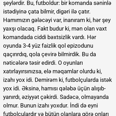
şeylərdir. Bu, futboldur: bir komanda səninlə
istədiyinə çata bilmir, digəri ilə çatır.
Hamımızın gələcəyi var, inanıram ki, hər şey
yaxşı olacaq. Fakt budur ki, mən olan vaxt
komandada ciddi bəxtsizlik vardı. Hər
oyunda 3-4 yüz faizlik qol epizodunu
qaçırırdıq, qola çevirə bilmirdik. Bu da
nəticələrə təsir edirdi. O oyunları
xatırlayırsınızsa, elə məqamlar olurdu ki,
izahı yox idi. Demirəm ki, futbolçularda istək
yox idi. Əksinə, hamısı qələbə üçün alışıb-
yanırdı, əziyyət çəkirdi. Sadəcə, olmayanda
olmur. Bunun izahı yoxdur. İndi də eyni
futbolçulardır və bütün olanlara görə onları