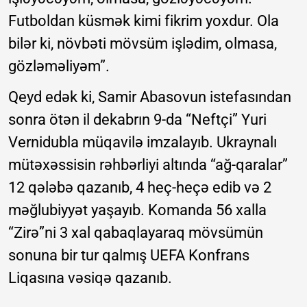
Futboldan küsmək kimi fikrim yoxdur. Ola
bilər ki, növbəti mövsüm işlədim, olmasa,
gözləməliyəm”.
Qeyd edək ki, Samir Abasovun istefasından
sonra ötən il dekabrın 9-da “Neftçi” Yuri
Vernidubla müqavilə imzalayıb. Ukraynalı
mütəxəssisin rəhbərliyi altında “ağ-qaralar”
12 qələbə qazanıb, 4 heç-heçə edib və 2
məğlubiyyət yaşayıb. Komanda 56 xalla
“Zirə”ni 3 xal qabaqlayaraq mövsümün
sonuna bir tur qalmış UEFA Konfrans
Liqasına vəsiqə qazanıb.