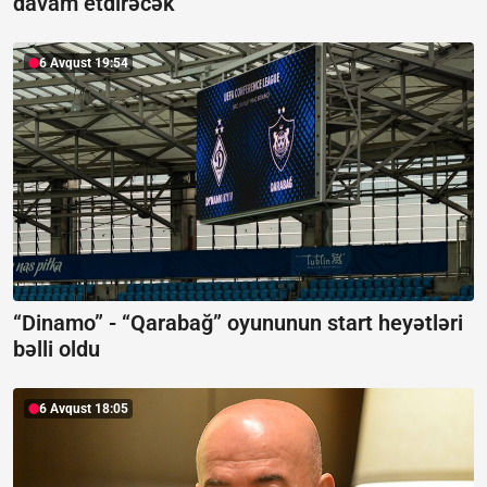
davam etdirəcək
6 Avqust 19:54
“Dinamo” - “Qarabağ” oyununun start heyətləri
bəlli oldu
6 Avqust 18:05