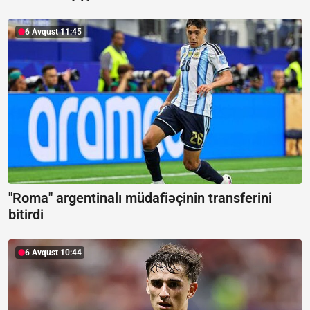
6 Avqust 11:45
"Roma" argentinalı müdafiəçinin transferini
bitirdi
6 Avqust 10:44