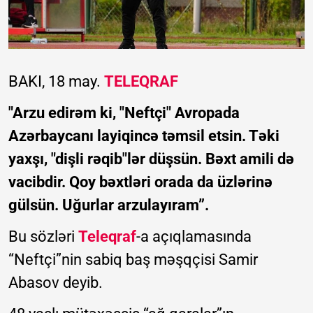
BAKI, 18 may.
TELEQRAF
"Arzu edirəm ki, "Neftçi" Avropada
Azərbaycanı layiqincə təmsil etsin. Təki
yaxşı, "dişli rəqib"lər düşsün. Bəxt amili də
vacibdir. Qoy bəxtləri orada da üzlərinə
gülsün. Uğurlar arzulayıram”.
Bu sözləri
Teleqraf
-a açıqlamasında
“Neftçi”nin sabiq baş məşqçisi Samir
Abasov deyib.