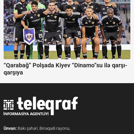
“Qarabağ” Polşada Kiyev “Dinamo”su ilə qarşı-
qarşıya
Ünvan:
Bakı şəhəri, Binəqədi rayonu,