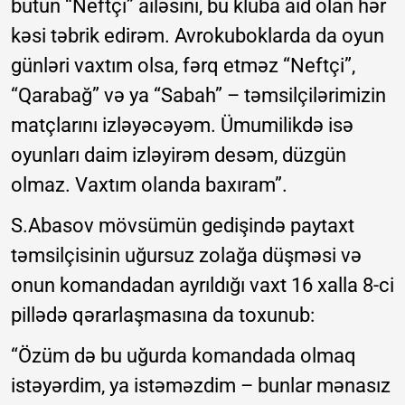
bütün “Neftçi” ailəsini, bu kluba aid olan hər
kəsi təbrik edirəm. Avrokuboklarda da oyun
günləri vaxtım olsa, fərq etməz “Neftçi”,
“Qarabağ” və ya “Sabah” – təmsilçilərimizin
matçlarını izləyəcəyəm. Ümumilikdə isə
oyunları daim izləyirəm desəm, düzgün
olmaz. Vaxtım olanda baxıram”.
S.Abasov mövsümün gedişində paytaxt
təmsilçisinin uğursuz zolağa düşməsi və
onun komandadan ayrıldığı vaxt 16 xalla 8-ci
pillədə qərarlaşmasına da toxunub:
“Özüm də bu uğurda komandada olmaq
istəyərdim, ya istəməzdim – bunlar mənasız