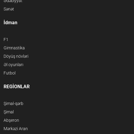
Ədəbiyyat
Sənət
İdman
F1
Gimnastika
Döyüş növləri
Əl oyunları
Futbol
REGİONLAR
Şimal-qərb
Şimal
Abşeron
Mərkəzi Aran