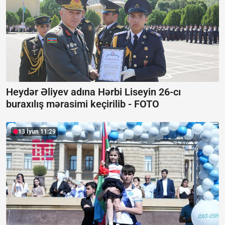
Heydər Əliyev adına Hərbi Liseyin 26-cı
buraxılış mərasimi keçirilib -
FOTO
13 İyun 11:29