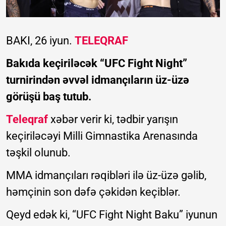
BAKI, 26 iyun.
TELEQRAF
Bakıda keçiriləcək “UFC Fight Night”
turnirindən əvvəl idmançıların üz-üzə
görüşü baş tutub.
Teleqraf
xəbər verir ki, tədbir yarışın
keçiriləcəyi Milli Gimnastika Arenasında
təşkil olunub.
MMA idmançıları rəqibləri ilə üz-üzə gəlib,
həmçinin son dəfə çəkidən keçiblər.
Qeyd edək ki, “UFC Fight Night Baku” iyunun