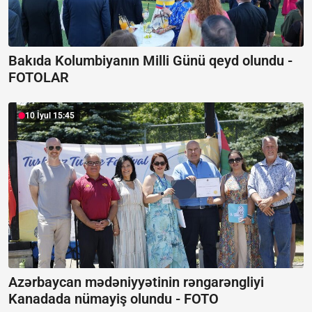
Bakıda Kolumbiyanın Milli Günü qeyd olundu -
FOTOLAR
10 İyul 15:45
Azərbaycan mədəniyyətinin rəngarəngliyi
Kanadada nümayiş olundu -
FOTO