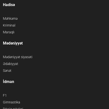
Hadisə
Məhkəmə
Kriminal
Maraqlı
Mədəniyyət
Mədəniyyət siyasəti
Ədəbiyyat
Sənət
İdman
F1
Gimnastika
Döyüş növləri