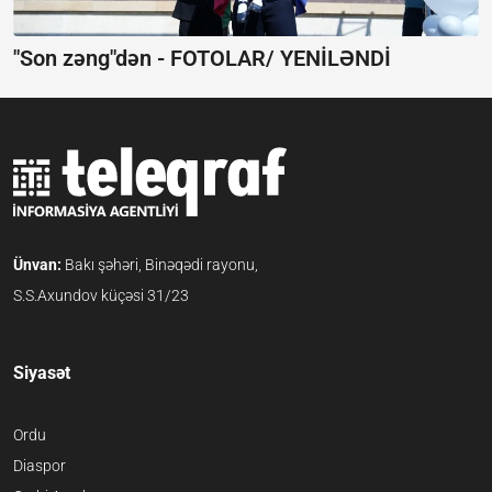
"Son zəng"dən -
FOTOLAR/ YENİLƏNDİ
Ünvan:
Bakı şəhəri, Binəqədi rayonu,
S.S.Axundov küçəsi 31/23
Siyasət
Ordu
Diaspor