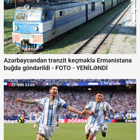
Azərbaycandan tranzit keçməklə Ermənistana
buğda göndərildi -
FOTO - YENİLƏNDİ
22 İyun 23:03