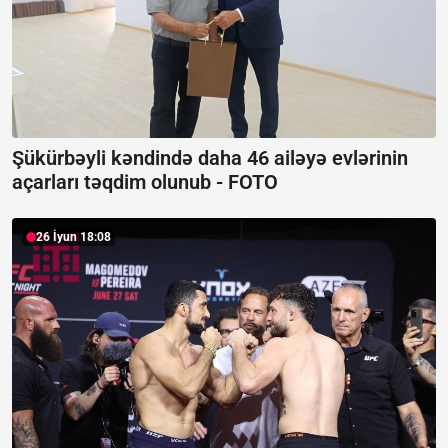
Şükürbəyli kəndində daha 46 ailəyə evlərinin
açarları təqdim olunub -
FOTO
26 İyun 18:08