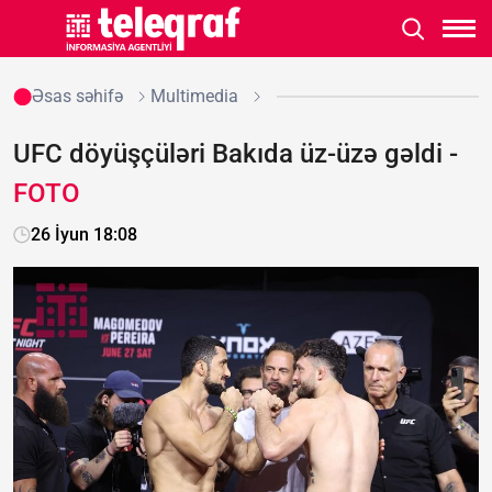
Əsas səhifə
Multimedia
UFC döyüşçüləri Bakıda üz-üzə gəldi -
FOTO
26 İyun 18:08