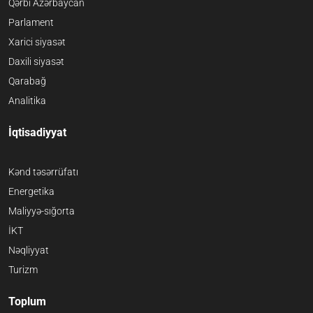
Qərbi Azərbaycan
Parlament
Xarici siyasət
Daxili siyasət
Qarabağ
Analitika
İqtisadiyyat
Kənd təsərrüfatı
Energetika
Maliyyə-sığorta
İKT
Nəqliyyat
Turizm
Toplum