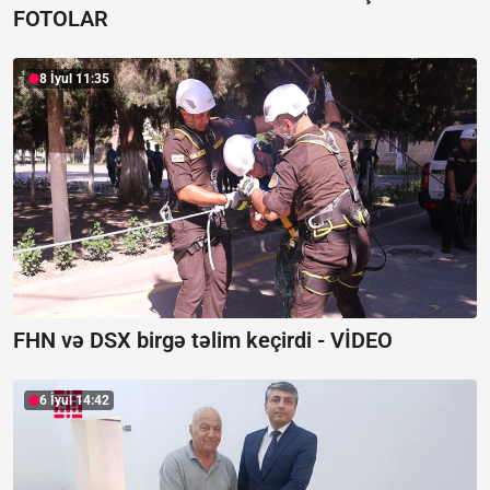
FOTOLAR
8 İyul 11:35
FHN və DSX birgə təlim keçirdi -
VİDEO
6 İyul 14:42