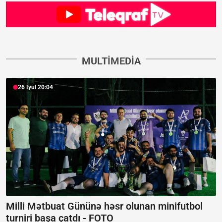
MULTIMEDIA
26 İyul 20:04
Milli Mətbuat Gününə həsr olunan minifutbol
turniri başa çatdı -
FOTO