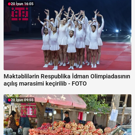
20 İyun 16:05
Məktəblilərin Respublika İdman Olimpiadasının
açılış mərasimi keçirilib -
FOTO
20 İyun 09:55