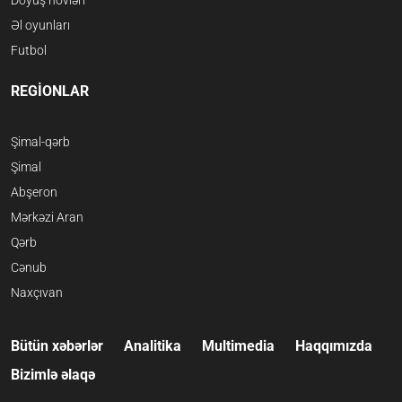
Əl oyunları
Futbol
REGİONLAR
Şimal-qərb
Şimal
Abşeron
Mərkəzi Aran
Qərb
Cənub
Naxçıvan
Bütün xəbərlər
Analitika
Multimedia
Haqqımızda
Bizimlə əlaqə