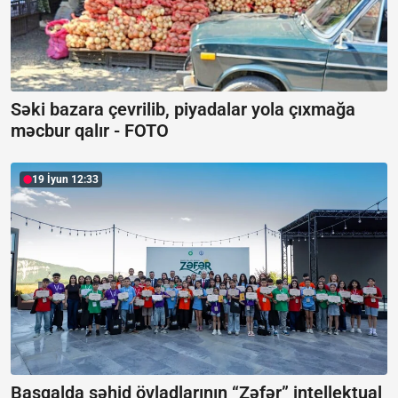
Səki bazara çevrilib, piyadalar yola çıxmağa
məcbur qalır -
FOTO
19 İyun 12:33
Basqalda şəhid övladlarının “Zəfər” intellektual