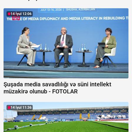
14 İyul 12:06
Şuşada media savadlılığı və süni intellekt
müzakirə olunub -
FOTOLAR
14 İyul 11:36