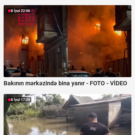
8 İyul 22:06
Bakının mərkəzində bina yanır -
FOTO - VİDEO
8 İyul 17:29