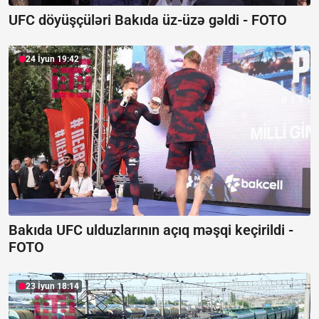
UFC döyüşçüləri Bakıda üz-üzə gəldi -
FOTO
24 İyun 19:42
Bakıda UFC ulduzlarının açıq məşqi keçirildi -
FOTO
23 İyun 18:14