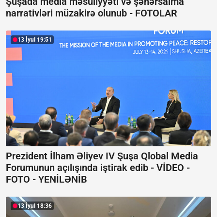
Şuşada media məsuliyyəti və şəhərsalma
narrativləri müzakirə olunub -
FOTOLAR
13 İyul 19:51
Prezident İlham Əliyev IV Şuşa Qlobal Media
Forumunun açılışında iştirak edib -
VİDEO -
FOTO - YENİLƏNİB
13 İyul 18:36