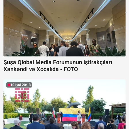
Şuşa Qlobal Media Forumunun iştirakçıları
Xankəndi və Xocalıda -
FOTO
10 İyul 20:13