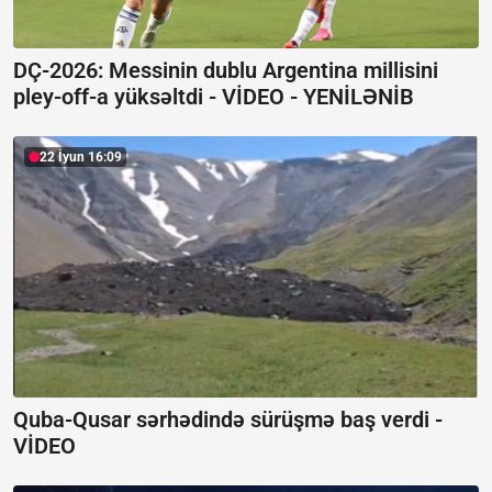
DÇ-2026: Messinin dublu Argentina millisini
pley-off-a yüksəltdi -
VİDEO - YENİLƏNİB
22 İyun 16:09
Quba-Qusar sərhədində sürüşmə baş verdi -
VİDEO