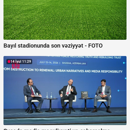
Bayıl stadionunda son vəziyyət -
FOTO
14 İyul 11:29