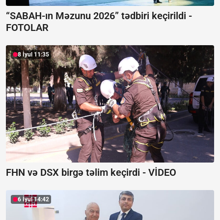
“SABAH-ın Məzunu 2026” tədbiri keçirildi -
FOTOLAR
8 İyul 11:35
FHN və DSX birgə təlim keçirdi -
VİDEO
6 İyul 14:42