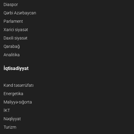
Diaspor
Qərbi Azərbaycan
Parlament
Xarici siyasət
Daxili siyasət
Qarabağ
Analitika
İqtisadiyyat
Kənd təsərrüfatı
Energetika
Maliyyə-sığorta
İKT
Nəqliyyat
Turizm