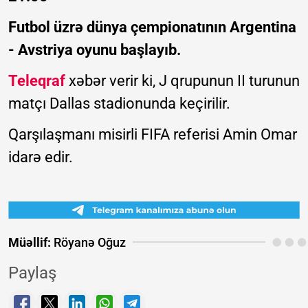
Futbol üzrə dünya çempionatının Argentina
- Avstriya oyunu başlayıb.
Teleqraf
xəbər verir ki, J qrupunun II turunun
matçı Dallas stadionunda keçirilir.
Qarşılaşmanı misirli FIFA referisi Amin Omar
idarə edir.
Müəllif:
Röyanə Oğuz
Paylaş