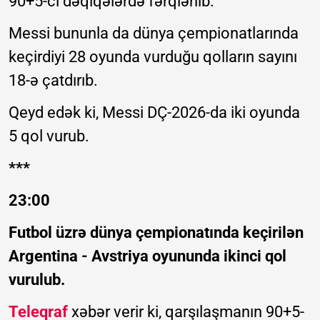
90+5-ci dəqiqələrdə fərqlənib.
Messi bununla da dünya çempionatlarında
keçirdiyi 28 oyunda vurduğu qolların sayını
18-ə çatdırıb.
Qeyd edək ki, Messi DÇ-2026-da iki oyunda
5 qol vurub.
***
23:00
Futbol üzrə dünya çempionatında keçirilən
Argentina - Avstriya oyununda ikinci qol
vurulub.
Teleqraf
xəbər verir ki, qarşılaşmanın 90+5-