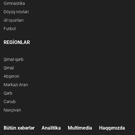
Gimnastika
Döyüş növləri
Əl oyunları
Futbol
REGİONLAR
Şimal-qərb
Şimal
Abşeron
Mərkəzi Aran
Qərb
Cənub
Naxçıvan
Bütün xəbərlər
Analitika
Multimedia
Haqqımızda