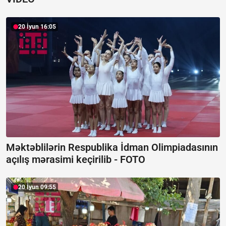
20 İyun 16:05
Məktəblilərin Respublika İdman Olimpiadasının
açılış mərasimi keçirilib -
FOTO
20 İyun 09:55