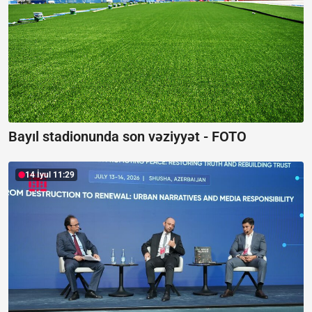
Bayıl stadionunda son vəziyyət -
FOTO
14 İyul 11:29