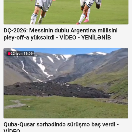
DÇ-2026: Messinin dublu Argentina millisini
pley-off-a yüksəltdi -
VİDEO - YENİLƏNİB
22 İyun 16:09
Quba-Qusar sərhədində sürüşmə baş verdi -
VİDEO