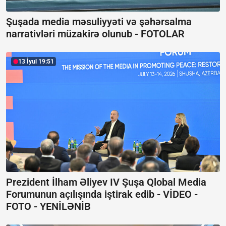
Şuşada media məsuliyyəti və şəhərsalma
narrativləri müzakirə olunub -
FOTOLAR
13 İyul 19:51
Prezident İlham Əliyev IV Şuşa Qlobal Media
Forumunun açılışında iştirak edib -
VİDEO -
FOTO - YENİLƏNİB