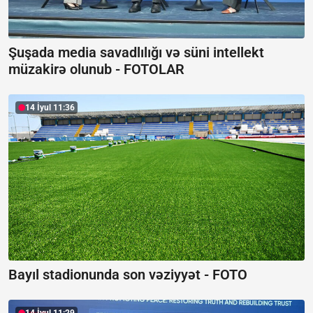
Şuşada media savadlılığı və süni intellekt
müzakirə olunub -
FOTOLAR
14 İyul 11:36
Bayıl stadionunda son vəziyyət -
FOTO