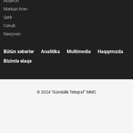
Abşeron
Mərkəzi Aran
Qərb
Cənub
Naxçıvan
Bütün xəbərlər
Analitika
Multimedia
Haqqımızda
Bizimlə əlaqə
© 2024 "Gündəlik Teleqraf" MMC