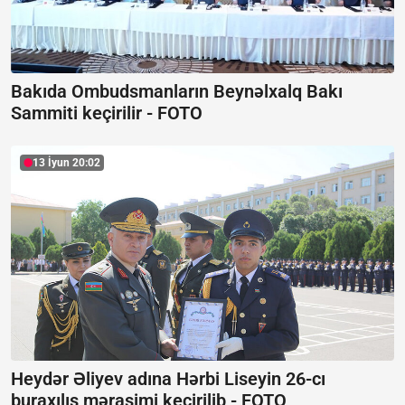
Bakıda Ombudsmanların Beynəlxalq Bakı
Sammiti keçirilir -
FOTO
13 İyun 20:02
Heydər Əliyev adına Hərbi Liseyin 26-cı
buraxılış mərasimi keçirilib -
FOTO