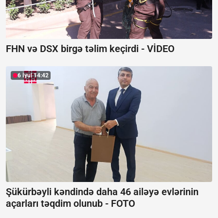
FHN və DSX birgə təlim keçirdi -
VİDEO
6 İyul 14:42
Şükürbəyli kəndində daha 46 ailəyə evlərinin
açarları təqdim olunub -
FOTO