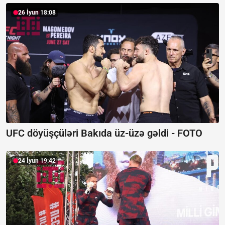
26 İyun 18:08
UFC döyüşçüləri Bakıda üz-üzə gəldi -
FOTO
24 İyun 19:42