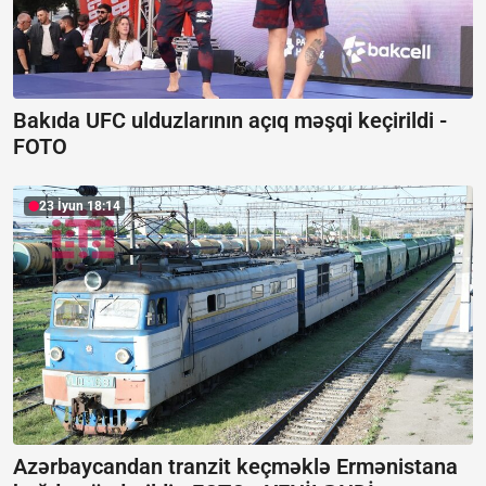
Bakıda UFC ulduzlarının açıq məşqi keçirildi -
FOTO
23 İyun 18:14
Azərbaycandan tranzit keçməklə Ermənistana