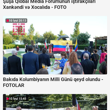
Şuşa Qlobal Media Forumunun iştirakçıları
Xankəndi və Xocalıda -
FOTO
10 İyul 20:13
Bakıda Kolumbiyanın Milli Günü qeyd olundu -
FOTOLAR
10 İyul 15:45