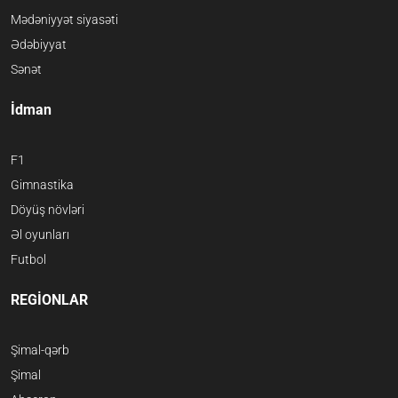
Mədəniyyət siyasəti
Ədəbiyyat
Sənət
İdman
F1
Gimnastika
Döyüş növləri
Əl oyunları
Futbol
REGİONLAR
Şimal-qərb
Şimal