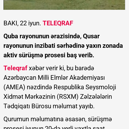
BAKI, 22 iyun.
TELEQRAF
Quba rayonunun ərazisində, Qusar
rayonunun inzibati sərhədinə yaxın zonada
aktiv sürüşmə prosesi baş verib.
Teleqraf
xəbər verir ki, bu barədə
Azərbaycan Milli Elmlər Akademiyası
(AMEA) nəzdində Respublika Seysmoloji
Xidmət Mərkəzinin (RSXM) Zəlzələlərin
Tədqiqatı Bürosu məlumat yayıb.
Qurumun məlumatına əsasən, sürüşmə
prosesi iyunun 20-də yerli vaxtla saat