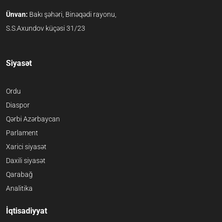
Ünvan:
Bakı şəhəri, Binəqədi rayonu,
S.S.Axundov küçəsi 31/23
Siyasət
Ordu
Diaspor
Qərbi Azərbaycan
Parlament
Xarici siyasət
Daxili siyasət
Qarabağ
Analitika
İqtisadiyyat