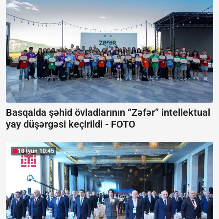
Basqalda şəhid övladlarının “Zəfər” intellektual
yay düşərgəsi keçirildi -
FOTO
18 İyun 10:45