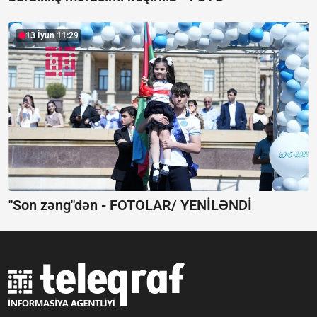
13 İyun 11:29
"Son zəng"dən -
FOTOLAR/ YENİLƏNDİ