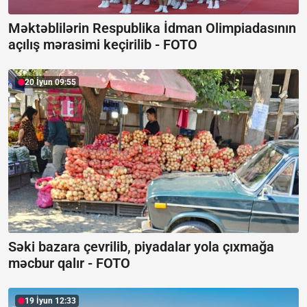
Məktəblilərin Respublika İdman Olimpiadasının
açılış mərasimi keçirilib -
FOTO
20 İyun 09:55
Səki bazara çevrilib, piyadalar yola çıxmağa
məcbur qalır -
FOTO
19 İyun 12:33