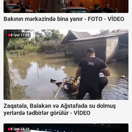
Bakının mərkəzində bina yanır -
FOTO - VİDEO
8 İyul 17:29
Zaqatala, Balakən və Ağstafada su dolmuş
yerlərdə tədbirlər görülür -
VİDEO
8 İyul 16:16