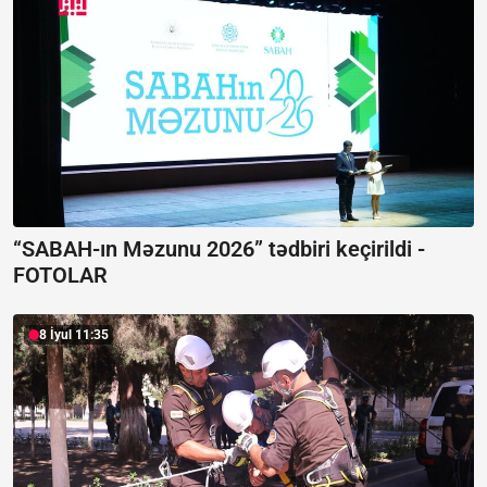
“SABAH-ın Məzunu 2026” tədbiri keçirildi -
FOTOLAR
8 İyul 11:35