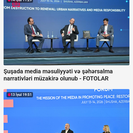
14 İyul 11:29
Şuşada media məsuliyyəti və şəhərsalma
narrativləri müzakirə olunub -
FOTOLAR
13 İyul 19:51