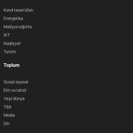
Kənd təsərrüfatı
Energetika
Maliyyə-sığorta
İKT
Nəqliyyat
Turizm
Toplum
Sosial siyasət
Elm və təhsil
Yaşıl dünya
Tibb
Media
Din