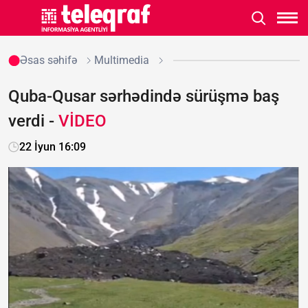
Əsas səhifə
Multimedia
Quba-Qusar sərhədində sürüşmə baş
verdi -
VİDEO
22 İyun 16:09