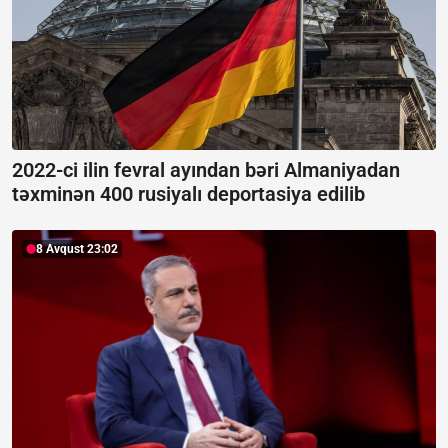
2022-ci ilin fevral ayından bəri Almaniyadan
təxminən 400 rusiyalı deportasiya edilib
8 Avqust 23:02