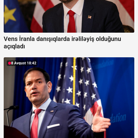
Vens İranla danışıqlarda irəliləyiş olduğunu
açıqladı
8 Avqust 18:42