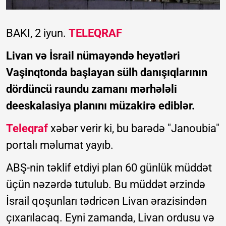
BAKI, 2 iyun.
TELEQRAF
Livan və İsrail nümayəndə heyətləri
Vaşinqtonda başlayan sülh danışıqlarının
dördüncü raundu zamanı mərhələli
deeskalasiya planını müzakirə ediblər.
Teleqraf
xəbər verir ki, bu barədə "Janoubia"
portalı məlumat yayıb.
ABŞ-nin təklif etdiyi plan 60 günlük müddət
üçün nəzərdə tutulub. Bu müddət ərzində
İsrail qoşunları tədricən Livan ərazisindən
çıxarılacaq. Eyni zamanda, Livan ordusu və