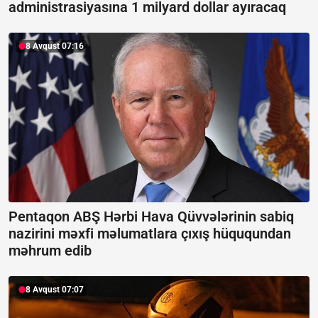
administrasiyasına 1 milyard dollar ayıracaq
8 Avqust 07:16
Pentaqon ABŞ Hərbi Hava Qüvvələrinin sabiq
nazirini məxfi məlumatlara çıxış hüququndan
məhrum edib
8 Avqust 07:07