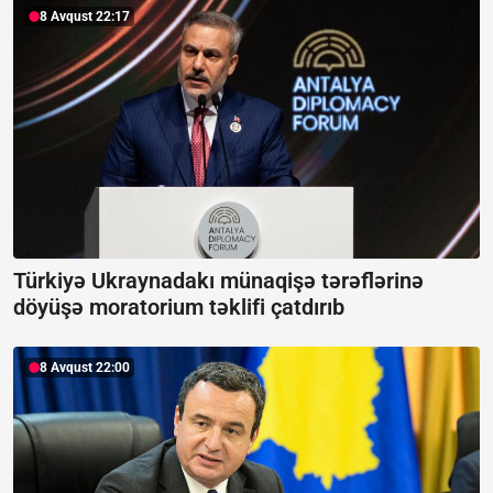
8 Avqust 22:17
Türkiyə Ukraynadakı münaqişə tərəflərinə
döyüşə moratorium təklifi çatdırıb
8 Avqust 22:00