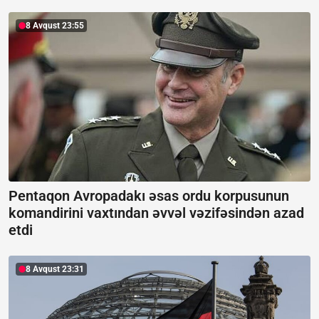
8 Avqust 23:55
Pentaqon Avropadakı əsas ordu korpusunun
komandirini vaxtından əvvəl vəzifəsindən azad
etdi
8 Avqust 23:31