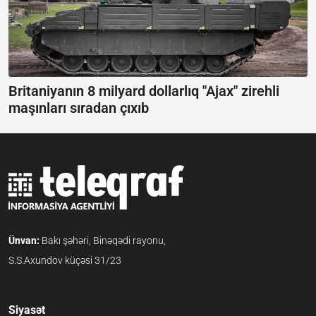
Britaniyanın 8 milyard dollarlıq "Ajax" zirehli
maşınları sıradan çıxıb
Ünvan:
Bakı şəhəri, Binəqədi rayonu,
S.S.Axundov küçəsi 31/23
Siyasət