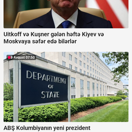
Uitkoff və Kuşner gələn həftə Kiyev və
Moskvaya səfər edə bilərlər
8 Avqust 07:50
ABŞ Kolumbiyanın yeni prezident