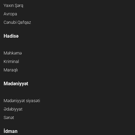
Yaxın Şərq
Avropa
Cənubi Qafqaz
Hadisə
Məhkəmə
Kriminal
Maraqlı
Mədəniyyət
Mədəniyyət siyasəti
Ədəbiyyat
Sənət
İdman