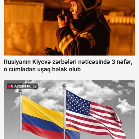
Rusiyanın Kiyevə zərbələri nəticəsində 3 nəfər,
o cümlədən uşaq həlak olub
8 Avqust 06:32