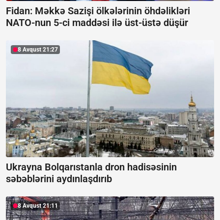
Fidan: Məkkə Sazişi ölkələrinin öhdəlikləri
NATO-nun 5-ci maddəsi ilə üst-üstə düşür
8 Avqust 21:27
Ukrayna Bolqarıstanla dron hadisəsinin
səbəblərini aydınlaşdırıb
8 Avqust 21:11