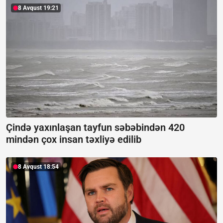
8 Avqust 19:21
Çində yaxınlaşan tayfun səbəbindən 420
mindən çox insan təxliyə edilib
8 Avqust 18:54