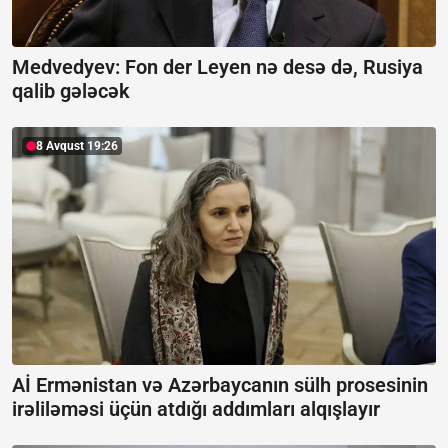
Medvedyev: Fon der Leyen nə desə də, Rusiya
qalib gələcək
8 Avqust 19:26
Aİ Ermənistan və Azərbaycanın sülh prosesinin
irəliləməsi üçün atdığı addımları alqışlayır