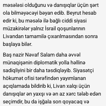
məsələsi olduğunu və danışıqlar üçün şərt
ola bilməyəcəyi bəyan edib. Beyrut hesab
edir ki, bu məsələ ilə bağlı ciddi siyasi
müzakirələr yalnız İsrail qoşunlarının
Livandan tamamilə çıxarılmasından sonra
başlaya bilər.
Baş nazir Nəvaf Salam daha əvvəl
münaqişənin diplomatik yolla həllinə
sadiqliyini bir daha təsdiqləyib. Siyasətçi
hökumət ofisi tərəfindən yayımlanan
açıqlamada bildirib ki, Livan xalqı üçün
danışıqlar ən yaxşı və ən az xərc tələb edən
seçimdir, bu da işğala son qoyacaq və