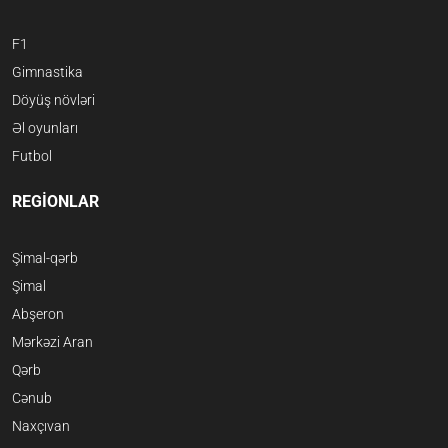
F1
Gimnastika
Döyüş növləri
Əl oyunları
Futbol
REGİONLAR
Şimal-qərb
Şimal
Abşeron
Mərkəzi Aran
Qərb
Cənub
Naxçıvan