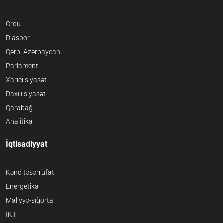
Ordu
Diaspor
Qərbi Azərbaycan
Parlament
Xarici siyasət
Daxili siyasət
Qarabağ
Analitika
İqtisadiyyat
Kənd təsərrüfatı
Energetika
Maliyyə-sığorta
İKT