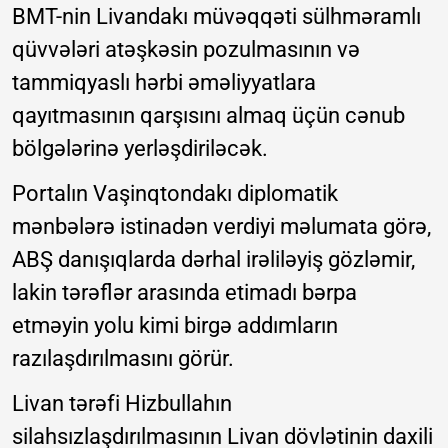
BMT-nin Livandakı müvəqqəti sülhməramlı
qüvvələri atəşkəsin pozulmasının və
tammiqyaslı hərbi əməliyyatlara
qayıtmasının qarşısını almaq üçün cənub
bölgələrinə yerləşdiriləcək.
Portalın Vaşinqtondakı diplomatik
mənbələrə istinadən verdiyi məlumata görə,
ABŞ danışıqlarda dərhal irəliləyiş gözləmir,
lakin tərəflər arasında etimadı bərpa
etməyin yolu kimi birgə addımların
razılaşdırılmasını görür.
Livan tərəfi Hizbullahın
silahsızlaşdırılmasının Livan dövlətinin daxili