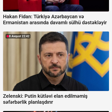
Hakan Fidan: Türkiyə Azərbaycan və
Ermənistan arasında davamlı sülhü dəstəkləyir
8 Avqust 22:42
Zelenski: Putin kütləvi elan edilməmiş
səfərbərlik planlaşdırır