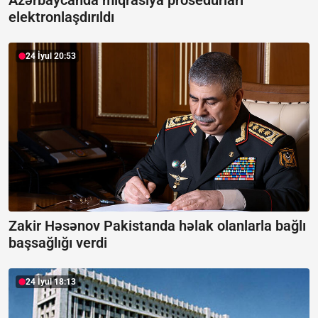
elektronlaşdırıldı
24 İyul 20:53
Zakir Həsənov Pakistanda həlak olanlarla bağlı
başsağlığı verdi
24 İyul 18:13