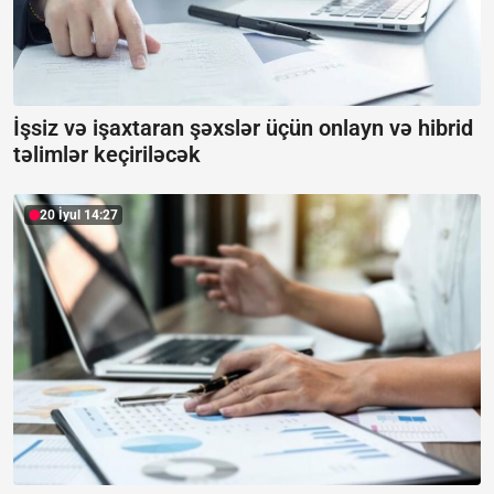
İşsiz və işaxtaran şəxslər üçün onlayn və hibrid
təlimlər keçiriləcək
20 İyul 14:27