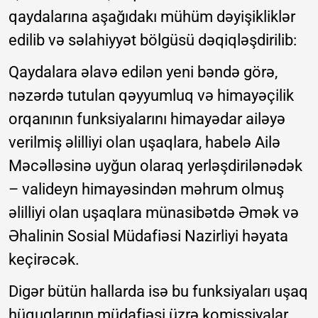
qaydalarına aşağıdakı mühüm dəyişikliklər
edilib və səlahiyyət bölgüsü dəqiqləşdirilib:
Qaydalara əlavə edilən yeni bəndə görə,
nəzərdə tutulan qəyyumluq və himayəçilik
orqanının funksiyalarını himayədar ailəyə
verilmiş əlilliyi olan uşaqlara, habelə Ailə
Məcəlləsinə uyğun olaraq yerləşdirilənədək
– valideyn himayəsindən məhrum olmuş
əlilliyi olan uşaqlara münasibətdə Əmək və
Əhalinin Sosial Müdafiəsi Nazirliyi həyata
keçirəcək.
Digər bütün hallarda isə bu funksiyaları uşaq
hüquqlarının müdafiəsi üzrə komissiyalar