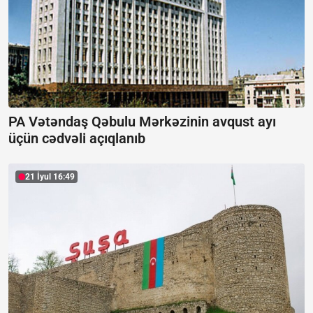
PA Vətəndaş Qəbulu Mərkəzinin avqust ayı
üçün cədvəli açıqlanıb
21 İyul 16:49