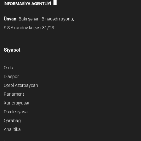
Ünvan:
Bakı şəhəri, Binəqədi rayonu,
S.S.Axundov küçəsi 31/23
Siyasət
Ordu
Diaspor
Qərbi Azərbaycan
Parlament
Xarici siyasət
Daxili siyasət
Qarabağ
Analitika