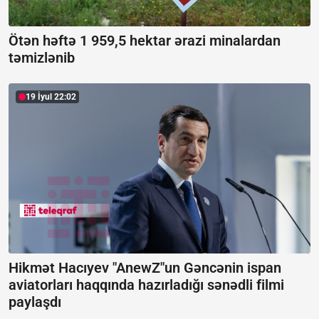
Ötən həftə 1 959,5 hektar ərazi minalardan
təmizlənib
19 İyul 22:02
Hikmət Hacıyev "AnewZ"un Gəncənin ispan
aviatorları haqqında hazırladığı sənədli filmi
paylaşdı