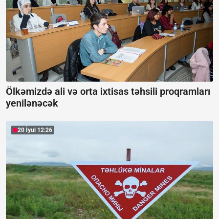
Ölkəmizdə ali və orta ixtisas təhsili proqramları
yenilənəcək
20 İyul 12:26