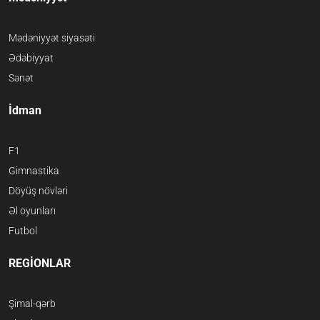
Mədəniyyət siyasəti
Ədəbiyyat
Sənət
İdman
F1
Gimnastika
Döyüş növləri
Əl oyunları
Futbol
REGİONLAR
Şimal-qərb