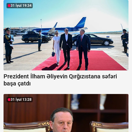
31 İyul 19:34
Prezident İlham Əliyevin Qırğızıstana səfəri
başa çatdı
31 İyul 13:28