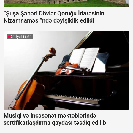
“Şuşa Şəhəri Dövlət Qoruğu İdarəsinin
Nizamnaməsi”ndə dəyişiklik edildi
21 İyul 16:41
Musiqi və incəsənət məktəblərində
sertifikatlaşdırma qaydası təsdiq edilib