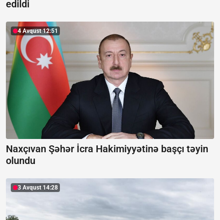
edildi
4 Avqust 12:51
Naxçıvan Şəhər İcra Hakimiyyətinə başçı təyin
olundu
3 Avqust 14:28