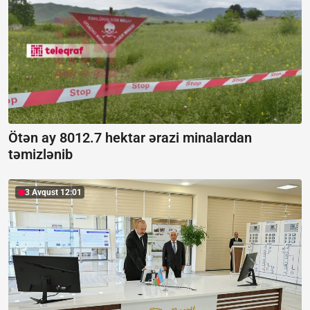
Ötən ay 8012.7 hektar ərazi minalardan
təmizlənib
3 Avqust 12:01