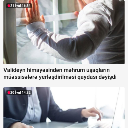
21 İyul 16:34
Valideyn himayəsindən məhrum uşaqların
müəssisələrə yerləşdirilməsi qaydası dəyişdi
20 İyul 14:32