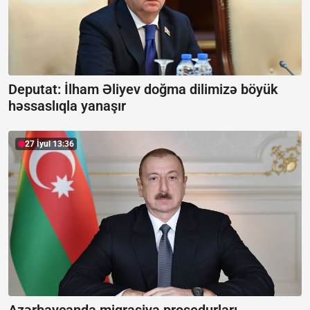
Deputat: İlham Əliyev doğma dilimizə böyük
həssaslıqla yanaşır
27 İyul 13:36
Azərbaycanda miqrasiya prosedurları