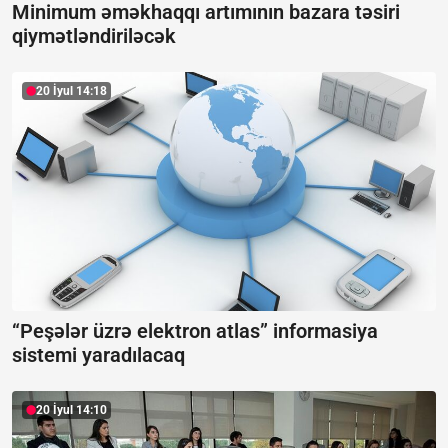
Minimum əməkhaqqı artımının bazara təsiri
qiymətləndiriləcək
20 İyul 14:18
“Peşələr üzrə elektron atlas” informasiya
sistemi yaradılacaq
20 İyul 14:10