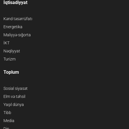
İqtisadiyyat
Kənd təsərrüfatı
Energetika
Maliyyə-sığorta
İKT
Nəqliyyat
Turizm
Toplum
Sosial siyasət
Elm və təhsil
Yaşıl dünya
Tibb
Media
Din