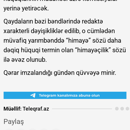
yerinə yetirəcək.
Qaydaların bəzi bəndlərində redaktə
xarakterli dəyişikliklər edilib, o cümlədən
müvafiq yarımbənddə “himayə” sözü daha
dəqiq hüquqi termin olan “himayəçilik” sözü
ilə əvəz olunub.
Qərar imzalandığı gündən qüvvəyə minir.
Müəllif:
Teleqraf.az
Paylaş