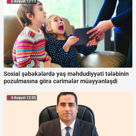
5 Avqust 13:13
Sosial şəbəkələrdə yaş məhdudiyyəti tələbinin
pozulmasına görə cərimələr müəyyənləşdi
4 Avqust 12:55