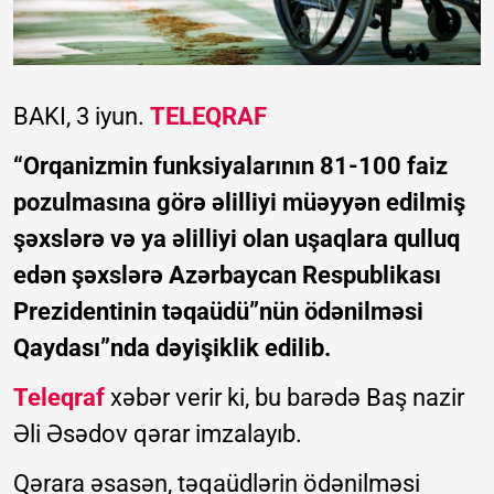
BAKI, 3 iyun.
TELEQRAF
“Orqanizmin funksiyalarının 81-100 faiz
pozulmasına görə əlilliyi müəyyən edilmiş
şəxslərə və ya əlilliyi olan uşaqlara qulluq
edən şəxslərə Azərbaycan Respublikası
Prezidentinin təqaüdü”nün ödənilməsi
Qaydası”nda dəyişiklik edilib.
Teleqraf
xəbər verir ki, bu barədə Baş nazir
Əli Əsədov qərar imzalayıb.
Qərara əsasən, təqaüdlərin ödənilməsi