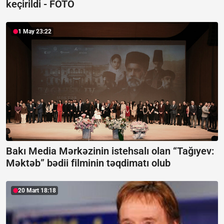
keçirildi -
FOTO
1 May 23:22
Bakı Media Mərkəzinin istehsalı olan “Tağıyev:
Məktəb” bədii filminin təqdimatı olub
20 Mart 18:18