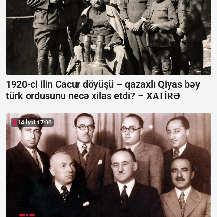
1920-ci ilin Cacur döyüşü – qazaxlı Qiyas bəy
türk ordusunu necə xilas etdi? –
XATİRƏ
14 İyul 17:00