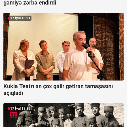
gəmiyə zərbə endirdi
17 İyul 18:21
Kukla Teatrı ən çox gəlir gətirən tamaşasını
açıqladı
17 İyul 18:15