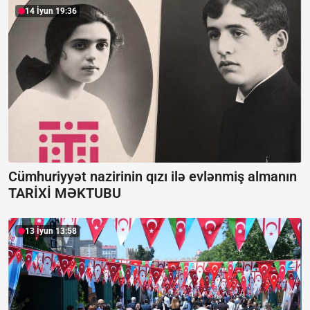
14 İyun 19:36
Cümhuriyyət nazirinin qızı ilə evlənmiş almanın
TARİXİ MƏKTUBU
13 İyun 13:58