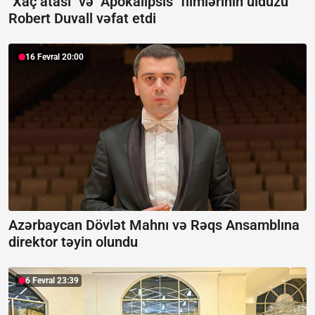
"Xaç atası" və "Apokalipsis" filmlərinin ulduzu
Robert Duvall vəfat etdi
16 Fevral 20:00
Azərbaycan Dövlət Mahnı və Rəqs Ansamblına
direktor təyin olundu
6 Fevral 23:39