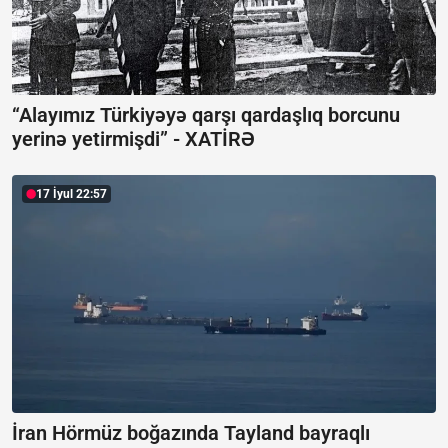
“Alayımız Türkiyəyə qarşı qardaşlıq borcunu
yerinə yetirmişdi” -
XATİRƏ
17 İyul 22:57
İran Hörmüz boğazında Tayland bayraqlı