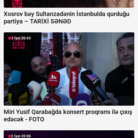
Xosrov bəy Sultanzadənin İstanbulda qurduğu
partiya –
TARİXİ SƏNƏD
3 İyul 20:43
Miri Yusif Qarabağda konsert proqramı ilə çıxış
edəcək -
FOTO
2 İyul 20:00