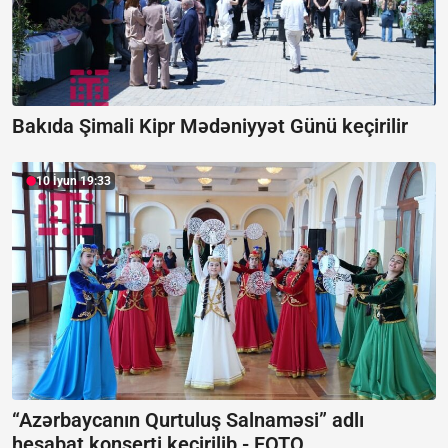
Bakıda Şimali Kipr Mədəniyyət Günü keçirilir
10 İyun 19:33
“Azərbaycanın Qurtuluş Salnaməsi” adlı
hesabat konserti keçirilib -
FOTO