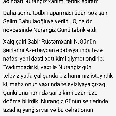
adından Nurəngiz xanımı təbrik edirəm".
Daha sonra tədbiri aparması üçün söz şair
Səlim Babullaoğluya verildi. O, da öz
növbəsində Nurəngiz Günü təbrik etdi.
Xalq şairi Sabir Rüstəmxanlı N.Günün
şeirlərini Azərbaycan ədəbiyyatında təzə
nəfəs, yeni dəsti-xətt kimi qiymətləndirib:
"Yadımdadır ki, vaxtilə Nurəngiz gün
televiziyada çalışanda biz hamımız istəyirdik
ki, məhz onun vaxtında televiziyaya çıxaq.
Çünki onu həm də şairə kimi özümüzə
doğma bilirdik. Nurəngiz Günün şeirlərində
azadlıq yanğısı var və bu cəhət onun