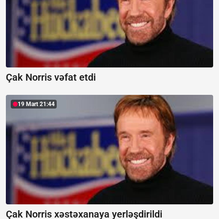
Çak Norris vəfat etdi
19 Mart 21:44
Çak Norris xəstəxanaya yerləşdirildi