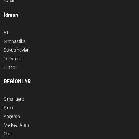
Sənət
İdman
F1
Gimnastika
Döyüş növləri
Əl oyunları
Futbol
REGİONLAR
Şimal-qərb
Şimal
Abşeron
Mərkəzi Aran
Qərb