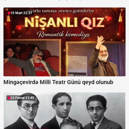
10 Mart 22:37
Mingəçevirdə Milli Teatr Günü qeyd olunub
23 Fevral 11:45