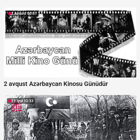
2 Avqust 00:01
2 avqust Azərbaycan Kinosu Günüdür
23 İyul 12:33