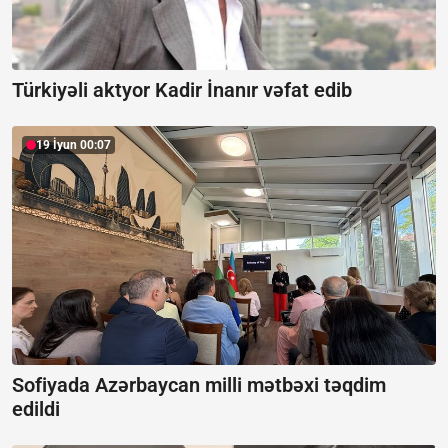
Türkiyəli aktyor Kadir İnanır vəfat edib
19 İyun 00:07
Sofiyada Azərbaycan milli mətbəxi təqdim
edildi