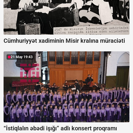
Cümhuriyyət xadiminin Misir kralına müraciəti
21 May 19:43
“İstiqlalın əbədi işığı” adlı konsert proqramı