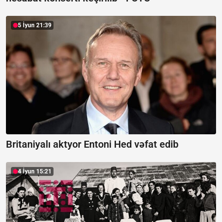
5 İyun 21:39
Britaniyalı aktyor Entoni Hed vəfat edib
4 İyun 15:21