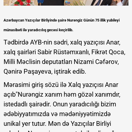
Azərbaycan Yazıçılar Birliyində şairə Nurəngiz Günün 75 illik yubileyi
münasibəti ilə yaradıcılıq gecəsi keçirilib.
Tədbirdə AYB-nin sədri, xalq yazıçısı Anar,
xalq şairləri Sabir Rüstəmxanlı, Fikrət Qoca,
Milli Məclisin deputatları Nizami Cəfərov,
Qənirə Paşayeva, iştirak edib.
Mərasimi giriş sözü ilə Xalq yazıçısı Anar
açıb"Nurəngiz xanım həm gözəl xanımdır,
istedadlı şairədir. Onun yaradıcılığı bizim
ədəbiyyatımızda və mədəniyyətimizdə
unikal yer tutur. Mən də Yazıçılar Birliyi