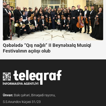
Qəbələdə “Qış nağılı” II Beynəlxalq Musiqi
Festivalının açılışı olub
Ünvan:
Bakı şəhəri, Binəqədi rayonu,
S.S.Axundov küçəsi 31/23