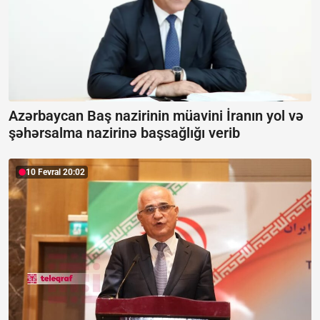
Azərbaycan Baş nazirinin müavini İranın yol və
şəhərsalma nazirinə başsağlığı verib
10 Fevral 20:02