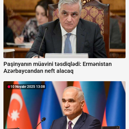
Paşinyanın müavini təsdiqlədi:
Ermənistan
Azərbaycandan neft alacaq
10 Noyabr 2025 13:08