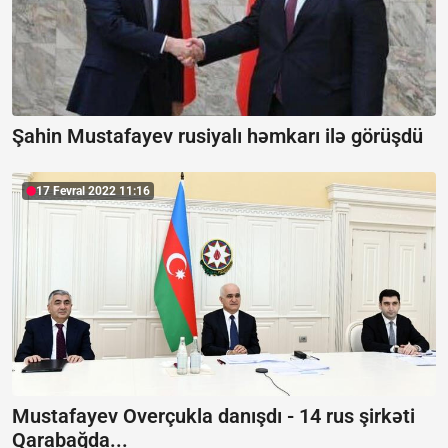
Şahin Mustafayev rusiyalı həmkarı ilə görüşdü
17 Fevral 2022 11:16
Mustafayev Overçukla danışdı -
14 rus şirkəti
Qarabağda...