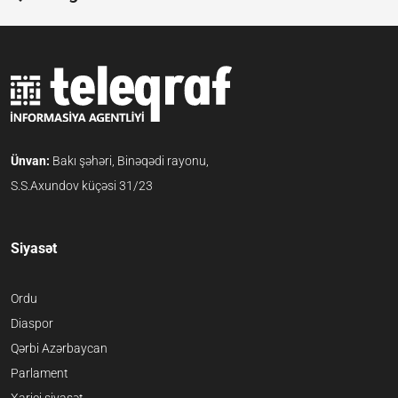
Ünvan:
Bakı şəhəri, Binəqədi rayonu,
S.S.Axundov küçəsi 31/23
Siyasət
Ordu
Diaspor
Qərbi Azərbaycan
Parlament