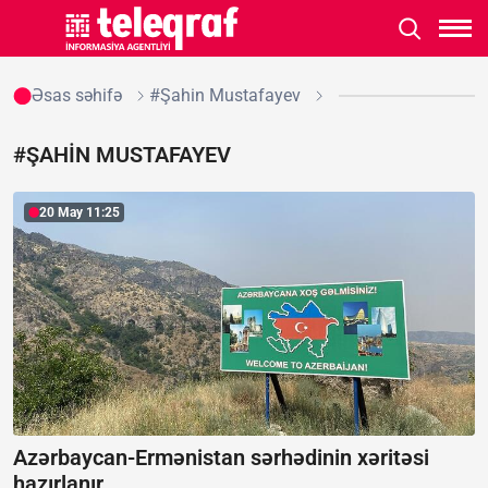
Əsas səhifə
#Şahin Mustafayev
#ŞAHIN MUSTAFAYEV
20 May 11:25
Azərbaycan-Ermənistan sərhədinin xəritəsi
hazırlanır