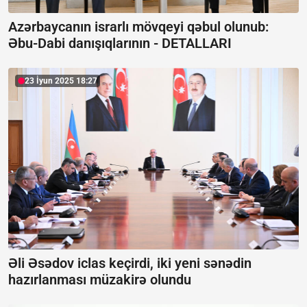
Azərbaycanın israrlı mövqeyi qəbul olunub:
Əbu-Dabi danışıqlarının -
DETALLARI
23 İyun 2025 18:27
Əli Əsədov iclas keçirdi, iki yeni sənədin
hazırlanması müzakirə olundu