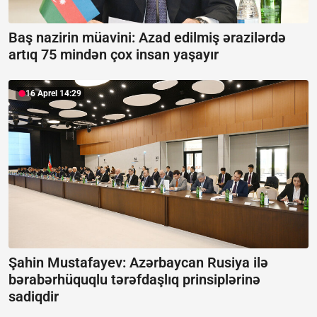
Baş nazirin müavini: Azad edilmiş ərazilərdə
artıq 75 mindən çox insan yaşayır
16 Aprel 14:29
Şahin Mustafayev: Azərbaycan Rusiya ilə
bərabərhüquqlu tərəfdaşlıq prinsiplərinə
sadiqdir