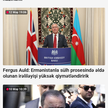
12 May 19:06
Fergus Auld: Ermənistanla sülh prosesində əldə
olunan irəliləyişi yüksək qiymətləndiririk
10 May 10:39