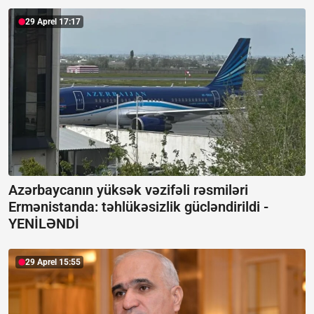
29 Aprel 17:17
Azərbaycanın yüksək vəzifəli rəsmiləri
Ermənistanda: təhlükəsizlik gücləndirildi -
YENİLƏNDİ
29 Aprel 15:55