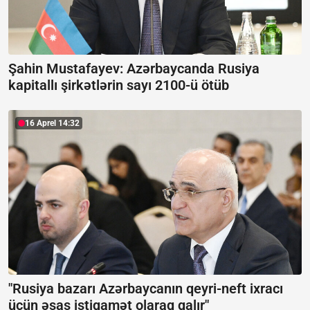
Şahin Mustafayev: Azərbaycanda Rusiya
kapitallı şirkətlərin sayı 2100-ü ötüb
16 Aprel 14:32
"Rusiya bazarı Azərbaycanın qeyri-neft ixracı
üçün əsas istiqamət olaraq qalır"