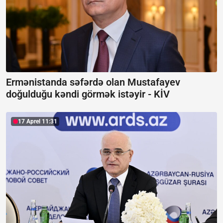
Ermənistanda səfərdə olan Mustafayev
doğulduğu kəndi görmək istəyir -
KİV
17 Aprel 11:31