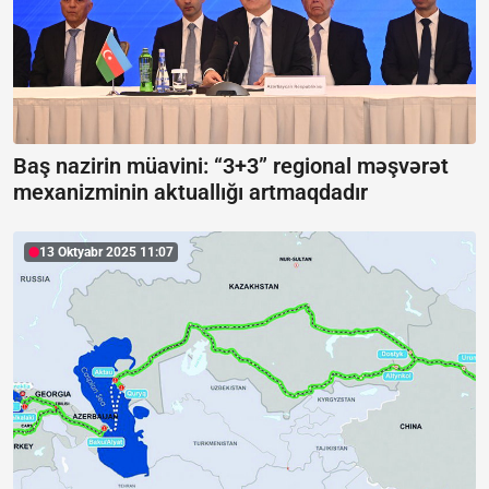
Baş nazirin müavini: “3+3” regional məşvərət
mexanizminin aktuallığı artmaqdadır
13 Oktyabr 2025 11:07