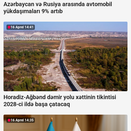
Azərbaycan və Rusiya arasında avtomobil
yükdaşımaları 9% artıb
16 Aprel 14:41
Horadiz-Ağbənd dəmir yolu xəttinin tikintisi
2028-ci ildə başa çatacaq
16 Aprel 14:35