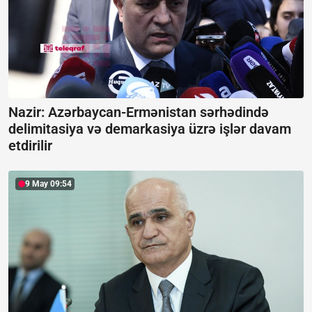
Nazir: Azərbaycan-Ermənistan sərhədində
delimitasiya və demarkasiya üzrə işlər davam
etdirilir
9 May 09:54