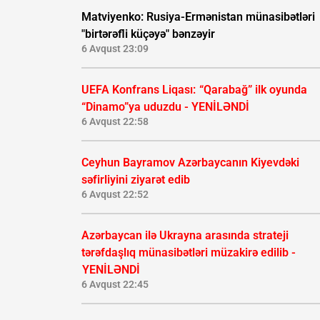
Matviyenko: Rusiya-Ermənistan münasibətləri
"birtərəfli küçəyə" bənzəyir
6 Avqust 23:09
UEFA Konfrans Liqası:
“Qarabağ” ilk oyunda
“Dinamo”ya uduzdu - YENİLƏNDİ
6 Avqust 22:58
Ceyhun Bayramov Azərbaycanın Kiyevdəki
səfirliyini ziyarət edib
6 Avqust 22:52
Azərbaycan ilə Ukrayna arasında strateji
tərəfdaşlıq münasibətləri müzakirə edilib -
YENİLƏNDİ
6 Avqust 22:45