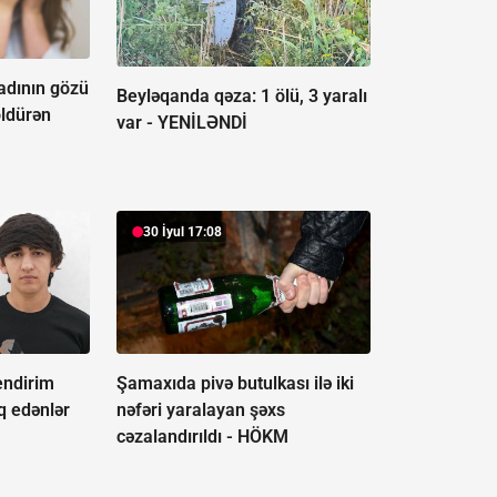
adının gözü
Beyləqanda qəza:
1 ölü, 3 yaralı
öldürən
var - YENİLƏNDİ
30 İyul 17:08
endirim
Şamaxıda pivə butulkası ilə iki
uq edənlər
nəfəri yaralayan şəxs
cəzalandırıldı -
HÖKM