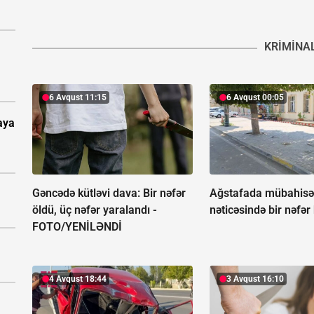
KRIMINA
6 Avqust 11:15
6 Avqust 00:05
aya
Gəncədə kütləvi dava: Bir nəfər
Ağstafada mübahis
öldü, üç nəfər yaralandı -
nəticəsində bir nəfər
FOTO/YENİLƏNDİ
4 Avqust 18:44
3 Avqust 16:10