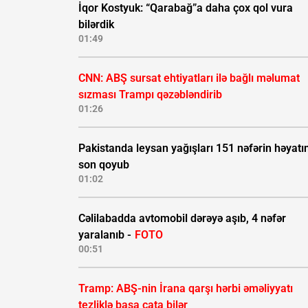
İqor Kostyuk: “Qarabağ”a daha çox qol vura
bilərdik
01:49
CNN: ABŞ sursat ehtiyatları ilə bağlı məlumat
sızması Trampı qəzəbləndirib
01:26
Pakistanda leysan yağışları 151 nəfərin həyatı
son qoyub
01:02
Cəlilabadda avtomobil dərəyə aşıb, 4 nəfər
yaralanıb -
FOTO
00:51
Tramp: ABŞ-nin İrana qarşı hərbi əməliyyatı
tezliklə başa çata bilər