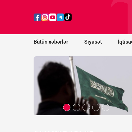
Ərəbistanına
hücumu
nəticəsində
11 mülki
şəxs
yaralanıb
Bütün xəbərlər
Siyasət
İqtisa