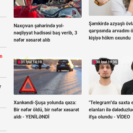
Şəmkirdə azyaşlı övl
Naxçıvan şəhərində yol-
qarşısında arvadını 
nəqliyyat hadisəsi baş verib, 3
kişiyə hökm oxundu
nəfər xəsarət alıb
ın
31 İyul 14:10
30 İyul 19:35
r
Xankəndi-Şuşa yolunda qəza:
"Telegram"da saxta 
Bir nəfər öldü, bir nəfər xəsarət
elanları ilə dələduzl
aldı -
YENİLƏNDİ
ifşa olundu -
VİDEO