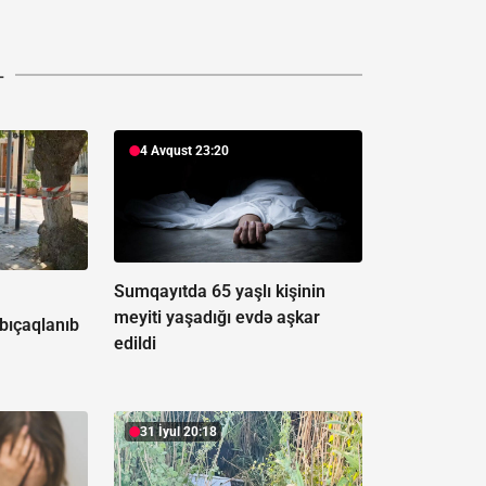
L
4 Avqust 23:20
Sumqayıtda 65 yaşlı kişinin
ə
meyiti yaşadığı evdə aşkar
 bıçaqlanıb
edildi
31 İyul 20:18