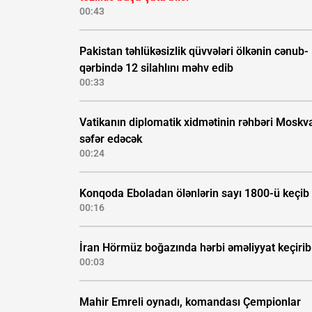
00:43
Pakistan təhlükəsizlik qüvvələri ölkənin cənub-
qərbində 12 silahlını məhv edib
00:33
Vatikanın diplomatik xidmətinin rəhbəri Moskv
səfər edəcək
00:24
Konqoda Eboladan ölənlərin sayı 1800-ü keçib
00:16
İran Hörmüz boğazında hərbi əməliyyat keçirib
00:03
Mahir Emreli oynadı, komandası Çempionlar