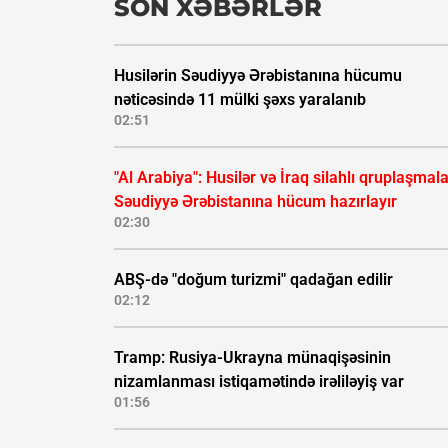
SON XƏBƏRLƏR
Husilərin Səudiyyə Ərəbistanına hücumu
nəticəsində 11 mülki şəxs yaralanıb
02:51
"Al Arabiya": Husilər və İraq silahlı qruplaşmala
Səudiyyə Ərəbistanına hücum hazırlayır
02:30
ABŞ-də "doğum turizmi" qadağan edilir
02:12
Tramp: Rusiya-Ukrayna münaqişəsinin
nizamlanması istiqamətində irəliləyiş var
01:56