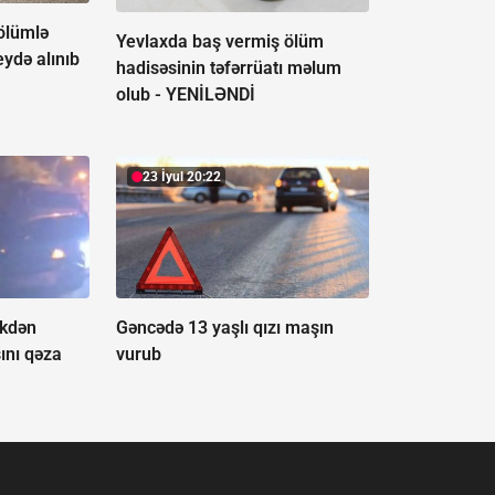
ölümlə
Yevlaxda baş vermiş ölüm
eydə alınıb
hadisəsinin təfərrüatı məlum
olub -
YENİLƏNDİ
23 İyul 20:22
ikdən
Gəncədə 13 yaşlı qızı maşın
ını qəza
vurub