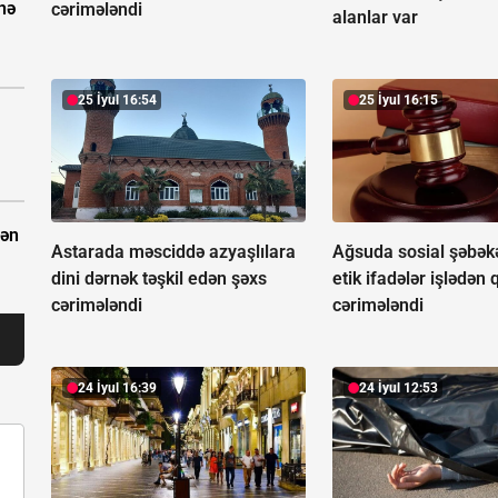
nə
cərimələndi
alanlar var
25 İyul 16:54
25 İyul 16:15
dən
Astarada məsciddə azyaşlılara
Ağsuda sosial şəbək
dini dərnək təşkil edən şəxs
etik ifadələr işlədən 
cərimələndi
cərimələndi
24 İyul 16:39
24 İyul 12:53