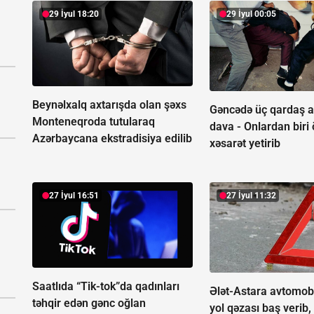
29 İyul 18:20
29 İyul 00:05
Beynəlxalq axtarışda olan şəxs
Gəncədə üç qardaş a
Monteneqroda tutularaq
dava -
Onlardan biri
Azərbaycana ekstradisiya edilib
xəsarət yetirib
27 İyul 16:51
27 İyul 11:32
Saatlıda “Tik-tok”da qadınları
Ələt-Astara avtomob
təhqir edən gənc oğlan
yol qəzası baş verib,