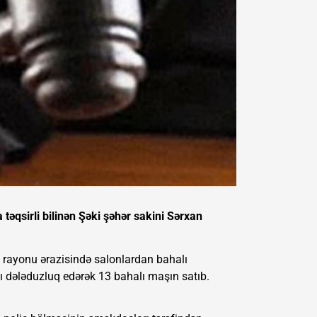
əqsirli bilinən Şəki şəhər sakini Sərxan
 rayonu ərazisində salonlardan bahalı
ı dələduzluq edərək 13 bahalı maşın satıb.