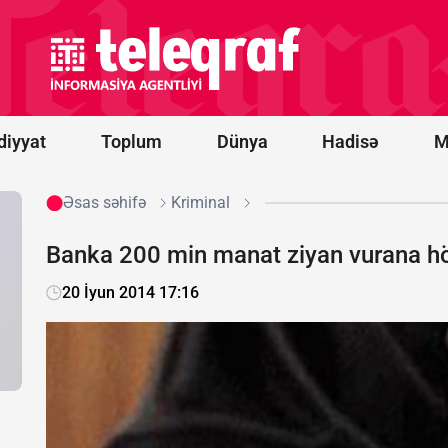
Belarus
"Euronews"u
ekstremist
resurslar
siyahısına
əlavə etdi
diyyat
Toplum
Dünya
Hadisə
M
Əsas səhifə
Kriminal
Banka 200 min manat ziyan vurana 
20 İyun 2014 17:16