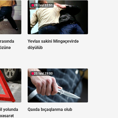
28 İyul 22:51
rasında
Yevlax sakini Mingəçevirdə
 özünə
döyülüb
25 İyul 19:00
il yolunda
Qaxda bıçaqlanma olub
 xəsarət