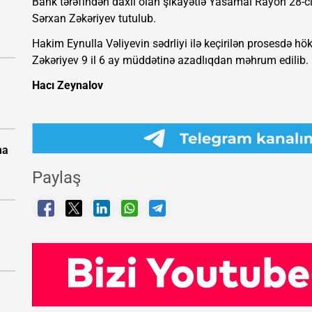
Bank tərəfindən daxil olan şikayətlə Yasamal Rayon 28-ci
Sərxan Zəkəriyev tutulub.
Hakim Eynulla Vəliyevin sədrliyi ilə keçirilən prosesdə
Zəkəriyev 9 il 6 ay müddətinə azadlıqdan məhrum edilib.
Hacı Zeynalov
na
Paylaş