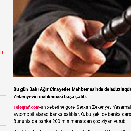
rı
Bu gün Bakı Ağır Cinayətlər Məhkəməsində dələduzluqda t
Zəkəriyevin məhkəməsi başa çatıb.
-un xəbərinə görə, Sərxan Zəkəriyev Yasamal
Teleqraf.com
avtomobil alaraq banka salıblar. O, bu şəkildə banka qarş
Bununla da banka 200 min manatdan çox ziyan vurub.