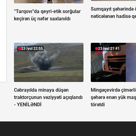
Sumqayıt şəhərində 
“Tarqovı”da qeyri-etik sorğular
nəticələnən hadisə q
keçirən üç nəfər saxlanıldı
23 İyul 22:55
23 İyul 21:41
Cəbrayılda minaya düşən
Mingəçevirdə çimərl
traktorçunun vəziyyəti açıqlandı
şəhərə enən yük maş
-
YENİLƏNDİ
törətdi