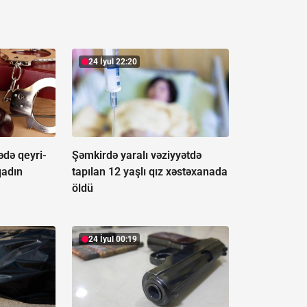
24 İyul 22:20
ədə qeyri-
Şəmkirdə yaralı vəziyyətdə
qadın
tapılan 12 yaşlı qız xəstəxanada
öldü
24 İyul 00:19