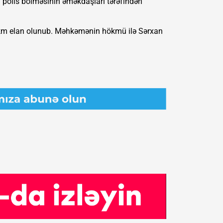
 polis bölməsinin əməkdaşları tərəfindən
 hökm elan olunub. Məhkəmənin hökmü ilə Sərxan