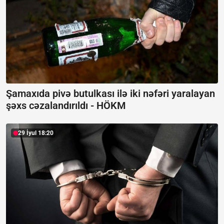
Şamaxıda pivə butulkası ilə iki nəfəri yaralayan
şəxs cəzalandırıldı -
HÖKM
29 İyul 18:20