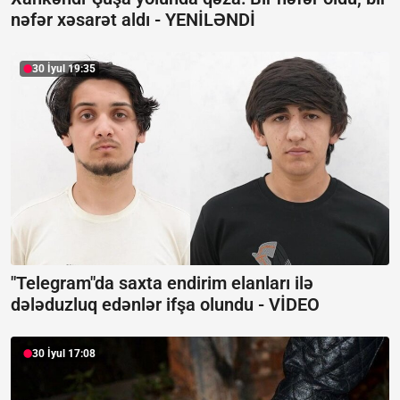
nəfər xəsarət aldı -
YENİLƏNDİ
30 İyul 19:35
"Telegram"da saxta endirim elanları ilə
dələduzluq edənlər ifşa olundu -
VİDEO
30 İyul 17:08