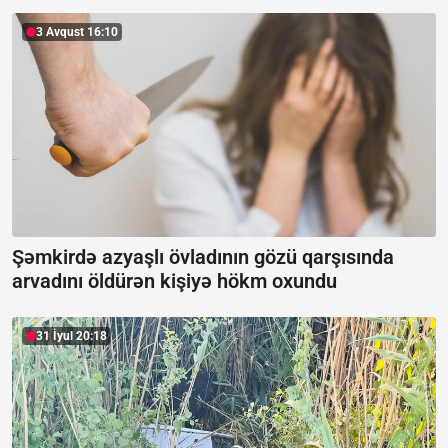
3 Avqust 16:10
Şəmkirdə azyaşlı övladının gözü qarşısında
arvadını öldürən kişiyə hökm oxundu
31 İyul 20:18