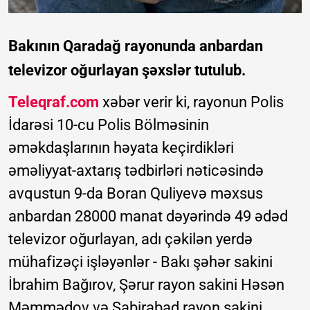
Bakının Qaradağ rayonunda anbardan
televizor oğurlayan şəxslər tutulub.
Teleqraf.com
xəbər verir ki, rayonun Polis
İdarəsi 10-cu Polis Bölməsinin
əməkdaşlarının həyata keçirdikləri
əməliyyat-axtarış tədbirləri nəticəsində
avqustun 9-da Boran Quliyevə məxsus
anbardan 28000 manat dəyərində 49 ədəd
televizor oğurlayan, adı çəkilən yerdə
mühafizəçi işləyənlər - Bakı şəhər sakini
İbrahim Bağırov, Şərur rayon sakini Həsən
Məmmədov və Sabirabad rayon sakini