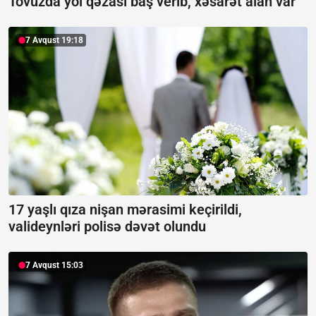
Tovuzda yol qəzası baş verib, xəsarət alan var
7 Avqust 19:18
17 yaşlı qıza nişan mərasimi keçirildi,
valideynləri polisə dəvət olundu
7 Avqust 15:03