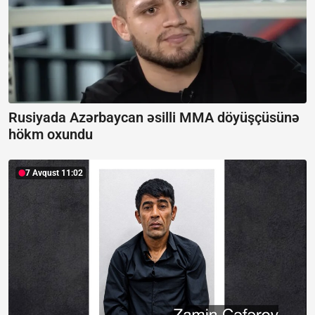
Rusiyada Azərbaycan əsilli MMA döyüşçüsünə
hökm oxundu
7 Avqust 11:02