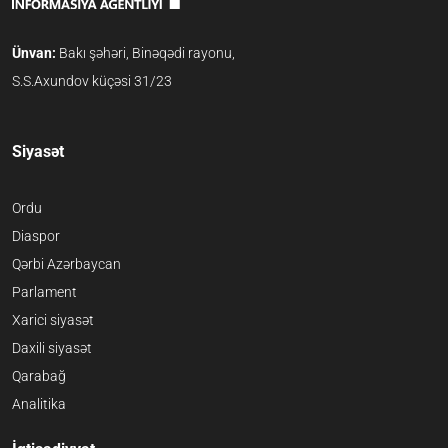
Ünvan:
Bakı şəhəri, Binəqədi rayonu,
S.S.Axundov küçəsi 31/23
Siyasət
Ordu
Diaspor
Qərbi Azərbaycan
Parlament
Xarici siyasət
Daxili siyasət
Qarabağ
Analitika