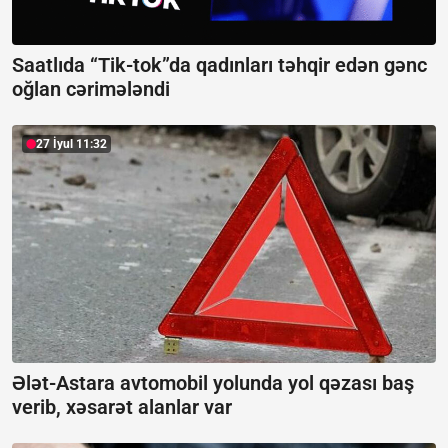
Saatlıda “Tik-tok”da qadınları təhqir edən gənc
oğlan cərimələndi
27 İyul 11:32
Ələt-Astara avtomobil yolunda yol qəzası baş
verib, xəsarət alanlar var