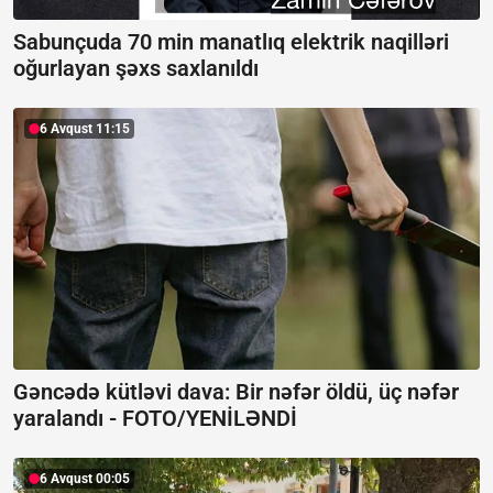
Sabunçuda 70 min manatlıq elektrik naqilləri
oğurlayan şəxs saxlanıldı
6 Avqust 11:15
Gəncədə kütləvi dava: Bir nəfər öldü, üç nəfər
yaralandı -
FOTO/YENİLƏNDİ
6 Avqust 00:05