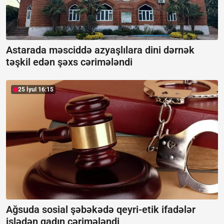
Astarada məsciddə azyaşlılara dini dərnək
təşkil edən şəxs cərimələndi
25 İyul 16:15
Ağsuda sosial şəbəkədə qeyri-etik ifadələr
işlədən qadın cərimələndi