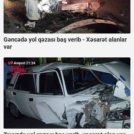
Gəncədə yol qəzası baş verib -
Xəsarət alanlar
var
7 Avqust 21:34