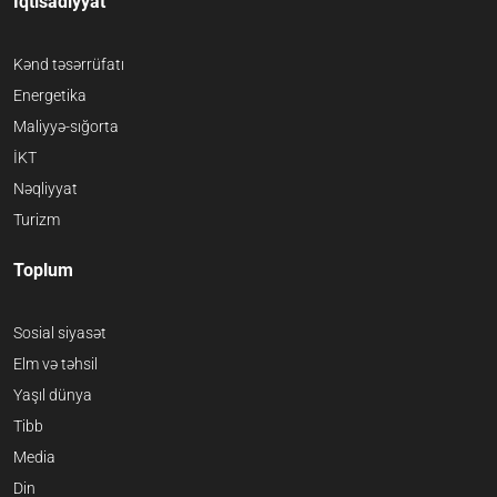
İqtisadiyyat
Kənd təsərrüfatı
Energetika
Maliyyə-sığorta
İKT
Nəqliyyat
Turizm
Toplum
Sosial siyasət
Elm və təhsil
Yaşıl dünya
Tibb
Media
Din