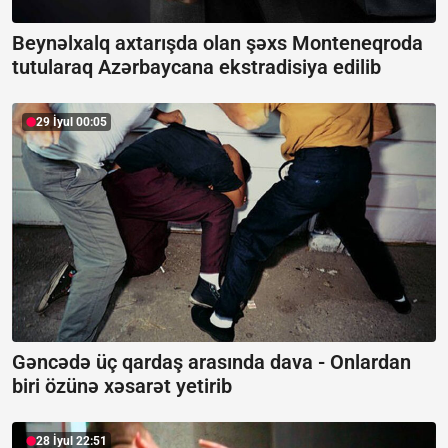
Beynəlxalq axtarışda olan şəxs Monteneqroda
tutularaq Azərbaycana ekstradisiya edilib
29 İyul 00:05
Gəncədə üç qardaş arasında dava -
Onlardan
biri özünə xəsarət yetirib
28 İyul 22:51