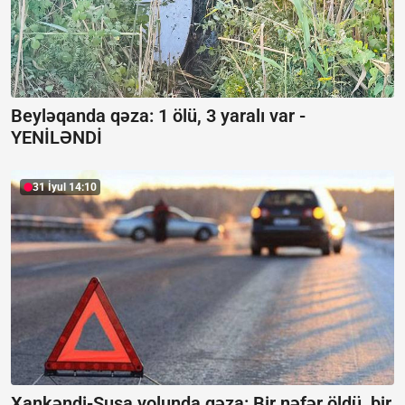
Beyləqanda qəza:
1 ölü, 3 yaralı var -
YENİLƏNDİ
31 İyul 14:10
Xankəndi-Şuşa yolunda qəza: Bir nəfər öldü, bir