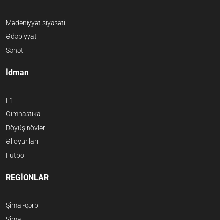
Mədəniyyət siyasəti
Ədəbiyyat
Sənət
İdman
F1
Gimnastika
Döyüş növləri
Əl oyunları
Futbol
REGİONLAR
Şimal-qərb
Şimal