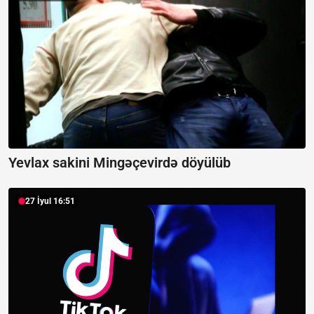
Yevlax sakini Mingəçevirdə döyülüb
27 İyul 16:51