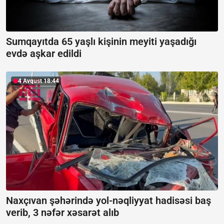
Sumqayıtda 65 yaşlı kişinin meyiti yaşadığı
evdə aşkar edildi
4 Avqust 18:44
Naxçıvan şəhərində yol-nəqliyyat hadisəsi baş
verib, 3 nəfər xəsarət alıb