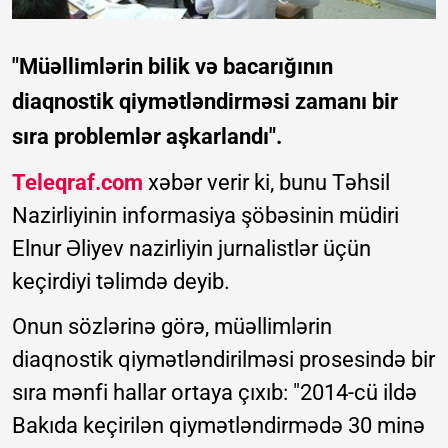
"Müəllimlərin bilik və bacarığının
diaqnostik qiymətləndirməsi zamanı bir
sıra problemlər aşkarlandı".
Teleqraf.com
xəbər verir ki, bunu Təhsil
Nazirliyinin informasiya şöbəsinin müdiri
Elnur Əliyev nazirliyin jurnalistlər üçün
keçirdiyi təlimdə deyib.
Onun sözlərinə görə, müəllimlərin
diaqnostik qiymətləndirilməsi prosesində bir
sıra mənfi hallar ortaya çıxıb: "2014-cü ildə
Bakıda keçirilən qiymətləndirmədə 30 minə