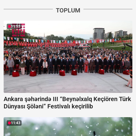
TOPLUM
11:53
Ankara şəhərində III “Beynəlxalq Keçiören Türk
Dünyası Şöləni” Festivalı keçirilib
11:43