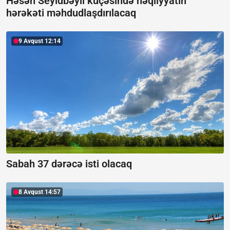
Həsən Seyidbəyli küçəsində nəqliyyatın
hərəkəti məhdudlaşdırılacaq
9 Avqust 12:14
Sabah 37 dərəcə isti olacaq
8 Avqust 14:57