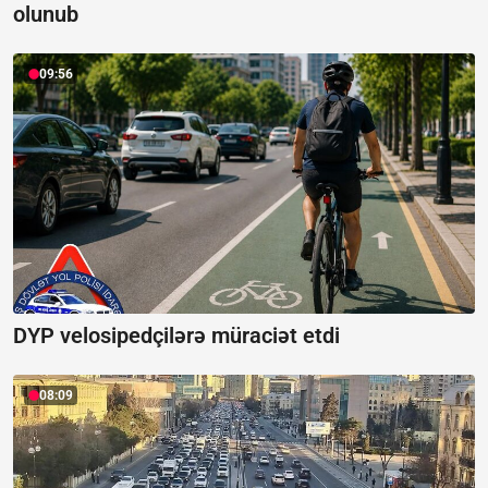
olunub
09:56
DYP velosipedçilərə müraciət etdi
08:09