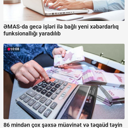
ƏMAS-da gecə işləri ilə bağlı yeni xəbərdarlıq
funksionallığı yaradılıb
10:08
86 mindən çox şəxsə müavinət və təqaüd təyin