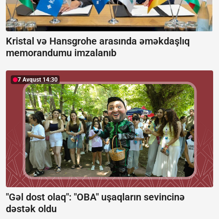
Kristal və Hansgrohe arasında əməkdaşlıq
memorandumu imzalanıb
7 Avqust 14:30
"Gəl dost olaq": "OBA" uşaqların sevincinə
dəstək oldu