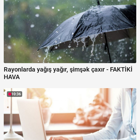
Rayonlarda yağış yağır, şimşək çaxır -
FAKTİKİ
HAVA
10:36