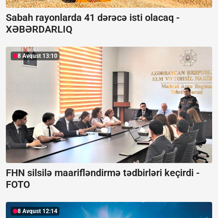
Sabah rayonlarda 41 dərəcə isti olacaq -
XƏBƏRDARLIQ
8 Avqust 13:10
FHN silsilə maarifləndirmə tədbirləri keçirdi -
FOTO
8 Avqust 12:14