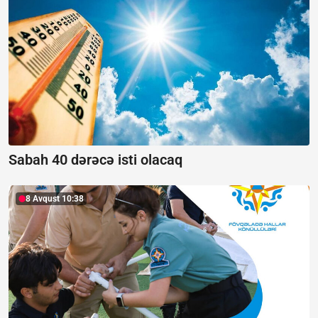
Sabah 40 dərəcə isti olacaq
8 Avqust 10:38