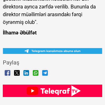
direktora ayrıca zərfdə verilib. Bununla da
direktor müəllimləri arasındakı fərqi
öyrənmiş olub".
İlhamə Əbülfət
Paylaş