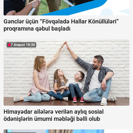
Gənclər üçün “Fövqəladə Hallar Könüllüləri”
proqramına qəbul başladı
7 Avqust 18:30
Himayədar ailələrə verilən aylıq sosial
ödənişlərin ümumi məbləği bəlli olub