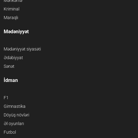
Məhkəmə
Kriminal
Maraqlı
Mədəniyyət
Mədəniyyət siyasəti
Ədəbiyyat
Sənət
İdman
F1
Gimnastika
Döyüş növləri
Əl oyunları
Futbol