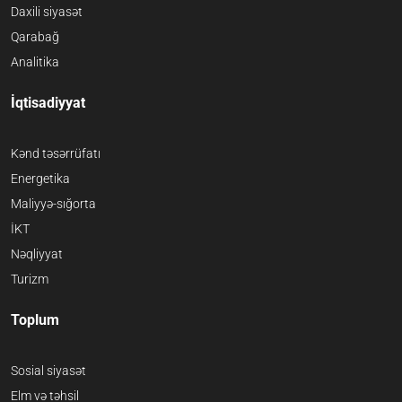
Daxili siyasət
Qarabağ
Analitika
İqtisadiyyat
Kənd təsərrüfatı
Energetika
Maliyyə-sığorta
İKT
Nəqliyyat
Turizm
Toplum
Sosial siyasət
Elm və təhsil