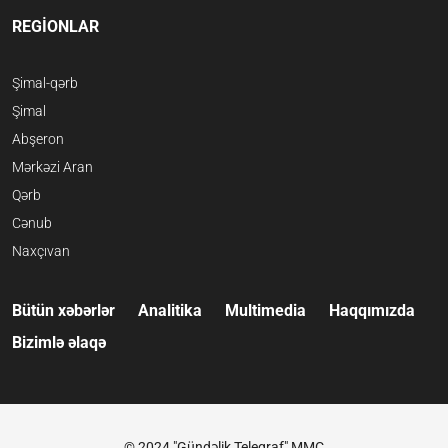
REGİONLAR
Şimal-qərb
Şimal
Abşeron
Mərkəzi Aran
Qərb
Cənub
Naxçıvan
Bütün xəbərlər
Analitika
Multimedia
Haqqımızda
Bizimlə əlaqə
© 2024 "Gündəlik Teleqraf" MMC