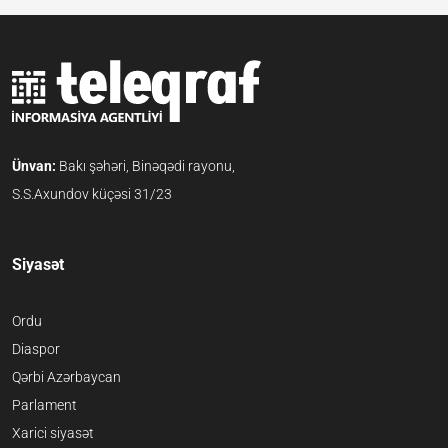
Ünvan:
Bakı şəhəri, Binəqədi rayonu,
S.S.Axundov küçəsi 31/23
Siyasət
Ordu
Diaspor
Qərbi Azərbaycan
Parlament
Xarici siyasət