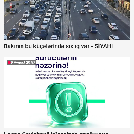
Bakının bu küçələrində sıxlıq var -
SİYAHI
9 Avqust 20:57