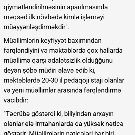
qiymətləndirilməsinin aparılmasında
məqsəd ilk növbədə kimlə işləməyi
müəyyənləşdirməkdir".
Müəllimlərin keyfiyyət baxımından
fərqləndiyini və məktəblərdə çox hallarda
müəllimə qarşı ədalətsizlik olduǧğunu
deyən şöbə müdiri əlavə edib ki,
məktəblərdə 20-30 il pedaqoji stajı olanlar
və yeni müəllimlər arasında fərqləndirmə
vacibdir:
"Təcrübə göstərdi ki, biliyindən arxayın
olanlar elə imtahanlarda da yüksək nəticə
göstərir. Müəllimlərin nəticələri hər biri