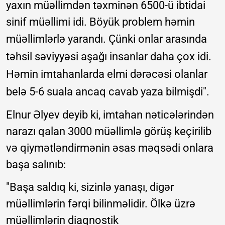
yaxın müəllimdən təxminən 6500-ü ibtidai
sinif müəllimi idi. Böyük problem həmin
müəllimlərlə yarandı.
Çünki onlar arasında
təhsil səviyyəsi aşağı insanlar daha çox idi.
Həmin imtahanlarda elmi dərəcəsi olanlar
belə 5-6 suala ancaq cavab yaza bilmişdi".
Elnur Əlyev deyib ki, imtahan nəticələrindən
narazı qalan 3000 müəllimlə görüş keçirilib
və qiymətləndirmənin əsas məqsədi onlara
başa salınıb:
"Başa saldıq ki, sizinlə yanaşı, digər
müəllimlərin fərqi bilinməlidir. Ölkə üzrə
müəllimlərin diaqnostik