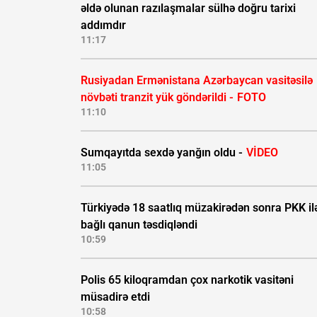
əldə olunan razılaşmalar sülhə doğru tarixi
addımdır
11:17
Rusiyadan Ermənistana Azərbaycan vasitəsilə
növbəti tranzit yük göndərildi -
FOTO
11:10
Sumqayıtda sexdə yanğın oldu -
VİDEO
11:05
Türkiyədə 18 saatlıq müzakirədən sonra PKK il
bağlı qanun təsdiqləndi
10:59
Polis 65 kiloqramdan çox narkotik vasitəni
müsadirə etdi
10:58