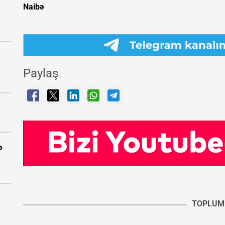
Naibə
Paylaş
ə
TOPLUM