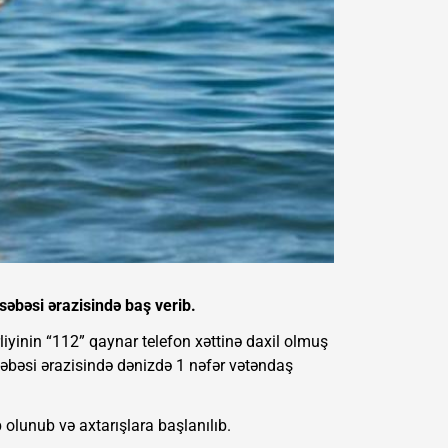
səbəsi ərazisində baş verib.
iyinin “112” qaynar telefon xəttinə daxil olmuş
əbəsi ərazisində dənizdə 1 nəfər vətəndaş
b olunub və axtarışlara başlanılıb.