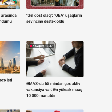
e arasında
"Gəl dost olaq": "OBA" uşaqların
andumu
sevincinə dəstək oldu
7 Avqust 10:37
cə isti
ƏMAS-da 65 mindən çox aktiv
vakansiya var:
Ən yüksək maaş
10 000 manatdır