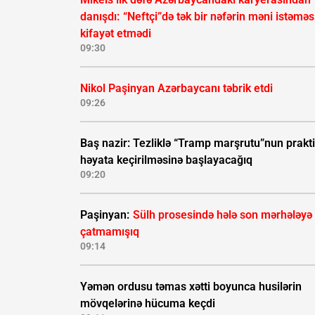
danışdı:
“Neftçi”də tək bir nəfərin məni istəməs
kifayət etmədi
09:30
Nikol Paşinyan Azərbaycanı təbrik etdi
09:26
Baş nazir: Tezliklə “Tramp marşrutu”nun prakti
həyata keçirilməsinə başlayacağıq
09:20
Paşinyan:
Sülh prosesində hələ son mərhələyə
çatmamışıq
09:14
Yəmən ordusu təmas xətti boyunca husilərin
mövqelərinə hücuma keçdi