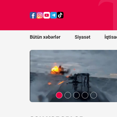
Rusiyanın
daha 12
gəmisi
məhv
edildi
Bütün xəbərlər
Siyasət
İqtisa