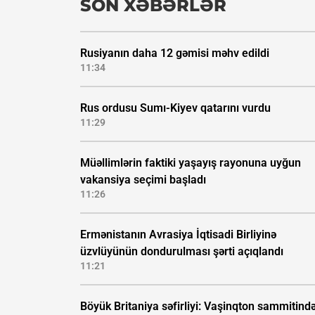
SON XƏBƏRLƏR
Rusiyanın daha 12 gəmisi məhv edildi
11:34
Rus ordusu Sumı-Kiyev qatarını vurdu
11:29
Müəllimlərin faktiki yaşayış rayonuna uyğun
vakansiya seçimi başladı
11:26
Ermənistanın Avrasiya İqtisadi Birliyinə
üzvlüyünün dondurulması şərti açıqlandı
11:21
Böyük Britaniya səfirliyi: Vaşinqton sammitind