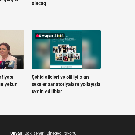
olacaq
6 Avqust 11:14
fiyası:
Şəhid ailələri və əlilliyi olan
ın yekun
şəxslər sanatoriyalara yollayışla
təmin ediliblər
Ünvan:
Bakı şəhəri, Binəqədi rayonu,