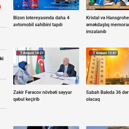
i
Bizon lotereyasında daha 4
Kristal və Hansgroh
avtomobil sahibini tapdı
əməkdaşlıq memor
imzalanıb
7 Avqust 14:21
7 Avqust 12:47
ki
Zakir Fərəcov növbəti səyyar
Sabah Bakıda 36 dərə
qəbul keçirib
olacaq