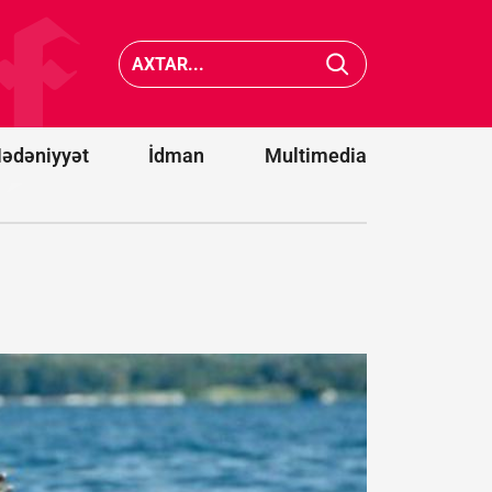
Krasnod
və
Xocavənddə
Samara
traktor
neft ema
minaya
zavodlar
düşdü
vurdu
ədəniyyət
İdman
Multimedia