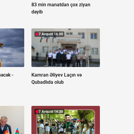
83 min manatdan çox ziyan
dəyib
7 Avqust 16:00
səcək -
Kamran Əliyev Laçın və
Qubadlıda olub
7 Avqust 14:30