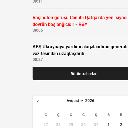
09:11
Vaşinqton görüşü Cənubi Qafqazda yeni siyasi
dövrün başlanğıcıdır -
RƏY
09:06
ABŞ Ukraynaya yardımı əlaqələndirən generalı
vəzifəsindən uzaqlaşdırıb
08:27
Bütün xəbərlər
Ç
Ç
C
C
Ş
B
B
27
28
29
30
31
1
2