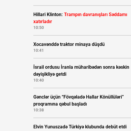
Hillari Klinton:
Trampın davranışları Səddamı
xatırladır
10:50
Xocavənddə traktor minaya düşdü
10:41
İsrail ordusu İranla müharibədən sonra kəskin
dəyişikliyə getdi
10:40
Gənclər üçün “Fövqəladə Hallar Könüllüləri”
proqramına qəbul başladı
10:38
Elvin Yunuszadə Türkiyə klubunda debüt etdi