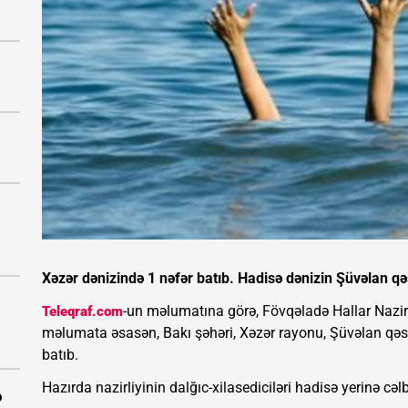
Xəzər dənizində 1 nəfər batıb. Hadisə dənizin Şüvəlan qə
-un məlumatına görə, Fövqəladə Hallar Nazirl
Teleqraf.com
məlumata əsasən, Bakı şəhəri, Xəzər rayonu, Şüvəlan qəs
batıb.
Hazırda nazirliyinin dalğıc-xilasediciləri hadisə yerinə cəl
ə