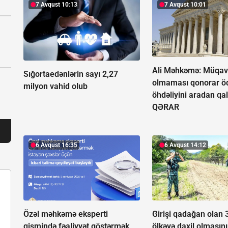
7 Avqust 10:13
7 Avqust 10:01
Ali Məhkəmə: Müqavi
Sığortaedənlərin sayı 2,27
olmaması qonorar ö
milyon vahid olub
öhdəliyini aradan qal
QƏRAR
6 Avqust 16:35
6 Avqust 14:12
Özəl məhkəmə eksperti
Girişi qadağan olan 
qismində fəaliyyət göstərmək
ölkəyə daxil olmasını