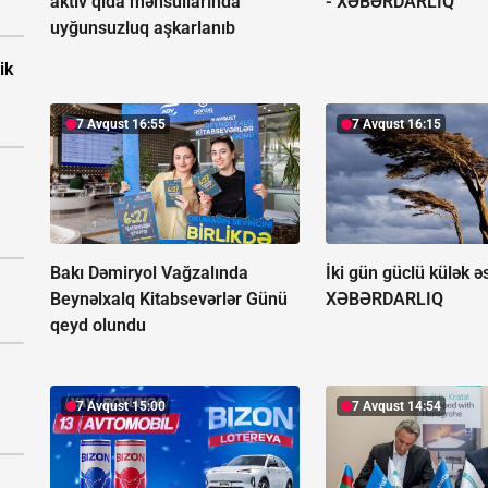
aktiv qida məhsullarında
-
XƏBƏRDARLIQ
uyğunsuzluq aşkarlanıb
ik
7 Avqust 16:55
7 Avqust 16:15
Bakı Dəmiryol Vağzalında
İki gün güclü külək ə
Beynəlxalq Kitabsevərlər Günü
XƏBƏRDARLIQ
qeyd olundu
7 Avqust 15:00
7 Avqust 14:54