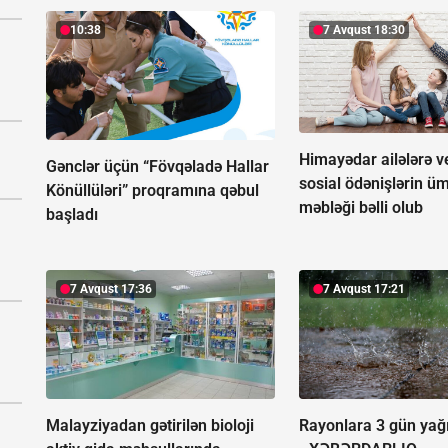
10:38
7 Avqust 18:30
Himayədar ailələrə ve
Gənclər üçün “Fövqəladə Hallar
sosial ödənişlərin ü
Könüllüləri” proqramına qəbul
məbləği bəlli olub
başladı
7 Avqust 17:36
7 Avqust 17:21
Malayziyadan gətirilən bioloji
Rayonlara 3 gün yağ