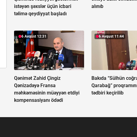
istəyən şəxslər üçün icbari
alınıb
təlimə qeydiyyat başladı
6 Avqust 12:31
6 Avqust 11:44
Qənimət Zahid Çingiz
Bakıda “Sülhün coğra
Qənizadəyə Fransa
Qarabağ” proqramın
məhkəməsinin müəyyən etdiyi
tədbiri keçirilib
kompensasiyanı ödədi