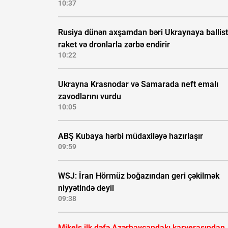
10:37
Rusiya dünən axşamdan bəri Ukraynaya ballist
raket və dronlarla zərbə endirir
10:22
Ukrayna Krasnodar və Samarada neft emalı
zavodlarını vurdu
10:05
ABŞ Kubaya hərbi müdaxiləyə hazırlaşır
09:59
WSJ: İran Hörmüz boğazından geri çəkilmək
niyyətində deyil
09:38
Mikels ilk dəfə Azərbaycandakı karyerasından