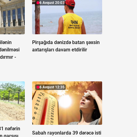
6 Avqust 20:03
lənin
Pirşağıda dənizdə batan şəxsin
dənilməsi
axtarışları davam etdirilir
dırmır -
6 Avqust 12:35
31 nəfərin
Sabah rayonlarda 39 dərəcə isti
n qarşısı