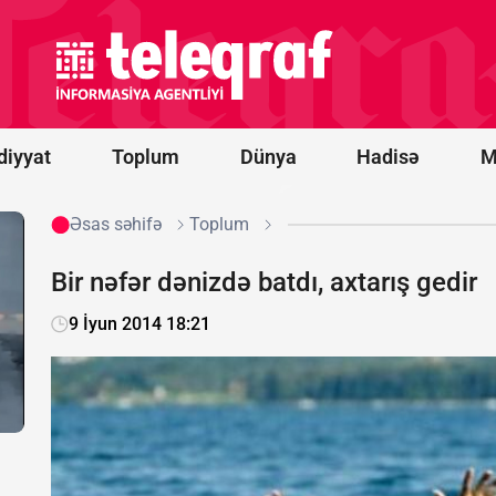
saatlıq
müzakirədən
sonra PKK
ilə bağlı
qanun
təsdiqləndi
diyyat
Toplum
Dünya
Hadisə
M
Əsas səhifə
Toplum
Bir nəfər dənizdə batdı, axtarış gedir
9 İyun 2014 18:21