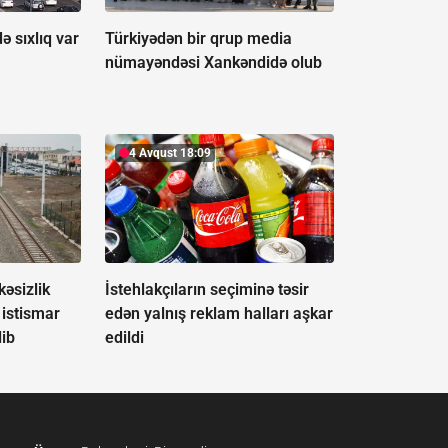
ə sıxlıq var
Türkiyədən bir qrup media
nümayəndəsi Xankəndidə olub
4 Avqust 18:09
kəsizlik
İstehlakçıların seçiminə təsir
 istismar
edən yalnış reklam halları aşkar
lib
edildi