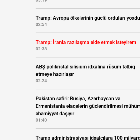
03:19
Tramp: Avropa ölkələrinin güclü orduları yoxdu
02:54
Tramp: İranla razılaşma əldə etmək istəyirəm
02:38
ABŞ polikristal silisium idxalına rüsum tətbiq
etməyə hazırlaşır
02:24
Pakistan səfiri: Rusiya, Azərbaycan və
Ermənistanla əlaqələrin gücləndirilməsi mühü
əhəmiyyət daşıyır
01:40
Tramp administrasiyası idxalçılara 100 milyar