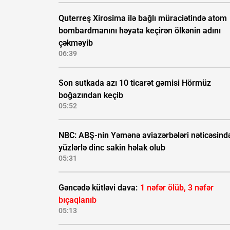
Quterreş Xirosima ilə bağlı müraciətində atom
bombardmanını həyata keçirən ölkənin adını
çəkməyib
06:39
Son sutkada azı 10 ticarət gəmisi Hörmüz
boğazından keçib
05:52
NBC: ABŞ-nin Yəmənə aviazərbələri nəticəsind
yüzlərlə dinc sakin həlak olub
05:31
Gəncədə kütləvi dava:
1 nəfər ölüb, 3 nəfər
bıçaqlanıb
05:13