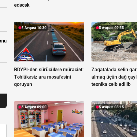
edəcək
5 Avqust 10:30
5 Avqust 09:55
onu
BDYPİ-dən sürücülərə müraciət:
Zaqatalada selin qar
Təhlükəsiz ara məsafəsini
almaq üçün dağ çayl
qoruyun
texnika cəlb edilib
5 Avqust 09:00
5 Avqust 08:15