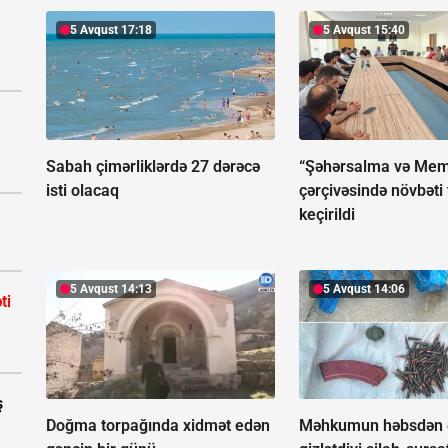
5 Avqust 17:18
5 Avqust 15:40
Sabah çimərliklərdə 27 dərəcə
“Şəhərsalma və Memar
isti olacaq
çərçivəsində növbəti 
keçirildi
5 Avqust 14:13
5 Avqust 14:06
ti
ş
Doğma torpağında xidmət edən
Məhkumun həbsdən 