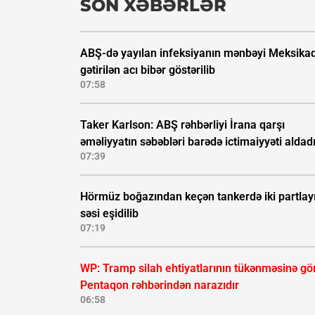
SON XƏBƏRLƏR
ABŞ-də yayılan infeksiyanın mənbəyi Meksika
gətirilən acı bibər göstərilib
07:58
Taker Karlson: ABŞ rəhbərliyi İrana qarşı
əməliyyatın səbəbləri barədə ictimaiyyəti aldad
07:39
Hörmüz boğazından keçən tankerdə iki partlay
səsi eşidilib
07:19
WP: Tramp silah ehtiyatlarının tükənməsinə gö
Pentaqon rəhbərindən narazıdır
06:58