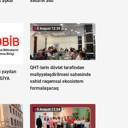
at aşkar
xəsarət alıb
5 Avqust 12:39
QHT-lərin dövlət tərəfindən
 yayılan
maliyyələşdirilməsi sahəsində
SİYA
vahid rəqəmsal ekosistem
formalaşacaq
5 Avqust 12:04