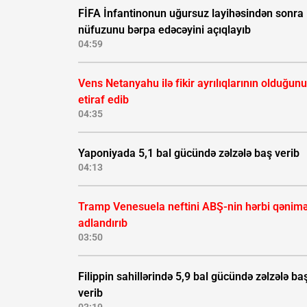
FİFA İnfantinonun uğursuz layihəsindən sonra
nüfuzunu bərpa edəcəyini açıqlayıb
04:59
Vens Netanyahu ilə fikir ayrılıqlarının olduğunu
etiraf edib
04:35
Yaponiyada 5,1 bal gücündə zəlzələ baş verib
04:13
Tramp Venesuela neftini ABŞ-nin hərbi qənimə
adlandırıb
03:50
Filippin sahillərində 5,9 bal gücündə zəlzələ ba
verib