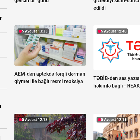
gəncin bir günü
gizlətdiyi silah-surs
edildi
r
5 Avqust 13:33
5 Avqust 12:40
AEM-dən aptekdə fərqli dərman
TƏBİB-dən səs yazısı
qiyməti ilə bağlı rəsmi reaksiya
həkimlə bağlı -
REAK
m
5 Avqust 12:18
5 Avqust 12:11
d