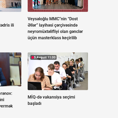
Veysəloğlu MMC”nin “Dost
ədris ili
Əllər” layihəsi çərçivəsində
neyromüxtəlifliyi olan gənclər
üçün masterklass keçirilib
5 Avqust 11:00
erənov:
MİQ-də vakansiya seçimi
üni
başladı
a vermək