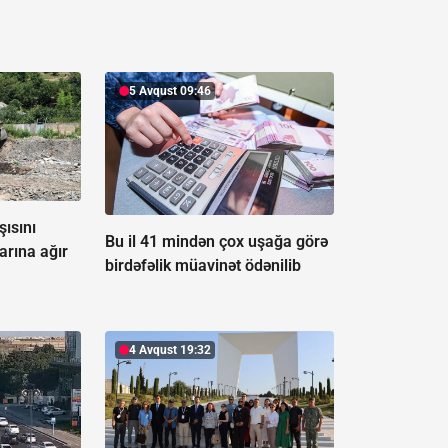
5 Avqust 09:46
şısını
Bu il 41 mindən çox uşağa görə
arına ağır
birdəfəlik müavinət ödənilib
4 Avqust 19:32