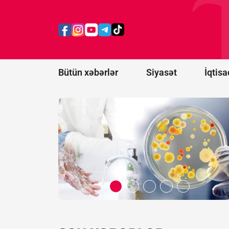
infeksiyanın
mənbəyi
Meksikadan
gətirilən acı
bibər
göstərilib
Bütün xəbərlər
Siyasət
İqtisa