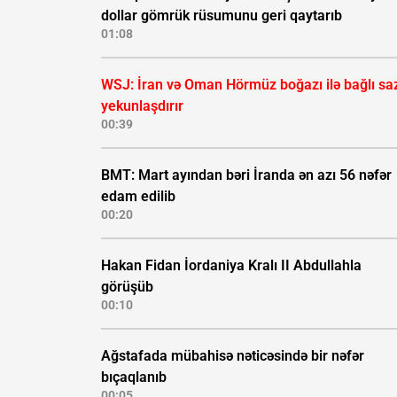
dollar gömrük rüsumunu geri qaytarıb
01:08
WSJ: İran və Oman Hörmüz boğazı ilə bağlı saz
yekunlaşdırır
00:39
BMT: Mart ayından bəri İranda ən azı 56 nəfər
edam edilib
00:20
Hakan Fidan İordaniya Kralı II Abdullahla
görüşüb
00:10
Ağstafada mübahisə nəticəsində bir nəfər
bıçaqlanıb
00:05