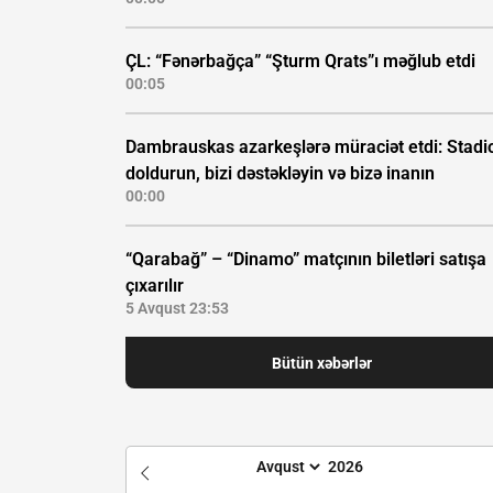
ÇL: “Fənərbağça” “Şturm Qrats”ı məğlub etdi
00:05
Dambrauskas azarkeşlərə müraciət etdi: Stadi
doldurun, bizi dəstəkləyin və bizə inanın
00:00
“Qarabağ” – “Dinamo” matçının biletləri satışa
çıxarılır
5 Avqust 23:53
Bütün xəbərlər