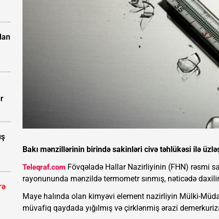
dan
ır
ış
Bakı mənzillərinin birində sakinləri civə təhlükəsi ilə üzləş
Fövqəladə Hallar Nazirliyinin (FHN) rəsmi say
Teleqraf.com
rayonununda mənzildə termometr sınmış, nəticədə daxilind
rə
Maye halında olan kimyəvi element nazirliyin Mülki-Müda
müvafiq qaydada yığılmış və çirklənmiş ərazi demerkuriza