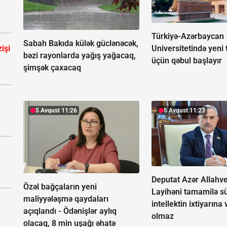
Türkiyə-Azərbaycan
Sabah Bakıda külək güclənəcək,
işi
Universitetində yeni t
bəzi rayonlarda yağış yağacaq,
üçün qəbul başlayır
şimşək çaxacaq
5 Avqust 11:26
5 Avqust 11:23
Deputat Azər Allahv
Özəl bağçaların yeni
Layihəni tamamilə s
maliyyələşmə qaydaları
intellektin ixtiyarın
açıqlandı -
Ödənişlər aylıq
olmaz
olacaq, 8 min uşağı əhatə