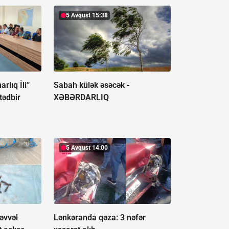
5 Avqust 15:38
lıq İli”
Sabah külək əsəcək -
tədbir
XƏBƏRDARLIQ
5 Avqust 14:00
əvvəl
Lənkəranda qəza: 3 nəfər