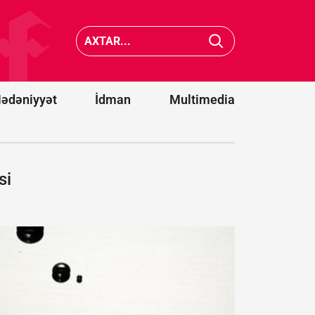
nin Yəmənə
Filippin
aviazərbələri
sahilləri
nəticəsində
5,9 bal
yüzlərlə dinc
gücündə
sakin həlak
zəlzələ 
olub
verib
ədəniyyət
İdman
Multimedia
si