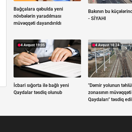
Bağçalara qəbulda yeni
Bakının bu küçələrind
növbələrin yaradılması
-
SİYAHI
müvəqqəti dayandırıldı
4 Avqust 19:05
4 Avqust 18:24
İcbari sığorta ilə bağlı yeni
"Dəmir yolunun təhlü
Qaydalar təsdiq olunub
zonasının müvəqqəti
Qaydaları" təsdiq edi