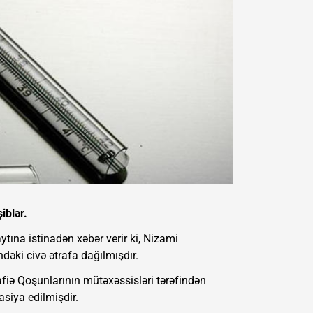
iblər.
tına istinadən xəbər verir ki, Nizami
əki civə ətrafa dağılmışdır.
fiə Qoşunlarının mütəxəssisləri tərəfindən
siya edilmişdir.