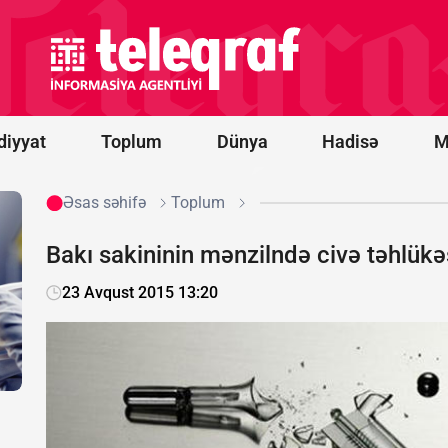
Hörmüz
boğazından
keçən
tankerdə iki
partlayış
səsi eşidilib
diyyat
Toplum
Dünya
Hadisə
M
Əsas səhifə
Toplum
Bakı sakininin mənzilndə civə təhlükə
23 Avqust 2015 13:20