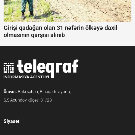
Girişi qadağan olan 31 nəfərin ölkəyə daxil
olmasının qarşısı alınıb
Ünvan:
Bakı şəhəri, Binəqədi rayonu,
S.S.Axundov küçəsi 31/23
Siyasət