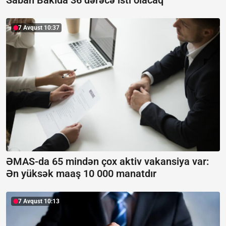
Sabah Bakıda 36 dərəcə isti olacaq
7 Avqust 10:37
ƏMAS-da 65 mindən çox aktiv vakansiya var:
Ən yüksək maaş 10 000 manatdır
7 Avqust 10:13