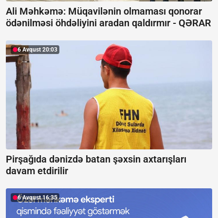
Ali Məhkəmə: Müqavilənin olmaması qonorar
ödənilməsi öhdəliyini aradan qaldırmır -
QƏRAR
6 Avqust 20:03
Pirşağıda dənizdə batan şəxsin axtarışları
davam etdirilir
6 Avqust 16:35