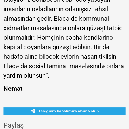
insanların övladlarının ödənişsiz təhsil
almasından gedir. Eləcə də kommunal
xidmətlər məsələsində onlara güzəşt tətbiq
olunmalıdır. Həmçinin cəbhə kəndlərinə
kapital qoyanlara güzəşt edilsin. Bir də
hədəfə alına biləcək evlərin hasarı tikilsin.
Eləcə də sosial təminat məsələsində onlara
yardım olunsun”.
Nemət
Paylaş