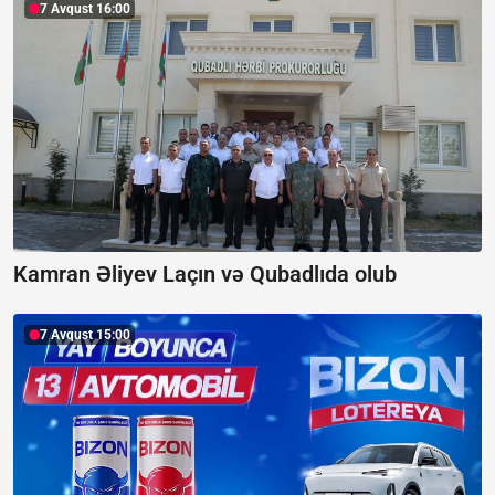
7 Avqust 16:00
Kamran Əliyev Laçın və Qubadlıda olub
7 Avqust 15:00