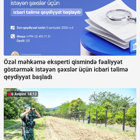
Özəl məhkəmə eksperti qismində fəaliyyət
göstərmək istəyən şəxslər üçün icbari təlimə
qeydiyyat başladı
6 Avqust 14:12