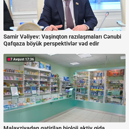
Samir Vəliyev: Vaşinqton razılaşmaları Cənubi
Qafqaza böyük perspektivlər vəd edir
7 Avqust 17:36
Malayziyadan gətirilən bioloji aktiv qida