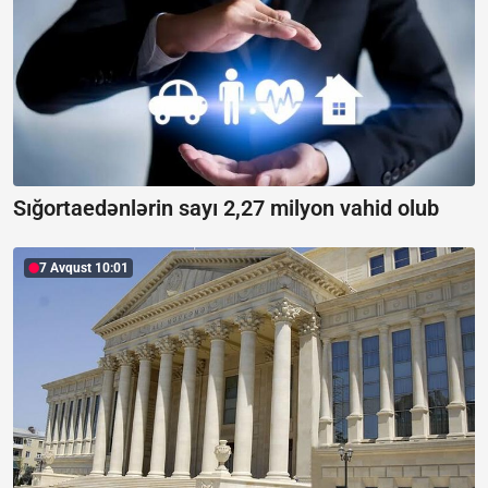
Sığortaedənlərin sayı 2,27 milyon vahid olub
7 Avqust 10:01