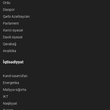
Ordu
Diaspor
Qərbi Azərbaycan
Parlament
Xarici siyasət
Daxili siyasət
Qarabağ
Analitika
İqtisadiyyat
Kənd təsərrüfatı
Energetika
Maliyyə-sığorta
İKT
Nəqliyyat