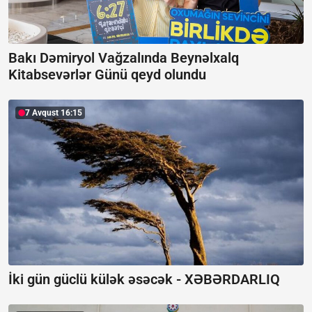
Bakı Dəmiryol Vağzalında Beynəlxalq
Kitabsevərlər Günü qeyd olundu
7 Avqust 16:15
İki gün güclü külək əsəcək -
XƏBƏRDARLIQ