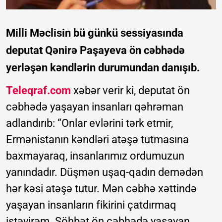
Milli Məclisin bü günkü sessiyasında
deputat Qənirə Paşayeva ön cəbhədə
yerləşən kəndlərin durumundan danışıb.
Teleqraf.com
xəbər verir ki, deputat ön
cəbhədə yaşayan insanları qəhrəman
adlandırıb: “Onlar evlərini tərk etmir,
Ermənistanın kəndləri atəşə tutmasına
baxmayaraq, insanlarımız ordumuzun
yanındadır. Düşmən uşaq-qadın demədən
hər kəsi atəşə tutur. Mən cəbhə xəttində
yaşayan insanların fikirini çatdırmaq
istəyirəm. Söhbət ön cəbhədə yaşayan