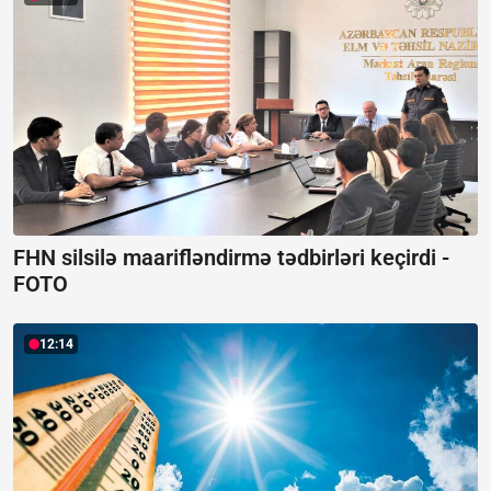
FHN silsilə maarifləndirmə tədbirləri keçirdi -
FOTO
12:14