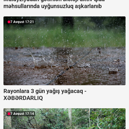
məhsullarında uyğunsuzluq aşkarlanıb
7 Avqust 17:21
Rayonlara 3 gün yağış yağacaq -
XƏBƏRDARLIQ
7 Avqust 17:14