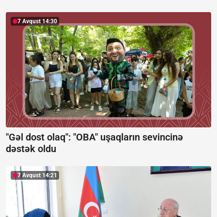
7 Avqust 14:30
"Gəl dost olaq": "OBA" uşaqların sevincinə
dəstək oldu
7 Avqust 14:21