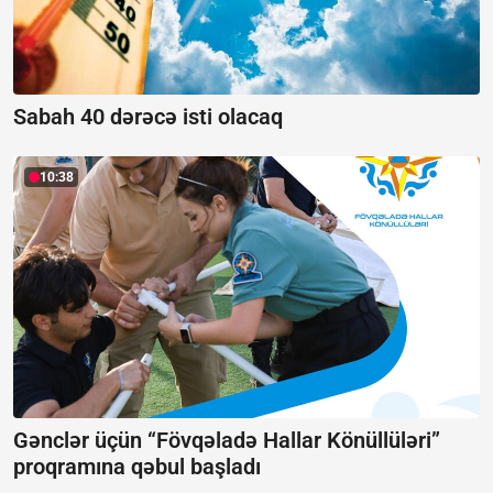
Sabah 40 dərəcə isti olacaq
10:38
Gənclər üçün “Fövqəladə Hallar Könüllüləri”
proqramına qəbul başladı