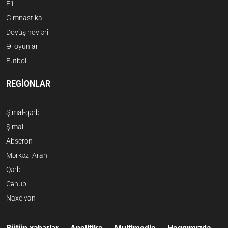
F1
Gimnastika
Döyüş növləri
Əl oyunları
Futbol
REGİONLAR
Şimal-qərb
Şimal
Abşeron
Mərkəzi Aran
Qərb
Cənub
Naxçıvan