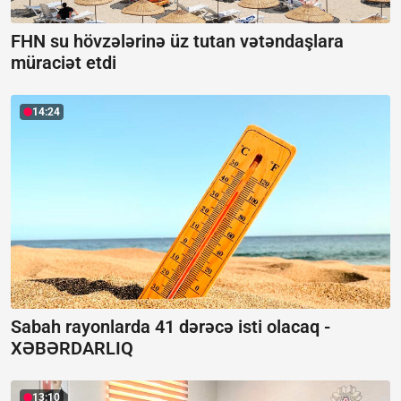
FHN su hövzələrinə üz tutan vətəndaşlara
müraciət etdi
14:24
Sabah rayonlarda 41 dərəcə isti olacaq -
XƏBƏRDARLIQ
13:10