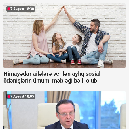
7 Avqust 18:30
Himayədar ailələrə verilən aylıq sosial
ödənişlərin ümumi məbləği bəlli olub
7 Avqust 18:05