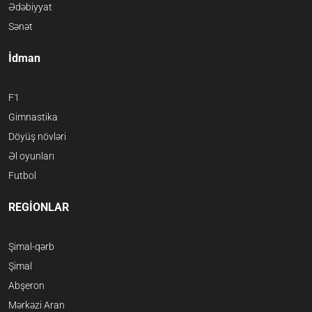
Ədəbiyyat
Sənət
İdman
F1
Gimnastika
Döyüş növləri
Əl oyunları
Futbol
REGİONLAR
Şimal-qərb
Şimal
Abşeron
Mərkəzi Aran