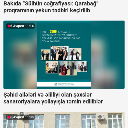
Bakıda “Sülhün coğrafiyası: Qarabağ”
proqramının yekun tədbiri keçirilib
6 Avqust 11:14
Şəhid ailələri və əlilliyi olan şəxslər
sanatoriyalara yollayışla təmin ediliblər
6 Avqust 11:08