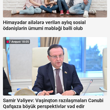
Himayədar ailələrə verilən aylıq sosial
ödənişlərin ümumi məbləği bəlli olub
7 Avqust 18:05
Samir Vəliyev: Vaşinqton razılaşmaları Cənubi
Qafqaza böyük perspektivlər vəd edir