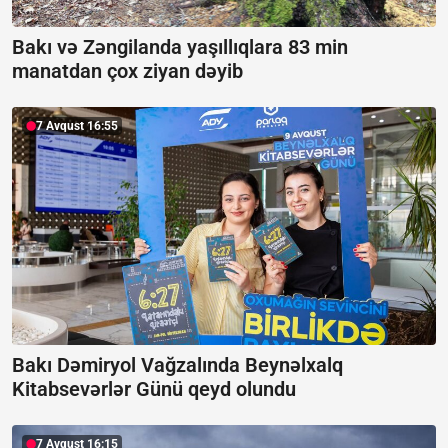
Bakı və Zəngilanda yaşıllıqlara 83 min
manatdan çox ziyan dəyib
7 Avqust 16:55
Bakı Dəmiryol Vağzalında Beynəlxalq
Kitabsevərlər Günü qeyd olundu
7 Avqust 16:15