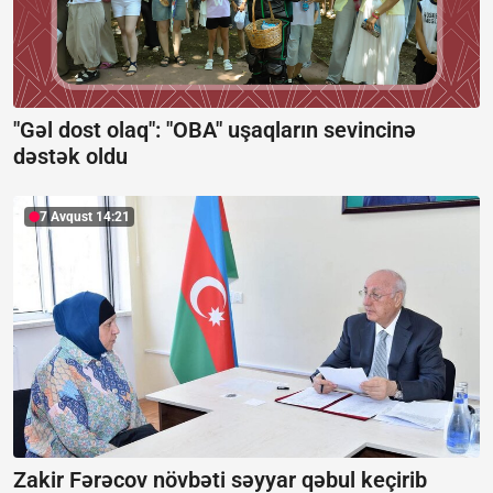
"Gəl dost olaq": "OBA" uşaqların sevincinə
dəstək oldu
7 Avqust 14:21
Zakir Fərəcov növbəti səyyar qəbul keçirib