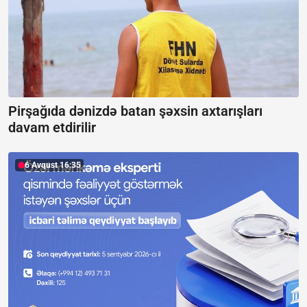
Pirşağıda dənizdə batan şəxsin axtarışları
davam etdirilir
6 Avqust 16:35