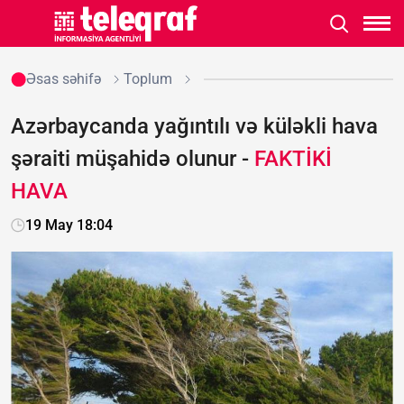
Əsas səhifə
Toplum
Azərbaycanda yağıntılı və küləkli hava
şəraiti müşahidə olunur -
FAKTİKİ
HAVA
19 May 18:04