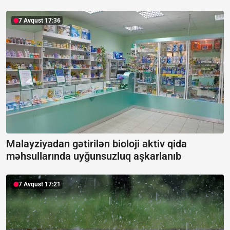
7 Avqust 17:36
Malayziyadan gətirilən bioloji aktiv qida
məhsullarında uyğunsuzluq aşkarlanıb
7 Avqust 17:21