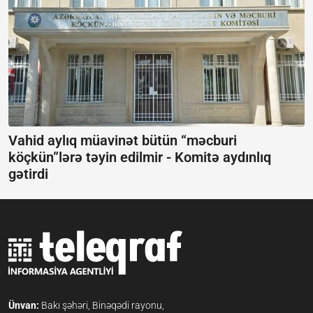
Vahid aylıq müavinət bütün “məcburi
köçkün”lərə təyin edilmir -
Komitə aydınlıq
gətirdi
Ünvan:
Bakı şəhəri, Binəqədi rayonu,