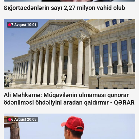
Sığortaedənlərin sayı 2,27 milyon vahid olub
7 Avqust 10:01
Ali Məhkəmə: Müqavilənin olmaması qonorar
ödənilməsi öhdəliyini aradan qaldırmır -
QƏRAR
6 Avqust 20:03