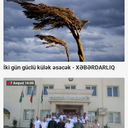
İki gün güclü külək əsəcək -
XƏBƏRDARLIQ
7 Avqust 16:00