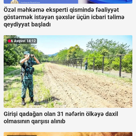
Özəl məhkəmə eksperti qismində fəaliyyət
göstərmək istəyən şəxslər üçün icbari təlimə
qeydiyyat başladı
6 Avqust 14:12
Girişi qadağan olan 31 nəfərin ölkəyə daxil
olmasının qarşısı alınıb