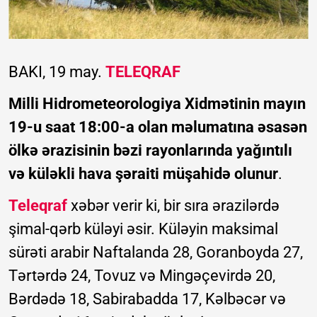
BAKI, 19 may.
TELEQRAF
Milli Hidrometeorologiya Xidmətinin mayın
19-u saat 18:00-a olan məlumatına əsasən
ölkə ərazisinin bəzi rayonlarında yağıntılı
və küləkli hava şəraiti müşahidə olunur
.
Teleqraf
xəbər verir ki, bir sıra ərazilərdə
şimal-qərb küləyi əsir. Küləyin maksimal
sürəti arabir Naftalanda 28, Goranboyda 27,
Tərtərdə 24, Tovuz və Mingəçevirdə 20,
Bərdədə 18, Sabirabadda 17, Kəlbəcər və