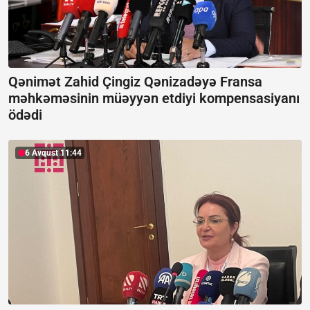
Qənimət Zahid Çingiz Qənizadəyə Fransa
məhkəməsinin müəyyən etdiyi kompensasiyanı
ödədi
6 Avqust 11:44