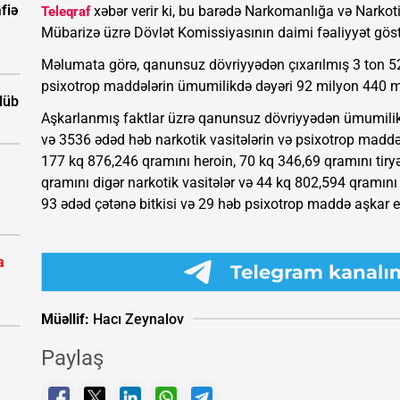
fiə
xəbər verir ki, bu barədə Narkomanlığa və Narkot
Teleqraf
Mübarizə üzrə Dövlət Komissiyasının daimi fəaliyyət göst
Məlumata görə, qanunsuz dövriyyədən çıxarılmış 3 ton 52
psixotrop maddələrin ümumilikdə dəyəri 92 milyon 440 mi
ölüb
Aşkarlanmış faktlar üzrə qanunsuz dövriyyədən ümumili
və 3536 ədəd həb narkotik vasitələrin və psixotrop madd
177 kq 876,246 qramını heroin, 70 kq 346,69 qramını tiry
qramını digər narkotik vasitələr və 44 kq 802,594 qramını
93 ədəd çətənə bitkisi və 29 həb psixotrop maddə aşkar e
a
Müəllif:
Hacı Zeynalov
Paylaş