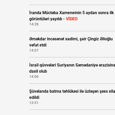
İranda Müctəba Xameneinin 5 aydan sonra ilk
görüntüləri yayıldı -
VİDEO
14:28
Əməkdar incəsənət xadimi, şair Çingiz Əlioğlu
vəfat etdi
14:07
İsrail qüvvələri Suriyanın Səmədaniyə ərazisin
daxil olub
14:06
Şüvəlanda batma təhlükəsi ilə üzləşən şəxs xil
edildi
13:51