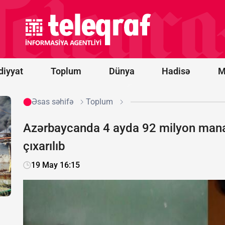
prosesi
artıq
praktiki
nəticələr
mərhələsinə
keçib -
RƏY
diyyat
Toplum
Dünya
Hadisə
M
Əsas səhifə
Toplum
Azərbaycanda 4 ayda 92 milyon manat
çıxarılıb
19 May 16:15