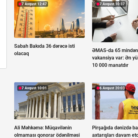
7 Avqust 12:47
7 Avqust 10:37
Sabah Bakıda 36 dərəcə isti
ƏMAS-da 65 mindən 
olacaq
vakansiya var:
Ən y
10 000 manatdır
7 Avqust 10:01
6 Avqust 20:03
Ali Məhkəmə: Müqavilənin
Pirşağıda dənizdə ba
olmaması qonorar ödənilməsi
axtarışları davam etdi