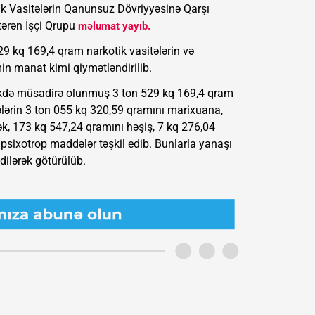
ik Vasitələrin Qanunsuz Dövriyyəsinə Qarşı
ərən İşçi Qrupu
məlumat yayıb.
9 kq 169,4 qram narkotik vasitələrin və
n manat kimi qiymətləndirilib.
kdə müsadirə olunmuş 3 ton 529 kq 169,4 qram
ələrin 3 ton 055 kq 320,59 qramını marixuana,
ək, 173 kq 547,24 qramını həşiş, 7 kq 276,04
 psixotrop maddələr təşkil edib. Bunlarla yanaşı
dilərək götürülüb.