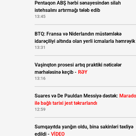
Pentaqon ABŞ hərbi sənayesindən silah
istehsalını artırmağı tələb edib
13:45
BTQ: Fransa və Niderlandın müstəmləkə
idarəçiliyi altında olan yerli icmalarla həmrəyik
13:31
Vaşinqton prosesi artıq praktiki nəticələr
mərhələsinə keçib -
RƏY
13:16
Suares və De Pauldan Messiyə dəstək:
Marad
ilə bağlı tarixi jest təkrarlandı
12:59
Sumqayıtda yanğın oldu, bina sakinləri təxliyə
edildi -
VİDEO