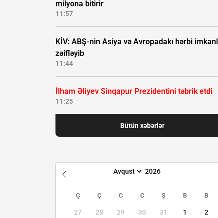
milyona bitirir
11:57
KİV: ABŞ-nin Asiya və Avropadakı hərbi imkanl
zəifləyib
11:44
İlham Əliyev Sinqapur Prezidentini təbrik etdi
11:25
Bütün xəbərlər
Ç
Ç
C
C
Ş
B
B
27
28
29
30
31
1
2