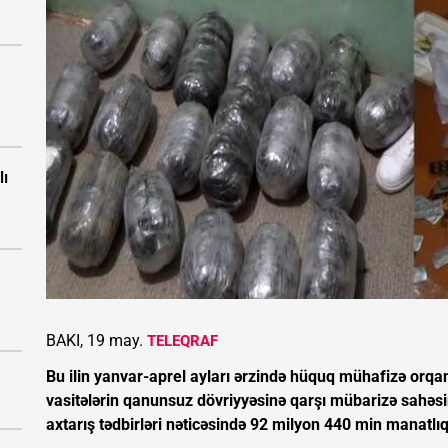
lı
BAKI, 19 may.
TELEQRAF
Bu ilin yanvar-aprel ayları ərzində hüquq mühafizə orqa
vasitələrin qanunsuz dövriyyəsinə qarşı mübarizə sahəs
axtarış tədbirləri nəticəsində 92 milyon 440 min manatlıq