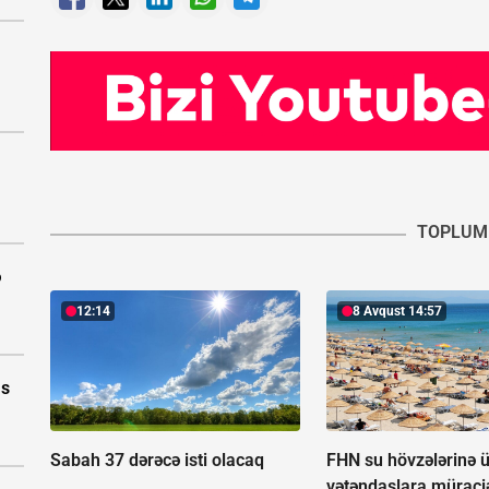
TOPLUM
ə
12:14
8 Avqust 14:57
as
Sabah 37 dərəcə isti olacaq
FHN su hövzələrinə ü
vətəndaşlara müraciə