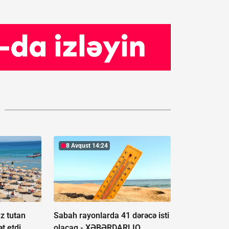
8 Avqust 14:24
z tutan
Sabah rayonlarda 41 dərəcə isti
t etdi
olacaq -
XƏBƏRDARLIQ