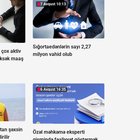
7 Avqust 10:13
Sığortaedənlərin sayı 2,27
çox aktiv
milyon vahid olub
üksək maaş
6 Avqust 16:35
tan şəxsin
Özəl məhkəmə eksperti
rilir
qismində fəaliyyət göstərmək