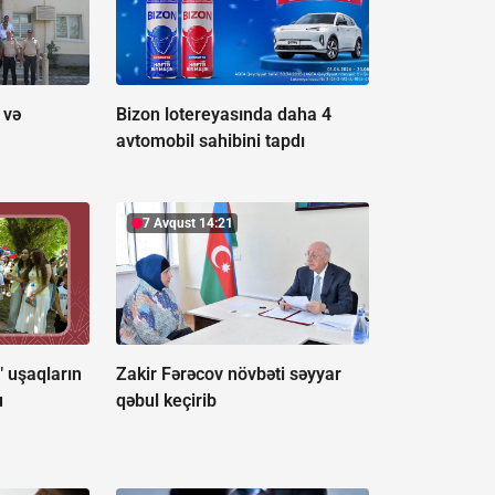
 və
Bizon lotereyasında daha 4
avtomobil sahibini tapdı
7 Avqust 14:21
" uşaqların
Zakir Fərəcov növbəti səyyar
u
qəbul keçirib