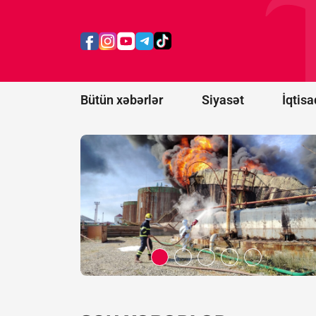
Bakının
Xətai
rayonunda
yanğın
başlayıb -
FOTO/VİDEO
Bütün xəbərlər
Siyasət
İqtisa