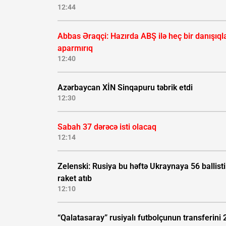
12:44
Abbas Əraqçi: Hazırda ABŞ ilə heç bir danışıql
aparmırıq
12:40
Azərbaycan XİN Sinqapuru təbrik etdi
12:30
Sabah 37 dərəcə isti olacaq
12:14
Zelenski: Rusiya bu həftə Ukraynaya 56 ballisti
raket atıb
12:10
“Qalatasaray” rusiyalı futbolçunun transferini 