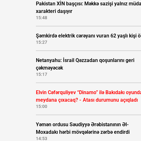
Pakistan XİN başçısı: Məkkə sazişi yalnız müda
xarakteri daşıyır
15:48
Şəmkirdə elektrik cərəyanı vuran 62 yaşlı kişi 
15:27
Netanyahu: İsrail Qəzzadan qoşunlarını geri
çəkməyəcək
15:17
Elvin Cəfərquliyev “Dinamo” ilə Bakıdakı oyund
meydana çıxacaq? -
Atası durumunu açıqladı
15:00
Yəmən ordusu Səudiyyə Ərəbistanının Əl-
Moxadakı hərbi mövqələrinə zərbə endirdi
14:53