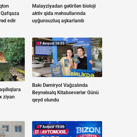
qton
Malayziyadan gətirilən bioloji
i Qafqaza
aktiv qida məhsullarında
vəd edir
uyğunsuzluq aşkarlanıb
7 Avqust 16:55
Bakı Dəmiryol Vağzalında
şıllıqlara
Beynəlxalq Kitabsevərlər Günü
x ziyan
qeyd olundu
7 Avqust 15:00