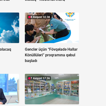
8 Avqust 10:38
 olacaq
Gənclər üçün “Fövqəladə Hallar
Könüllüləri” proqramına qəbul
başladı
7 Avqust 17:36