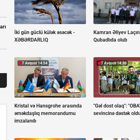
arı
İki gün güclü külək əsəcək -
Kamran Əliyev Laçın
XƏBƏRDARLIQ
Qubadlıda olub
7 Avqust 14:54
7 Avqust 14:30
Kristal və Hansgrohe arasında
"Gəl dost olaq": "OBA
əməkdaşlıq memorandumu
sevincinə dəstək old
imzalanıb