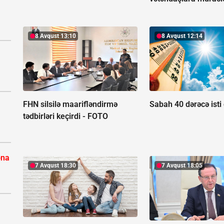
8 Avqust 13:10
8 Avqust 12:14
FHN silsilə maarifləndirmə
Sabah 40 dərəcə isti
tədbirləri keçirdi -
FOTO
ona
7 Avqust 18:30
7 Avqust 18:05