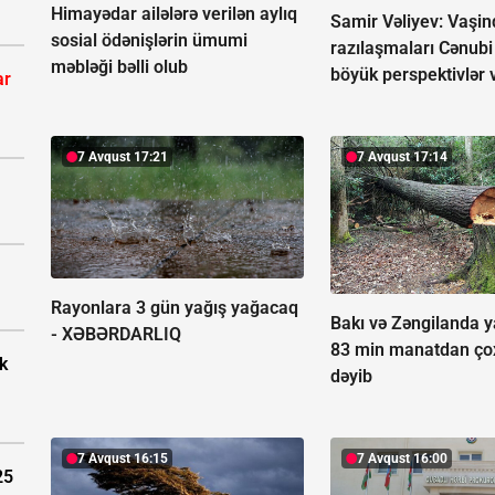
Himayədar ailələrə verilən aylıq
Samir Vəliyev: Vaşin
sosial ödənişlərin ümumi
razılaşmaları Cənub
məbləği bəlli olub
böyük perspektivlər 
ar
7 Avqust 17:21
7 Avqust 17:14
Rayonlara 3 gün yağış yağacaq
Bakı və Zəngilanda ya
-
XƏBƏRDARLIQ
83 min manatdan ço
k
dəyib
7 Avqust 16:15
7 Avqust 16:00
25