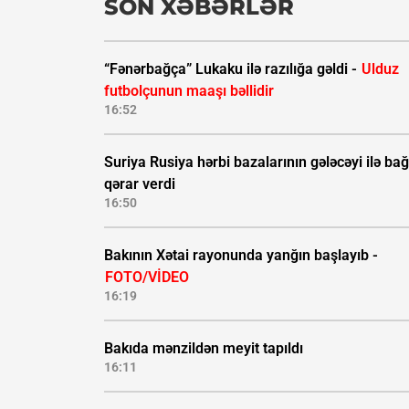
SON XƏBƏRLƏR
“Fənərbağça” Lukaku ilə razılığa gəldi -
Ulduz
futbolçunun maaşı bəllidir
16:52
Suriya Rusiya hərbi bazalarının gələcəyi ilə bağ
qərar verdi
16:50
Bakının Xətai rayonunda yanğın başlayıb -
FOTO/VİDEO
16:19
Bakıda mənzildən meyit tapıldı
16:11