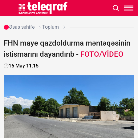
Əsas səhifə
Toplum
FHN maye qazdoldurma məntəqəsinin
istismarını dayandırıb -
FOTO/VİDEO
16 May 11:15