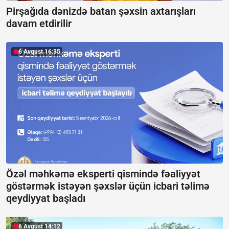
Pirşağıda dənizdə batan şəxsin axtarışları
davam etdirilir
6 Avqust 16:35
Özəl məhkəmə eksperti qismində fəaliyyət
göstərmək istəyən şəxslər üçün icbari təlimə
qeydiyyat başladı
6 Avqust 14:12