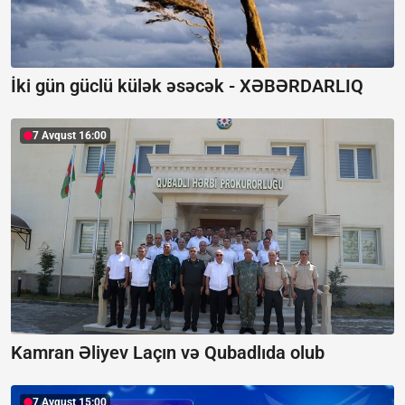
İki gün güclü külək əsəcək -
XƏBƏRDARLIQ
7 Avqust 16:00
Kamran Əliyev Laçın və Qubadlıda olub
7 Avqust 15:00