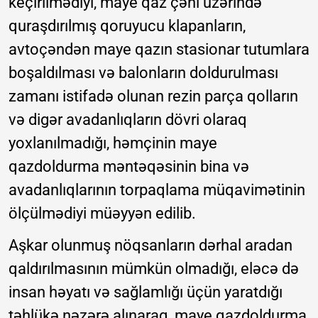
keçirilmədiyi, maye qaz çəni üzərində
quraşdırılmış qoruyucu klapanların,
avtoçəndən maye qazın stasionar tutumlara
boşaldılması və balonların doldurulması
zamanı istifadə olunan rezin parça qolların
və digər avadanlıqların dövri olaraq
yoxlanılmadığı, həmçinin maye
qazdoldurma məntəqəsinin bina və
avadanlıqlarının torpaqlama müqavimətinin
ölçülmədiyi müəyyən edilib.
Aşkar olunmuş nöqsanların dərhal aradan
qaldırılmasının mümkün olmadığı, eləcə də
insan həyatı və sağlamlığı üçün yaratdığı
təhlükə nəzərə alınaraq, maye qazdoldurma