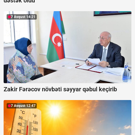
dəstək oldu
7 Avqust 14:21
Zakir Fərəcov növbəti səyyar qəbul keçirib
7 Avqust 12:47