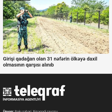
Girişi qadağan olan 31 nəfərin ölkəyə daxil
olmasının qarşısı alınıb
Ünvan:
Bakı şəhəri, Binəqədi rayonu,