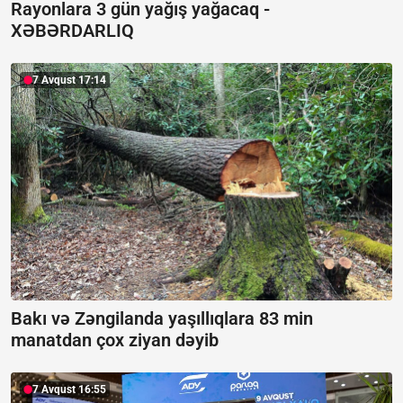
Rayonlara 3 gün yağış yağacaq -
XƏBƏRDARLIQ
7 Avqust 17:14
Bakı və Zəngilanda yaşıllıqlara 83 min
manatdan çox ziyan dəyib
7 Avqust 16:55