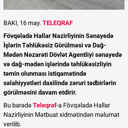
BAKI, 16 may.
TELEQRAF
Fövqəladə Hallar Nazirliyinin Sənayedə
İşlərin Təhlükəsiz Görülməsi və Dağ-
Mədən Nəzarəti Dövlət Agentliyi sənayedə
və dağ-mədən işlərində təhlükəsizliyin
təmin olunması istiqamətində
səlahiyyətləri daxilində zəruri tədbirlərin
görülməsini davam etdirir.
Bu barədə
Teleqraf
-a Fövqəladə Hallar
Nazirliyinin Mətbuat xidmətindən məlumat
verilib.