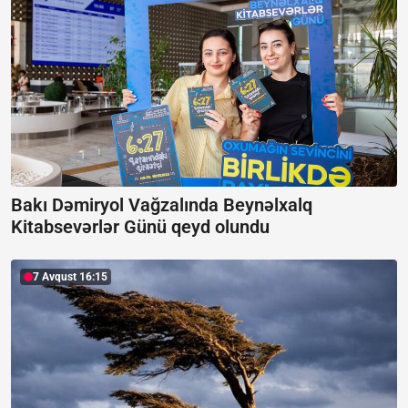
Bakı Dəmiryol Vağzalında Beynəlxalq
Kitabsevərlər Günü qeyd olundu
7 Avqust 16:15