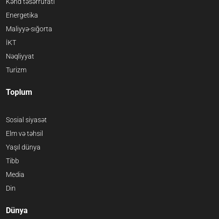
Kənd təsərrüfatı
Energetika
Maliyyə-sığorta
İKT
Nəqliyyat
Turizm
Toplum
Sosial siyasət
Elm və təhsil
Yaşıl dünya
Tibb
Media
Din
Dünya