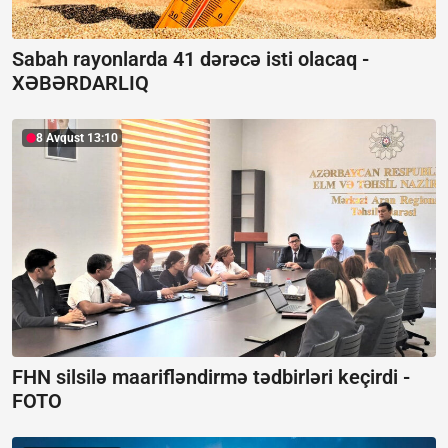
Sabah rayonlarda 41 dərəcə isti olacaq -
XƏBƏRDARLIQ
8 Avqust 13:10
FHN silsilə maarifləndirmə tədbirləri keçirdi -
FOTO