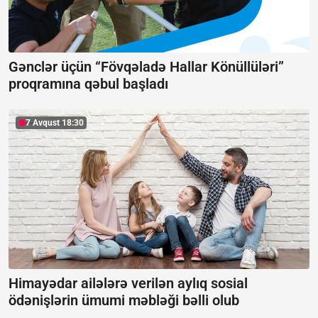
Gənclər üçün “Fövqəladə Hallar Könüllüləri”
proqramına qəbul başladı
7 Avqust 18:30
Himayədar ailələrə verilən aylıq sosial
ödənişlərin ümumi məbləği bəlli olub