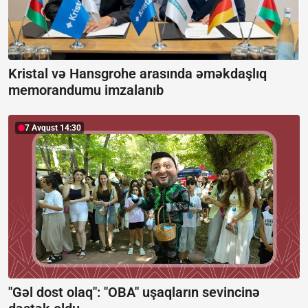
Kristal və Hansgrohe arasında əməkdaşlıq
memorandumu imzalanıb
7 Avqust 14:30
"Gəl dost olaq": "OBA" uşaqların sevincinə