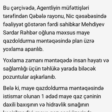
Bu çərçivədə, Agentliyin müfəttişləri
tərəfindən Qəbələ rayonu, Nic qəsəbəsində
fəaliyyət göstərən fərdi sahibkar Mehdiyev
Sərdar Rəhbər oğluna məxsus maye
qazdoldurma məntəqəsində plan üzrə
yoxlama aparılıb.
Yoxlama zamanı məntəqədə insan həyatı və
sağlamlığı üçün təhlükə yarada biləcək
pozuntular aşkarlanıb.
Belə ki, maye qazdoldurma məntəqəsində
istismar olunan 1 ədəd maye qaz çəninin
daxili baxışının və hidravlik sınağının