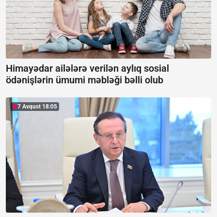
Himayədar ailələrə verilən aylıq sosial
ödənişlərin ümumi məbləği bəlli olub
7 Avqust 18:05