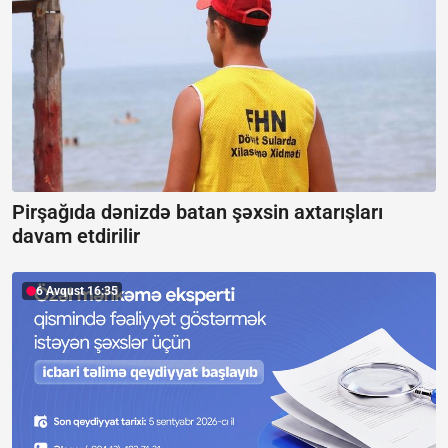
Pirşağıda dənizdə batan şəxsin axtarışları
davam etdirilir
6 Avqust 16:35