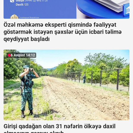
Özəl məhkəmə eksperti qismində fəaliyyət
göstərmək istəyən şəxslər üçün icbari təlimə
qeydiyyat başladı
6 Avqust 14:12
Girişi qadağan olan 31 nəfərin ölkəyə daxil