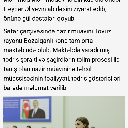
Heydər Əliyevin abidəsini ziyarət edib,
önünə gül dəstələri qoyub.
Səfər çərçivəsində nazir müavini Tovuz
rayonu Bozalqanlı kənd tam orta
məktəbində olub. Məktəbdə yaradılmış
tədris şəraiti və şagirdlərin təlim prosesi ilə
tanış olan nazir müavininə təhsil
müəssisəsinin fəaliyyəti, tədris göstəriciləri
barədə məlumat verilib.