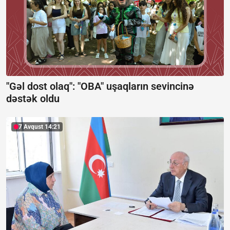
"Gəl dost olaq": "OBA" uşaqların sevincinə
dəstək oldu
7 Avqust 14:21