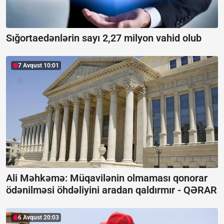
Sığortaedənlərin sayı 2,27 milyon vahid olub
7 Avqust 10:01
Ali Məhkəmə: Müqavilənin olmaması qonorar
ödənilməsi öhdəliyini aradan qaldırmır -
QƏRAR
6 Avqust 20:03