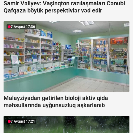
Samir Vəliyev: Vaşinqton razılaşmaları Cənubi
Qafqaza böyük perspektivlər vəd edir
7 Avqust 17:36
Malayziyadan gətirilən bioloji aktiv qida
məhsullarında uyğunsuzluq aşkarlanıb
7 Avqust 17:21