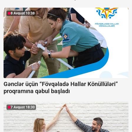
8 Avqust 10:38
Gənclər üçün “Fövqəladə Hallar Könüllüləri”
proqramına qəbul başladı
7 Avqust 18:30