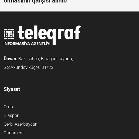
olmasının qarşısı alınıb
Ünvan:
Bakı şəhəri, Binəqədi rayonu,
S.S.Axundov küçəsi 31/23
Siyasət
Ordu
Diaspor
Qərbi Azərbaycan
Parlament