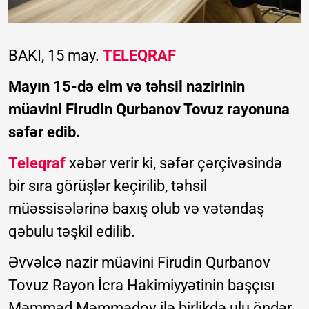
BAKI, 15 may.
TELEQRAF
Mayın 15-də elm və təhsil nazirinin
müavini Firudin Qurbanov Tovuz rayonuna
səfər edib.
Teleqraf
xəbər verir ki, səfər çərçivəsində
bir sıra görüşlər keçirilib, təhsil
müəssisələrinə baxış olub və vətəndaş
qəbulu təşkil edilib.
Əvvəlcə nazir müavini Firudin Qurbanov
Tovuz Rayon İcra Hakimiyyətinin başçısı
Məmməd Məmmədov ilə birlikdə ulu öndər