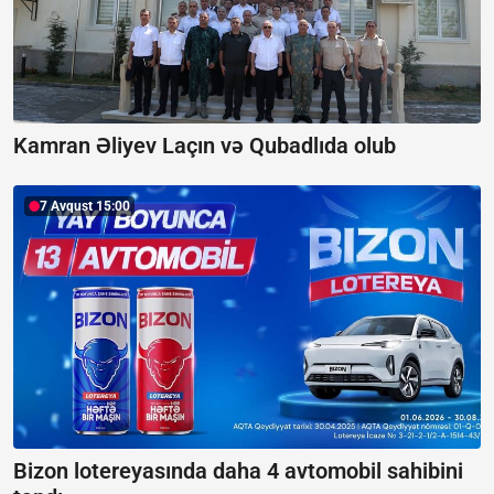
Kamran Əliyev Laçın və Qubadlıda olub
7 Avqust 15:00
Bizon lotereyasında daha 4 avtomobil sahibini