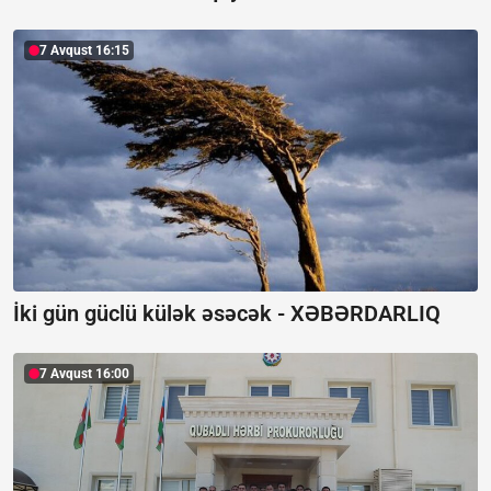
7 Avqust 16:15
İki gün güclü külək əsəcək -
XƏBƏRDARLIQ
7 Avqust 16:00