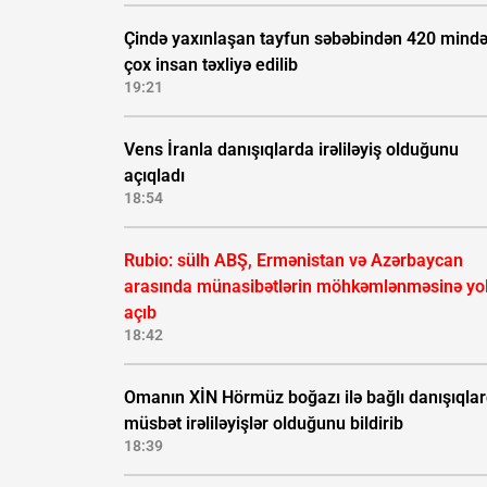
Çində yaxınlaşan tayfun səbəbindən 420 mind
çox insan təxliyə edilib
19:21
Vens İranla danışıqlarda irəliləyiş olduğunu
açıqladı
18:54
Rubio: sülh ABŞ, Ermənistan və Azərbaycan
arasında münasibətlərin möhkəmlənməsinə yo
açıb
18:42
Omanın XİN Hörmüz boğazı ilə bağlı danışıqla
müsbət irəliləyişlər olduğunu bildirib
18:39