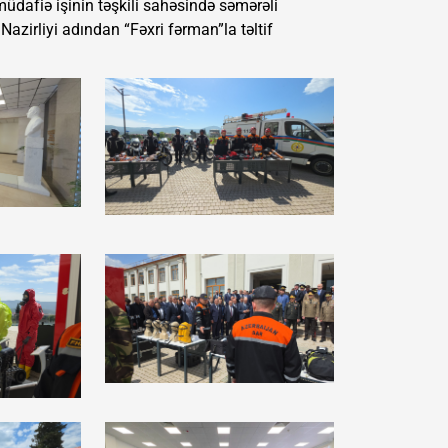
üdafiə işinin təşkili sahəsində səmərəli
azirliyi adından “Fəxri fərman”la təltif