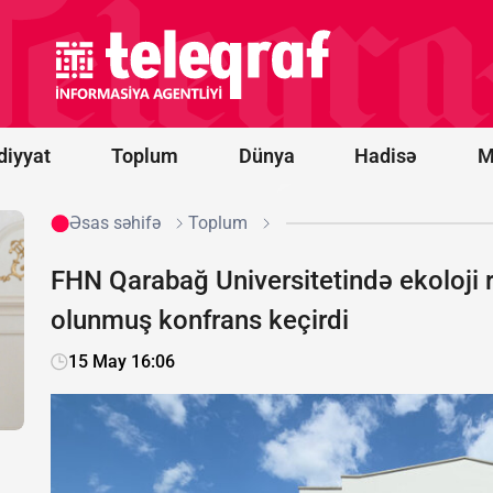
Tramp: TRIPP
layihəsi üzrə
işlərin tezliklə
başlanacağına
ümidvaram
diyyat
Toplum
Dünya
Hadisə
M
Əsas səhifə
Toplum
FHN Qarabağ Universitetində ekoloji r
olunmuş konfrans keçirdi
15 May 16:06