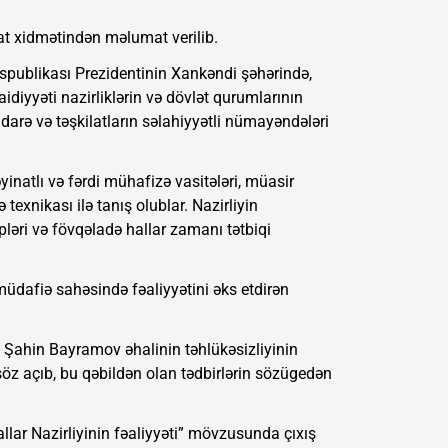
at xidmətindən məlumat verilib.
spublikası Prezidentinin Xankəndi şəhərində,
diyyəti nazirliklərin və dövlət qurumlarının
darə və təşkilatların səlahiyyətli nümayəndələri
inatlı və fərdi mühafizə vasitələri, müasir
exnikası ilə tanış olublar. Nazirliyin
pləri və fövqəladə hallar zamanı tətbiqi
üdafiə sahəsində fəaliyyətini əks etdirən
u Şahin Bayramov əhalinin təhlükəsizliyinin
öz açıb, bu qəbildən olan tədbirlərin sözügedən
llar Nazirliyinin fəaliyyəti” mövzusunda çıxış