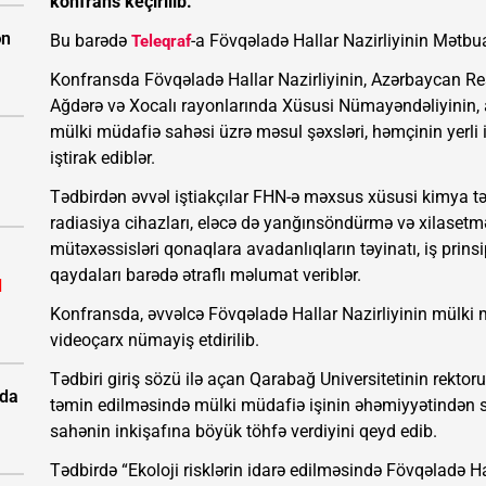
konfrans keçirilib.
ən
Bu barədə
-a Fövqəladə Hallar Nazirliyinin Mətbu
Teleqraf
Konfransda Fövqəladə Hallar Nazirliyinin, Azərbaycan Re
Ağdərə və Xocalı rayonlarında Xüsusi Nümayəndəliyinin, ai
mülki müdafiə sahəsi üzrə məsul şəxsləri, həmçinin yerli i
iştirak ediblər.
Tədbirdən əvvəl iştiakçılar FHN-ə məxsus xüsusi kimya təy
radiasiya cihazları, eləcə də yanğınsöndürmə və xilasetmə t
mütəxəssisləri qonaqlara avadanlıqların təyinatı, iş prinsi
qaydaları barədə ətraflı məlumat veriblər.
l
Konfransda, əvvəlcə Fövqəladə Hallar Nazirliyinin mülki m
videoçarx nümayiş etdirilib.
Tədbiri giriş sözü ilə açan Qarabağ Universitetinin rektor
rda
təmin edilməsində mülki müdafiə işinin əhəmiyyətindən s
sahənin inkişafına böyük töhfə verdiyini qeyd edib.
Tədbirdə “Ekoloji risklərin idarə edilməsində Fövqəladə Ha