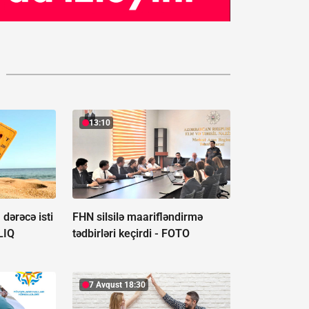
13:10
dərəcə isti
FHN silsilə maarifləndirmə
LIQ
tədbirləri keçirdi -
FOTO
7 Avqust 18:30