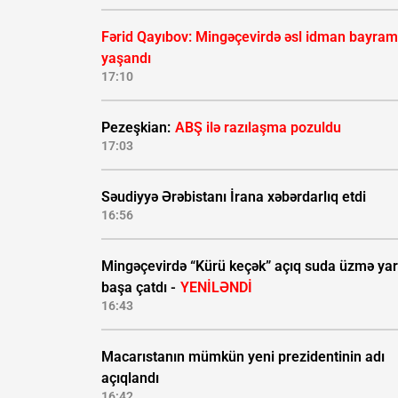
Fərid Qayıbov: Mingəçevirdə əsl idman bayram
yaşandı
17:10
Pezeşkian:
ABŞ ilə razılaşma pozuldu
17:03
Səudiyyə Ərəbistanı İrana xəbərdarlıq etdi
16:56
Mingəçevirdə “Kürü keçək” açıq suda üzmə yar
başa çatdı -
YENİLƏNDİ
16:43
Macarıstanın mümkün yeni prezidentinin adı
açıqlandı
16:42