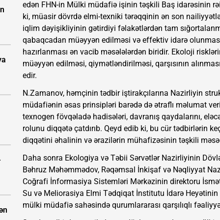
edən FHN-in Mülki müdafiə işinin təşkili Baş idarəsinin 
ün
ki, müasir dövrdə elmi-texniki tərəqqinin ən son nailiyyətl
iqlim dəyişikliyinin gətirdiyi fəlakətlərdən tam sığortalan
qabaqcadan müəyyən edilməsi və effektiv idarə olunması
hazırlanması ən vacib məsələlərdən biridir. Ekoloji risklər
ya
müəyyən edilməsi, qiymətləndirilməsi, qarşısının alınmas
edir.
N.Zamanov, həmçinin tədbir iştirakçılarına Nazirliyin struk
müdafiənin əsas prinsipləri barədə də ətraflı məlumat verib
texnogen fövqəladə hadisələri, davranış qaydalarını, elə
rolunu diqqətə çatdırıb. Qeyd edib ki, bu cür tədbirlərin 
diqqətini əhalinin və ərazilərin mühafizəsinin təşkili məsə
Daha sonra Ekologiya və Təbii Sərvətlər Nazirliyinin Dövl
-
Bəhruz Məhəmmədov, Rəqəmsal İnkişaf və Nəqliyyat Nazir
Coğrafi İnformasiya Sistemləri Mərkəzinin direktoru İsmət
Su və Meliorasiya Elmi Tədqiqat İnstitutu İdarə Heyətinin
mülki müdafiə sahəsində qurumlararası qarşılıqlı fəaliyyə
dən