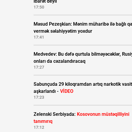
ibarət deyil
17:50
Məsud Pezeşkian: Mənim müharibə ilə bağlı qə
vermək səlahiyyətim yoxdur
17:41
Medvedev: Bu dəfə qurtula bilməyəcəklər, Rusi
onları da cəzalandıracaq
17:27
Sabunçuda 29 kiloqramdan artıq narkotik vasi
aşkarlandı -
VİDEO
17:23
Zelenski Serbiyada:
Kosovonun müstəqilliyini
tanımırıq
17:12