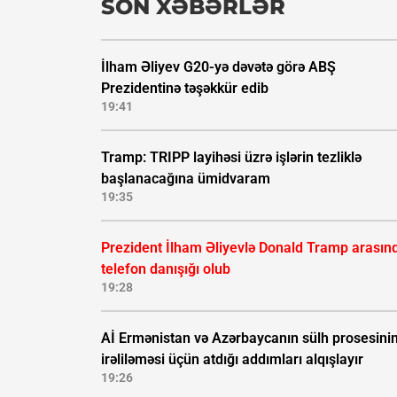
SON XƏBƏRLƏR
İlham Əliyev G20-yə dəvətə görə ABŞ
Prezidentinə təşəkkür edib
19:41
Tramp: TRIPP layihəsi üzrə işlərin tezliklə
başlanacağına ümidvaram
19:35
Prezident İlham Əliyevlə Donald Tramp arasın
telefon danışığı olub
19:28
Aİ Ermənistan və Azərbaycanın sülh prosesini
irəliləməsi üçün atdığı addımları alqışlayır
19:26