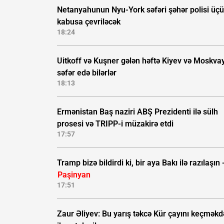
Netanyahunun Nyu-York səfəri şəhər polisi üç
kabusa çevriləcək
18:24
Uitkoff və Kuşner gələn həftə Kiyev və Moskva
səfər edə bilərlər
18:13
Ermənistan Baş naziri ABŞ Prezidenti ilə sülh
prosesi və TRIPP-i müzakirə etdi
17:57
Tramp bizə bildirdi ki, bir aya Bakı ilə razılaşın 
Paşinyan
17:51
Zaur Əliyev: Bu yarış təkcə Kür çayını keçmək