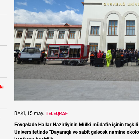
da
BAKI, 15 may.
TELEQRAF
n
Fövqəladə Hallar Nazirliyinin Mülki müdafiə işinin təşkili 
Universitetində “Dayanıqlı və sabit gələcək naminə ekolo