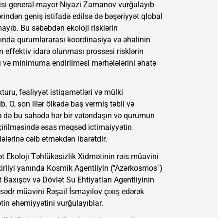
rəisi general-mayor Niyazi Zamanov vurğulayıb
ərindən geniş istifadə edilsə də bəşəriyyət qlobal
mayıb. Bu səbəbdən ekoloji risklərin
nda qurumlararası koordinasiya və əhalinin
in effektiv idarə olunması prossesi risklərin
ı və minimuma endirilməsi mərhələlərini əhatə
turu, fəaliyyət istiqamətləri və mülki
. O, son illər ölkədə baş vermiş təbii və
cə də bu sahədə hər bir vətəndaşın və qurumun
keçirilməsində əsas məqsəd ictimaiyyətin
lələrinə cəlb etməkdən ibarətdir.
ət Ekoloji Təhlükəsizlik Xidmətinin rəis müavini
liyi yanında Kosmik Agentliyin ("Azərkosmos")
 Baxışov və Dövlət Su Ehtiyatları Agentliyinin
 sədr müavini Rəşail İsmayılov çıxış edərək
tin əhəmiyyətini vurğulayıblar.