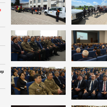
ı
ışı