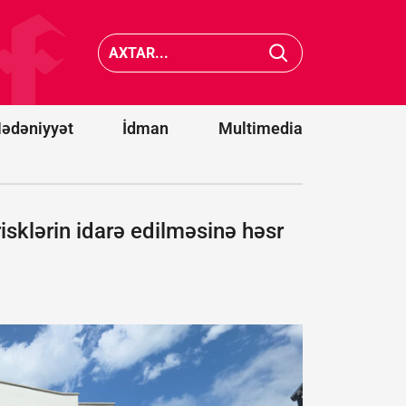
sülh
prosesinin
Vens İra
irəliləməsi
danışıql
üçün atdığı
irəliləyiş
addımları
olduğun
alqışlayır
açıqladı
ədəniyyət
İdman
Multimedia
isklərin idarə edilməsinə həsr