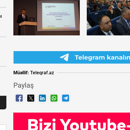
ı
Müəllif:
Teleqraf.az
Paylaş