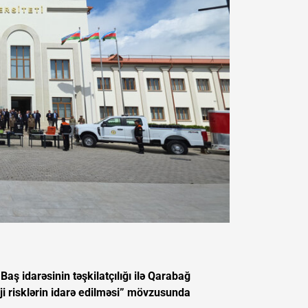
Baş idarəsinin təşkilatçılığı ilə Qarabağ
ji risklərin idarə edilməsi” mövzusunda