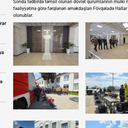
Sonda tədbirdə təmsil olunan dövlət qurumlarının mülki m
fəaliyyətinə görə fərqlənən əməkdaşları Fövqəladə Hallar N
olunublar.
rar
ya
tə