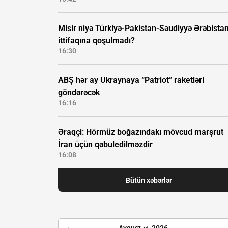
Misir niyə Türkiyə-Pakistan-Səudiyyə Ərəbistan
ittifaqına qoşulmadı?
16:30
ABŞ hər ay Ukraynaya “Patriot” raketləri
göndərəcək
16:16
Əraqçi: Hörmüz boğazındakı mövcud marşrut
İran üçün qəbuledilməzdir
16:08
Bütün xəbərlər