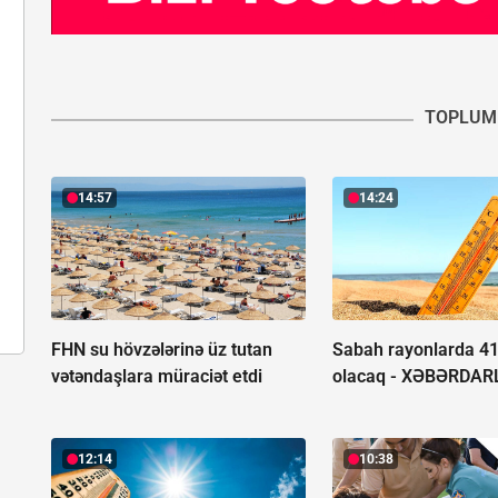
TOPLUM
14:57
14:24
FHN su hövzələrinə üz tutan
Sabah rayonlarda 41 
vətəndaşlara müraciət etdi
olacaq -
XƏBƏRDAR
12:14
10:38