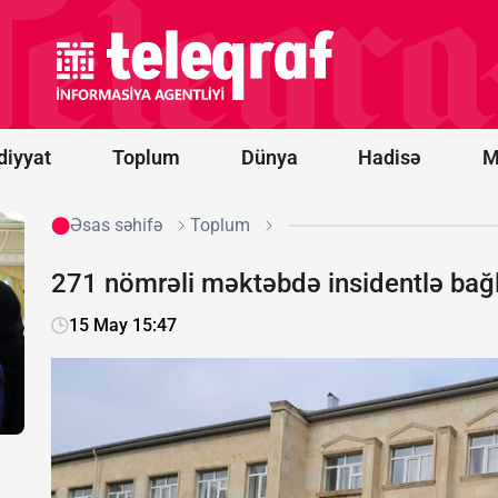
hədə: Sizi
Türkiyə və
Pakistan
da xilas
edə
bilməyəcək
diyyat
Toplum
Dünya
Hadisə
M
Əsas səhifə
Toplum
271 nömrəli məktəbdə insidentlə bağl
15 May 15:47