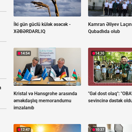
İki gün güclü külək əsəcək -
Kamran Əliyev Laçın
XƏBƏRDARLIQ
Qubadlıda olub
14:54
14:30
n
Kristal və Hansgrohe arasında
"Gəl dost olaq": "OBA
əməkdaşlıq memorandumu
sevincinə dəstək old
imzalanıb
12:47
10:37