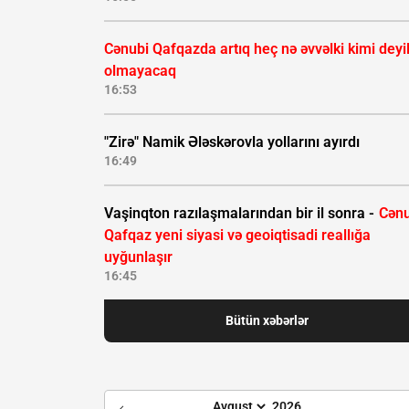
Cənubi Qafqazda artıq heç nə əvvəlki kimi deyil
olmayacaq
16:53
"Zirə" Namik Ələskərovla yollarını ayırdı
16:49
Vaşinqton razılaşmalarından bir il sonra -
Cənu
Qafqaz yeni siyasi və geoiqtisadi reallığa
uyğunlaşır
16:45
Bütün xəbərlər