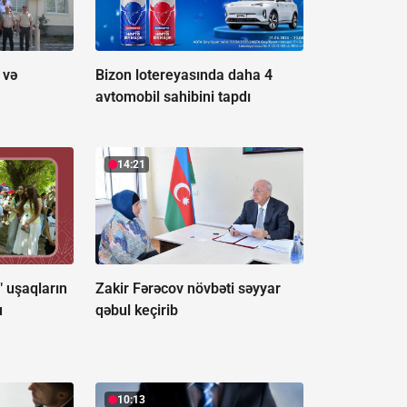
 və
Bizon lotereyasında daha 4
avtomobil sahibini tapdı
14:21
" uşaqların
Zakir Fərəcov növbəti səyyar
u
qəbul keçirib
10:13