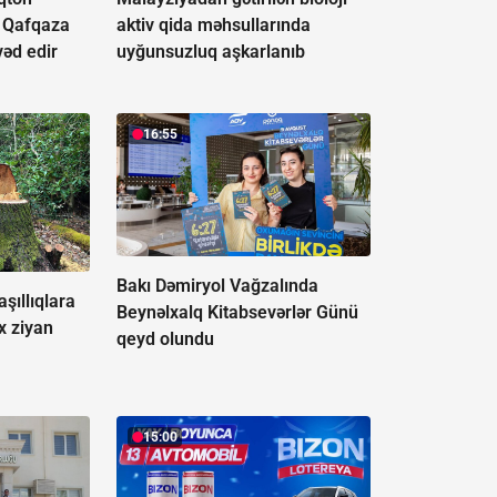
i Qafqaza
aktiv qida məhsullarında
vəd edir
uyğunsuzluq aşkarlanıb
16:55
Bakı Dəmiryol Vağzalında
şıllıqlara
Beynəlxalq Kitabsevərlər Günü
x ziyan
qeyd olundu
15:00