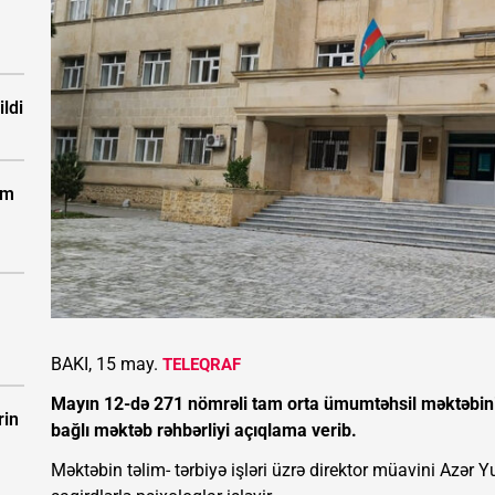
ldi
km
BAKI, 15 may.
TELEQRAF
Mayın 12-də 271 nömrəli tam orta ümumtəhsil məktəbinin
rin
bağlı məktəb rəhbərliyi açıqlama verib.
Məktəbin təlim- tərbiyə işləri üzrə direktor müavini Azər 