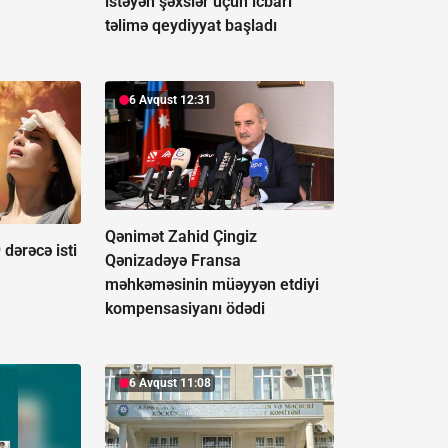
istəyən şəxslər üçün icbari
təlimə qeydiyyat başladı
6 Avqust 12:31
Qənimət Zahid Çingiz
dərəcə isti
Qənizadəyə Fransa
məhkəməsinin müəyyən etdiyi
kompensasiyanı ödədi
6 Avqust 11:08