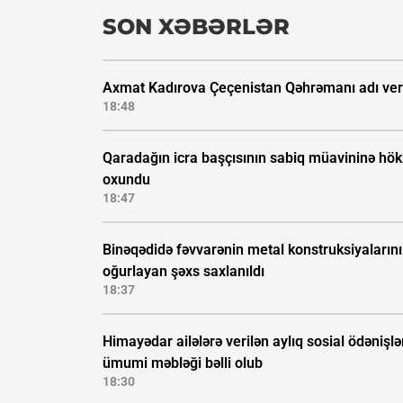
SON XƏBƏRLƏR
Axmat Kadırova Çeçenistan Qəhrəmanı adı veri
18:48
Qaradağın icra başçısının sabiq müavininə hö
oxundu
18:47
Binəqədidə fəvvarənin metal konstruksiyalarını
oğurlayan şəxs saxlanıldı
18:37
Himayədar ailələrə verilən aylıq sosial ödənişlə
ümumi məbləği bəlli olub
18:30