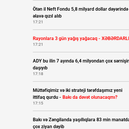
Ötən il Neft Fondu 5,8 milyard dollar dəyərində
əlavə qızıl alıb
17:21
Rayonlara 3 gün yağış yağacaq -
XƏBƏRDARL
17:21
ADY bu ilin 7 ayında 6,4 milyondan çox sərnişi
daşıyıb
17:18
Müttəfiqimiz və iki strateji tərəfdaşımız yeni
ittifaq qurdu -
Bakı da dəvət olunacaqmı?
17:15
Bakı və Zəngilanda yaşıllıqlara 83 min manatd
çox ziyan dəyib