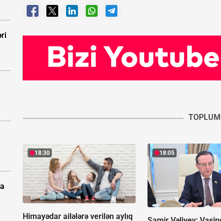
ri
TOPLUM
18:30
18:05
pa
Himayədar ailələrə verilən aylıq
Samir Vəliyev: Vaşin