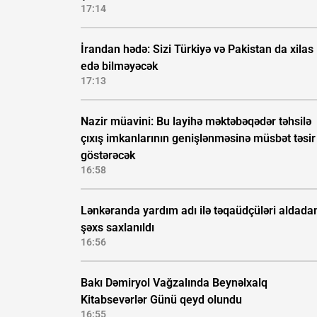
17:14
İrandan hədə: Sizi Türkiyə və Pakistan da xilas
edə bilməyəcək
17:13
Nazir müavini: Bu layihə məktəbəqədər təhsilə
çıxış imkanlarının genişlənməsinə müsbət təsir
göstərəcək
16:58
Lənkəranda yardım adı ilə təqaüdçüləri aldada
şəxs saxlanıldı
16:56
Bakı Dəmiryol Vağzalında Beynəlxalq
Kitabsevərlər Günü qeyd olundu
16:55