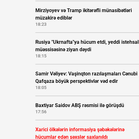
Mirziyoyev və Tramp ikitərəfli münasibətləri
müzakirə ediblər
18:23
Rusiya "Ukrnafta"ya hücum etdi, yeddi istehsal
müəssisəsinə ziyan dəydi
18:15
Samir Vəliyev: Vaşinqton razılaşmaları Cənubi
Qafqaza böyük perspektivlər vəd edir
18:05
Baxtiyar Saidov ABŞ rəsmisi ilə görüşdü
17:56
Xarici ölkələrin informasiya şəbəkələrinə
hücumlar edən şəxslər saxlanıldı