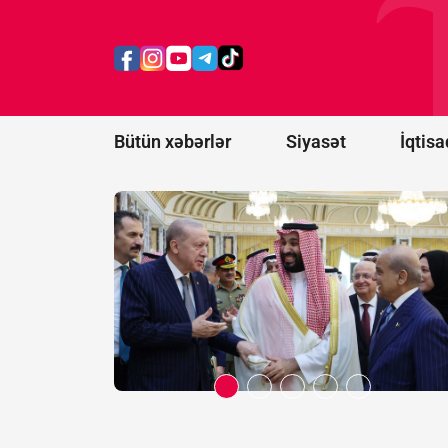
və iki strateji
tərəfdaşımız
yeni ittifaq
qurdu -
Bakı
da dəvət
olunacaqmı?
Bütün xəbərlər
Siyasət
İqtisa