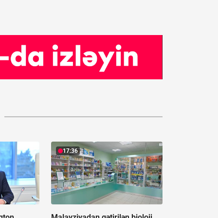
17:36
qton
Malayziyadan gətirilən bioloji