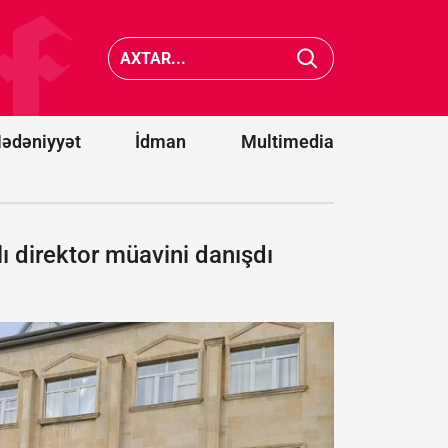
təqsirləndirilən
üzə çıxdı
hərbi vəzifəli
“Məqsəd
şəxslərin
Gürcüst
cinayət işi
tamamil
məhkəməyə
məhv
göndərildi
etməkdir
ədəniyyət
İdman
Multimedia
ı direktor müavini danışdı