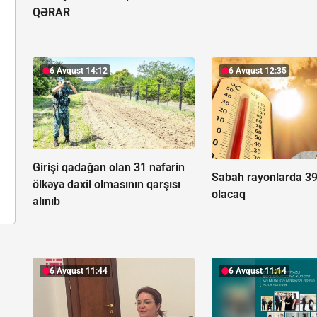
QƏRAR
6 Avqust 14:12
6 Avqust 12:35
Girişi qadağan olan 31 nəfərin
Sabah rayonlarda 39 
ölkəyə daxil olmasının qarşısı
olacaq
alınıb
6 Avqust 11:44
6 Avqust 11:14