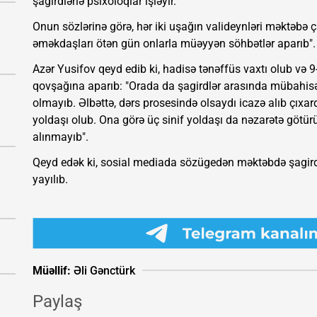
şagirdlərlə psixoloqlar işləyir.
Onun sözlərinə görə, hər iki uşağın valideynləri məktəbə 
əməkdaşları ötən gün onlarla müəyyən söhbətlər aparıb".
Azər Yusifov qeyd edib ki, hadisə tənəffüs vaxtı olub və 9-
qovşağına aparıb: "Orada da şagirdlər arasında mübahis
olmayıb. Əlbəttə, dərs prosesində olsaydı icazə alıb çıxard
yoldaşı olub. Ona görə üç sinif yoldaşı da nəzarətə götü
alınmayıb".
Qeyd edək ki, sosial mediada sözügedən məktəbdə şagirdi
yayılıb.
Müəllif:
Əli Gənctürk
Paylaş