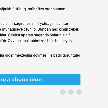
çağırılıb: "Hüquq- mühafizə orqanlarının
cu sinif şagirdi öz sinif yoldaşını sanitar
ə münaqişəyə çevrilib. Bundan heç kimin xəbəri
ılar. Çəkilişi aparan şagirddə onların sinif
rülüb. Əvvəllər məktəbimizdə belə hal qeydə
n digər məktəblini döyməsi ilə bağlı görüntülər