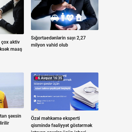
Sığortaedənlərin sayı 2,27
çox aktiv
milyon vahid olub
üksək maaş
6 Avqust 16:35
tan şəxsin
Özəl məhkəmə eksperti
rilir
qismində fəaliyyət göstərmək