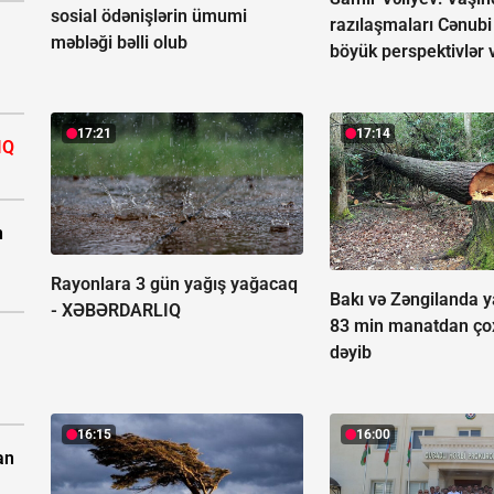
sosial ödənişlərin ümumi
razılaşmaları Cənub
məbləği bəlli olub
böyük perspektivlər 
17:21
17:14
IQ
n
Rayonlara 3 gün yağış yağacaq
Bakı və Zəngilanda ya
-
XƏBƏRDARLIQ
83 min manatdan ço
dəyib
16:15
16:00
an