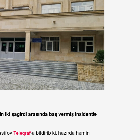
 iki şagirdi arasında baş vermiş insidentlə
Yusifov
-a bildirib ki, hazırda həmin
Teleqraf