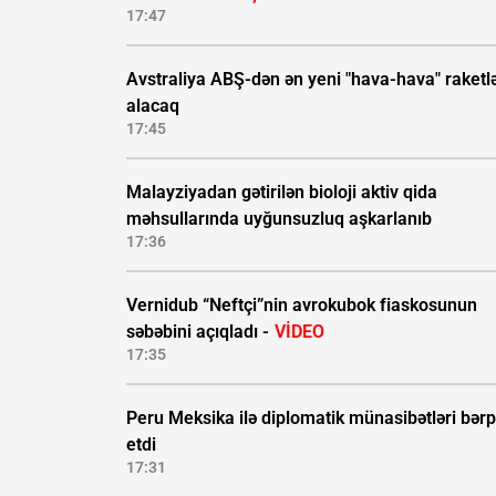
17:47
Avstraliya ABŞ-dən ən yeni "hava-hava" raketlə
alacaq
17:45
Malayziyadan gətirilən bioloji aktiv qida
məhsullarında uyğunsuzluq aşkarlanıb
17:36
Vernidub “Neftçi”nin avrokubok fiaskosunun
səbəbini açıqladı -
VİDEO
17:35
Peru Meksika ilə diplomatik münasibətləri bər
etdi
17:31