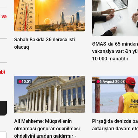
 və
Sabah Bakıda 36 dərəcə isti
ƏMAS-da 65 mindən 
olacaq
vakansiya var:
Ən y
10 000 manatdır
bi
10:01
6 Avqust 20:03
Ali Məhkəmə: Müqavilənin
Pirşağıda dənizdə ba
olmaması qonorar ödənilməsi
axtarışları davam etdi
öhdəliyini aradan qaldırmır -