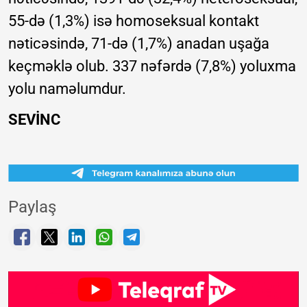
55-də (1,3%) isə homoseksual kontakt
nəticəsində, 71-də (1,7%) anadan uşağa
keçməklə olub. 337 nəfərdə (7,8%) yoluxma
yolu naməlumdur.
SEVİNC
Paylaş