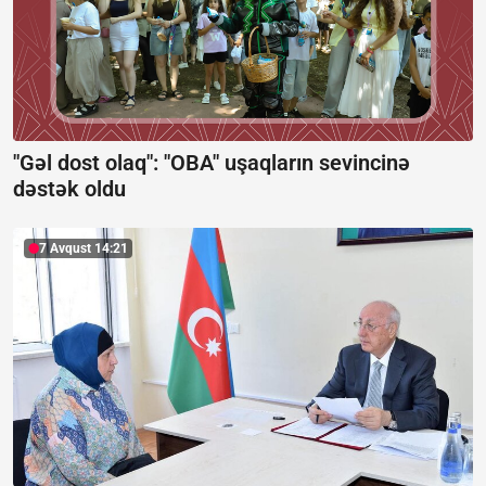
"Gəl dost olaq": "OBA" uşaqların sevincinə
dəstək oldu
7 Avqust 14:21