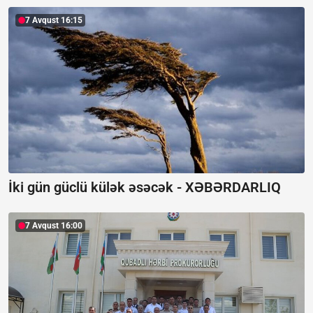
7 Avqust 16:15
İki gün güclü külək əsəcək -
XƏBƏRDARLIQ
7 Avqust 16:00