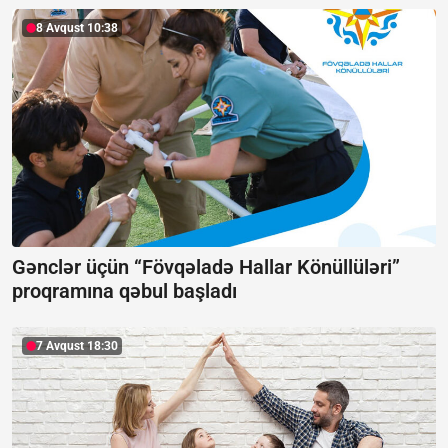
8 Avqust 10:38
Gənclər üçün “Fövqəladə Hallar Könüllüləri”
proqramına qəbul başladı
7 Avqust 18:30