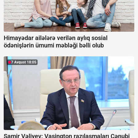
Himayədar ailələrə verilən aylıq sosial
ödənişlərin ümumi məbləği bəlli olub
7 Avqust 18:05
Samir Vəliyev: Vaşinqton razılaşmaları Cənubi