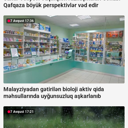
Qafqaza böyük perspektivlər vəd edir
7 Avqust 17:36
Malayziyadan gətirilən bioloji aktiv qida
məhsullarında uyğunsuzluq aşkarlanıb
7 Avqust 17:21