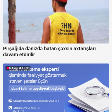
Pirşağıda dənizdə batan şəxsin axtarışları
davam etdirilir
6 Avqust 16:35