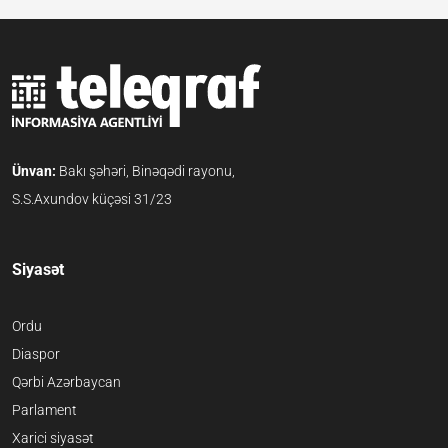
Ünvan:
Bakı şəhəri, Binəqədi rayonu,
S.S.Axundov küçəsi 31/23
Siyasət
Ordu
Diaspor
Qərbi Azərbaycan
Parlament
Xarici siyasət