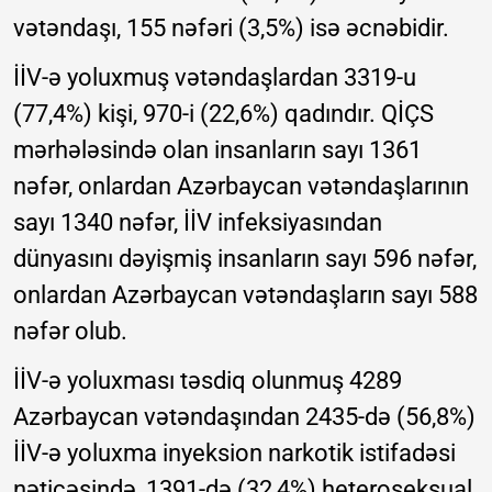
vətəndaşı, 155 nəfəri (3,5%) isə əcnəbidir.
İİV-ə yoluxmuş vətəndaşlardan 3319-u
(77,4%) kişi, 970-i (22,6%) qadındır. QİÇS
mərhələsində olan insanların sayı 1361
nəfər, onlardan Azərbaycan vətəndaşlarının
sayı 1340 nəfər, İİV infeksiyasından
dünyasını dəyişmiş insanların sayı 596 nəfər,
onlardan Azərbaycan vətəndaşların sayı 588
nəfər olub.
İİV-ə yoluxması təsdiq olunmuş 4289
Azərbaycan vətəndaşından 2435-də (56,8%)
İİV-ə yoluxma inyeksion narkotik istifadəsi
nəticəsində, 1391-də (32,4%) heteroseksual,