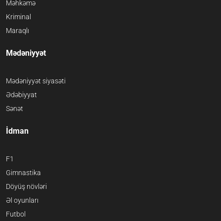
Məhkəmə
Kriminal
Maraqlı
Mədəniyyət
Mədəniyyət siyasəti
Ədəbiyyat
Sənət
İdman
F1
Gimnastika
Döyüş növləri
Əl oyunları
Futbol