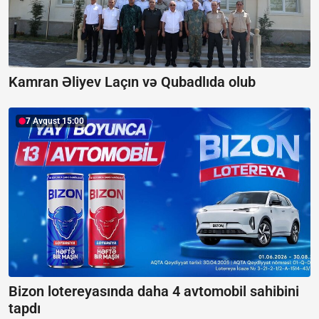
Kamran Əliyev Laçın və Qubadlıda olub
7 Avqust 15:00
Bizon lotereyasında daha 4 avtomobil sahibini
tapdı