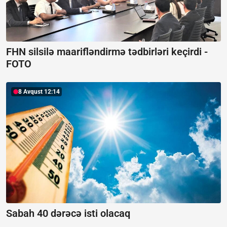
FHN silsilə maarifləndirmə tədbirləri keçirdi -
FOTO
8 Avqust 12:14
Sabah 40 dərəcə isti olacaq