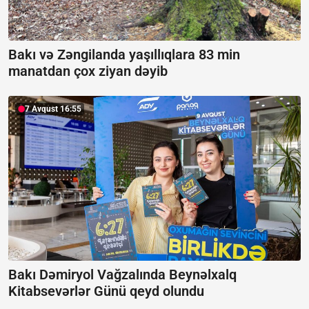
Bakı və Zəngilanda yaşıllıqlara 83 min
manatdan çox ziyan dəyib
7 Avqust 16:55
Bakı Dəmiryol Vağzalında Beynəlxalq
Kitabsevərlər Günü qeyd olundu