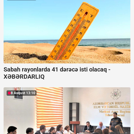
Sabah rayonlarda 41 dərəcə isti olacaq -
XƏBƏRDARLIQ
8 Avqust 13:10