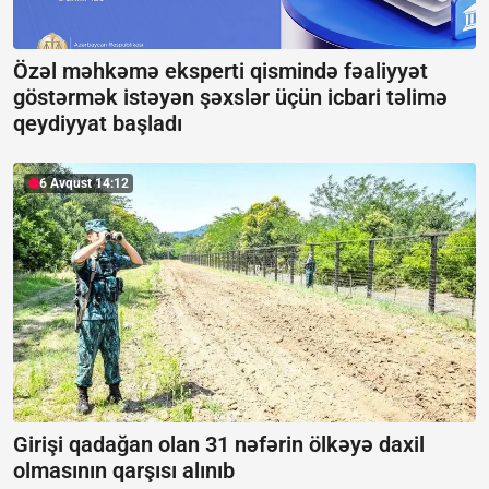
Özəl məhkəmə eksperti qismində fəaliyyət
göstərmək istəyən şəxslər üçün icbari təlimə
qeydiyyat başladı
6 Avqust 14:12
Girişi qadağan olan 31 nəfərin ölkəyə daxil
olmasının qarşısı alınıb