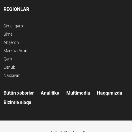
REGİONLAR
Şimal-qərb
Şimal
Abşeron
Mərkəzi Aran
Qərb
Cənub
Naxçıvan
Bütün xəbərlər
Analitika
Multimedia
Haqqımızda
Bizimlə əlaqə