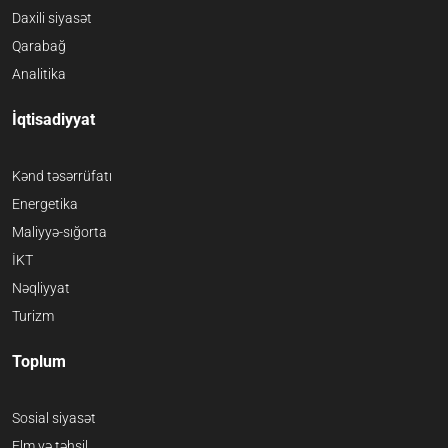
Daxili siyasət
Qarabağ
Analitika
İqtisadiyyat
Kənd təsərrüfatı
Energetika
Maliyyə-sığorta
İKT
Nəqliyyat
Turizm
Toplum
Sosial siyasət
Elm və təhsil