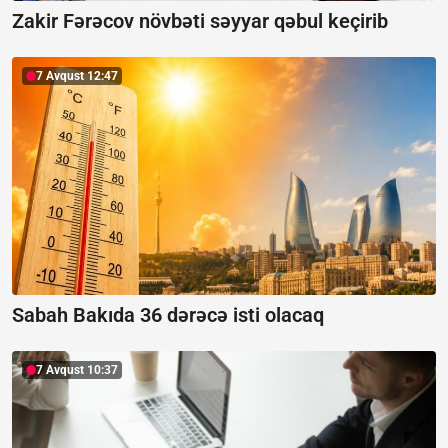
Zakir Fərəcov növbəti səyyar qəbul keçirib
7 Avqust 12:47
Sabah Bakıda 36 dərəcə isti olacaq
7 Avqust 10:37