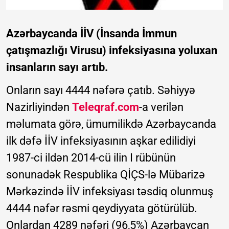
Azərbaycanda İİV (İnsanda İmmun
çatışmazlığı Virusu) infeksiyasına yoluxan
insanların sayı artıb.
Onların sayı 4444 nəfərə çatıb. Səhiyyə
Nazirliyindən
Teleqraf.com
-a verilən
məlumata görə, ümumilikdə Azərbaycanda
ilk dəfə İİV infeksiyasının aşkar edilidiyi
1987-ci ildən 2014-cü ilin I rübünün
sonunadək Respublika QİÇS-lə Mübarizə
Mərkəzində İİV infeksiyası təsdiq olunmuş
4444 nəfər rəsmi qeydiyyata götürülüb.
Onlardan 4289 nəfəri (96,5%) Azərbaycan