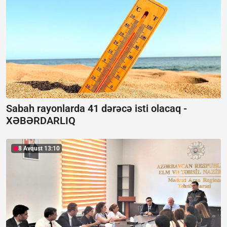
Sabah rayonlarda 41 dərəcə isti olacaq -
XƏBƏRDARLIQ
8 Avqust 13:10