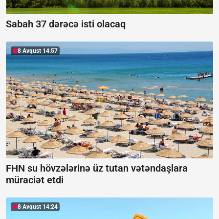
Sabah 37 dərəcə isti olacaq
8 Avqust 14:57
FHN su hövzələrinə üz tutan vətəndaşlara
müraciət etdi
8 Avqust 14:24