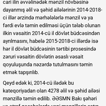
cari ilin əvvəlinədək mənzil növbəsinə
dayanmış əlil və şəhid ailələrinin 2014-2018-
ci illər ərzində mərhələlərlə mənzil və ya
fərdi evlə təmin edilməsi üçün tələb olunan
ilkin vəsaitin 2014-cü il dövlət büdcəsindən
ayrılmasını, habelə 2015-2018-ci illərdə isə
hər il dövlət büdcəsinin tərtibi prosesində
zəruri vəsaitin dövlətin əsaslı vəsait
qoyuluşunda nəzərdə tutulmasını təmin
etmək tapşırılıb.
Qeyd edək ki, 2014-cü ilədək bu
kateqoriyadan olan 4278 əlil və şəhid ailəsi
mənzillə təmin edilib. ƏƏSMN Bakı şəhəri