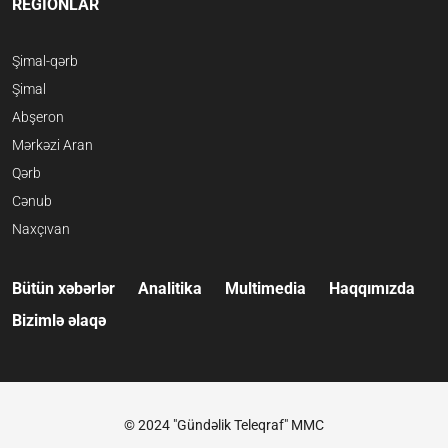
REGİONLAR
Şimal-qərb
Şimal
Abşeron
Mərkəzi Aran
Qərb
Cənub
Naxçıvan
Bütün xəbərlər
Analitika
Multimedia
Haqqımızda
Bizimlə əlaqə
© 2024 "Gündəlik Teleqraf" MMC