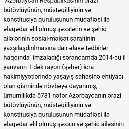
"Azərbaycan Respublikasının ərazi
bütövlüyünün, müstəqilliyinin və
konstitusiya quruluşunun müdafiəsi ilə
əlaqədar əlil olmuş şəxslərin və şəhid
ailələrinin sosial-məişət şəraitinin
yaxşılaşdırılmasına dair əlavə tədbirlər
haqqında" imzaladığı sərəncamda 2014-cü il
yanvarın 1-dək rayon (şəhər) icra
hakimiyyətlərində yaşayış sahəsinə ehtiyacı
olan qismində növbəyə dayanmış,
ümumilikdə 5731 nəfər Azərbaycanın ərazi
bütövlüyünün, müstəqilliyinin və
konstitusiya quruluşunun müdafiəsi ilə
əlaqədar əlil olmuş şəxsin və şəhid ailəsinin