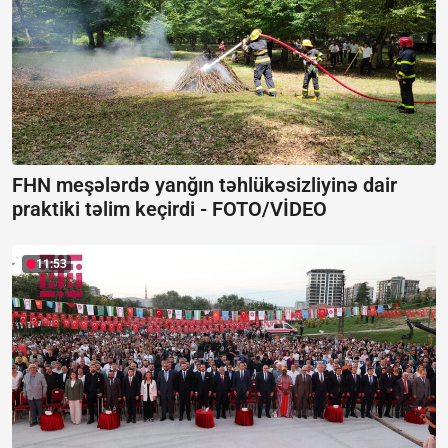
FHN meşələrdə yanğın təhlükəsizliyinə dair
praktiki təlim keçirdi -
FOTO/VİDEO
11:53