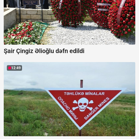
Şair Çingiz Əlioğlu dəfn edildi
12:49