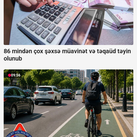
86 mindən çox şəxsə müavinət və təqaüd təyin
olunub
09:56