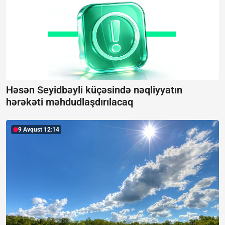
Həsən Seyidbəyli küçəsində nəqliyyatın
hərəkəti məhdudlaşdırılacaq
9 Avqust 12:14