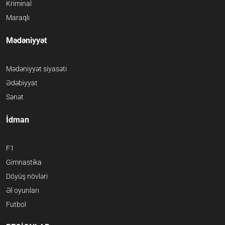
Kriminal
Maraqlı
Mədəniyyət
Mədəniyyət siyasəti
Ədəbiyyat
Sənət
İdman
F1
Gimnastika
Döyüş növləri
Əl oyunları
Futbol