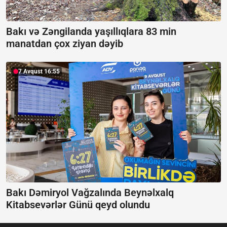
Bakı və Zəngilanda yaşıllıqlara 83 min
manatdan çox ziyan dəyib
7 Avqust 16:55
Bakı Dəmiryol Vağzalında Beynəlxalq
Kitabsevərlər Günü qeyd olundu