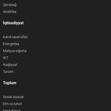
Qarabağ
Analitika
İqtisadiyyat
Kənd təsərrüfatı
Energetika
Maliyyə-sığorta
İKT
Nəqliyyat
Turizm
Toplum
Sosial siyasət
Elm və təhsil
Yaşıl dünya