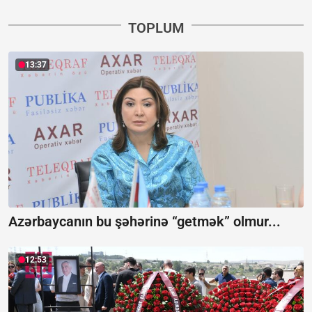
TOPLUM
13:37
Azərbaycanın bu şəhərinə “getmək” olmur...
12:53