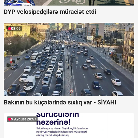
DYP velosipedçilərə müraciət etdi
08:09
Bakının bu küçələrində sıxlıq var -
SİYAHI
9 Avqust 20:57