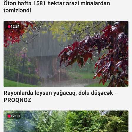
Ötən həftə 1581 hektar ərazi minalardan
təmizləndi
12:31
Rayonlarda leysan yağacaq, dolu düşəcək -
PROQNOZ
12:30