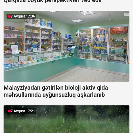
Qafqaza böyük perspektivlər vəd edir
7 Avqust 17:36
Malayziyadan gətirilən bioloji aktiv qida
məhsullarında uyğunsuzluq aşkarlanıb
7 Avqust 17:21