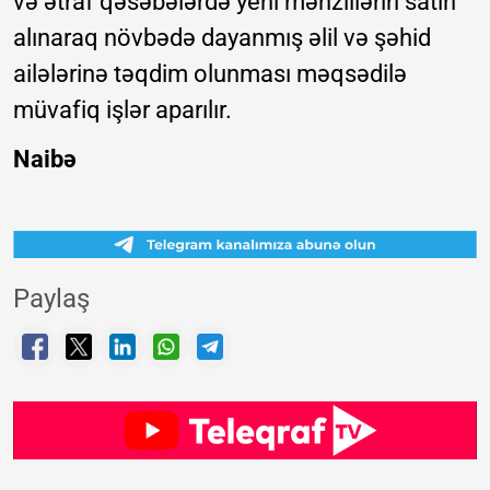
və ətraf qəsəbələrdə yeni mənzillərin satın
alınaraq növbədə dayanmış əlil və şəhid
ailələrinə təqdim olunması məqsədilə
müvafiq işlər aparılır.
Naibə
Paylaş