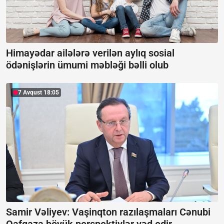
Himayədar ailələrə verilən aylıq sosial
ödənişlərin ümumi məbləği bəlli olub
7 Avqust 18:05
Samir Vəliyev: Vaşinqton razılaşmaları Cənubi