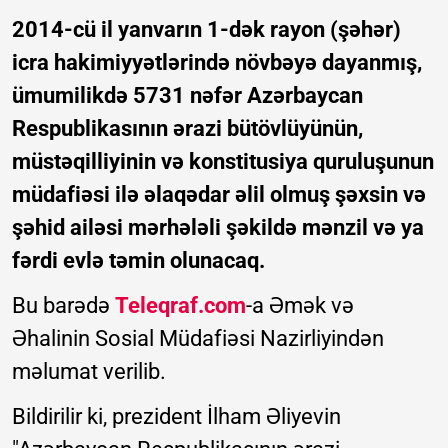
2014-cü il yanvarın 1-dək rayon (şəhər)
icra hakimiyyətlərində növbəyə dayanmış,
ümumilikdə 5731 nəfər Azərbaycan
Respublikasının ərazi bütövlüyünün,
müstəqilliyinin və konstitusiya quruluşunun
müdafiəsi ilə əlaqədar əlil olmuş şəxsin və
şəhid ailəsi mərhələli şəkildə mənzil və ya
fərdi evlə təmin olunacaq.
Bu barədə
Teleqraf.com
-a Əmək və
Əhalinin Sosial Müdafiəsi Nazirliyindən
məlumat verilib.
Bildirilir ki, prezident İlham Əliyevin