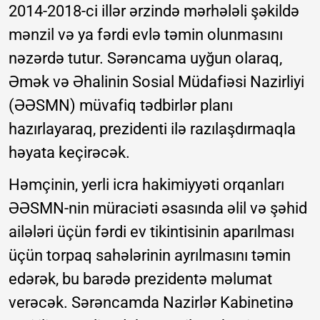
2014-2018-ci illər ərzində mərhələli şəkildə
mənzil və ya fərdi evlə təmin olunmasını
nəzərdə tutur. Sərəncama uyğun olaraq,
Əmək və Əhalinin Sosial Müdafiəsi Nazirliyi
(ƏƏSMN) müvafiq tədbirlər planı
hazırlayaraq, prezidenti ilə razılaşdırmaqla
həyata keçirəcək.
Həmçinin, yerli icra hakimiyyəti orqanları
ƏƏSMN-nin müraciəti əsasında əlil və şəhid
ailələri üçün fərdi ev tikintisinin aparılması
üçün torpaq sahələrinin ayrılmasını təmin
edərək, bu barədə prezidentə məlumat
verəcək. Sərəncamda Nazirlər Kabinetinə