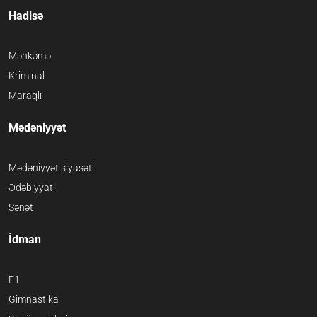
Hadisə
Məhkəmə
Kriminal
Maraqlı
Mədəniyyət
Mədəniyyət siyasəti
Ədəbiyyat
Sənət
İdman
F1
Gimnastika