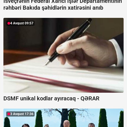
İsveçrənin Federal Xarici İşlər Departamentinin
rəhbəri Bakıda şəhidlərin xatirəsini anıb
4 Avqust 09:57
DSMF unikal kodlar ayıracaq -
QƏRAR
3 Avqust 17:36