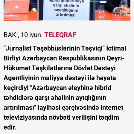
BAKI, 10 iyun.
TELEQRAF
"Jurnalist Təşəbbüslərinin Təşviqi" İctimai
Birliyi Azərbaycan Respublikasının Qeyri-
Hökumət Təşkilatlarına Dövlət Dəstəyi
Agentliyinin maliyyə dəstəyi ilə həyata
keçirdiyi "Azərbaycan əleyhinə hibrid
təhdidlərə qarşı əhalinin ayıqlığının
artırılması" layihəsi çərçivəsində internet
televiziyasında növbəti verilişini təqdim
edir.