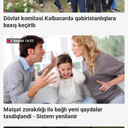
Dövlət komitəsi Kəlbəcərdə qəbiristanlıqlara
baxış keçirib
3 Avqust 16:53
Məişət zorakılığı ilə bağlı yeni qaydalar
təsdiqləndi -
Sistem yenilənir