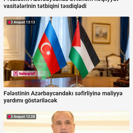
vasitələrinin tətbiqini təsdiqlədi
3 Avqust 13:13
Fələstinin Azərbaycandakı səfirliyinə maliyyə
yardımı göstəriləcək
3 Avqust 12:28