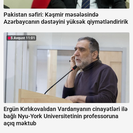
Pakistan səfiri: Kəşmir məsələsində
Azərbaycanın dəstəyini yüksək qiymətləndiririk
5 Avqust 11:01
Ergün Kırlıkovalıdan Vardanyanın cinayətləri ilə
bağlı Nyu-York Universitetinin professoruna
açıq məktub