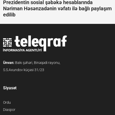
Prezidentin sosial şəbəkə hesablarında
Nəriman Həsənzadənin vəfatı ilə bağlı paylaşım
edilib
Ünvan:
Bakı şəhəri, Binəqədi rayonu,
S.S.Axundov küçəsi 31/23
Siyasət
Ordu
Diaspor