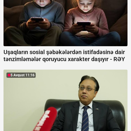
Uşaqların sosial şəbəkələrdən istifadəsinə dair
tənzimləmələr qoruyucu xarakter daşıyır -
RƏY
5 Avqust 11:16