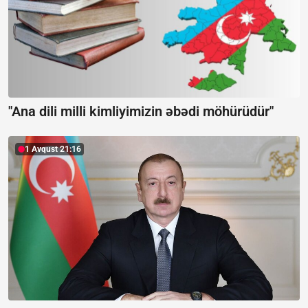
"Ana dili milli kimliyimizin əbədi möhürüdür"
1 Avqust 21:16