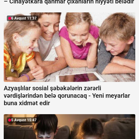
–
Cinayətkara qahmar çıxanların niyyəti belədir
6 Avqust 11:37
Azyaşlılar sosial şəbəkələrin zərərli
vərdişlərindən belə qorunacaq -
Yeni meyarlar
buna xidmət edir
5 Avqust 15:47