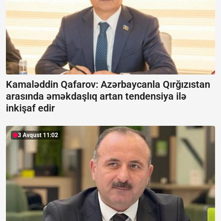
Kamaləddin Qafarov: Azərbaycanla Qırğızıstan
arasında əməkdaşlıq artan tendensiya ilə
inkişaf edir
3 Avqust 11:02