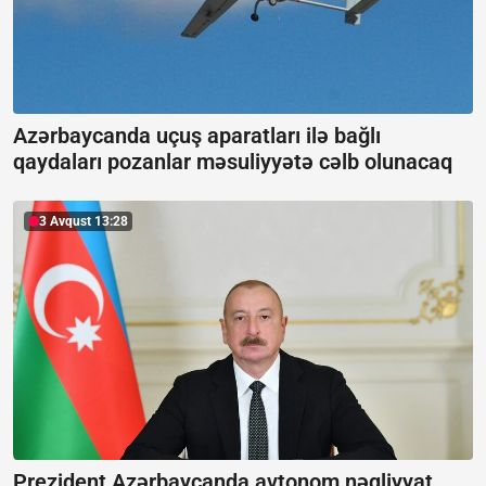
Azərbaycanda uçuş aparatları ilə bağlı
qaydaları pozanlar məsuliyyətə cəlb olunacaq
3 Avqust 13:28
Prezident Azərbaycanda avtonom nəqliyyat