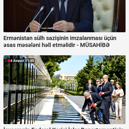
Ermənistan sülh sazişinin imzalanması üçün
əsas məsələni həll etməlidir -
MÜSAHİBƏ
4 Avqust 11:45