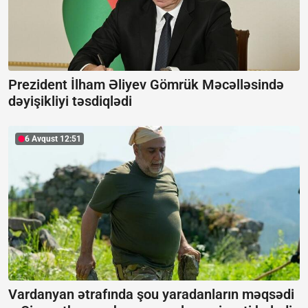
Prezident İlham Əliyev Gömrük Məcəlləsində
dəyişikliyi təsdiqlədi
6 Avqust 12:51
Vardanyan ətrafında şou yaradanların məqsədi