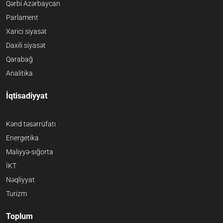
Qərbi Azərbaycan
Parlament
Xarici siyasət
Daxili siyasət
Qarabağ
Analitika
İqtisadiyyat
Kənd təsərrüfatı
Energetika
Maliyyə-sığorta
İKT
Nəqliyyat
Turizm
Toplum