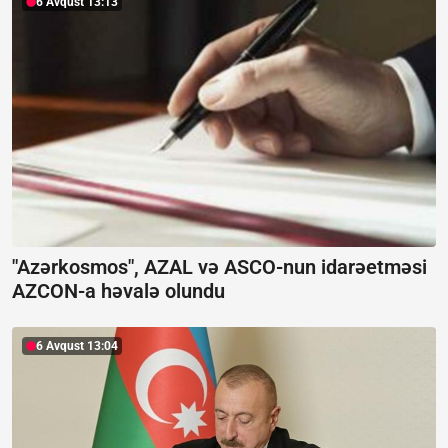
6 Avqust 13:13
"Azərkosmos", AZAL və ASCO-nun idarəetməsi
AZCON-a həvalə olundu
6 Avqust 13:04