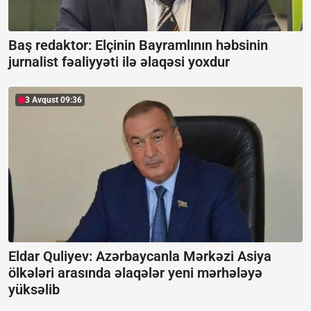
Baş redaktor: Elçinin Bayramlının həbsinin
jurnalist fəaliyyəti ilə əlaqəsi yoxdur
3 Avqust 09:36
Eldar Quliyev: Azərbaycanla Mərkəzi Asiya
ölkələri arasında əlaqələr yeni mərhələyə
yüksəlib