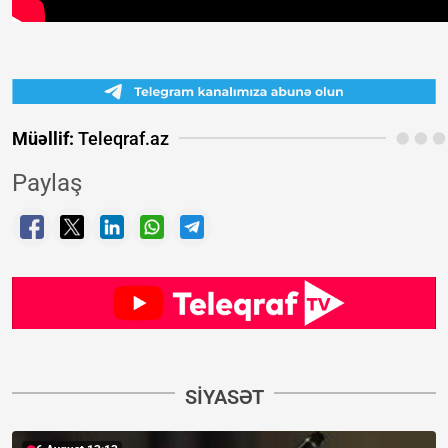
Müəllif:
Teleqraf.az
Paylaş
SIYASƏT