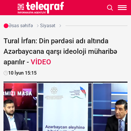
Əsas səhifə
Siyasət
Tural İrfan: Din pərdəsi adı altında
Azərbaycana qarşı ideoloji müharibə
aparılır -
VİDEO
10 İyun 15:15