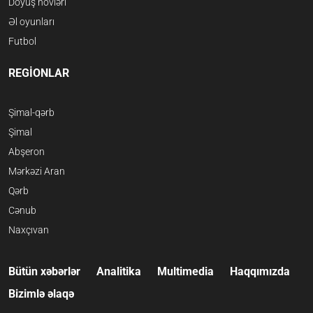
Döyüş növləri
Əl oyunları
Futbol
REGİONLAR
Şimal-qərb
Şimal
Abşeron
Mərkəzi Aran
Qərb
Cənub
Naxçıvan
Bütün xəbərlər
Analitika
Multimedia
Haqqımızda
Bizimlə əlaqə