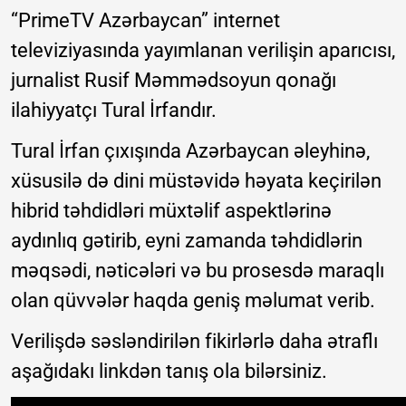
“PrimeTV Azərbaycan” internet
televiziyasında yayımlanan verilişin aparıcısı,
jurnalist Rusif Məmmədsoyun qonağı
ilahiyyatçı Tural İrfandır.
Tural İrfan çıxışında Azərbaycan əleyhinə,
xüsusilə də dini müstəvidə həyata keçirilən
hibrid təhdidləri müxtəlif aspektlərinə
aydınlıq gətirib, eyni zamanda təhdidlərin
məqsədi, nəticələri və bu prosesdə maraqlı
olan qüvvələr haqda geniş məlumat verib.
Verilişdə səsləndirilən fikirlərlə daha ətraflı
aşağıdakı linkdən tanış ola bilərsiniz.