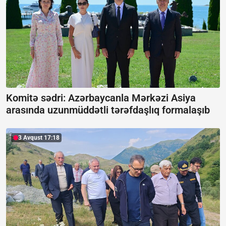
Komitə sədri: Azərbaycanla Mərkəzi Asiya
arasında uzunmüddətli tərəfdaşlıq formalaşıb
3 Avqust 17:18