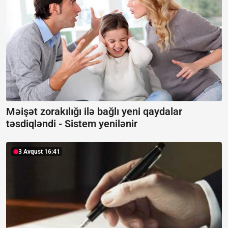
Məişət zorakılığı ilə bağlı yeni qaydalar
təsdiqləndi -
Sistem yenilənir
3 Avqust 16:41