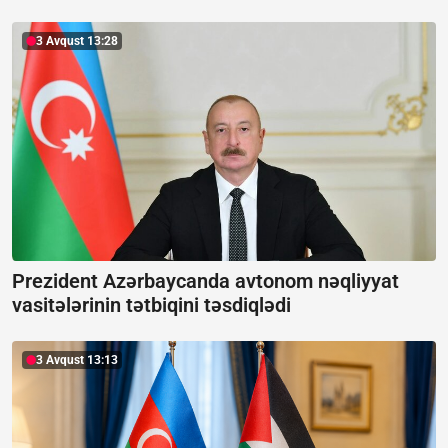
3 Avqust 13:28
Prezident Azərbaycanda avtonom nəqliyyat
vasitələrinin tətbiqini təsdiqlədi
3 Avqust 13:13