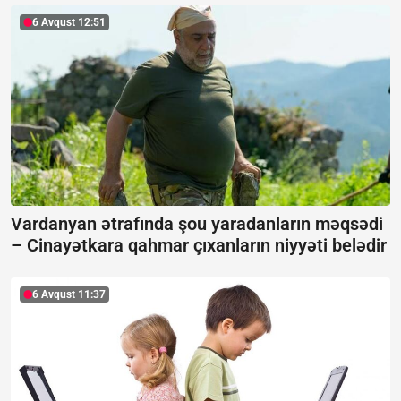
6 Avqust 12:51
Vardanyan ətrafında şou yaradanların məqsədi
–
Cinayətkara qahmar çıxanların niyyəti belədir
6 Avqust 11:37