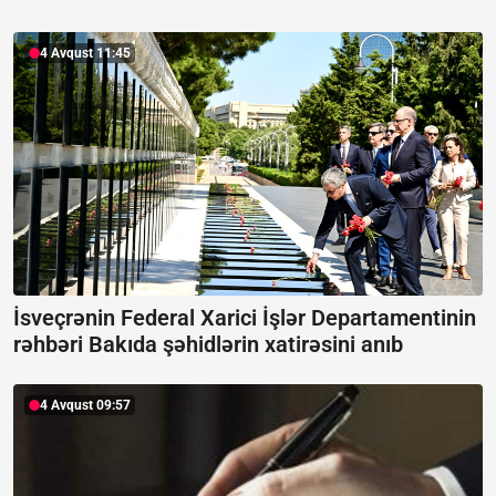
4 Avqust 11:45
İsveçrənin Federal Xarici İşlər Departamentinin
rəhbəri Bakıda şəhidlərin xatirəsini anıb
4 Avqust 09:57