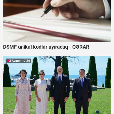
DSMF unikal kodlar ayıracaq -
QƏRAR
3 Avqust 17:36