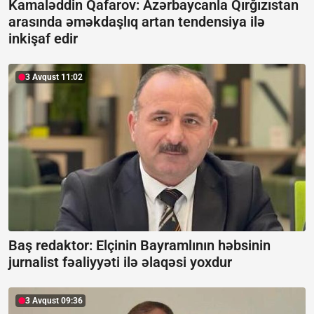
Kamaləddin Qafarov: Azərbaycanla Qırğızıstan
arasında əməkdaşlıq artan tendensiya ilə
inkişaf edir
3 Avqust 11:02
Baş redaktor: Elçinin Bayramlının həbsinin
jurnalist fəaliyyəti ilə əlaqəsi yoxdur
3 Avqust 09:36