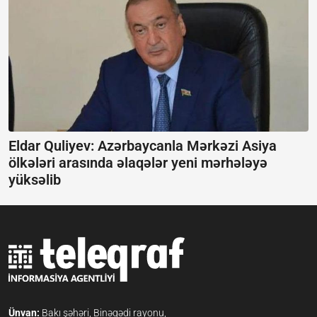
Eldar Quliyev: Azərbaycanla Mərkəzi Asiya
ölkələri arasında əlaqələr yeni mərhələyə
yüksəlib
Ünvan:
Bakı şəhəri, Binəqədi rayonu,