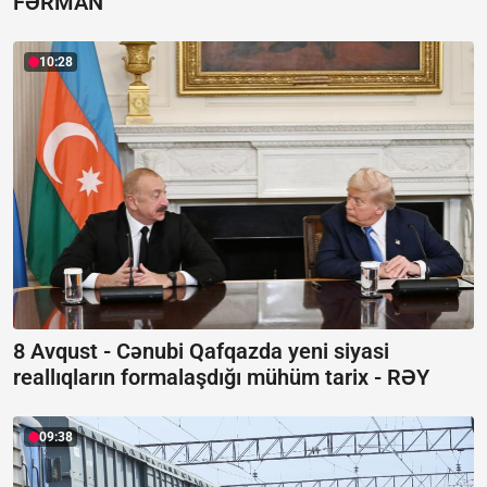
FƏRMAN
10:28
8 Avqust - Cənubi Qafqazda yeni siyasi
reallıqların formalaşdığı mühüm tarix -
RƏY
09:38