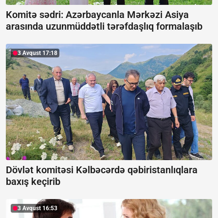
Komitə sədri: Azərbaycanla Mərkəzi Asiya
arasında uzunmüddətli tərəfdaşlıq formalaşıb
3 Avqust 17:18
Dövlət komitəsi Kəlbəcərdə qəbiristanlıqlara
baxış keçirib
3 Avqust 16:53