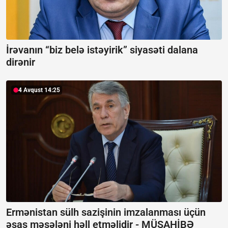
İrəvanın “biz belə istəyirik” siyasəti dalana
dirənir
4 Avqust 14:25
Ermənistan sülh sazişinin imzalanması üçün
əsas məsələni həll etməlidir -
MÜSAHİBƏ