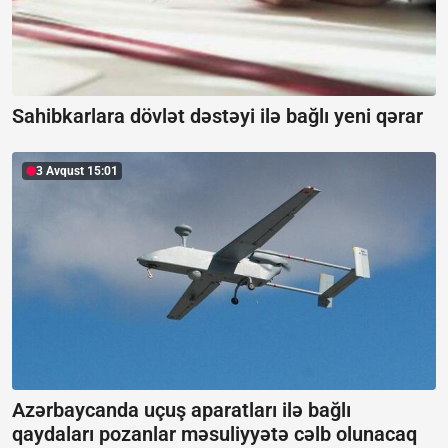
Sahibkarlara dövlət dəstəyi ilə bağlı yeni qərar
3 Avqust 15:01
Azərbaycanda uçuş aparatları ilə bağlı
qaydaları pozanlar məsuliyyətə cəlb olunacaq