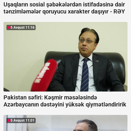
Uşaqların sosial şəbəkələrdən istifadəsinə dair
tənzimləmələr qoruyucu xarakter daşıyır -
RƏY
5 Avqust 11:16
Pakistan səfiri: Kəşmir məsələsində
Azərbaycanın dəstəyini yüksək qiymətləndiririk
5 Avqust 11:01