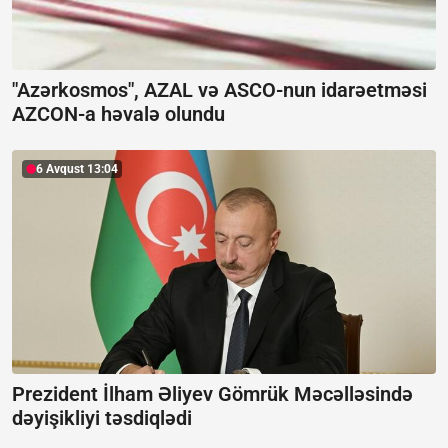
"Azərkosmos", AZAL və ASCO-nun idarəetməsi
AZCON-a həvalə olundu
6 Avqust 13:04
Prezident İlham Əliyev Gömrük Məcəlləsində
dəyişikliyi təsdiqlədi