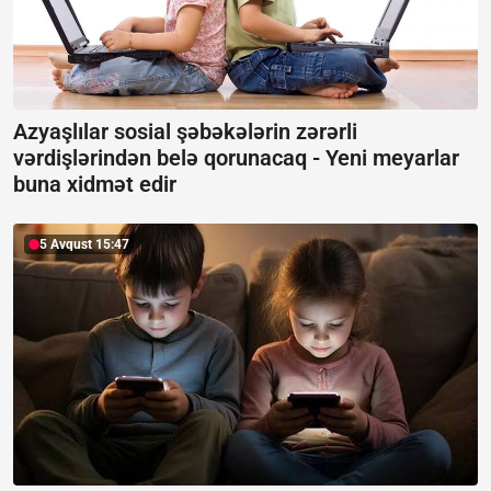
Azyaşlılar sosial şəbəkələrin zərərli
vərdişlərindən belə qorunacaq -
Yeni meyarlar
buna xidmət edir
5 Avqust 15:47