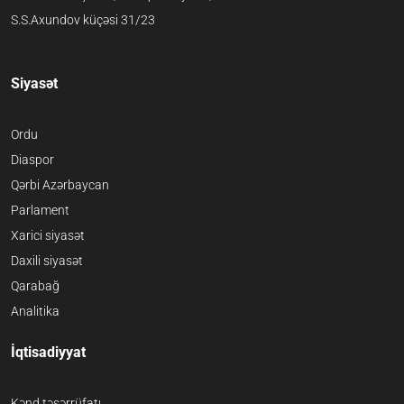
S.S.Axundov küçəsi 31/23
Siyasət
Ordu
Diaspor
Qərbi Azərbaycan
Parlament
Xarici siyasət
Daxili siyasət
Qarabağ
Analitika
İqtisadiyyat
Kənd təsərrüfatı