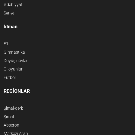
Ədəbiyyat
Sənət
İdman
F1
Gimnastika
Döyüş növləri
Əl oyunları
Futbol
REGİONLAR
Şimal-qərb
Şimal
Abşeron
Mərkəzi Aran