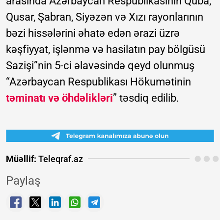
arasında Azərbaycan Respublikasının Quba,
Qusar, Şabran, Siyəzən və Xızı rayonlarının
bəzi hissələrini əhatə edən ərazi üzrə
kəşfiyyat, işlənmə və hasilatın pay bölgüsü
Sazişi”nin 5-ci əlavəsində qeyd olunmuş
“Azərbaycan Respublikası Hökumətinin
təminatı və öhdəlikləri
” təsdiq edilib.
Müəllif:
Teleqraf.az
Paylaş