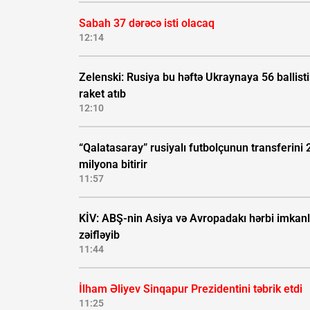
Sabah 37 dərəcə isti olacaq
12:14
Zelenski: Rusiya bu həftə Ukraynaya 56 ballisti
raket atıb
12:10
“Qalatasaray” rusiyalı futbolçunun transferini 
milyona bitirir
11:57
KİV: ABŞ-nin Asiya və Avropadakı hərbi imkanl
zəifləyib
11:44
İlham Əliyev Sinqapur Prezidentini təbrik etdi
11:25