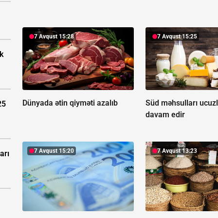
7 Avqust 15:28
7 Avqust 15:25
k
Dünyada ətin qiyməti azalıb
Süd məhsulları ucu
25
davam edir
7 Avqust 15:20
7 Avqust 13:23
arı