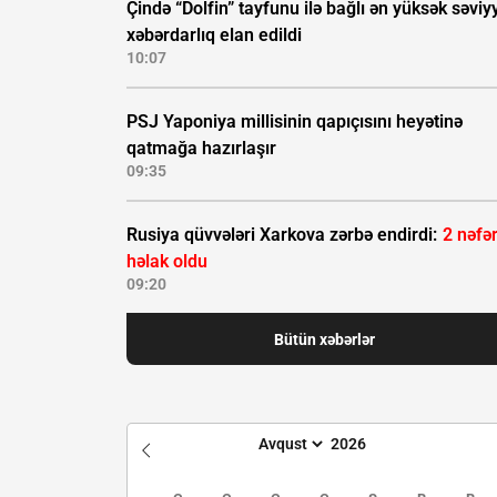
Çində “Dolfin” tayfunu ilə bağlı ən yüksək səviyy
xəbərdarlıq elan edildi
10:07
PSJ Yaponiya millisinin qapıçısını heyətinə
qatmağa hazırlaşır
09:35
Rusiya qüvvələri Xarkova zərbə endirdi:
2 nəfə
həlak oldu
09:20
Bütün xəbərlər