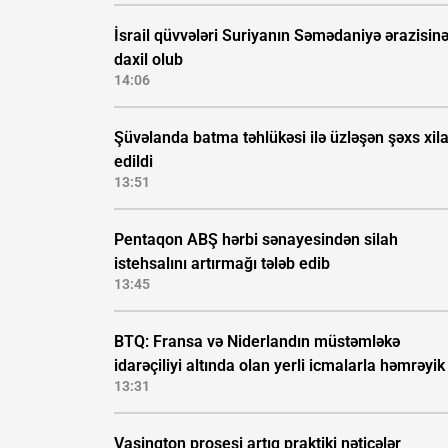
İsrail qüvvələri Suriyanın Səmədaniyə ərazisin
daxil olub
14:06
Şüvəlanda batma təhlükəsi ilə üzləşən şəxs xil
edildi
13:51
Pentaqon ABŞ hərbi sənayesindən silah
istehsalını artırmağı tələb edib
13:45
BTQ: Fransa və Niderlandın müstəmləkə
idarəçiliyi altında olan yerli icmalarla həmrəyik
13:31
Vaşinqton prosesi artıq praktiki nəticələr