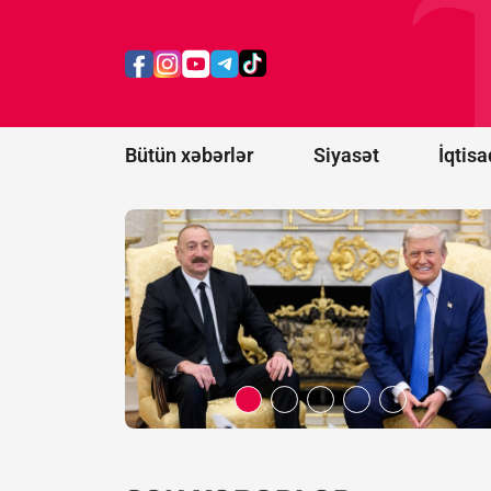
prosesi
artıq
praktiki
nəticələr
mərhələsinə
keçib -
RƏY
Bütün xəbərlər
Siyasət
İqtisa