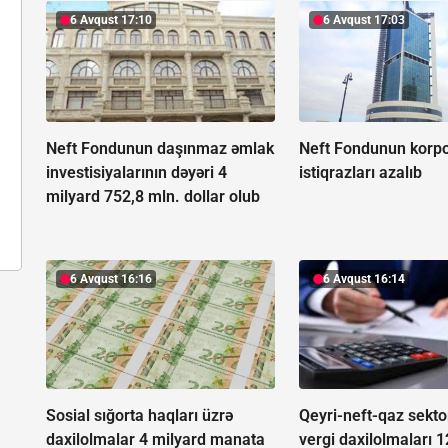
6 Avqust 17:10
6 Avqust 17:03
Neft Fondunun daşınmaz əmlak
Neft Fondunun korpo
investisiyalarının dəyəri 4
istiqrazları azalıb
milyard 752,8 mln. dollar olub
6 Avqust 16:16
6 Avqust 16:14
Sosial sığorta haqları üzrə
Qeyri-neft-qaz sekt
daxilolmalar 4 milyard manata
vergi daxilolmaları 