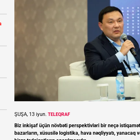
a
ŞUŞA, 13 iyun.
TELEQRAF
Biz inkişaf üçün növbəti perspektivləri bir neçə istiqamə
bazarların, xüsusilə logistika, hava nəqliyyatı, yanacaq v