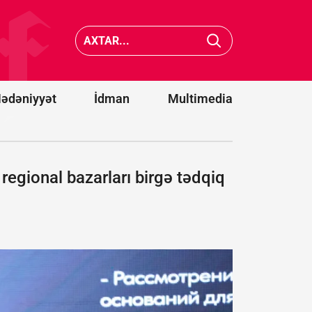
cənubunda
Belqoro
avtobusların
dron
toqquşması
hücumu
nəticəsində
nəticəsi
22 nəfər
13 nəfər
ölüb
yaralanı
ədəniyyət
İdman
Multimedia
 regional bazarları birgə tədqiq