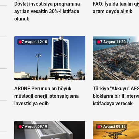
Dövlət investisiya proqramına
FAO: İyulda taxılın q
ayrılan vəsaitin 30%-i istifadə
artım qeydə alınıb
olunub
7 Avqust 12:10
7 Avqust 11:30
ARDNF Perunun ən böyük
Türkiyə "Akkuyu" AES
müstəqil enerji istehsalçısına
bloklarını bir il interv
investisiya edib
istifadəyə verəcək
7 Avqust 09:19
7 Avqust 09:12