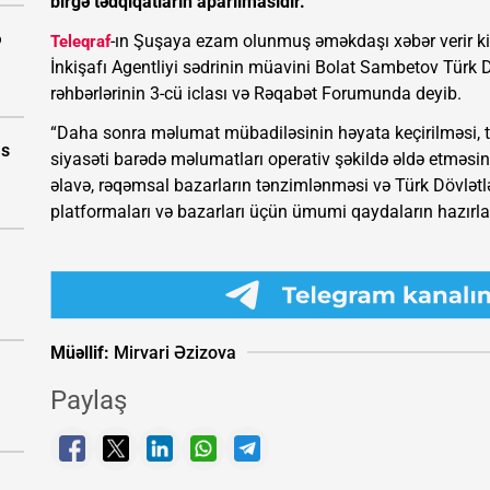
birgə tədqiqatların aparılmasıdır.
ə
-ın Şuşaya ezam olunmuş əməkdaşı xəbər verir ki
Teleqraf
İnkişafı Agentliyi sədrinin müavini Bolat Sambetov Türk Dö
rəhbərlərinin 3-cü iclası və Rəqabət Forumunda deyib.
“Daha sonra məlumat mübadiləsinin həyata keçirilməsi, tər
as
siyasəti barədə məlumatları operativ şəkildə əldə etməs
əlavə, rəqəmsal bazarların tənzimlənməsi və Türk Dövlətlə
platformaları və bazarları üçün ümumi qaydaların hazırlan
Müəllif:
Mirvari Əzizova
Paylaş