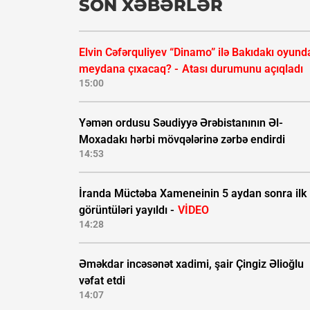
SON XƏBƏRLƏR
Elvin Cəfərquliyev “Dinamo” ilə Bakıdakı oyund
meydana çıxacaq? -
Atası durumunu açıqladı
15:00
Yəmən ordusu Səudiyyə Ərəbistanının Əl-
Moxadakı hərbi mövqələrinə zərbə endirdi
14:53
İranda Müctəba Xameneinin 5 aydan sonra ilk
görüntüləri yayıldı -
VİDEO
14:28
Əməkdar incəsənət xadimi, şair Çingiz Əlioğlu
vəfat etdi
14:07