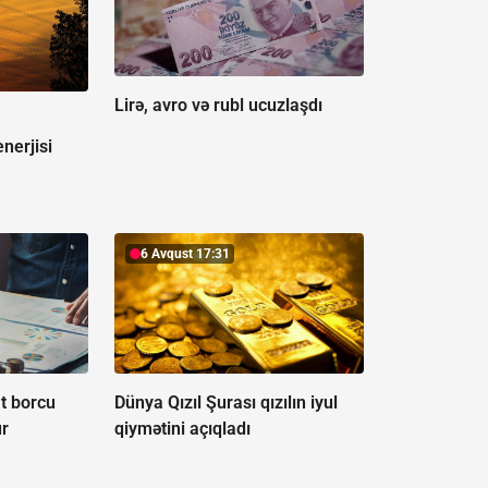
Lirə, avro və rubl ucuzlaşdı
enerjisi
6 Avqust 17:31
t borcu
Dünya Qızıl Şurası qızılın iyul
ur
qiymətini açıqladı