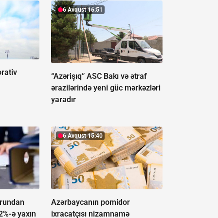
6 Avqust 16:51
rativ
“Azərişıq” ASC Bakı və ətraf
ərazilərində yeni güc mərkəzləri
yaradır
6 Avqust 15:40
orundan
Azərbaycanın pomidor
12%-ə yaxın
ixracatçısı nizamnamə