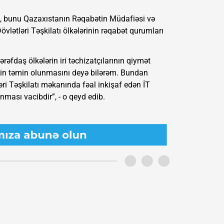
, bunu Qazaxıstanın Rəqabətin Müdafiəsi və
vlətləri Təşkilatı ölkələrinin rəqabət qurumları
əfdaş ölkələrin iri təchizatçılarının qiymət
inin təmin olunmasını deyə bilərəm. Bundan
ri Təşkilatı məkanında fəal inkişaf edən İT
ması vacibdir”, - o qeyd edib.