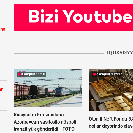
ona
İQTISADIY
8 Avqust 11:10
7 Avqust 17:21
ar
Rusiyadan Ermənistana
Ötən il Neft Fondu 5
Azərbaycan vasitəsilə növbəti
dollar dəyərində əlavə
tranzit yük göndərildi -
FOTO