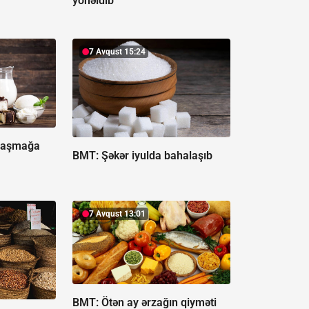
yönəldib
7 Avqust 15:24
zlaşmağa
BMT: Şəkər iyulda bahalaşıb
7 Avqust 13:01
BMT: Ötən ay ərzağın qiyməti