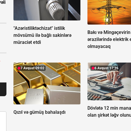
əli
"Azəristiliktəchizat" istilik
Bakı və Mingəçevirin
mövsümü ilə bağlı sakinlərə
ərazilərində elektrik 
müraciət etdi
olmayacaq
r
7 Avqust 09:02
6 Avqust 17:35
Dövlətə 12 min mana
Qızıl və gümüş bahalaşdı
olan şirkət ləğv olun