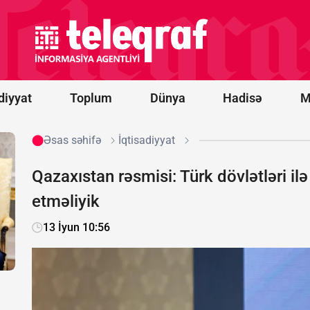
Vens və Modi
ABŞ-
Hindistan
əməkdaşlığını
müzakirə
ediblər
diyyat
Toplum
Dünya
Hadisə
M
Əsas səhifə
İqtisadiyyat
Qazaxıstan rəsmisi: Türk dövlətləri ilə
etməliyik
13 İyun 10:56