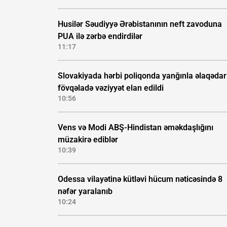
Husilər Səudiyyə Ərəbistanının neft zavoduna
PUA ilə zərbə endirdilər
11:17
Slovakiyada hərbi poliqonda yanğınla əlaqədar
fövqəladə vəziyyət elan edildi
10:56
Vens və Modi ABŞ-Hindistan əməkdaşlığını
müzakirə ediblər
10:39
Odessa vilayətinə kütləvi hücum nəticəsində 8
nəfər yaralanıb
10:24