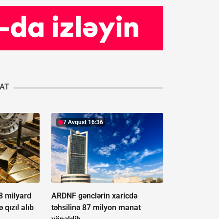
YAT
7 Avqust 16:36
,8 milyard
ARDNF gənclərin xaricdə
 qızıl alıb
təhsilinə 87 milyon manat