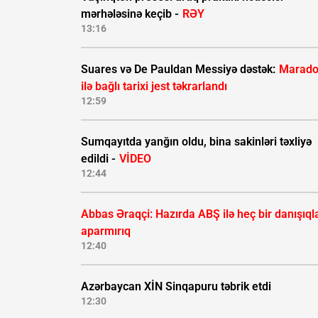
mərhələsinə keçib -
RƏY
13:16
Suares və De Pauldan Messiyə dəstək:
Marad
ilə bağlı tarixi jest təkrarlandı
12:59
Sumqayıtda yanğın oldu, bina sakinləri təxliyə
edildi -
VİDEO
12:44
Abbas Əraqçi: Hazırda ABŞ ilə heç bir danışıql
aparmırıq
12:40
Azərbaycan XİN Sinqapuru təbrik etdi
12:30