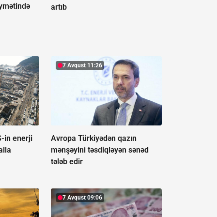
iymətində
artıb
7 Avqust 11:26
-in enerji
Avropa Türkiyədən qazın
alla
mənşəyini təsdiqləyən sənəd
tələb edir
7 Avqust 09:06