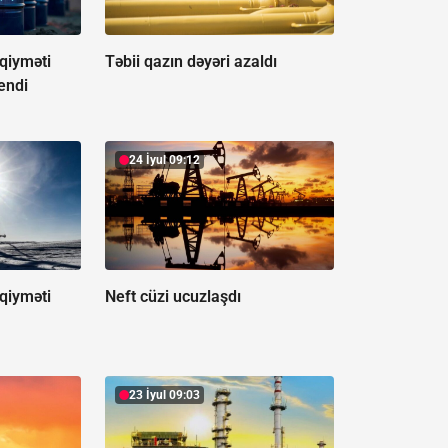
qiyməti
Təbii qazın dəyəri azaldı
endi
24 İyul 09:12
qiyməti
Neft cüzi ucuzlaşdı
23 İyul 09:03