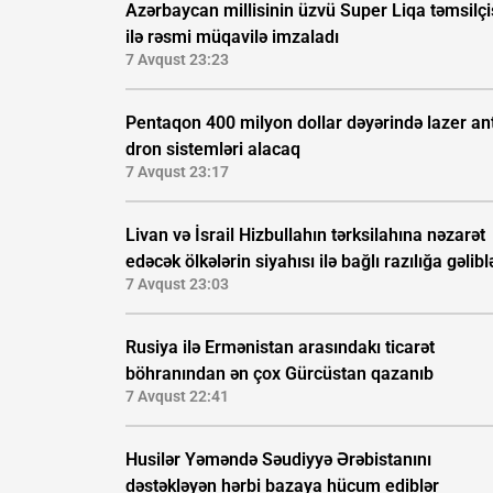
Azərbaycan millisinin üzvü Super Liqa təmsilçi
ilə rəsmi müqavilə imzaladı
7 Avqust 23:23
Pentaqon 400 milyon dollar dəyərində lazer ant
dron sistemləri alacaq
7 Avqust 23:17
Livan və İsrail Hizbullahın tərksilahına nəzarət
edəcək ölkələrin siyahısı ilə bağlı razılığa gəlibl
7 Avqust 23:03
Rusiya ilə Ermənistan arasındakı ticarət
böhranından ən çox Gürcüstan qazanıb
7 Avqust 22:41
Husilər Yəməndə Səudiyyə Ərəbistanını
dəstəkləyən hərbi bazaya hücum ediblər