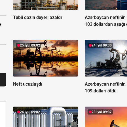
Təbii qazın dəyəri azaldı
Azərbaycan neftinin 
103 dollardan aşağı 
ə
25 İyul 09:02
24 İyul 09:30
Neft ucuzlaşdı
Azərbaycan neftinin 
109 dolları ötdü
24 İyul 09:02
23 İyul 09:37