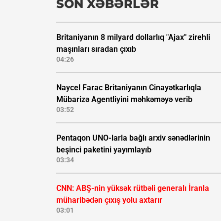
SON XƏBƏRLƏR
Britaniyanın 8 milyard dollarlıq "Ajax" zirehli
maşınları sıradan çıxıb
04:26
Naycel Farac Britaniyanın Cinayətkarlıqla
Mübarizə Agentliyini məhkəməyə verib
03:52
Pentaqon UNO-larla bağlı arxiv sənədlərinin
beşinci paketini yayımlayıb
03:34
CNN: ABŞ-nin yüksək rütbəli generalı İranla
müharibədən çıxış yolu axtarır
03:01