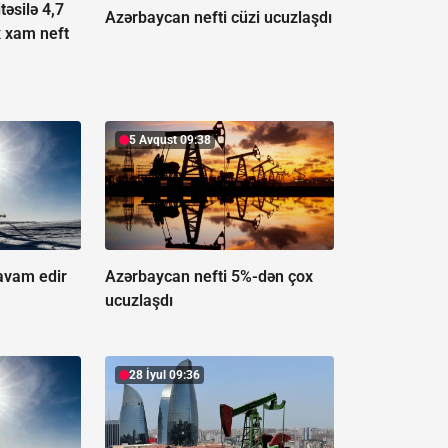
təsilə 4,7
Azərbaycan nefti cüzi ucuzlaşdı
x xam neft
5 Avqust 09:38
avam edir
Azərbaycan nefti 5%-dən çox
ucuzlaşdı
28 İyul 09:36