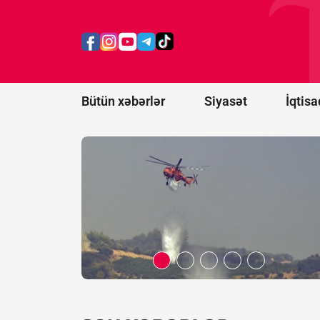
ABŞ-nin Yuta
ştatında
yanğınsöndürən
helikopter
qəzaya uğrayıb
Bütün xəbərlər
Siyasət
İqtisa