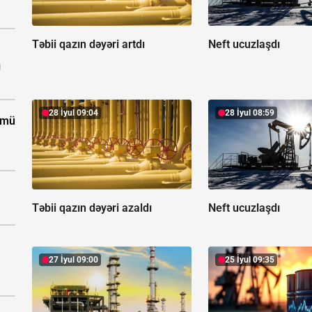
Təbii qazın dəyəri artdı
Neft ucuzlaşdı
ı
28 İyul 09:04
28 İyul 08:59
ümü
Təbii qazın dəyəri azaldı
Neft ucuzlaşdı
27 İyul 09:00
25 İyul 09:35