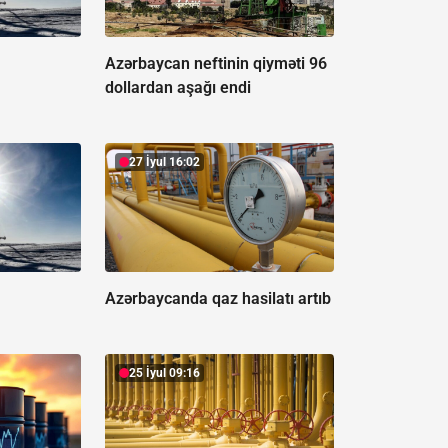
Azərbaycan neftinin qiyməti 96
dollardan aşağı endi
27 İyul 16:02
Azərbaycanda qaz hasilatı artıb
25 İyul 09:16