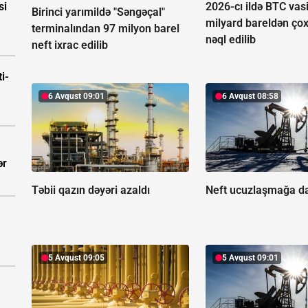
si
2026-cı ildə BTC vasi
Birinci yarımildə "Səngəçal"
milyard bareldən ço
terminalından 97 milyon barel
nəql edilib
neft ixrac edilib
i-
6 Avqust 09:01
6 Avqust 08:58
ər
Təbii qazın dəyəri azaldı
Neft ucuzlaşmağa d
5 Avqust 09:05
5 Avqust 09:01