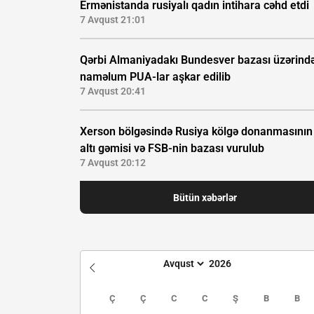
Ermənistanda rusiyalı qadın intihara cəhd etdi
7 Avqust 21:01
Qərbi Almaniyadakı Bundesver bazası üzərind
naməlum PUA-lar aşkar edilib
7 Avqust 20:41
Xerson bölgəsində Rusiya kölgə donanmasının
altı gəmisi və FSB-nin bazası vurulub
7 Avqust 20:12
Bütün xəbərlər
Ç
Ç
C
C
Ş
B
B