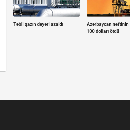
Təbii qazın dəyəri azaldı
Azərbaycan neftinin 
100 dolları ötdü