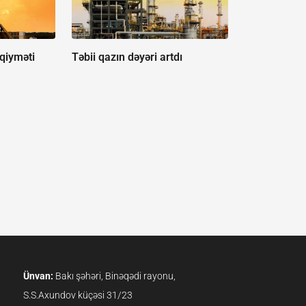
qiyməti
Təbii qazın dəyəri artdı
Ünvan:
Bakı şəhəri, Binəqədi rayonu,
S.S.Axundov küçəsi 31/23