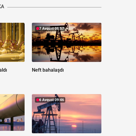
KA
7 Avqust 08:57
aldı
Neft bahalaşdı
6 Avqust 09:46