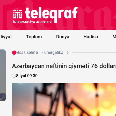
dollar
dəyərində
lazer
anti-dron
sistemləri
alacaq
diyyat
Toplum
Dünya
Hadisə
M
Əsas səhifə
Energetika
Azərbaycan neftinin qiyməti 76 dollar
8 İyul 09:30