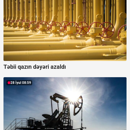
Təbii qazın dəyəri azaldı
28 İyul 08:59