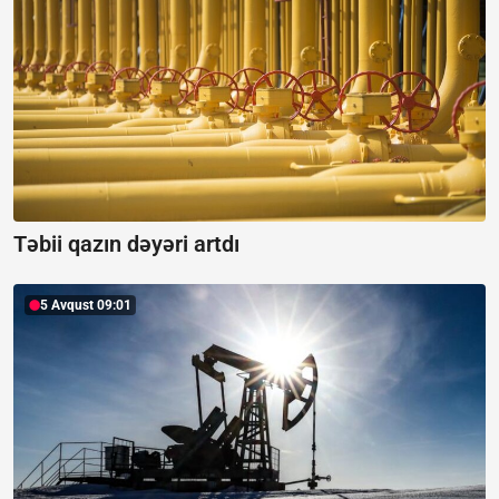
Təbii qazın dəyəri artdı
5 Avqust 09:01