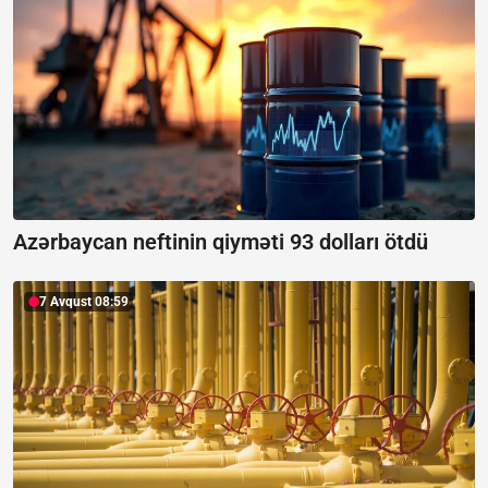
Azərbaycan neftinin qiyməti 93 dolları ötdü
7 Avqust 08:59