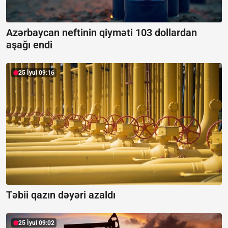
Azərbaycan neftinin qiyməti 103 dollardan
aşağı endi
25 İyul 09:16
Təbii qazın dəyəri azaldı
25 İyul 09:02