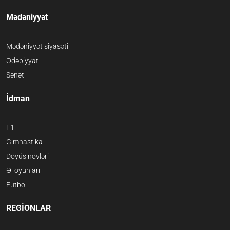
Mədəniyyət
Mədəniyyət siyasəti
Ədəbiyyat
Sənət
İdman
F1
Gimnastika
Döyüş növləri
Əl oyunları
Futbol
REGİONLAR