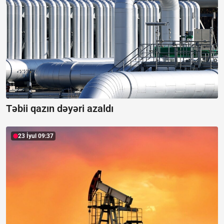
Təbii qazın dəyəri azaldı
23 İyul 09:37