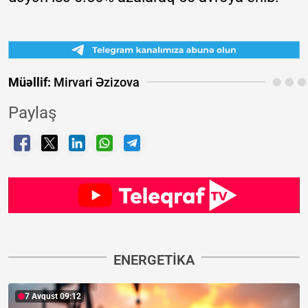
Müəllif:
Mirvari Əzizova
Paylaş
ENERGETIKA
7 Avqust 09:12