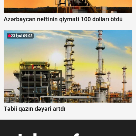
Azərbaycan neftinin qiyməti 100 dolları ötdü
23 İyul 09:03
Təbii qazın dəyəri artdı