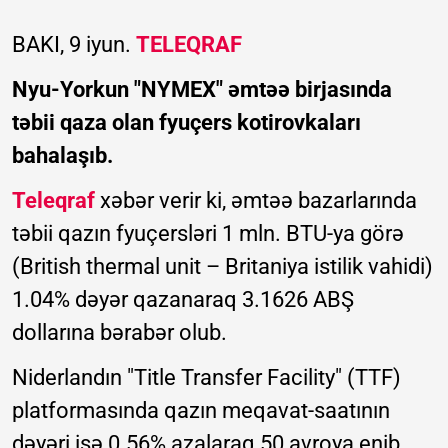
BAKI, 9 iyun.
TELEQRAF
Nyu-Yorkun "NYMEX" əmtəə birjasında
təbii qaza olan fyuçers kotirovkaları
bahalaşıb.
Teleqraf
xəbər verir ki, əmtəə bazarlarında
təbii qazın fyuçersləri 1 mln. BTU-ya görə
(British thermal unit – Britaniya istilik vahidi)
1.04% dəyər qazanaraq 3.1626 ABŞ
dollarına bərabər olub.
Niderlandın "Title Transfer Facility" (TTF)
platformasında qazın meqavat-saatının
dəyəri isə 0.56% azalaraq 50 avroya enib.