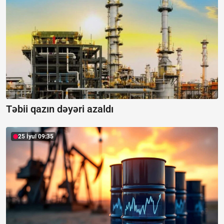
Təbii qazın dəyəri azaldı
25 İyul 09:35