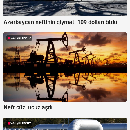
Azərbaycan neftinin qiyməti 109 dolları ötdü
24 İyul 09:12
Neft cüzi ucuzlaşdı
24 İyul 09:02