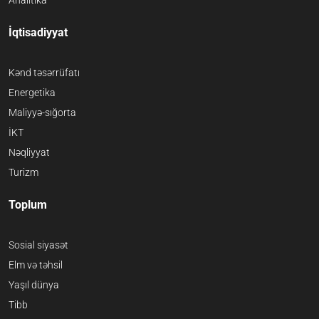
Analitika
İqtisadiyyat
Kənd təsərrüfatı
Energetika
Maliyyə-sığorta
İKT
Nəqliyyat
Turizm
Toplum
Sosial siyasət
Elm və təhsil
Yaşıl dünya
Tibb