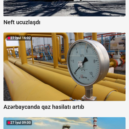
Neft ucuzlaşdı
27 İyul 16:02
Azərbaycanda qaz hasilatı artıb
27 İyul 09:00