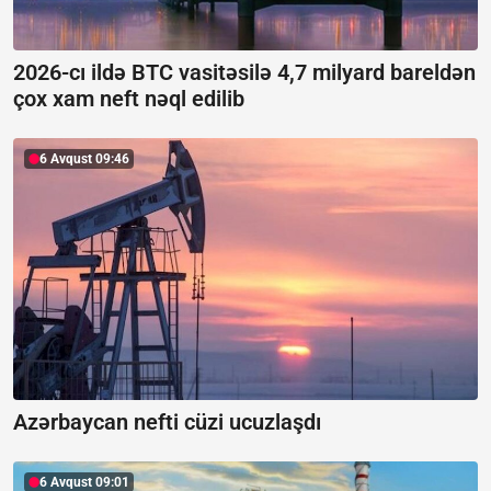
2026-cı ildə BTC vasitəsilə 4,7 milyard bareldən
çox xam neft nəql edilib
6 Avqust 09:46
Azərbaycan nefti cüzi ucuzlaşdı
6 Avqust 09:01