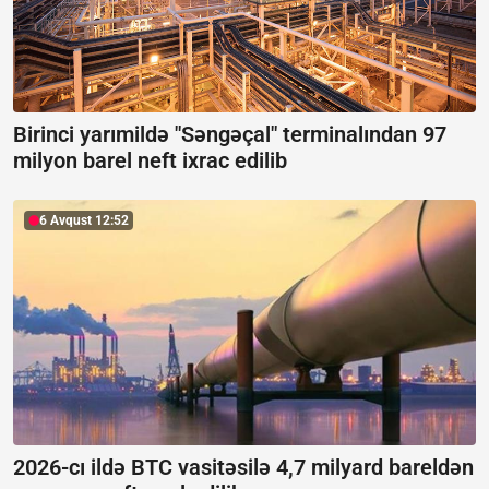
Birinci yarımildə "Səngəçal" terminalından 97
milyon barel neft ixrac edilib
6 Avqust 12:52
2026-cı ildə BTC vasitəsilə 4,7 milyard bareldən