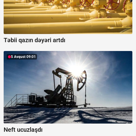
Təbii qazın dəyəri artdı
5 Avqust 09:01
Neft ucuzlaşdı