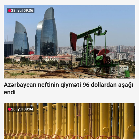
28 İyul 09:36
Azərbaycan neftinin qiyməti 96 dollardan aşağı
endi
28 İyul 09:04