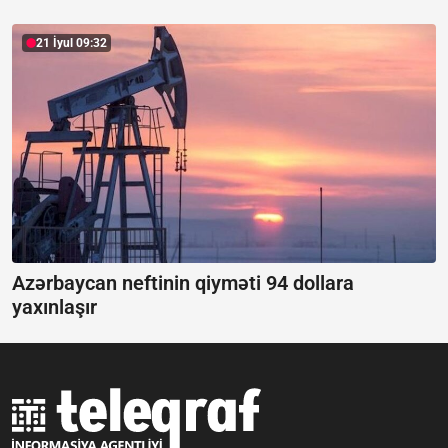
21 İyul 09:32
Azərbaycan neftinin qiyməti 94 dollara
yaxınlaşır