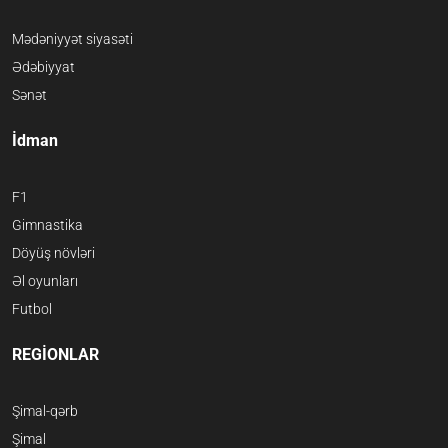
Mədəniyyət siyasəti
Ədəbiyyat
Sənət
İdman
F1
Gimnastika
Döyüş növləri
Əl oyunları
Futbol
REGİONLAR
Şimal-qərb
Şimal