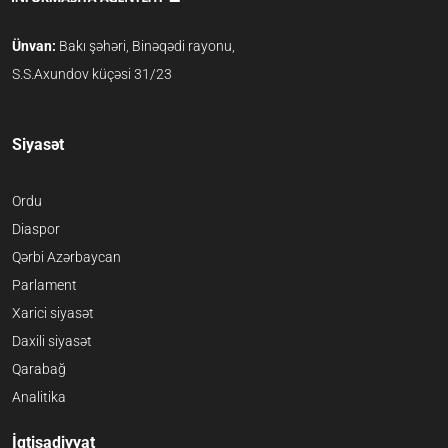
Ünvan:
Bakı şəhəri, Binəqədi rayonu,
S.S.Axundov küçəsi 31/23
Siyasət
Ordu
Diaspor
Qərbi Azərbaycan
Parlament
Xarici siyasət
Daxili siyasət
Qarabağ
Analitika
İqtisadiyyat