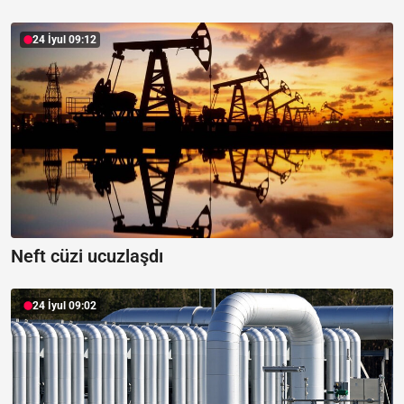
24 İyul 09:12
Neft cüzi ucuzlaşdı
24 İyul 09:02