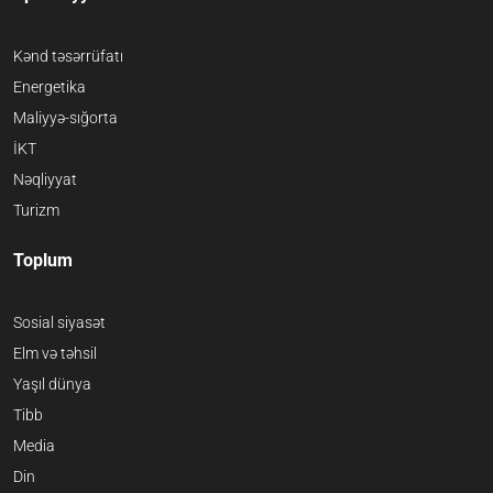
Kənd təsərrüfatı
Energetika
Maliyyə-sığorta
İKT
Nəqliyyat
Turizm
Toplum
Sosial siyasət
Elm və təhsil
Yaşıl dünya
Tibb
Media
Din