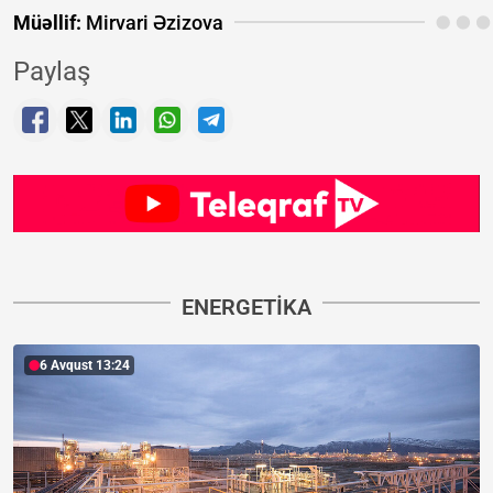
Müəllif:
Mirvari Əzizova
Paylaş
ENERGETIKA
6 Avqust 13:24