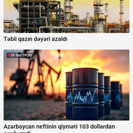
Təbii qazın dəyəri azaldı
25 İyul 09:35
Azərbaycan neftinin qiyməti 103 dollardan