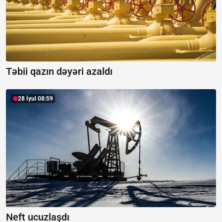
Təbii qazın dəyəri azaldı
28 İyul 08:59
Neft ucuzlaşdı