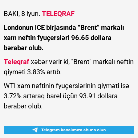
BAKI, 8 iyun.
TELEQRAF
Londonun ICE birjasında “Brent” markalı
xam neftin fyuçersləri 96.65 dollara
bərabər olub.
Teleqraf
xəbər verir ki, "Brent" markalı neftin
qiyməti 3.83% artıb.
WTI xam neftinin fyuçerslərinin qiyməti isə
3.72% artaraq barel üçün 93.91 dollara
bərabər olub.