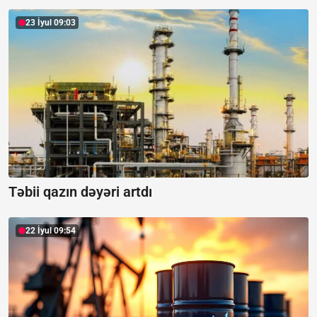
23 İyul 09:03
Təbii qazın dəyəri artdı
22 İyul 09:54