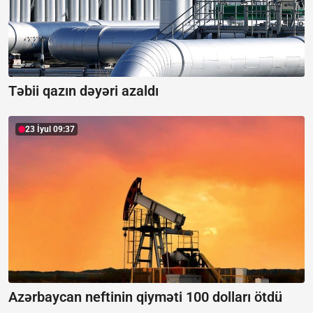
Təbii qazın dəyəri azaldı
23 İyul 09:37
Azərbaycan neftinin qiyməti 100 dolları ötdü