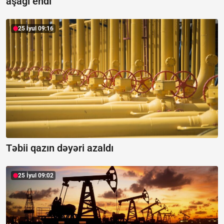
aşağı endi
25 İyul 09:16
Təbii qazın dəyəri azaldı
25 İyul 09:02