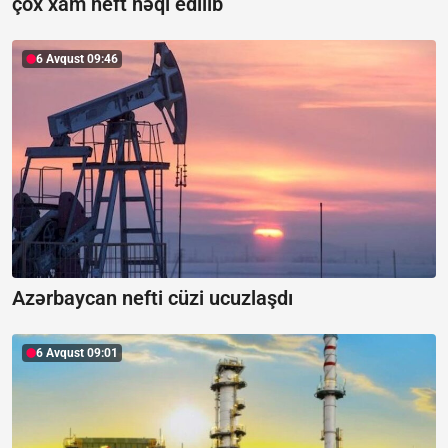
çox xam neft nəql edilib
6 Avqust 09:46
Azərbaycan nefti cüzi ucuzlaşdı
6 Avqust 09:01