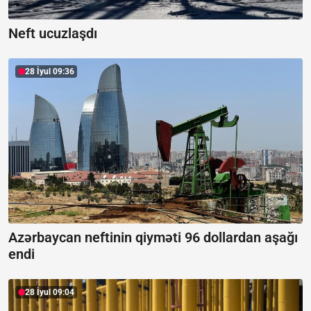
Neft ucuzlaşdı
28 İyul 09:36
Azərbaycan neftinin qiyməti 96 dollardan aşağı
endi
28 İyul 09:04