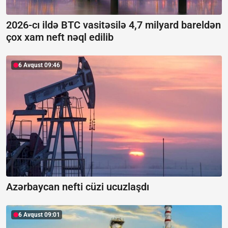
2026-cı ildə BTC vasitəsilə 4,7 milyard bareldən
çox xam neft nəql edilib
6 Avqust 09:46
Azərbaycan nefti cüzi ucuzlaşdı
6 Avqust 09:01