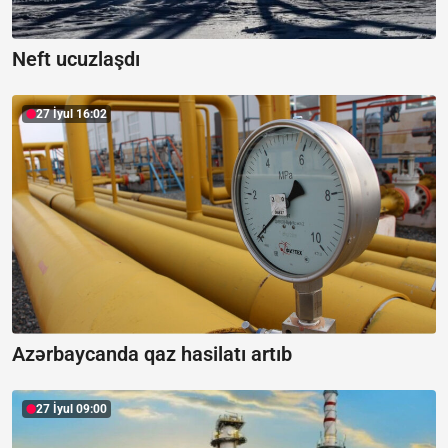
Neft ucuzlaşdı
27 İyul 16:02
Azərbaycanda qaz hasilatı artıb
27 İyul 09:00