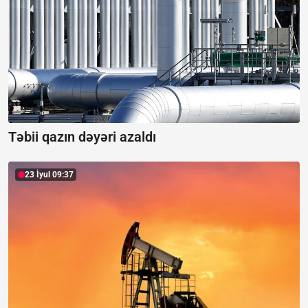
Təbii qazın dəyəri azaldı
23 İyul 09:37