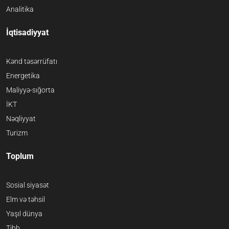
Analitika
İqtisadiyyat
Kənd təsərrüfatı
Energetika
Maliyyə-sığorta
İKT
Nəqliyyat
Turizm
Toplum
Sosial siyasət
Elm və təhsil
Yaşıl dünya
Tibb