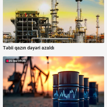
Təbii qazın dəyəri azaldı
25 İyul 09:35