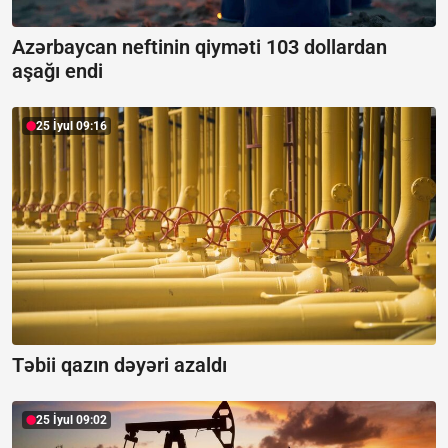
Azərbaycan neftinin qiyməti 103 dollardan
aşağı endi
25 İyul 09:16
Təbii qazın dəyəri azaldı
25 İyul 09:02