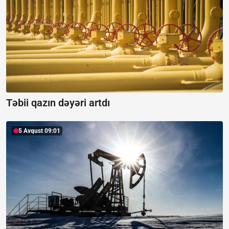
Təbii qazın dəyəri artdı
5 Avqust 09:01