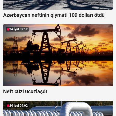
Azərbaycan neftinin qiyməti 109 dolları ötdü
24 İyul 09:12
Neft cüzi ucuzlaşdı
24 İyul 09:02