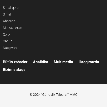
Şimal-qərb
Şimal
Abşeron
Mərkəzi Aran
Qərb
Cənub
Naxçıvan
Bütün xəbərlər
Analitika
Multimedia
Haqqımızda
Bizimlə əlaqə
© 2024 "Gündəlik Teleqraf" MMC