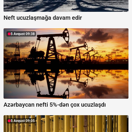
Neft ucuzlaşmağa davam edir
5 Avqust 09:38
Azərbaycan nefti 5%-dən çox ucuzlaşdı
5 Avqust 09:05