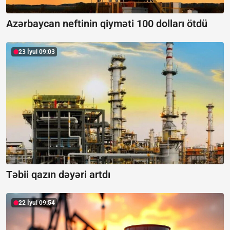
Azərbaycan neftinin qiyməti 100 dolları ötdü
23 İyul 09:03
Təbii qazın dəyəri artdı
22 İyul 09:54