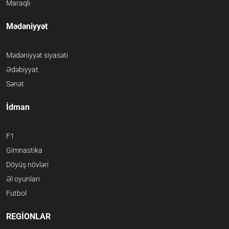
Maraqlı
Mədəniyyət
Mədəniyyət siyasəti
Ədəbiyyat
Sənət
İdman
F1
Gimnastika
Döyüş növləri
Əl oyunları
Futbol
REGİONLAR