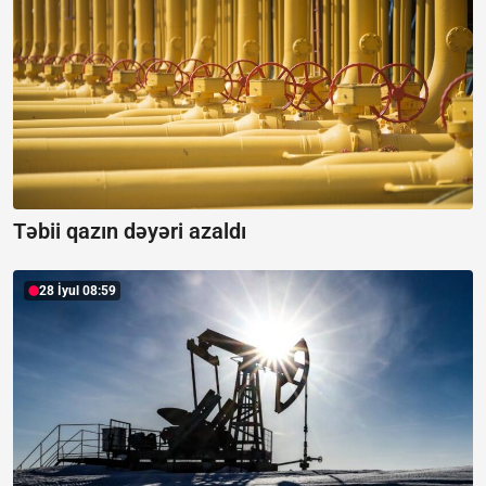
Təbii qazın dəyəri azaldı
28 İyul 08:59