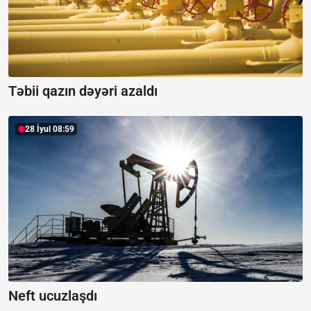
Təbii qazın dəyəri azaldı
28 İyul 08:59
Neft ucuzlaşdı