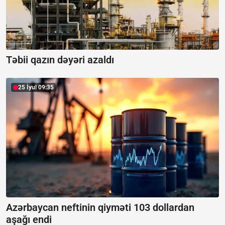
Təbii qazın dəyəri azaldı
25 İyul 09:35
Azərbaycan neftinin qiyməti 103 dollardan
aşağı endi