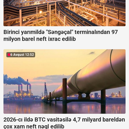
Birinci yarımildə "Səngəçal" terminalından 97
milyon barel neft ixrac edilib
6 Avqust 12:52
2026-cı ildə BTC vasitəsilə 4,7 milyard bareldən
çox xam neft nəql edilib