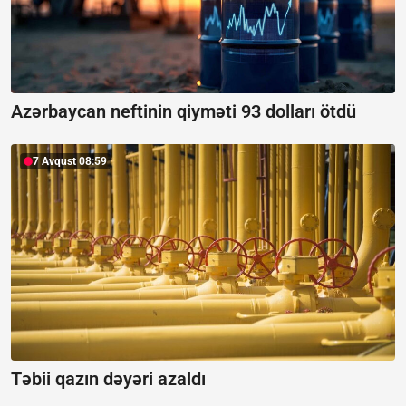
Azərbaycan neftinin qiyməti 93 dolları ötdü
7 Avqust 08:59
Təbii qazın dəyəri azaldı