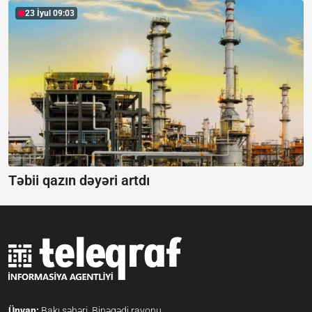
23 İyul 09:03
Təbii qazın dəyəri artdı
Ünvan:
Bakı şəhəri, Binəqədi rayonu,