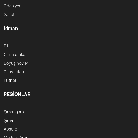
Ədəbiyyat
Sənət
İdman
F1
Gimnastika
Döyüş növləri
Əl oyunları
Futbol
REGİONLAR
Şimal-qərb
Şimal
Abşeron
Mərkəzi Aran