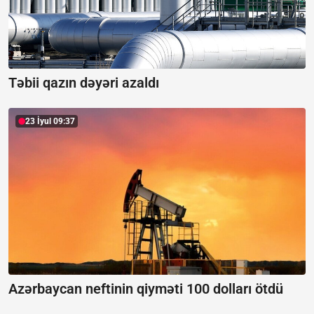
Təbii qazın dəyəri azaldı
23 İyul 09:37
Azərbaycan neftinin qiyməti 100 dolları ötdü