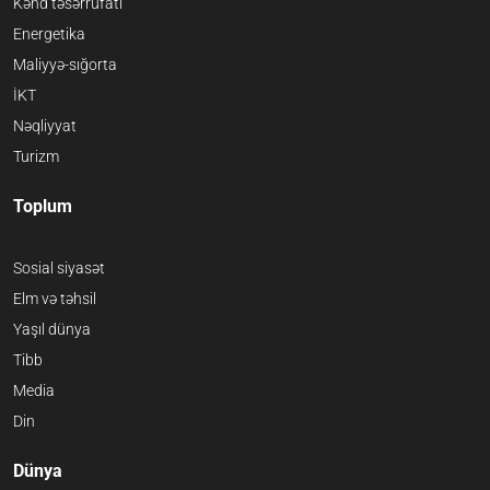
Kənd təsərrüfatı
Energetika
Maliyyə-sığorta
İKT
Nəqliyyat
Turizm
Toplum
Sosial siyasət
Elm və təhsil
Yaşıl dünya
Tibb
Media
Din
Dünya