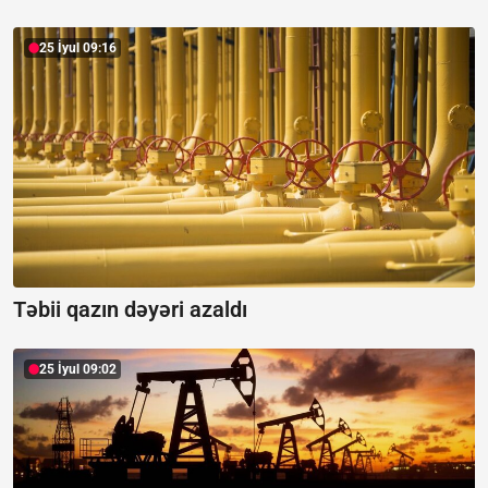
25 İyul 09:16
Təbii qazın dəyəri azaldı
25 İyul 09:02