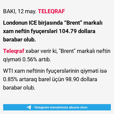
BAKI, 12 may.
TELEQRAF
Londonun ICE birjasında “Brent” markalı
xam neftin fyuçersləri 104.79 dollara
bərabər olub.
Teleqraf
xəbər verir ki, "Brent" markalı neftin
qiyməti 0.56% artıb.
WTI xam neftinin fyuçerslərinin qiyməti isə
0.85% artaraq barel üçün 98.90 dollara
bərabər olub.