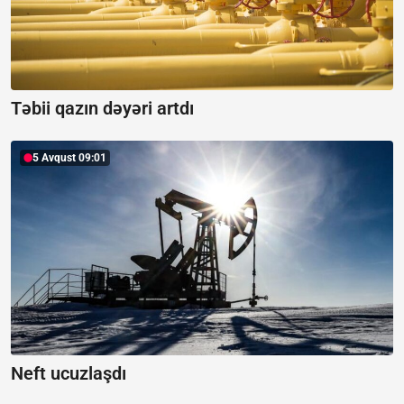
Təbii qazın dəyəri artdı
5 Avqust 09:01
Neft ucuzlaşdı