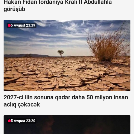
Hakan Fidan İordaniya Kralı II Abdullahla
görüşüb
5 Avqust 23:39
2027-ci ilin sonuna qədər daha 50 milyon insan
aclıq çəkəcək
5 Avqust 23:20