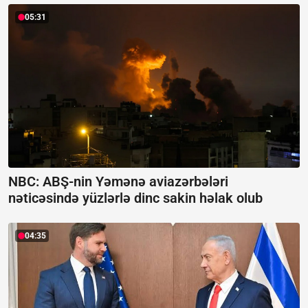
05:31
NBC: ABŞ-nin Yəmənə aviazərbələri
nəticəsində yüzlərlə dinc sakin həlak olub
04:35