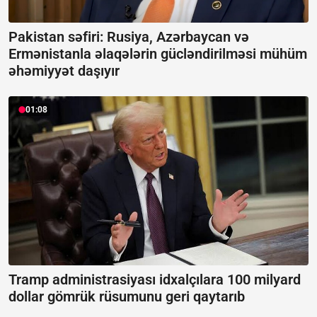
Pakistan səfiri: Rusiya, Azərbaycan və
Ermənistanla əlaqələrin gücləndirilməsi mühüm
əhəmiyyət daşıyır
01:08
Tramp administrasiyası idxalçılara 100 milyard
dollar gömrük rüsumunu geri qaytarıb