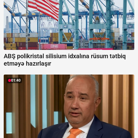
ABŞ polikristal silisium idxalına rüsum tətbiq
etməyə hazırlaşır
01:40