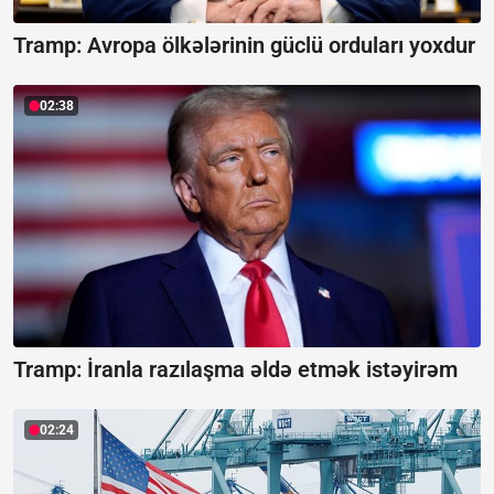
Tramp: Avropa ölkələrinin güclü orduları yoxdur
02:38
Tramp: İranla razılaşma əldə etmək istəyirəm
02:24