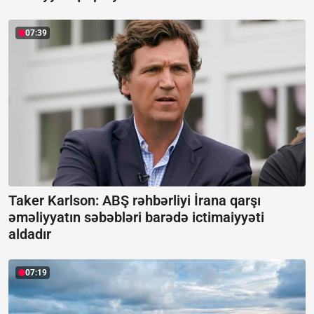
07:39
Taker Karlson: ABŞ rəhbərliyi İrana qarşı
əməliyyatın səbəbləri barədə ictimaiyyəti
aldadır
07:19