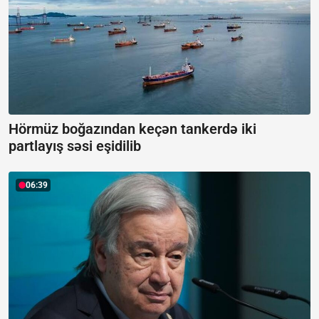
Hörmüz boğazından keçən tankerdə iki
partlayış səsi eşidilib
06:39