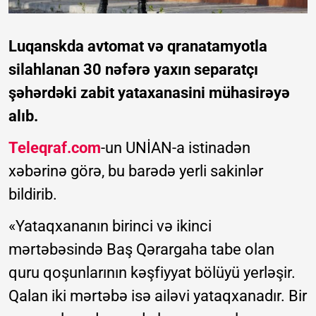
Luqanskda avtomat və qranatamyotla
silahlanan 30 nəfərə yaxın separatçı
şəhərdəki zabit yataxanasini mühasirəyə
alıb.
Teleqraf.com
-un UNİAN-a istinadən
xəbərinə görə, bu barədə yerli sakinlər
bildirib.
«Yataqxananın birinci və ikinci
mərtəbəsində Baş Qərargaha tabe olan
quru qoşunlarının kəşfiyyat bölüyü yerləşir.
Qalan iki mərtəbə isə ailəvi yataqxanadır. Bir