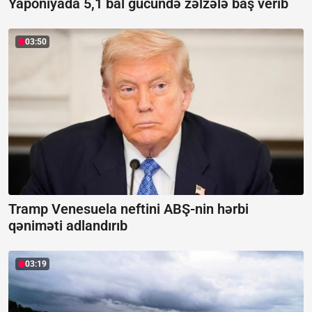
Yaponiyada 5,1 bal gücündə zəlzələ baş verib
03:50
Tramp Venesuela neftini ABŞ-nin hərbi
qəniməti adlandırıb
03:19