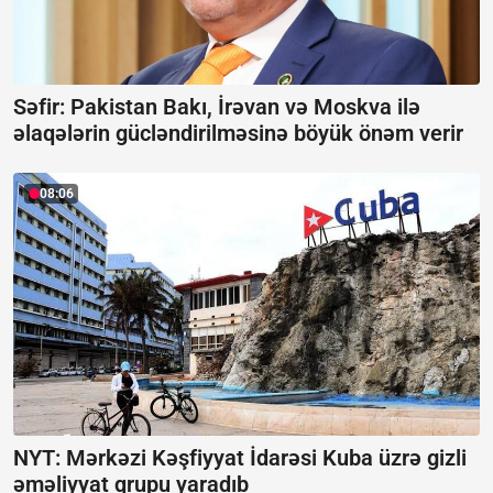
Səfir: Pakistan Bakı, İrəvan və Moskva ilə
əlaqələrin gücləndirilməsinə böyük önəm verir
08:06
NYT: Mərkəzi Kəşfiyyat İdarəsi Kuba üzrə gizli
əməliyyat qrupu yaradıb