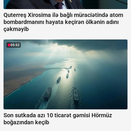
Quterreş Xirosima ilə bağlı müraciətində atom
bombardmanını həyata keçirən ölkənin adını
çəkməyib
05:52
Son sutkada azı 10 ticarət gəmisi Hörmüz
boğazından keçib