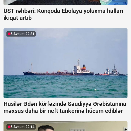
ÜST rəhbəri: Konqoda Ebolaya yoluxma halları
ikiqat artıb
5 Avqust 22:31
Husilər Ədən körfəzində Səudiyyə Ərəbistanına
məxsus daha bir neft tankerinə hücum ediblər
5 Avqust 22:14