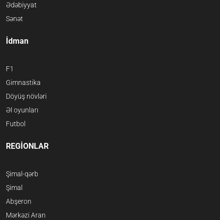
Ədəbiyyat
Sənət
İdman
F1
Gimnastika
Döyüş növləri
Əl oyunları
Futbol
REGİONLAR
Şimal-qərb
Şimal
Abşeron
Mərkəzi Aran