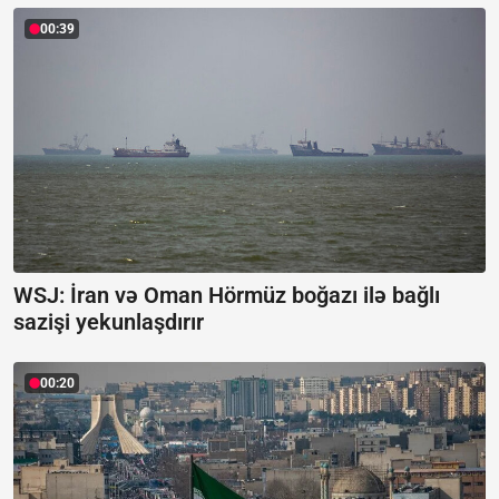
00:39
WSJ: İran və Oman Hörmüz boğazı ilə bağlı
sazişi yekunlaşdırır
00:20