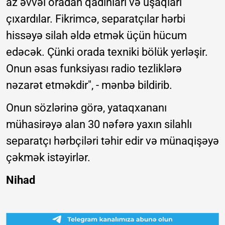
az əvvəl oradan qadınları və uşaqları
çıxardılar. Fikrimcə, separatçılar hərbi
hissəyə silah əldə etmək üçün hücum
edəcək. Çünki orada texniki bölük yerləşir.
Onun əsas funksiyası radio tezliklərə
nəzarət etməkdir", - mənbə bildirib.
Onun sözlərinə görə, yataqxananı
mühasirəyə alan 30 nəfərə yaxın silahlı
separatçı hərbçiləri təhir edir və münaqişəyə
çəkmək istəyirlər.
Nihad