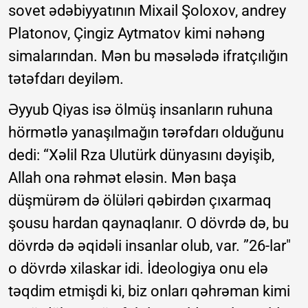
sovet ədəbiyyatının Mixail Şoloxov, andrey
Platonov, Çingiz Aytmatov kimi nəhəng
simalarından. Mən bu məsələdə ifratçılığın
tətəfdarı deyiləm.
Əyyub Qiyas isə ölmüş insanların ruhuna
hörmətlə yanaşılmağın tərəfdarı olduğunu
dedi: “Xəlil Rza Ulutürk dünyasını dəyişib,
Allah ona rəhmət eləsin. Mən başa
düşmürəm də ölüləri qəbirdən çıxarmaq
şousu hardan qaynaqlanır. O dövrdə də, bu
dövrdə də əqidəli insanlar olub, var. ”26-lar"
o dövrdə xilaskar idi. İdeologiya onu elə
təqdim etmişdi ki, biz onları qəhrəman kimi