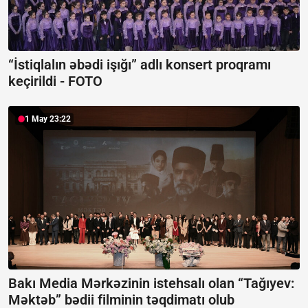
“İstiqlalın əbədi işığı” adlı konsert proqramı
keçirildi -
FOTO
1 May 23:22
Bakı Media Mərkəzinin istehsalı olan “Tağıyev:
Məktəb” bədii filminin təqdimatı olub