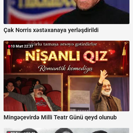
Çak Norris xəstəxanaya yerləşdirildi
10 Mart 22:37
Mingəçevirdə Milli Teatr Günü qeyd olunub