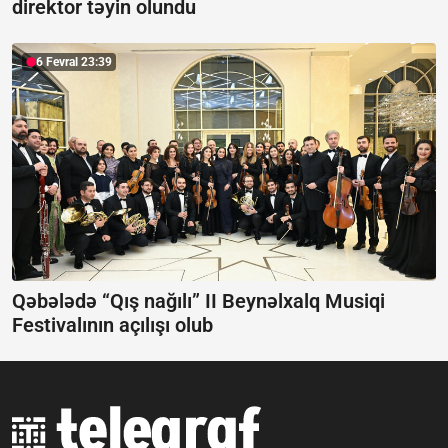
direktor təyin olundu
6 Fevral 23:39
Qəbələdə “Qış nağılı” II Beynəlxalq Musiqi
Festivalının açılışı olub