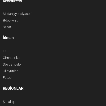
Mədəniyyət
Mədəniyyət siyasəti
Ədəbiyyat
Sənət
İdman
F1
Gimnastika
Döyüş növləri
Əl oyunları
Futbol
REGİONLAR
Şimal-qərb