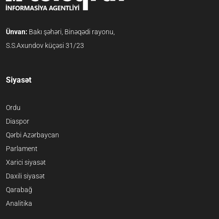
Ünvan:
Bakı şəhəri, Binəqədi rayonu,
S.S.Axundov küçəsi 31/23
Siyasət
Ordu
Diaspor
Qərbi Azərbaycan
Parlament
Xarici siyasət
Daxili siyasət
Qarabağ
Analitika