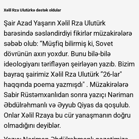
Xəlil Rza Ulutürkə dəstək oldular
Şair Azad Yaşarın Xəlil Rza Ulutürk
barəsində səsləndirdiyi fikirlər müzakirələrə
səbəb olub: “Müşfiq bilirmiş ki, Sovet
dövrünün axırı yoxdur. Bunu bilə-bilə
ideologiyanı tərifləyən şeirləyən yazıb. Bizim
bayraq şairimiz Xəlil Rza Ulutürk ”26-lar"
haqqında poema yazmışdı" . Müzakirələrə
Sabir Rüstəmxanlıdan sonra yazıçı Nəriman
Əbdülrəhmanlı və Əyyub Qiyas da qoşulub.
Onlar Xəlil Rzaya bu cür yanaşmanın doğru
olmadığını deyiblər.