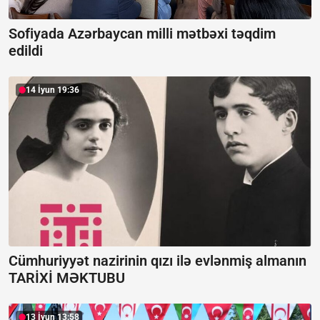
Sofiyada Azərbaycan milli mətbəxi təqdim
edildi
14 İyun 19:36
Cümhuriyyət nazirinin qızı ilə evlənmiş almanın
TARİXİ MƏKTUBU
13 İyun 13:58