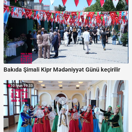
Bakıda Şimali Kipr Mədəniyyət Günü keçirilir
10 İyun 19:33