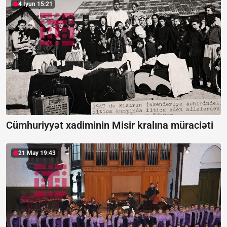
4 İyun 15:21
Cümhuriyyət xadiminin Misir kralına müraciəti
21 May 19:43