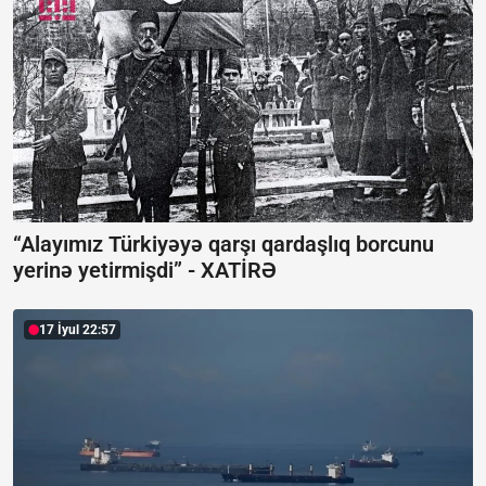
“Alayımız Türkiyəyə qarşı qardaşlıq borcunu
yerinə yetirmişdi” -
XATİRƏ
17 İyul 22:57