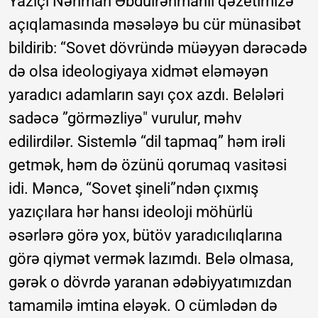
Yazıçı Nəriman Əbdülrəhmanlı qəzetimizə
açıqlamasında məsələyə bu cür münasibət
bildirib: “Sovet dövründə müəyyən dərəcədə
də olsa ideologiyaya xidmət eləməyən
yaradıcı adamların sayı çox azdı. Belələri
sadəcə ”görməzliyə" vurulur, məhv
edilirdilər. Sistemlə “dil tapmaq” həm irəli
getmək, həm də özünü qorumaq vasitəsi
idi. Məncə, “Sovet şineli”ndən çıxmış
yazıçılara hər hansı ideoloji möhürlü
əsərlərə görə yox, bütöv yaradıcılıqlarına
görə qiymət vermək lazımdı. Belə olmasa,
gərək o dövrdə yaranan ədəbiyyatımızdan
tamamilə imtina eləyək. O cümlədən də