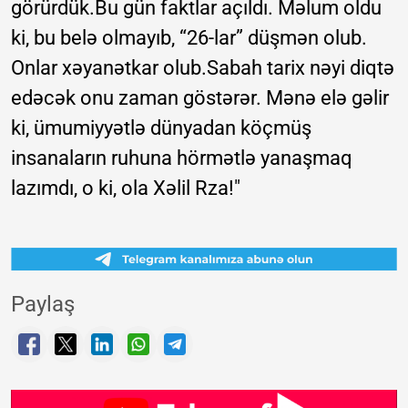
görürdük.Bu gün faktlar açıldı. Məlum oldu
ki, bu belə olmayıb, “26-lar” düşmən olub.
Onlar xəyanətkar olub.Sabah tarix nəyi diqtə
edəcək onu zaman göstərər. Mənə elə gəlir
ki, ümumiyyətlə dünyadan köçmüş
insanaların ruhuna hörmətlə yanaşmaq
lazımdı, o ki, ola Xəlil Rza!"
Paylaş