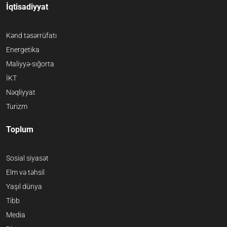
İqtisadiyyat
Kənd təsərrüfatı
Energetika
Maliyyə-sığorta
İKT
Nəqliyyat
Turizm
Toplum
Sosial siyasət
Elm və təhsil
Yaşıl dünya
Tibb
Media