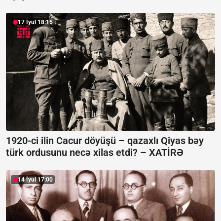
17 İyul 18:15
1920-ci ilin Cacur döyüşü – qazaxlı Qiyas bəy
türk ordusunu necə xilas etdi? –
XATİRƏ
14 İyul 17:00