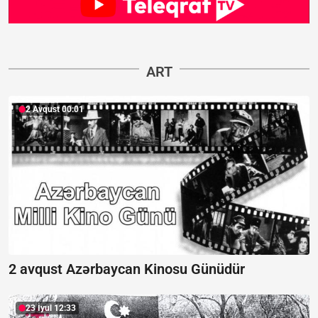
ART
2 Avqust 00:01
2 avqust Azərbaycan Kinosu Günüdür
23 İyul 12:33