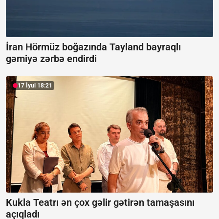
İran Hörmüz boğazında Tayland bayraqlı
gəmiyə zərbə endirdi
17 İyul 18:21
Kukla Teatrı ən çox gəlir gətirən tamaşasını
açıqladı