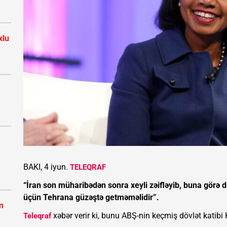
xlu
BAKI, 4 iyun.
TELEQRAF
“İran son müharibədən sonra xeyli zəifləyib, buna görə 
üçün Tehrana güzəştə getməməlidir”.
m
xəbər verir ki, bunu ABŞ-nin keçmiş dövlət katibi
Teleqraf