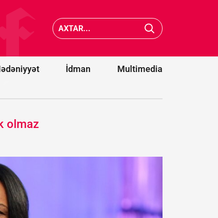
Laricaninin
sabiq
öldürülməsi
futbolçu
barədə yeni
"Dinamo
xəbər:
Oğlu
əvvəlki
vasitəsilə
gücündə
ələ keçirilib
deyil
ədəniyyət
İdman
Multimedia
k olmaz