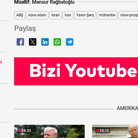
Müəllif:
Mənsur Rəğbətoğlu
ABŞ
nüvə silahı
İsrail
İran
Yaxın Şərq
müharibə
nüvə proq
Paylaş
u
AMERIK
16:32
10:12