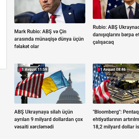
Rubio: ABŞ Ukrayna
Mark Rubio: ABŞ və Çin
danışıqlarını bərpa 
arasında münaqişə dünya üçün
çalışacaq
fəlakət olar
1 Avqust 11:59
1 Avqust 08:46
ABŞ Ukraynaya silah üçün
"Bloomberg": Pentaq
ayrılan 9 milyard dollardan çox
ehtiyatlarının artırı
vəsaiti xərcləmədi
18,2 milyard dollar i