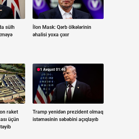
da sülh
İlon Mask: Qərb ölkələrinin
etməyə
əhalisi yoxa çıxır
1 Avqust 01:46
on raket
Tramp yenidən prezident olmaq
lması üçün
istəməsinin səbəbini açıqlayıb
stəyib