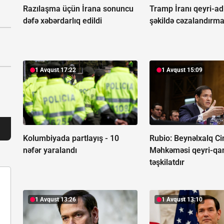
Razılaşma üçün İrana sonuncu
Tramp İranı qeyri-adi
dəfə xəbərdarlıq edildi
şəkildə cəzalandırma
1 Avqust 17:22
1 Avqust 15:09
Kolumbiyada partlayış -
10
Rubio: Beynəlxalq Ci
nəfər yaralandı
Məhkəməsi qeyri-qa
təşkilatdır
1 Avqust 13:26
1 Avqust 13:10