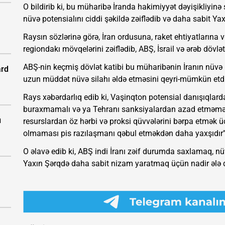
O bildirib ki, bu müharibə İranda hakimiyyət dəyişikliyinə
nüvə potensialını ciddi şəkildə zəiflədib və daha sabit Y
Raysın sözlərinə görə, İran ordusuna, raket ehtiyatlarına
regiondakı mövqelərini zəiflədib, ABŞ, İsrail və ərəb dövlə
ABŞ-nin keçmiş dövlət katibi bu müharibənin İranın nüvə pr
ard
uzun müddət nüvə silahı əldə etməsini qeyri-mümkün etdi
Rays xəbərdarlıq edib ki, Vaşinqton potensial danışıqlard
buraxmamalı və ya Tehranı sanksiyalardan azad etməməli
ı
resurslardan öz hərbi və proksi qüvvələrini bərpa etmək ü
olmaması pis razılaşmanı qəbul etməkdən daha yaxşıdır”
O əlavə edib ki, ABŞ indi İranı zəif durumda saxlamaq, nü
Yaxın Şərqdə daha sabit nizam yaratmaq üçün nadir ələ d