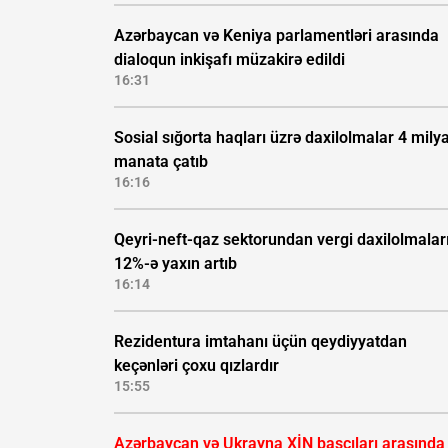
Azərbaycan və Keniya parlamentləri arasında
dialoqun inkişafı müzakirə edildi
16:31
Sosial sığorta haqları üzrə daxilolmalar 4 mily
manata çatıb
16:16
Qeyri-neft-qaz sektorundan vergi daxilolmalar
12%-ə yaxın artıb
16:14
Rezidentura imtahanı üçün qeydiyyatdan
keçənləri çoxu qızlardır
15:55
Azərbaycan və Ukrayna XİN başçıları arasında