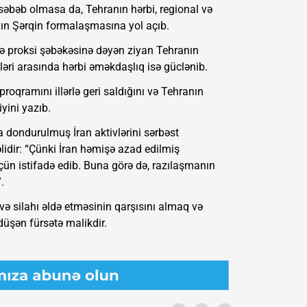
 səbəb olmasa da, Tehranın hərbi, regional və
axın Şərqin formalaşmasına yol açıb.
 və proksi şəbəkəsinə dəyən ziyan Tehranın
tləri arasında hərbi əməkdaşlıq isə güclənib.
oqramını illərlə geri saldığını və Tehranın
yini yazıb.
a dondurulmuş İran aktivlərini sərbəst
dir: “Çünki İran həmişə azad edilmiş
çün istifadə edib. Buna görə də, razılaşmanın
.
və silahı əldə etməsinin qarşısını almaq və
üşən fürsətə malikdir.