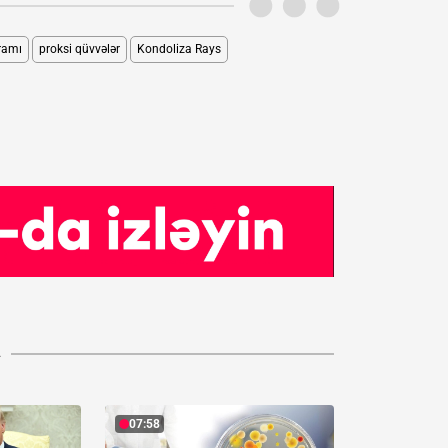
ramı
proksi qüvvələr
Kondoliza Rays
A
07:58