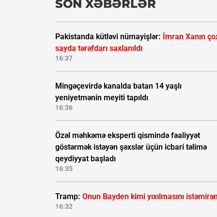
SON XƏBƏRLƏR
Pakistanda kütləvi nümayişlər:
İmran Xanın ço
sayda tərəfdarı saxlanıldı
16:37
Mingəçevirdə kanalda batan 14 yaşlı
yeniyetmənin meyiti tapıldı
16:36
Özəl məhkəmə eksperti qismində fəaliyyət
göstərmək istəyən şəxslər üçün icbari təlimə
qeydiyyat başladı
16:35
Tramp:
Onun Bayden kimi yıxılmasını istəmirə
16:32