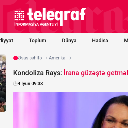
imtahanı
üçün
qeydiyyatdan
keçənləri
çoxu
qızlardır
diyyat
Toplum
Dünya
Hadisə
M
Əsas səhifə
Amerika
Kondoliza Rays:
İrana güzəştə getmə
4 İyun 09:33