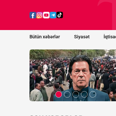
nümayişlər:
İmran
Xanın çoxlu
sayda
tərəfdarı
saxlanıldı
Bütün xəbərlər
Siyasət
İqtisa