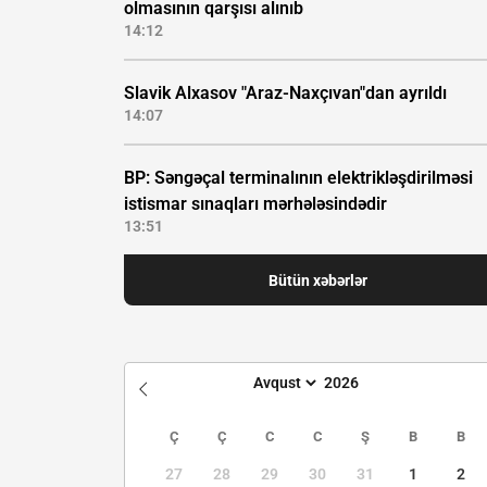
olmasının qarşısı alınıb
14:12
Slavik Alxasov "Araz-Naxçıvan"dan ayrıldı
14:07
BP: Səngəçal terminalının elektrikləşdirilməsi
istismar sınaqları mərhələsindədir
13:51
Bütün xəbərlər
Ç
Ç
C
C
Ş
B
B
27
28
29
30
31
1
2