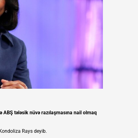
də ABŞ tələsik nüvə razılaşmasına nail olmaq
 Kondoliza Rays deyib.