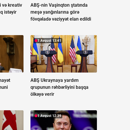
 və kreativ
ABŞ-nin Vaşinqton ştatında
q istəyir
meşə yanğınlarına görə
fövqəladə vəziyyət elan edildi
1 Avqust 13:41
nayət
ABŞ Ukraynaya yardım
nuni
qrupunun rəhbərliyini başqa
ölkəyə verir
1 Avqust 12:39