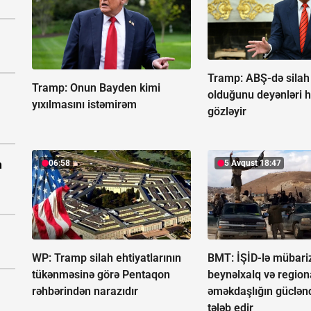
Tramp: ABŞ-də silah q
Tramp:
Onun Bayden kimi
olduğunu deyənləri 
yıxılmasını istəmirəm
gözləyir
06:58
5 Avqust 18:47
n
WP: Tramp silah ehtiyatlarının
BMT: İŞİD-lə mübari
tükənməsinə görə Pentaqon
beynəlxalq və region
rəhbərindən narazıdır
əməkdaşlığın güclənd
tələb edir