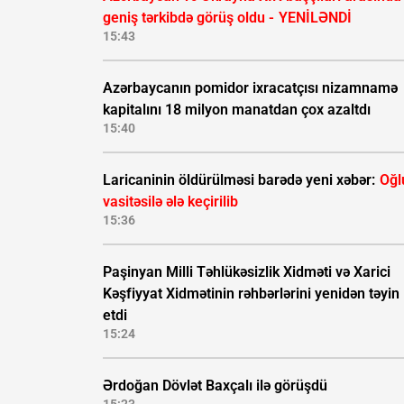
geniş tərkibdə görüş oldu -
YENİLƏNDİ
15:43
Azərbaycanın pomidor ixracatçısı nizamnamə
kapitalını 18 milyon manatdan çox azaltdı
15:40
Laricaninin öldürülməsi barədə yeni xəbər:
Oğl
vasitəsilə ələ keçirilib
15:36
Paşinyan Milli Təhlükəsizlik Xidməti və Xarici
Kəşfiyyat Xidmətinin rəhbərlərini yenidən təyin
etdi
15:24
Ərdoğan Dövlət Baxçalı ilə görüşdü