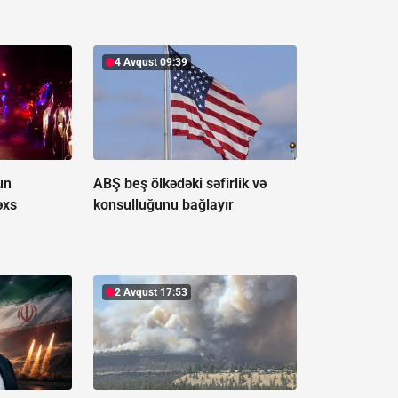
4 Avqust 09:39
un
ABŞ beş ölkədəki səfirlik və
əxs
konsulluğunu bağlayır
2 Avqust 17:53