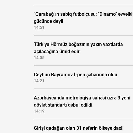
"Qarabağ"ın sabiq futbolçusu: "Dinamo" əvvəlki
gücündə deyil
14:51
Türkiyə Hörmüz boğazının yaxın vaxtlarda
açılacağına ümid edir
14:35
Ceyhun Bayramov İrpen şəhərində oldu
14:21
Azərbaycanda metrologiya sahəsi üzrə 3 yeni
dövlət standartı qəbul edildi
14:19
Girişi qadağan olan 31 nəfərin ölkəyə daxil