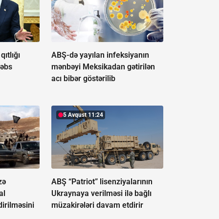
ıtlığı
ABŞ-də yayılan infeksiyanın
həbs
mənbəyi Meksikadan gətirilən
acı bibər göstərilib
5 Avqust 11:24
zə
ABŞ “Patriot” lisenziyalarının
al
Ukraynaya verilməsi ilə bağlı
irilməsini
müzakirələri davam etdirir