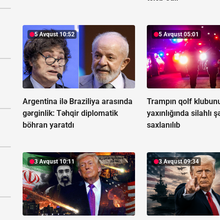
5 Avqust 10:52
5 Avqust 05:01
Argentina ilə Braziliya arasında
Trampın qolf klubun
gərginlik:
Təhqir diplomatik
yaxınlığında silahlı ş
böhran yaratdı
saxlanılıb
3 Avqust 10:11
3 Avqust 09:34