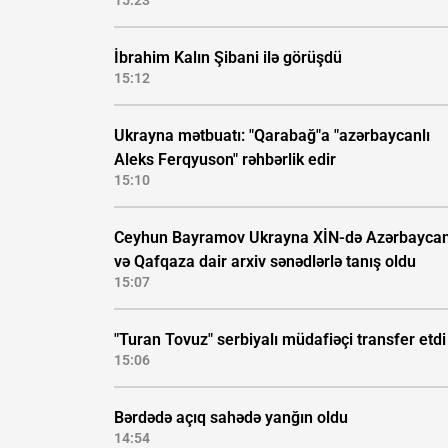
15:23
İbrahim Kalın Şibani ilə görüşdü
15:12
Ukrayna mətbuatı: "Qarabağ"a "azərbaycanlı
Aleks Ferqyuson" rəhbərlik edir
15:10
Ceyhun Bayramov Ukrayna XİN-də Azərbayca
və Qafqaza dair arxiv sənədlərlə tanış oldu
15:07
"Turan Tovuz" serbiyalı müdafiəçi transfer etdi
15:06
Bərdədə açıq sahədə yanğın oldu
14:54