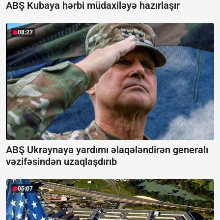
ABŞ Kubaya hərbi müdaxiləyə hazırlaşır
08:27
ABŞ Ukraynaya yardımı əlaqələndirən generalı
vəzifəsindən uzaqlaşdırıb
05:07