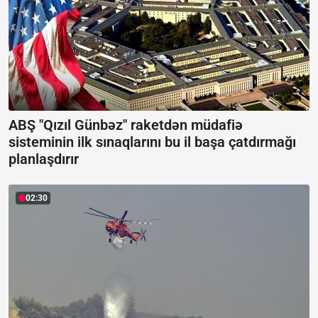
ABŞ "Qızıl Günbəz" raketdən müdafiə
sisteminin ilk sınaqlarını bu il başa çatdırmağı
planlaşdırır
02:30