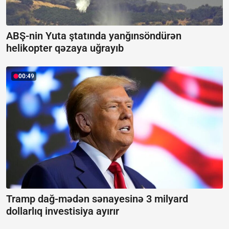
ABŞ-nin Yuta ştatında yanğınsöndürən
helikopter qəzaya uğrayıb
00:49
Tramp dağ-mədən sənayesinə 3 milyard
dollarlıq investisiya ayırır