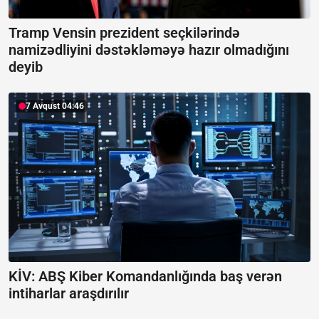
Tramp Vensin prezident seçkilərində
namizədliyini dəstəkləməyə hazır olmadığını
deyib
7 Avqust 04:46
KİV: ABŞ Kiber Komandanlığında baş verən
intiharlar araşdırılır