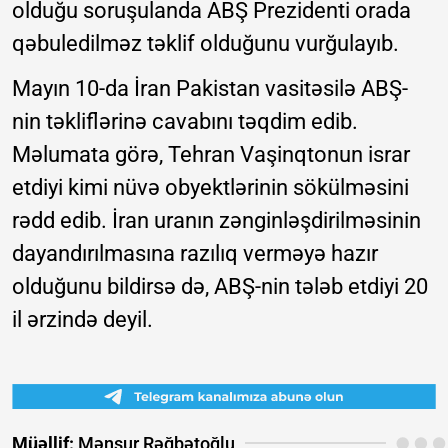
olduğu soruşulanda ABŞ Prezidenti orada
qəbuledilməz təklif olduğunu vurğulayıb.
Mayın 10-da İran Pakistan vasitəsilə ABŞ-
nin təkliflərinə cavabını təqdim edib.
Məlumata görə, Tehran Vaşinqtonun israr
etdiyi kimi nüvə obyektlərinin sökülməsini
rədd edib. İran uranın zənginləşdirilməsinin
dayandırılmasına razılıq verməyə hazır
olduğunu bildirsə də, ABŞ-nin tələb etdiyi 20
il ərzində deyil.
Müəllif:
Mənsur Rəğbətoğlu