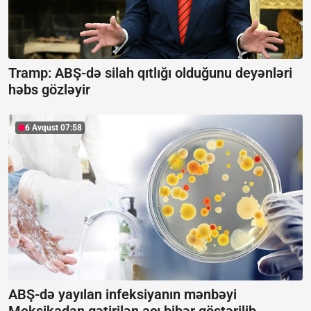
Tramp: ABŞ-də silah qıtlığı olduğunu deyənləri
həbs gözləyir
6 Avqust 07:58
ABŞ-də yayılan infeksiyanın mənbəyi
Meksikadan gətirilən acı bibər göstərilib