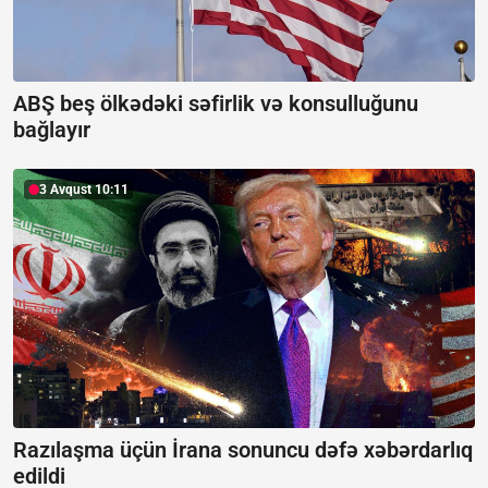
ABŞ beş ölkədəki səfirlik və konsulluğunu
bağlayır
3 Avqust 10:11
Razılaşma üçün İrana sonuncu dəfə xəbərdarlıq
edildi