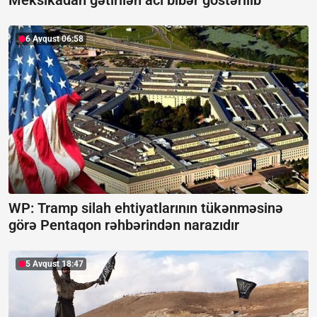
6 Avqust 06:58
WP: Tramp silah ehtiyatlarının tükənməsinə
görə Pentaqon rəhbərindən narazıdır
5 Avqust 18:47