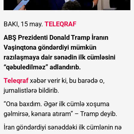
BAKI, 15 may.
TELEQRAF
ABŞ Prezidenti Donald Tramp İranın
Vaşinqtona göndərdiyi mümkün
razılaşmaya dair sənədin ilk cümləsini
“qəbuledilməz” adlandırıb.
Teleqraf
xəbər verir ki, bu barədə o,
jurnalistlərə bildirib.
“Ona baxdım. Əgər ilk cümlə xoşuma
gəlmirsə, kənara atıram” – Tramp deyib.
İran göndərdiyi sənəddəki ilk cümlənin nə