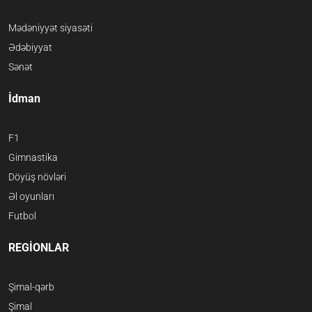
Mədəniyyət siyasəti
Ədəbiyyat
Sənət
İdman
F1
Gimnastika
Döyüş növləri
Əl oyunları
Futbol
REGİONLAR
Şimal-qərb
Şimal