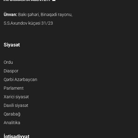
Ünvan:
Bakı şəhəri, Binəqədi rayonu,
S.S.Axundov küçəsi 31/23
Siyasət
Ordu
Diaspor
Qərbi Azərbaycan
Parlament
Xarici siyasət
Daxili siyasət
Qarabağ
Analitika
İqtisadiyyat