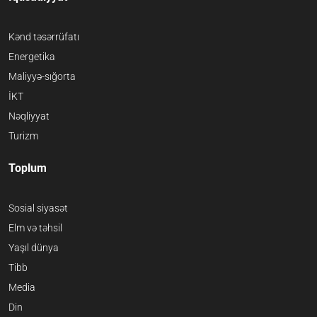
Kənd təsərrüfatı
Energetika
Maliyyə-sığorta
İKT
Nəqliyyat
Turizm
Toplum
Sosial siyasət
Elm və təhsil
Yaşıl dünya
Tibb
Media
Din