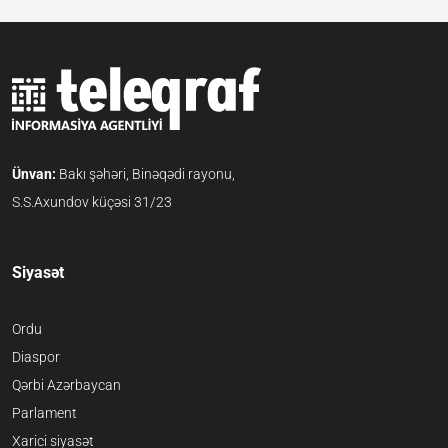
Ünvan:
Bakı şəhəri, Binəqədi rayonu,
S.S.Axundov küçəsi 31/23
Siyasət
Ordu
Diaspor
Qərbi Azərbaycan
Parlament
Xarici siyasət