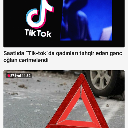
Saatlıda “Tik-tok”da qadınları təhqir edən gənc
oğlan cərimələndi
27 İyul 11:32