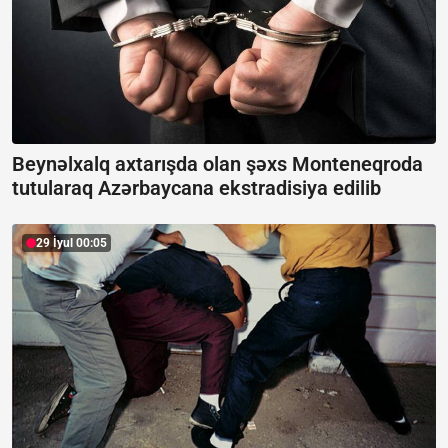
Beynəlxalq axtarışda olan şəxs Monteneqroda
tutularaq Azərbaycana ekstradisiya edilib
29 İyul 00:05