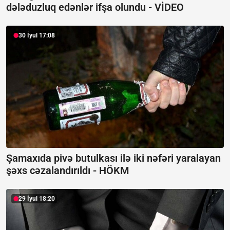
dələduzluq edənlər ifşa olundu -
VİDEO
30 İyul 17:08
Şamaxıda pivə butulkası ilə iki nəfəri yaralayan
şəxs cəzalandırıldı -
HÖKM
29 İyul 18:20