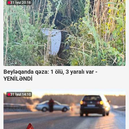
31 İyul 20:18
Beyləqanda qəza:
1 ölü, 3 yaralı var -
YENİLƏNDİ
31 İyul 14:10