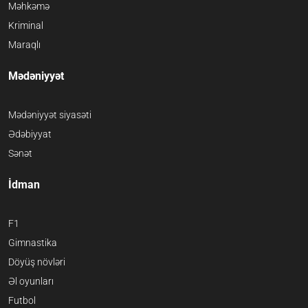
Məhkəmə
Kriminal
Maraqlı
Mədəniyyət
Mədəniyyət siyasəti
Ədəbiyyat
Sənət
İdman
F1
Gimnastika
Döyüş növləri
Əl oyunları
Futbol