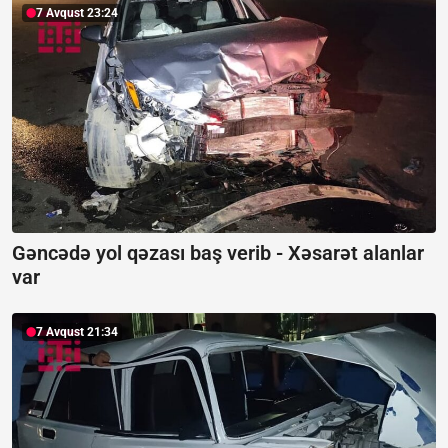
7 Avqust 23:24
Gəncədə yol qəzası baş verib -
Xəsarət alanlar
var
7 Avqust 21:34