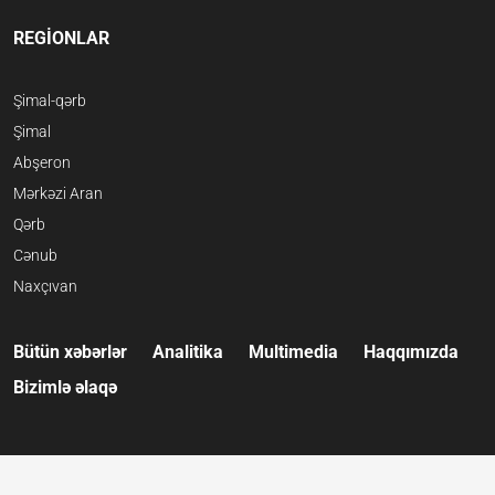
REGİONLAR
Şimal-qərb
Şimal
Abşeron
Mərkəzi Aran
Qərb
Cənub
Naxçıvan
Bütün xəbərlər
Analitika
Multimedia
Haqqımızda
Bizimlə əlaqə