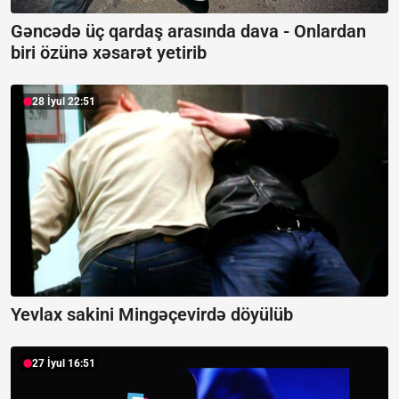
Gəncədə üç qardaş arasında dava -
Onlardan
biri özünə xəsarət yetirib
28 İyul 22:51
Yevlax sakini Mingəçevirdə döyülüb
27 İyul 16:51