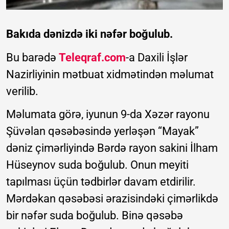
Bakıda dənizdə iki nəfər boğulub.
Bu barədə
Teleqraf.com
-a Daxili İşlər
Nazirliyinin mətbuat xidmətindən məlumat
verilib.
Məlumata görə, iyunun 9-da Xəzər rayonu
Şüvəlan qəsəbəsində yerləşən “Mayak”
dəniz çimərliyində Bərdə rayon sakini İlham
Hüseynov suda boğulub. Onun meyiti
tapılması üçün tədbirlər davam etdirilir.
Mərdəkan qəsəbəsi ərazisindəki çimərlikdə
bir nəfər suda boğulub. Binə qəsəbə