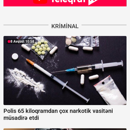
KRIMINAL
8 Avqust 10:58
Polis 65 kiloqramdan çox narkotik vasitəni
müsadirə etdi