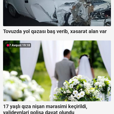
Tovuzda yol qəzası baş verib, xəsarət alan var
7 Avqust 19:18
17 yaşlı qıza nişan mərasimi keçirildi,
valideynləri polisə dəvət olundu