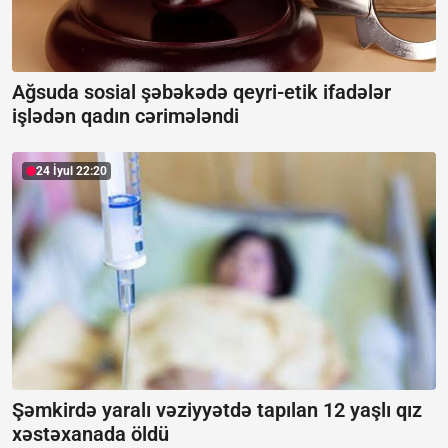
Ağsuda sosial şəbəkədə qeyri-etik ifadələr
işlədən qadın cərimələndi
24 İyul 22:20
Şəmkirdə yaralı vəziyyətdə tapılan 12 yaşlı qız
xəstəxanada öldü