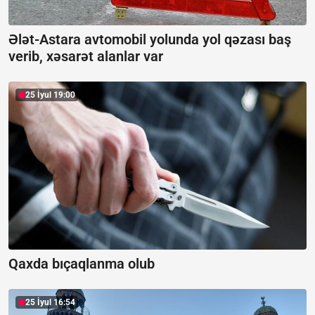
Ələt-Astara avtomobil yolunda yol qəzası baş
verib, xəsarət alanlar var
25 İyul 19:00
Qaxda bıçaqlanma olub
25 İyul 16:54