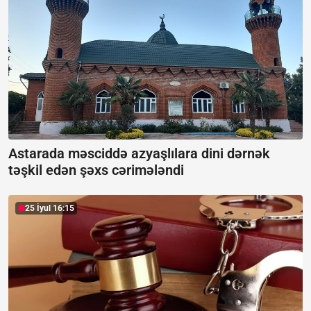
Astarada məsciddə azyaşlılara dini dərnək
təşkil edən şəxs cərimələndi
25 İyul 16:15