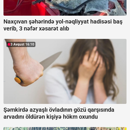
Naxçıvan şəhərində yol-nəqliyyat hadisəsi baş
verib, 3 nəfər xəsarət alıb
3 Avqust 16:10
Şəmkirdə azyaşlı övladının gözü qarşısında
arvadını öldürən kişiyə hökm oxundu