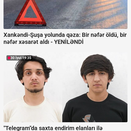
Xankəndi-Şuşa yolunda qəza: Bir nəfər öldü, bir
nəfər xəsarət aldı -
YENİLƏNDİ
30 İyul 19:35
"Telegram"da saxta endirim elanları ilə