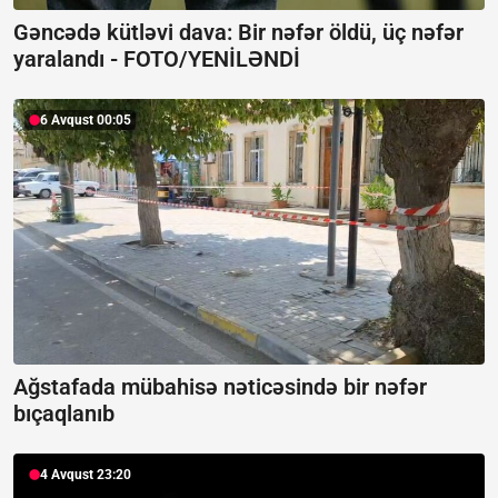
Gəncədə kütləvi dava: Bir nəfər öldü, üç nəfər
yaralandı -
FOTO/YENİLƏNDİ
6 Avqust 00:05
Ağstafada mübahisə nəticəsində bir nəfər
bıçaqlanıb
4 Avqust 23:20