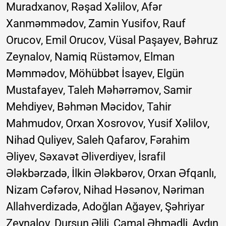
Muradxanov, Rəşad Xəlilov, Afər
Xanməmmədov, Zamin Yusifov, Rauf
Orucov, Emil Orucov, Vüsal Paşayev, Bəhruz
Zeynalov, Namiq Rüstəmov, Elman
Məmmədov, Möhübbət İsayev, Elgün
Mustafayev, Taleh Məhərrəmov, Samir
Mehdiyev, Bəhmən Məcidov, Tahir
Mahmudov, Orxan Xosrovov, Yusif Xəlilov,
Nihad Quliyev, Saleh Qafarov, Fərahim
Əliyev, Səxavət Əliverdiyev, İsrafil
Ələkbərzadə, İlkin Ələkbərov, Orxan Əfqanlı,
Nizam Cəfərov, Nihad Həsənov, Nəriman
Allahverdizadə, Adoğlan Ağayev, Şəhriyar
Zeynalov, Dursun Əlili, Camal Əhmədli, Aydın