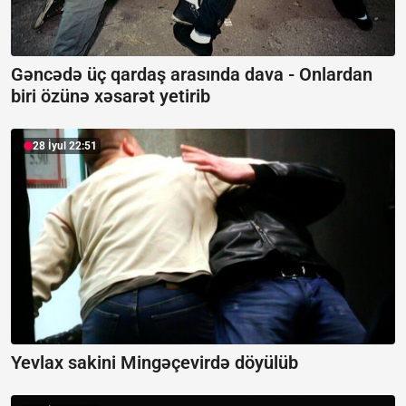
Gəncədə üç qardaş arasında dava -
Onlardan
biri özünə xəsarət yetirib
28 İyul 22:51
Yevlax sakini Mingəçevirdə döyülüb