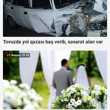
Tovuzda yol qəzası baş verib, xəsarət alan var
7 Avqust 19:18