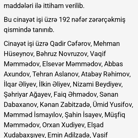
maddələri ilə ittiham verilib.
Bu cinayət işi üzrə 192 nəfər zərərçəkmiş
qismində tanınıb.
Cinayət işi üzrə Qadir Cəfərov, Mehman
Hüseynov, Bəhruz Novruzov, Vaqif
Məmmədov, Elsevər Məmmədov, Abbas
Axundov, Tehran Aslanov, Atabəy Rəhimov,
İlqar Əliyev, İlkin Əliyev, Nizami Beydiyev,
Şəhriyar Ağayev, Faiq Əhmədov, Sənan
Dabaxanov, Kənan Zabitzadə, Ümid Yusifov,
Məmməd İsmayılov, Şahin İsayev, Müşfiq
Məmmədov, Orxan Xudiyev, Elşad
Xudabaxşıyev, Emin Adilzadə, Vasif