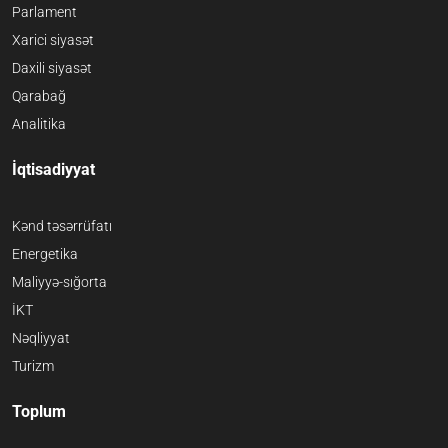
Parlament
Xarici siyasət
Daxili siyasət
Qarabağ
Analitika
İqtisadiyyat
Kənd təsərrüfatı
Energetika
Maliyyə-sığorta
İKT
Nəqliyyat
Turizm
Toplum