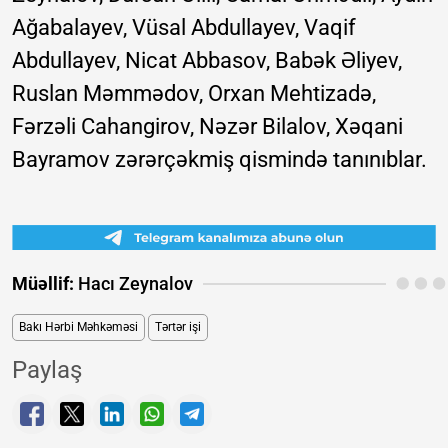
Ağabalayev, Vüsal Abdullayev, Vaqif
Abdullayev, Nicat Abbasov, Babək Əliyev,
Ruslan Məmmədov, Orxan Mehtizadə,
Fərzəli Cahangirov, Nəzər Bilalov, Xəqani
Bayramov zərərçəkmiş qismində tanınıblar.
Müəllif:
Hacı Zeynalov
Bakı Hərbi Məhkəməsi
Tərtər işi
Paylaş