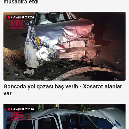
müsadirə etdi
7 Avqust 23:24
Gəncədə yol qəzası baş verib -
Xəsarət alanlar
var
7 Avqust 21:34