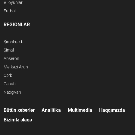
Əl oyunları
Futbol
REGİONLAR
Şimal-qərb
Şimal
Abşeron
Mərkəzi Aran
Qərb
Cənub
Naxçıvan
Bütün xəbərlər
Analitika
Multimedia
Haqqımızda
Bizimlə əlaqə