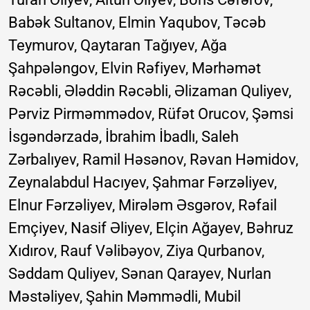
Babək Sultanov, Elmin Yaqubov, Təcəb
Teymurov, Qaytaran Tağıyev, Ağa
Şahpələngov, Elvin Rəfiyev, Mərhəmət
Rəcəbli, Ələddin Rəcəbli, Əlizaman Quliyev,
Pərviz Pirməmmədov, Rüfət Orucov, Şəmsi
İsgəndərzadə, İbrahim İbadlı, Saleh
Zərbalıyev, Ramil Həsənov, Rəvan Həmidov,
Zeynalabdul Hacıyev, Şahmar Fərzəliyev,
Elnur Fərzəliyev, Mirələm Əsgərov, Rəfail
Emçiyev, Nasif Əliyev, Elçin Ağayev, Bəhruz
Xıdırov, Rauf Vəlibəyov, Ziya Qurbanov,
Səddam Quliyev, Sənan Qarayev, Nurlan
Məstəliyev, Şahin Məmmədli, Mubil