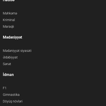
Məhkəmə
Kriminal
Maraqlı
Mədəniyyət
Mədəniyyət siyasəti
Ədəbiyyat
Sənət
İdman
F1
Gimnastika
Döyüş növləri