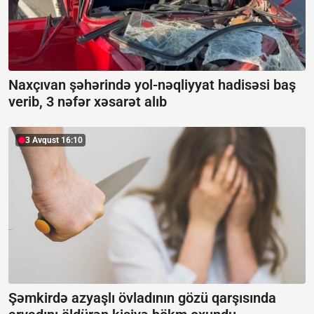
Naxçıvan şəhərində yol-nəqliyyat hadisəsi baş
verib, 3 nəfər xəsarət alıb
3 Avqust 16:10
Şəmkirdə azyaşlı övladının gözü qarşısında