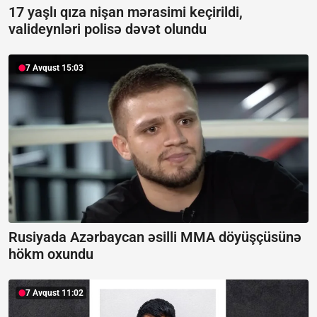
17 yaşlı qıza nişan mərasimi keçirildi,
valideynləri polisə dəvət olundu
7 Avqust 15:03
Rusiyada Azərbaycan əsilli MMA döyüşçüsünə
hökm oxundu
7 Avqust 11:02