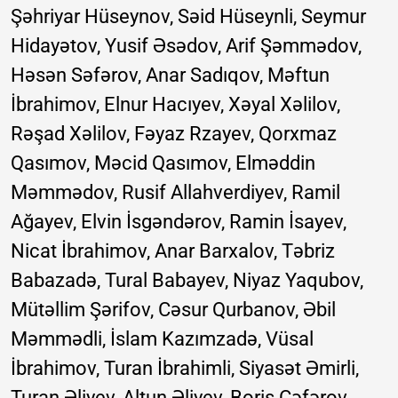
Şəhriyar Hüseynov, Səid Hüseynli, Seymur
Hidayətov, Yusif Əsədov, Arif Şəmmədov,
Həsən Səfərov, Anar Sadıqov, Məftun
İbrahimov, Elnur Hacıyev, Xəyal Xəlilov,
Rəşad Xəlilov, Fəyaz Rzayev, Qorxmaz
Qasımov, Məcid Qasımov, Elməddin
Məmmədov, Rusif Allahverdiyev, Ramil
Ağayev, Elvin İsgəndərov, Ramin İsayev,
Nicat İbrahimov, Anar Barxalov, Təbriz
Babazadə, Tural Babayev, Niyaz Yaqubov,
Mütəllim Şərifov, Cəsur Qurbanov, Əbil
Məmmədli, İslam Kazımzadə, Vüsal
İbrahimov, Turan İbrahimli, Siyasət Əmirli,
Turan Əliyev, Altun Əliyev, Boris Cəfərov,