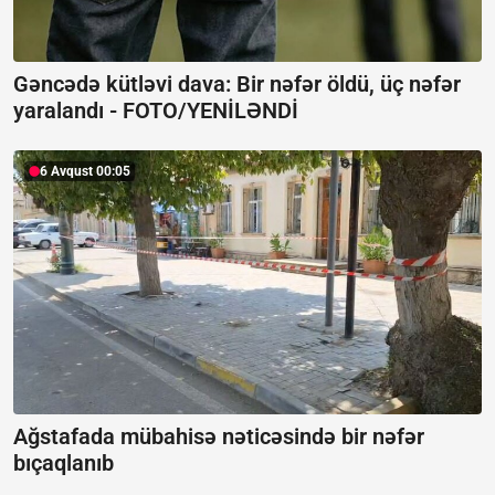
Gəncədə kütləvi dava: Bir nəfər öldü, üç nəfər
yaralandı -
FOTO/YENİLƏNDİ
6 Avqust 00:05
Ağstafada mübahisə nəticəsində bir nəfər
bıçaqlanıb