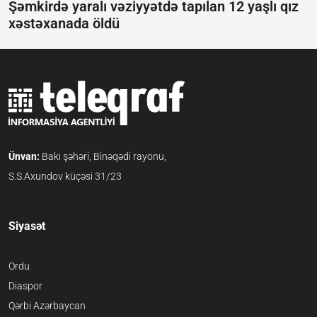
Şəmkirdə yaralı vəziyyətdə tapılan 12 yaşlı qız
xəstəxanada öldü
Ünvan:
Bakı şəhəri, Binəqədi rayonu,
S.S.Axundov küçəsi 31/23
Siyasət
Ordu
Diaspor
Qərbi Azərbaycan