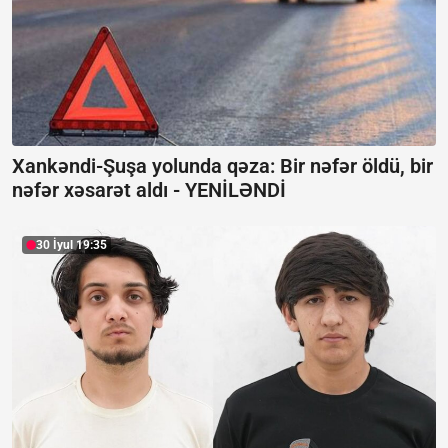
Xankəndi-Şuşa yolunda qəza: Bir nəfər öldü, bir
nəfər xəsarət aldı -
YENİLƏNDİ
30 İyul 19:35