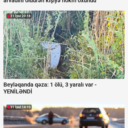
arvadını öldürən kişiyə hökm oxundu
31 İyul 20:18
Beyləqanda qəza:
1 ölü, 3 yaralı var -
YENİLƏNDİ
31 İyul 14:10