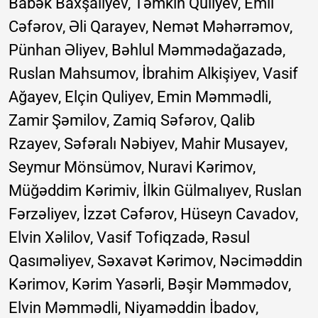
Babək Baxşalıyev, Təmkin Quliyev, Emil
Cəfərov, Əli Qarayev, Nemət Məhərrəmov,
Pünhan Əliyev, Bəhlul Məmmədağazadə,
Ruslan Mahsumov, İbrahim Alkişiyev, Vasif
Ağayev, Elçin Quliyev, Emin Məmmədli,
Zamir Şəmilov, Zamiq Səfərov, Qalib
Rzayev, Səfəralı Nəbiyev, Mahir Musayev,
Seymur Mönsümov, Nuravi Kərimov,
Müğəddim Kərimiv, İlkin Gülmalıyev, Ruslan
Fərzəliyev, İzzət Cəfərov, Hüseyn Cavadov,
Elvin Xəlilov, Vasif Tofiqzadə, Rəsul
Qasıməliyev, Səxavət Kərimov, Nəciməddin
Kərimov, Kərim Yasərli, Bəşir Məmmədov,
Elvin Məmmədli, Niyaməddin İbadov,