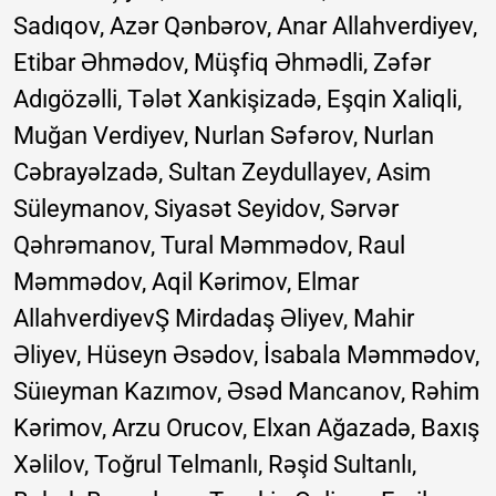
Sadıqov, Azər Qənbərov, Anar Allahverdiyev,
Etibar Əhmədov, Müşfiq Əhmədli, Zəfər
Adıgözəlli, Tələt Xankişizadə, Eşqin Xaliqli,
Muğan Verdiyev, Nurlan Səfərov, Nurlan
Cəbrayəlzadə, Sultan Zeydullayev, Asim
Süleymanov, Siyasət Seyidov, Sərvər
Qəhrəmanov, Tural Məmmədov, Raul
Məmmədov, Aqil Kərimov, Elmar
AllahverdiyevŞ Mirdadaş Əliyev, Mahir
Əliyev, Hüseyn Əsədov, İsabala Məmmədov,
Süıeyman Kazımov, Əsəd Mancanov, Rəhim
Kərimov, Arzu Orucov, Elxan Ağazadə, Baxış
Xəlilov, Toğrul Telmanlı, Rəşid Sultanlı,