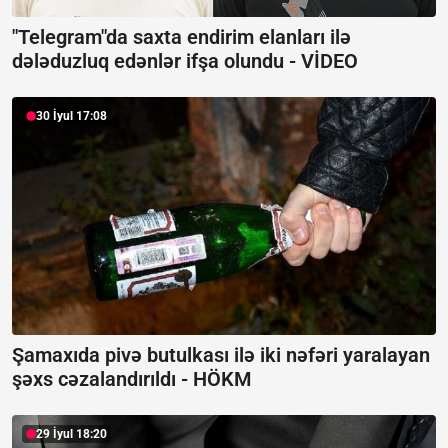
"Telegram"da saxta endirim elanları ilə
dələduzluq edənlər ifşa olundu -
VİDEO
30 İyul 17:08
Şamaxıda pivə butulkası ilə iki nəfəri yaralayan
şəxs cəzalandırıldı -
HÖKM
29 İyul 18:20