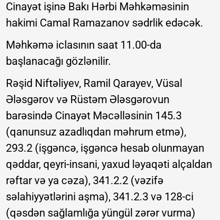
Cinayət işinə Bakı Hərbi Məhkəməsinin
hakimi Camal Ramazanov sədrlik edəcək.
Məhkəmə iclasının saat 11.00-da
başlanacağı gözlənilir.
Rəşid Niftəliyev, Ramil Qarayev, Vüsal
Ələsgərov və Rüstəm Ələsgərovun
barəsində Cinayət Məcəlləsinin 145.3
(qanunsuz azadlıqdan məhrum etmə),
293.2 (işgəncə, işgəncə hesab olunmayan
qəddar, qeyri-insani, yaxud ləyaqəti alçaldan
rəftar və ya cəza), 341.2.2 (vəzifə
səlahiyyətlərini aşma), 341.2.3 və 128-ci
(qəsdən sağlamlığa yüngül zərər vurma)