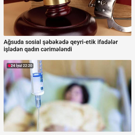
Ağsuda sosial şəbəkədə qeyri-etik ifadələr
işlədən qadın cərimələndi
24 İyul 22:20