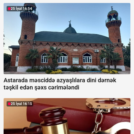
25 İyul 16:54
Astarada məsciddə azyaşlılara dini dərnək
təşkil edən şəxs cərimələndi
25 İyul 16:15