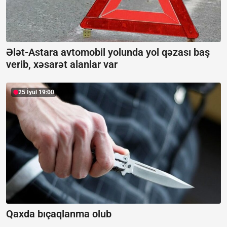
Ələt-Astara avtomobil yolunda yol qəzası baş
verib, xəsarət alanlar var
25 İyul 19:00
Qaxda bıçaqlanma olub