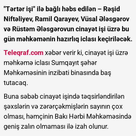
"Tərtər işi" ilə bağlı həbs edilən – Rəşid
Niftəliyev, Ramil Qarayev, Vüsal Ələsgərov
və Rüstəm Ələsgərovun cinayət işi üzrə bu
gün məhkəmənin hazırlıq iclası keçiriləcək.
Teleqraf.com
xəbər verir ki, cinayət işi üzrə
məhkəmə iclası Sumqayıt şəhər
Məhkəməsinin inzibati binasında baş
tutacaq.
Buna səbəb cinayət işində təqsirləndirilən
şəxslərin və zərərçəkmişlərin sayının çox
olması, həmçinin Bakı Hərbi Məhkəməsində
geniş zalın olmaması ilə izah olunur.