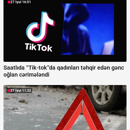
27 İyul 16:51
Saatlıda “Tik-tok”da qadınları təhqir edən gənc
oğlan cərimələndi
27 İyul 11:32