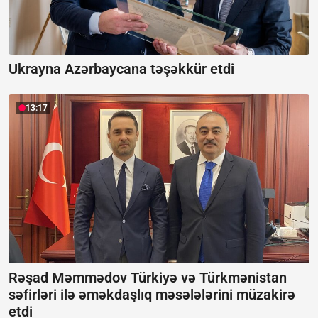
Ukrayna Azərbaycana təşəkkür etdi
13:17
Rəşad Məmmədov Türkiyə və Türkmənistan
səfirləri ilə əməkdaşlıq məsələlərini müzakirə
etdi