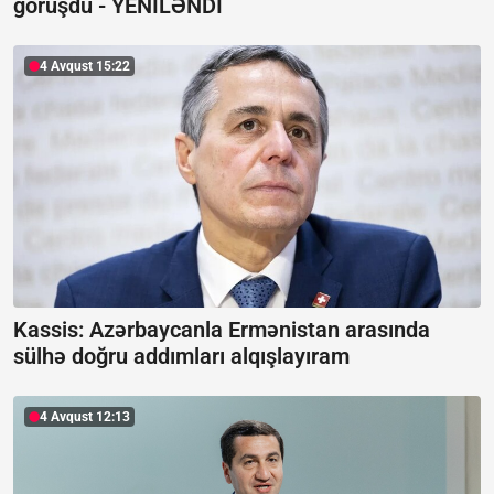
görüşdü -
YENİLƏNDİ
4 Avqust 15:22
Kassis: Azərbaycanla Ermənistan arasında
sülhə doğru addımları alqışlayıram
4 Avqust 12:13