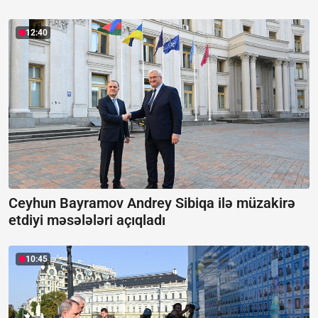
12:40
Ceyhun Bayramov Andrey Sibiqa ilə müzakirə
etdiyi məsələləri açıqladı
10:45