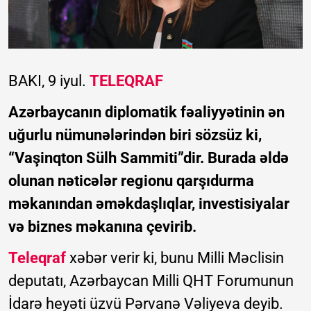
BAKI, 9 iyul.
TELEQRAF
Azərbaycanın diplomatik fəaliyyətinin ən
uğurlu nümunələrindən biri sözsüz ki,
“Vaşinqton Sülh Sammiti”dir. Burada əldə
olunan nəticələr regionu qarşıdurma
məkanından əməkdaşlıqlar, investisiyalar
və biznes məkanına çevirib.
Teleqraf
xəbər verir ki, bunu Milli Məclisin
deputatı, Azərbaycan Milli QHT Forumunun
İdarə heyəti üzvü Pərvanə Vəliyeva deyib.