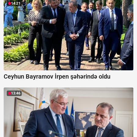
14:21
Ceyhun Bayramov İrpen şəhərində oldu
13:46