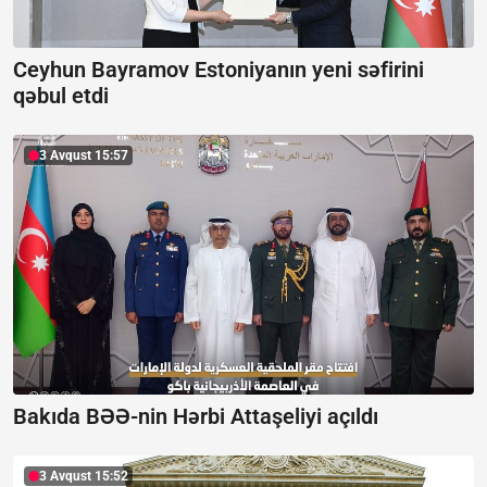
Ceyhun Bayramov Estoniyanın yeni səfirini
qəbul etdi
3 Avqust 15:57
Bakıda BƏƏ-nin Hərbi Attaşeliyi açıldı
3 Avqust 15:52