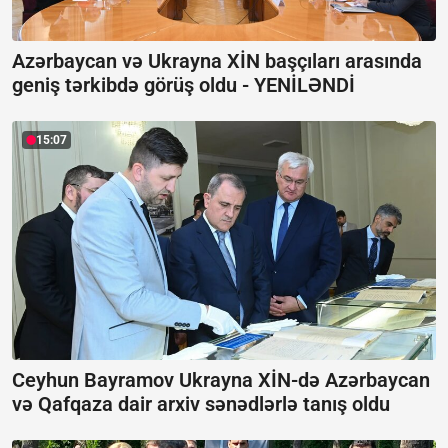
Azərbaycan və Ukrayna XİN başçıları arasında
geniş tərkibdə görüş oldu -
YENİLƏNDİ
15:07
Ceyhun Bayramov Ukrayna XİN-də Azərbaycan
və Qafqaza dair arxiv sənədlərlə tanış oldu