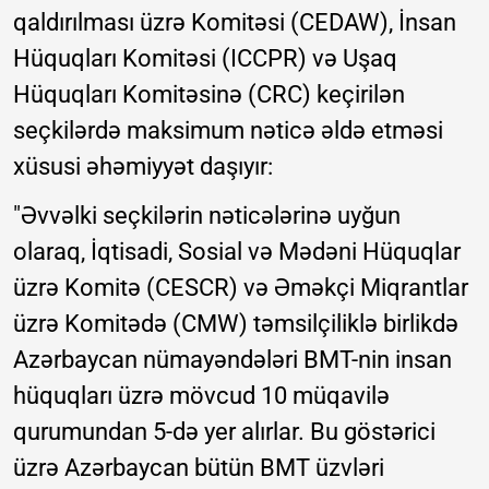
qaldırılması üzrə Komitəsi (CEDAW), İnsan
Hüquqları Komitəsi (ICCPR) və Uşaq
Hüquqları Komitəsinə (CRC) keçirilən
seçkilərdə maksimum nəticə əldə etməsi
xüsusi əhəmiyyət daşıyır:
"Əvvəlki seçkilərin nəticələrinə uyğun
olaraq, İqtisadi, Sosial və Mədəni Hüquqlar
üzrə Komitə (CESCR) və Əməkçi Miqrantlar
üzrə Komitədə (CMW) təmsilçiliklə birlikdə
Azərbaycan nümayəndələri BMT-nin insan
hüquqları üzrə mövcud 10 müqavilə
qurumundan 5-də yer alırlar. Bu göstərici
üzrə Azərbaycan bütün BMT üzvləri