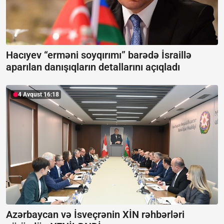
Hacıyev “erməni soyqırımı” barədə İsraillə
aparılan danışıqların detallarını açıqladı
4 Avqust 16:18
Azərbaycan və İsveçrənin XİN rəhbərləri