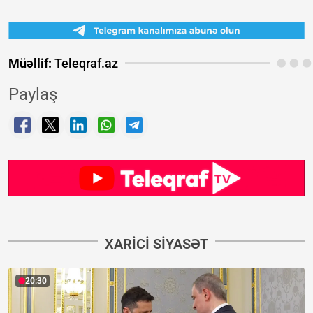
Müəllif:
Teleqraf.az
Paylaş
XARICI SIYASƏT
20:30