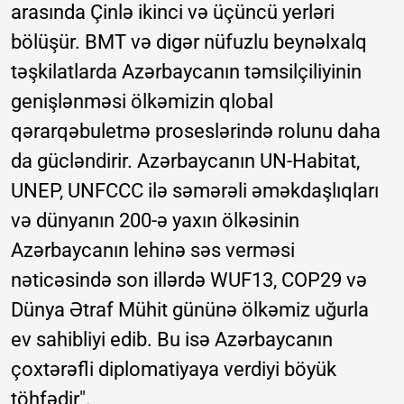
arasında Çinlə ikinci və üçüncü yerləri
bölüşür. BMT və digər nüfuzlu beynəlxalq
təşkilatlarda Azərbaycanın təmsilçiliyinin
genişlənməsi ölkəmizin qlobal
qərarqəbuletmə proseslərində rolunu daha
da gücləndirir. Azərbaycanın UN-Habitat,
UNEP, UNFCCC ilə səmərəli əməkdaşlıqları
və dünyanın 200-ə yaxın ölkəsinin
Azərbaycanın lehinə səs verməsi
nəticəsində son illərdə WUF13, COP29 və
Dünya Ətraf Mühit gününə ölkəmiz uğurla
ev sahibliyi edib. Bu isə Azərbaycanın
çoxtərəfli diplomatiyaya verdiyi böyük
töhfədir".