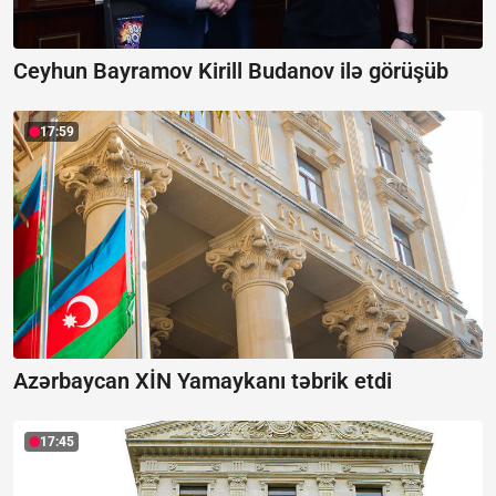
Ceyhun Bayramov Kirill Budanov ilə görüşüb
17:59
Azərbaycan XİN Yamaykanı təbrik etdi
17:45