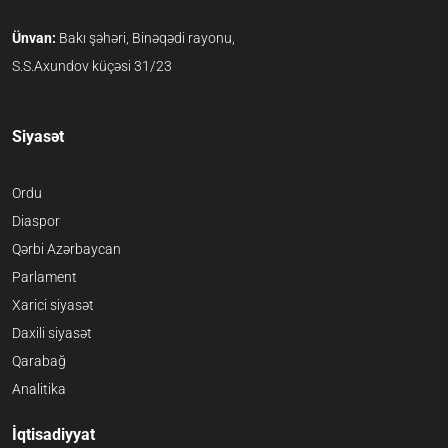
Ünvan:
Bakı şəhəri, Binəqədi rayonu,
S.S.Axundov küçəsi 31/23
Siyasət
Ordu
Diaspor
Qərbi Azərbaycan
Parlament
Xarici siyasət
Daxili siyasət
Qarabağ
Analitika
İqtisadiyyat