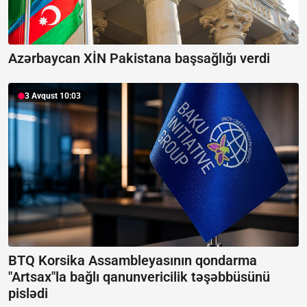
Azərbaycan XİN Pakistana başsağlığı verdi
3 Avqust 10:03
BTQ Korsika Assambleyasının qondarma
"Artsax"la bağlı qanunvericilik təşəbbüsünü
pislədi