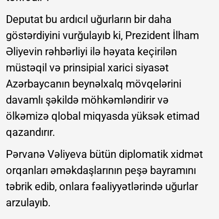
Deputat bu ardıcıl uğurların bir daha
göstərdiyini vurğulayıb ki, Prezident İlham
Əliyevin rəhbərliyi ilə həyata keçirilən
müstəqil və prinsipial xarici siyasət
Azərbaycanın beynəlxalq mövqelərini
davamlı şəkildə möhkəmləndirir və
ölkəmizə qlobal miqyasda yüksək etimad
qazandırır.
Pərvanə Vəliyeva bütün diplomatik xidmət
orqanları əməkdaşlarının peşə bayramını
təbrik edib, onlara fəaliyyətlərində uğurlar
arzulayıb.