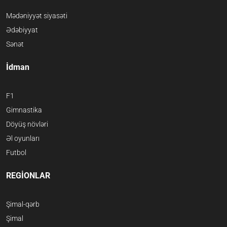
Mədəniyyət siyasəti
Ədəbiyyat
Sənət
İdman
F1
Gimnastika
Döyüş növləri
Əl oyunları
Futbol
REGİONLAR
Şimal-qərb
Şimal