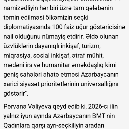
namizədliyin hər biri üzrə tam qələbənin
təmin edilməsi ölkəmizin seçki
diplomatiyasında 100 faiz uğur göstəricisinə
nail olduğunu nümayiş etdirir. Əldə olunan
üzvlüklərin dayanıqlı inkişaf, turizm,
miqrasiya, sosial inkişaf, ətraf mühit,
mədəni irs və humanitar əməkdaşlıq kimi
geniş sahələri əhatə etməsi Azərbaycanın
xarici siyasət prioritetlərinin universallığını
göstərir".
Pərvanə Vəliyeva qeyd edib ki, 2026-cı ilin
yalnız iyun ayında Azərbaycanın BMT-nin
Qadınlara qarşı ayrı-seçkiliyin aradan