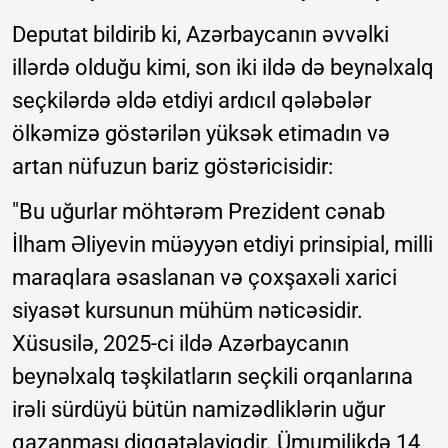
Deputat bildirib ki, Azərbaycanın əvvəlki
illərdə olduğu kimi, son iki ildə də beynəlxalq
seçkilərdə əldə etdiyi ardıcıl qələbələr
ölkəmizə göstərilən yüksək etimadın və
artan nüfuzun bariz göstəricisidir:
"Bu uğurlar möhtərəm Prezident cənab
İlham Əliyevin müəyyən etdiyi prinsipial, milli
maraqlara əsaslanan və çoxşaxəli xarici
siyasət kursunun mühüm nəticəsidir.
Xüsusilə, 2025-ci ildə Azərbaycanın
beynəlxalq təşkilatların seçkili orqanlarına
irəli sürdüyü bütün namizədliklərin uğur
qazanması diqqətəlayiqdir. Ümumilikdə 14