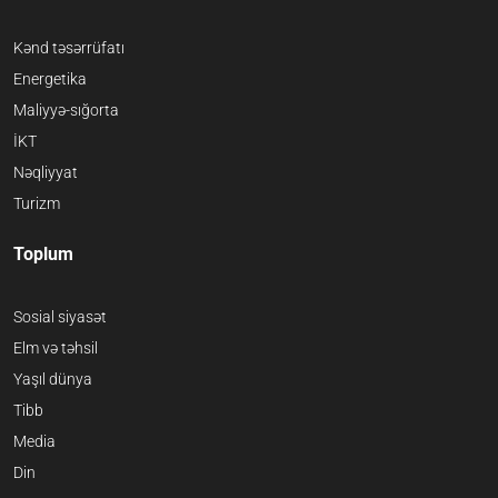
Kənd təsərrüfatı
Energetika
Maliyyə-sığorta
İKT
Nəqliyyat
Turizm
Toplum
Sosial siyasət
Elm və təhsil
Yaşıl dünya
Tibb
Media
Din