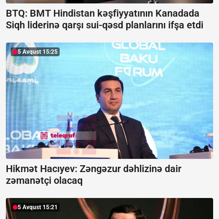
BTQ: BMT Hindistan kəşfiyyatının Kanadada
Siqh liderinə qarşı sui-qəsd planlarını ifşa etdi
5 Avqust 15:25
Hikmət Hacıyev: Zəngəzur dəhlizinə dair
zəmanətçi olacaq
5 Avqust 15:21