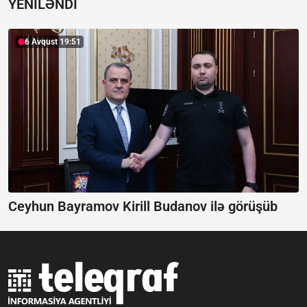
YENİLƏNDİ
6 Avqust 19:51
Ceyhun Bayramov Kirill Budanov ilə görüşüb