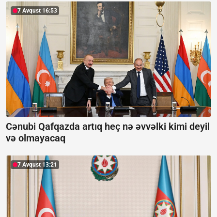
7 Avqust 16:53
Cənubi Qafqazda artıq heç nə əvvəlki kimi deyil
və olmayacaq
7 Avqust 13:21