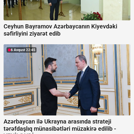
Ceyhun Bayramov Azərbaycanın Kiyevdəki
səfirliyini ziyarət edib
6 Avqust 22:45
Azərbaycan ilə Ukrayna arasında strateji
tərəfdaşlıq münasibətləri müzakirə edilib -