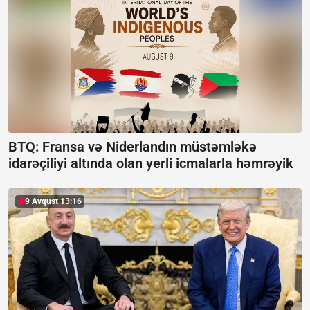
BTQ: Fransa və Niderlandın müstəmləkə
idarəçiliyi altında olan yerli icmalarla həmrəyik
9 Avqust 13:16