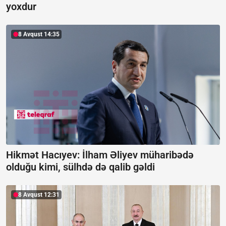
yoxdur
8 Avqust 14:35
Hikmət Hacıyev: İlham Əliyev müharibədə
olduğu kimi, sülhdə də qalib gəldi
8 Avqust 12:31