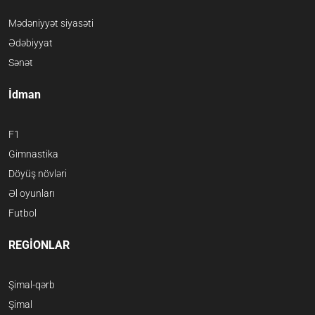
Mədəniyyət siyasəti
Ədəbiyyat
Sənət
İdman
F1
Gimnastika
Döyüş növləri
Əl oyunları
Futbol
REGİONLAR
Şimal-qərb
Şimal