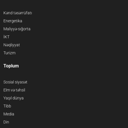
Kənd təsərrüfatı
Energetika
Maliyyə-sığorta
İKT
Nəqliyyat
Turizm
Toplum
Sosial siyasət
Elm və təhsil
Yaşıl dünya
Tibb
Media
Din