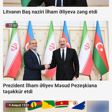
Litvanın Baş naziri İlham Əliyevə zəng etdi
11:02
Prezident İlham Əliyev Məsud Pezeşkiana
təşəkkür etdi
9 Avqust 13:31