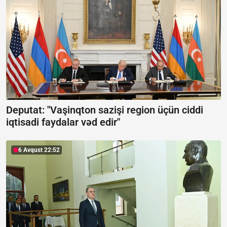
Deputat: "Vaşinqton sazişi region üçün ciddi
iqtisadi faydalar vəd edir"
6 Avqust 22:52