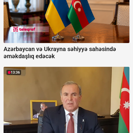
Azərbaycan və Ukrayna səhiyyə sahəsində
əməkdaşlıq edəcək
13:36