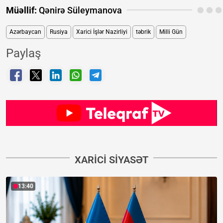
Müəllif:
Qənirə Süleymanova
Azərbaycan
Rusiya
Xarici İşlər Nazirliyi
təbrik
Milli Gün
Paylaş
XARICI SIYASƏT
13:40