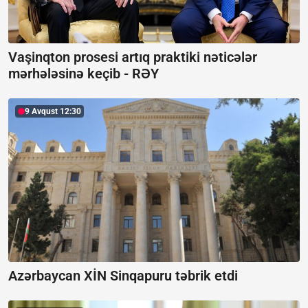
Vaşinqton prosesi artıq praktiki nəticələr
mərhələsinə keçib -
RƏY
9 Avqust 12:30
Azərbaycan XİN Sinqapuru təbrik etdi