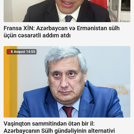
Fransa XİN:
Azərbaycan və Ermənistan sülh
üçün cəsarətli addım atdı
8 Avqust 14:55
Vaşinqton sammitindən ötən bir il:
Azərbaycanın Sülh gündəliyinin alternativi