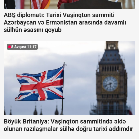
ABŞ diplomatı: Tarixi Vaşinqton sammiti
Azərbaycan və Ermənistan arasında davamlı
sülhün əsasını qoyub
8 Avqust 11:17
Böyük Britaniya: Vaşinqton sammitində əldə
olunan razılaşmalar sülhə doğru tarixi addımdır