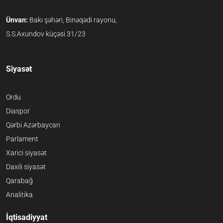
Ünvan:
Bakı şəhəri, Binəqədi rayonu,
S.S.Axundov küçəsi 31/23
Siyasət
Ordu
Diaspor
Qərbi Azərbaycan
Parlament
Xarici siyasət
Daxili siyasət
Qarabağ
Analitika
İqtisadiyyat