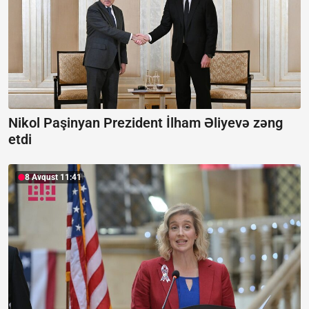
Nikol Paşinyan Prezident İlham Əliyevə zəng
etdi
8 Avqust 11:41