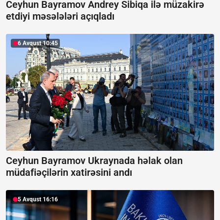
Ceyhun Bayramov Andrey Sibiqa ilə müzakirə
etdiyi məsələləri açıqladı
6 Avqust 10:45
Ceyhun Bayramov Ukraynada həlak olan
müdafiəçilərin xatirəsini andı
5 Avqust 16:16