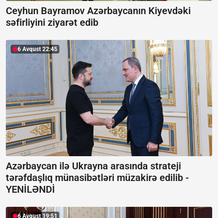
Ceyhun Bayramov Azərbaycanın Kiyevdəki
səfirliyini ziyarət edib
6 Avqust 22:45
Azərbaycan ilə Ukrayna arasında strateji
tərəfdaşlıq münasibətləri müzakirə edilib -
YENİLƏNDİ
6 Avqust 19:51