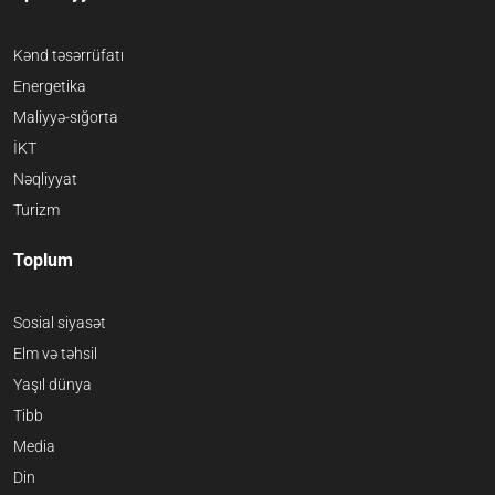
Kənd təsərrüfatı
Energetika
Maliyyə-sığorta
İKT
Nəqliyyat
Turizm
Toplum
Sosial siyasət
Elm və təhsil
Yaşıl dünya
Tibb
Media
Din