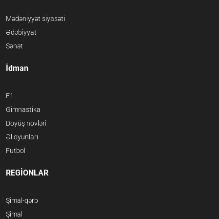
Mədəniyyət siyasəti
Ədəbiyyat
Sənət
İdman
F1
Gimnastika
Döyüş növləri
Əl oyunları
Futbol
REGİONLAR
Şimal-qərb
Şimal