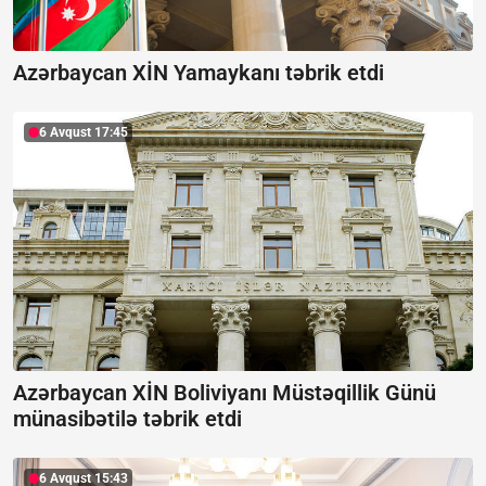
Azərbaycan XİN Yamaykanı təbrik etdi
6 Avqust 17:45
Azərbaycan XİN Boliviyanı Müstəqillik Günü
münasibətilə təbrik etdi
6 Avqust 15:43