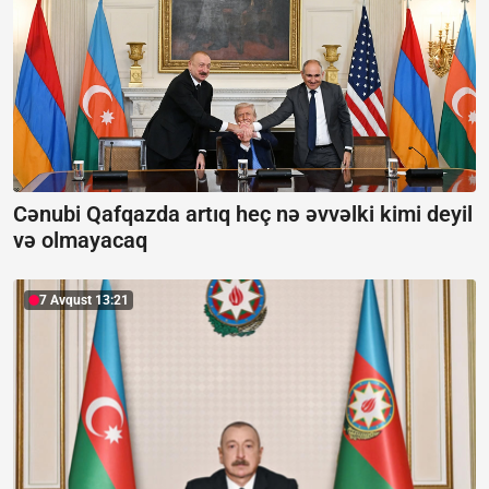
Cənubi Qafqazda artıq heç nə əvvəlki kimi deyil
və olmayacaq
7 Avqust 13:21