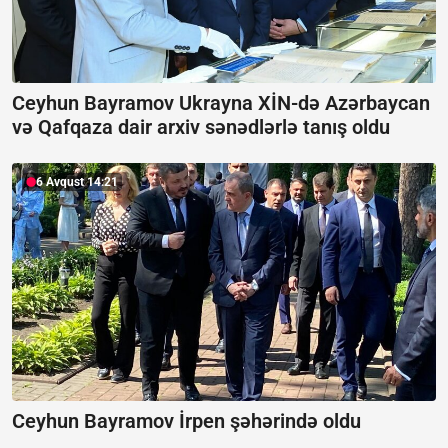
Ceyhun Bayramov Ukrayna XİN-də Azərbaycan
və Qafqaza dair arxiv sənədlərlə tanış oldu
6 Avqust 14:21
Ceyhun Bayramov İrpen şəhərində oldu