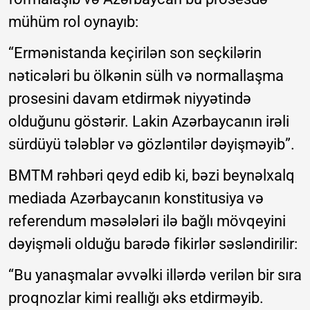
mühüm rol oynayıb:
“Ermənistanda keçirilən son seçkilərin
nəticələri bu ölkənin sülh və normallaşma
prosesini davam etdirmək niyyətində
olduğunu göstərir. Lakin Azərbaycanın irəli
sürdüyü tələblər və gözləntilər dəyişməyib”.
BMTM rəhbəri qeyd edib ki, bəzi beynəlxalq
mediada Azərbaycanın konstitusiya və
referendum məsələləri ilə bağlı mövqeyini
dəyişməli olduğu barədə fikirlər səsləndirilir:
“Bu yanaşmalar əvvəlki illərdə verilən bir sıra
proqnozlar kimi reallığı əks etdirməyib.