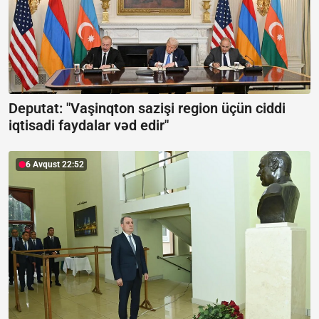
Deputat: "Vaşinqton sazişi region üçün ciddi
iqtisadi faydalar vəd edir"
6 Avqust 22:52