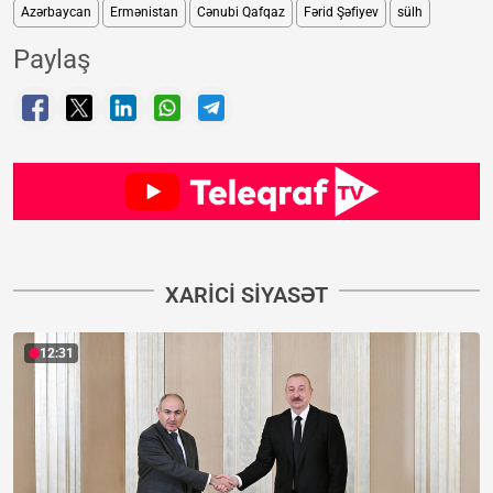
Azərbaycan
Ermənistan
Cənubi Qafqaz
Fərid Şəfiyev
sülh
Paylaş
XARICI SIYASƏT
12:31