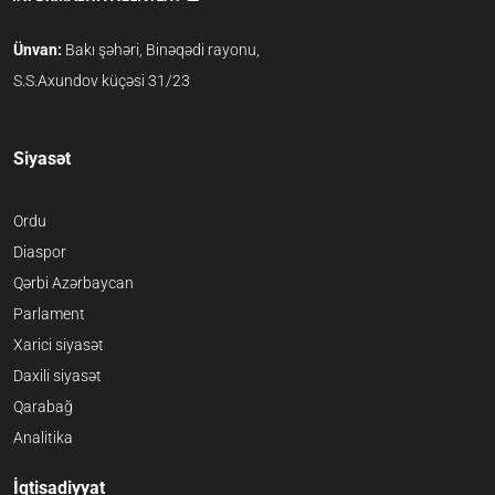
Ünvan:
Bakı şəhəri, Binəqədi rayonu,
S.S.Axundov küçəsi 31/23
Siyasət
Ordu
Diaspor
Qərbi Azərbaycan
Parlament
Xarici siyasət
Daxili siyasət
Qarabağ
Analitika
İqtisadiyyat