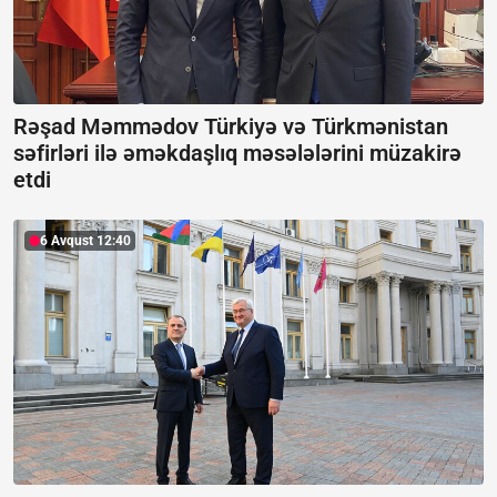
Rəşad Məmmədov Türkiyə və Türkmənistan
səfirləri ilə əməkdaşlıq məsələlərini müzakirə
etdi
6 Avqust 12:40