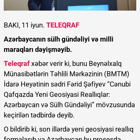
BAKI, 11 iyun.
TELEQRAF
Azərbaycanın sülh gündəliyi və milli
maraqları dəyişməyib.
Teleqraf
xəbər verir ki, bunu Beynəlxalq
Münasibətlərin Təhlili Mərkəzinin (BMTM)
İdarə Heyətinin sədri Fərid Şəfiyev “Cənubi
Qafqazda Yeni Geosiyasi Reallıqlar:
Azərbaycan və Sülh Gündəliyi” mövzusunda
keçirilən tədbirdə deyib.
O bildirib ki, son illərdə yeni geosiyasi reallıq
formalaşıb və Azərbaycan bu prosesdə