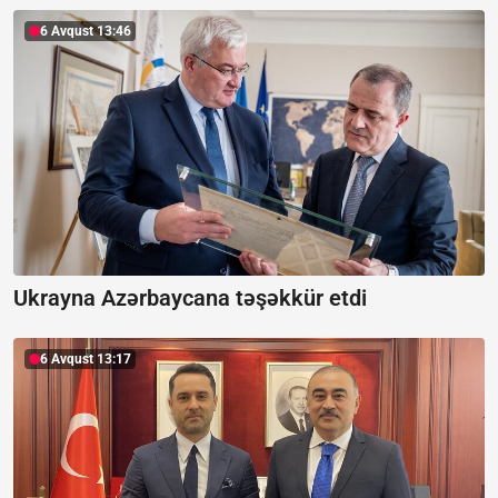
6 Avqust 13:46
Ukrayna Azərbaycana təşəkkür etdi
6 Avqust 13:17