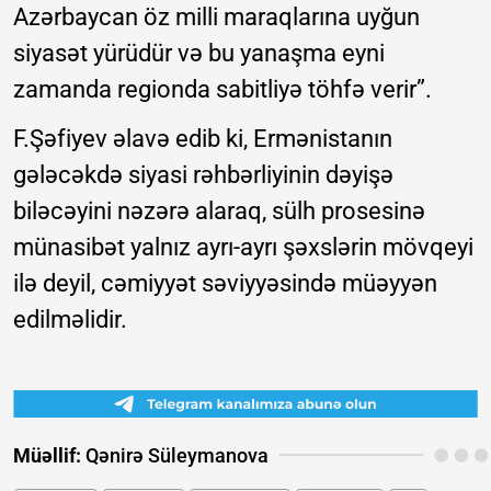
Azərbaycan öz milli maraqlarına uyğun
siyasət yürüdür və bu yanaşma eyni
zamanda regionda sabitliyə töhfə verir”.
F.Şəfiyev əlavə edib ki, Ermənistanın
gələcəkdə siyasi rəhbərliyinin dəyişə
biləcəyini nəzərə alaraq, sülh prosesinə
münasibət yalnız ayrı-ayrı şəxslərin mövqeyi
ilə deyil, cəmiyyət səviyyəsində müəyyən
edilməlidir.
Müəllif:
Qənirə Süleymanova