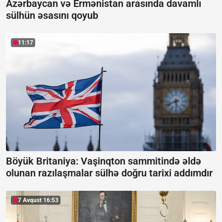
Azərbaycan və Ermənistan arasında davamlı
sülhün əsasını qoyub
11:17
Böyük Britaniya: Vaşinqton sammitində əldə
olunan razılaşmalar sülhə doğru tarixi addımdır
7 Avqust 16:53