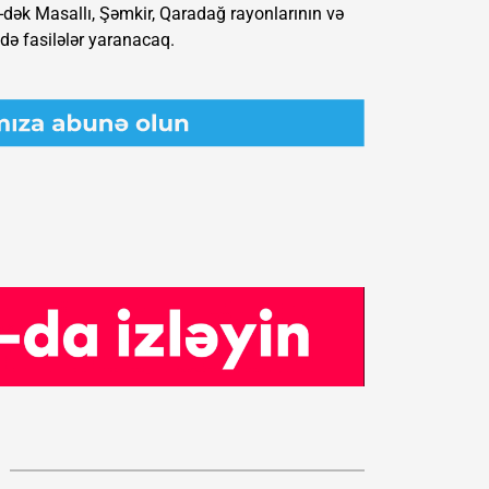
-dək Masallı, Şəmkir, Qaradağ rayonlarının və
ndə fasilələr yaranacaq.