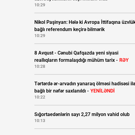
10:29
Nikol Paşinyan: Hələ ki Avropa İttifaqına üzvlü
bağlı referendum keçirə bilmərik
10:29
8 Avqust - Cənubi Qafqazda yeni siyasi
reallıqların formalaşdığı mühüm tarix -
RƏY
10:28
Tərtərdə ər-arvadın yanaraq ölməsi hadisəsi il
bağlı bir nəfər saxlanıldı -
YENİLƏNDİ
10:22
Sığortaedənlərin sayı 2,27 milyon vahid olub
10:13