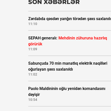
SON XƏBƏRLƏR
Zərdabda qəsdən yanğın törədən şəxs saxlanıl
11:10
SEPAH generalı:
Mehdinin zühuruna hazırlıq
görürük
11:09
Sabunçuda 70 min manatlıq elektrik naqilləri
oğurlayan şəxs saxlanıldı
11:02
Paolo Maldininin oğlu yenidən komandasını
dəyişir
10:54