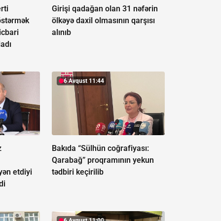
rti
Girişi qadağan olan 31 nəfərin
östərmək
ölkəyə daxil olmasının qarşısı
icbari
alınıb
ladı
6 Avqust 11:44
z
Bakıda “Sülhün coğrafiyası:
Qarabağ” proqramının yekun
ən etdiyi
tədbiri keçirilib
di
6 Avqust 11:00