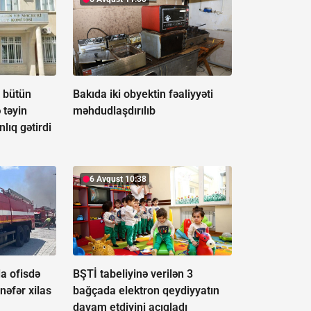
t bütün
Bakıda iki obyektin fəaliyyəti
 təyin
məhdudlaşdırılıb
lıq gətirdi
6 Avqust 10:38
a ofisdə
BŞTİ tabeliyinə verilən 3
nəfər xilas
bağçada elektron qeydiyyatın
davam etdiyini açıqladı