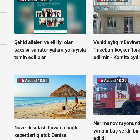
Şəhid ailələri və əlilliyi olan
Vahid aylıq müavinə
şəxslər sanatoriyalara yollayışla
“məcburi köçkün”lərə
təmin ediliblər
edilmir -
Komitə aydın
6 Avqust 10:52
6 Avqust 10:39
Nərimanov rayonund
Nazirlik küləkli hava ilə bağlı
yanğın baş verdi, bir 
xəbərdarlıq etdi:
Dənizə
edildi