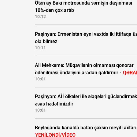
Ötən ay Bakı metrosunda sərnişin daşınması
10%-dən çox artıb
10:12
Paşinyan: Ermənistan eyni vaxtda iki ittifaqa ü
ola bilməz
10:11
Ali Məhkəmə: Müqavilənin olmaması qonorar
ödənilməsi öhdəliyini aradan qaldırmır -
QƏRA
10:01
Paşinyan: Aİİ ölkələri ilə əlaqələri gücləndirmək
əsas hədəfimizdir
10:01
Beyləqanda kanalda batan şəxsin meyiti axtarıl
YENİLƏNDİ/VİDEO