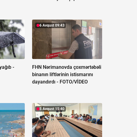
6 Avqust 09:43
yağıb -
FHN Nərimanovda çoxmərtəbəli
binanın liftlərinin istismarını
dayandırdı -
FOTO/VİDEO
5 Avqust 15:40