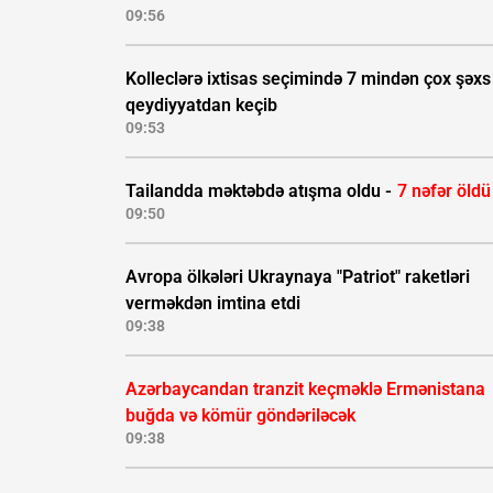
09:56
Kolleclərə ixtisas seçimində 7 mindən çox şəxs
qeydiyyatdan keçib
09:53
Tailandda məktəbdə atışma oldu -
7 nəfər öldü
09:50
Avropa ölkələri Ukraynaya "Patriot" raketləri
verməkdən imtina etdi
09:38
Azərbaycandan tranzit keçməklə Ermənistana
buğda və kömür göndəriləcək
09:38