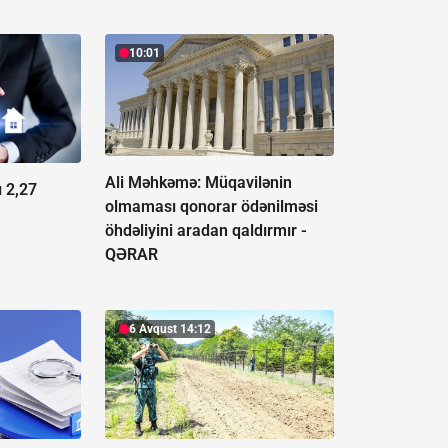
10:01
Ali Məhkəmə: Müqavilənin
ı 2,27
olmaması qonorar ödənilməsi
öhdəliyini aradan qaldırmır -
QƏRAR
6 Avqust 14:12