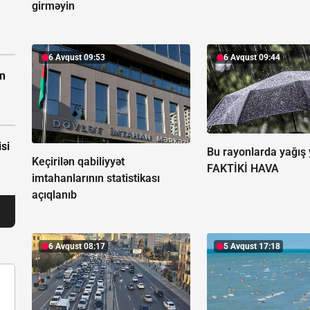
girməyin
6 Avqust 09:53
6 Avqust 09:44
ın
isi
Bu rayonlarda yağış 
Keçirilən qabiliyyət
FAKTİKİ HAVA
imtahanlarının statistikası
açıqlanıb
6 Avqust 08:17
5 Avqust 17:18