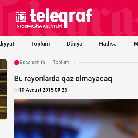
ildırım
vurması
nəticəsində
ölənlərin
sayı 20-yə
çatıb
diyyat
Toplum
Dünya
Hadisə
M
Əsas səhifə
Toplum
Bu rayonlarda qaz olmayacaq
19 Avqust 2015 09:26