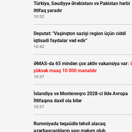
Türkiyə, Səudiyyə Ərəbistanı və Pakistan hərbi
ittifaq yaradır
10:52
Deputat: "Vaşinqton sazişi region üçün ciddi
iqtisadi faydalar vəd edir"
10:42
ƏMAS-da 65 mindən çox aktiv vakansiya var:
yüksək maaş 10 000 manatdır
10:37
İslandiya və Monteneqro 2028-ci ildə Avropa
İttifaqına daxil ola bilər
10:37
Rumıniyada təqaüdlə təhsil alacaq
azərbaycanlıların sayı məlum olub