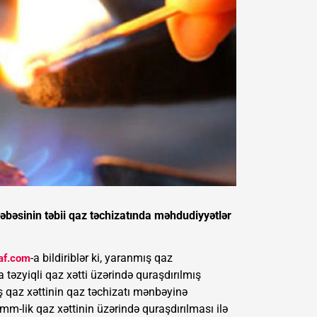
əbəsinin təbii qaz təchizatında məhdudiyyətlər
-a bildiriblər ki, yaranmış qaz
af.com
 təzyiqli qaz xətti üzərində quraşdırılmış
iş qaz xəttinin qaz təchizatı mənbəyinə
mm-lik qaz xəttinin üzərində quraşdırılması ilə