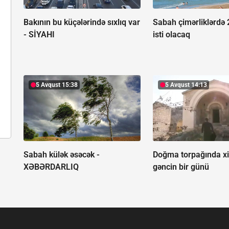
Bakının bu küçələrində sıxlıq var
Sabah çimərliklərdə 
-
SİYAHI
isti olacaq
5 Avqust 15:38
5 Avqust 14:13
Sabah külək əsəcək -
Doğma torpağında x
XƏBƏRDARLIQ
gəncin bir günü