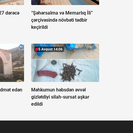
27 dərəcə
“Şəhərsalma və Memarlıq İli”
çərçivəsində növbəti tədbir
keçirildi
5 Avqust 14:06
idmət edən
Məhkumun həbsdən əvvəl
gizlətdiyi silah-sursat aşkar
edildi