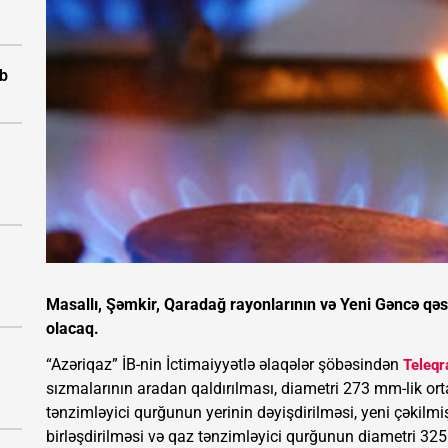
ıb
Masallı, Şəmkir, Qaradağ rayonlarının və Yeni Gəncə qəs
olacaq.
“Azəriqaz” İB-nin İctimaiyyətlə əlaqələr şöbəsindən
Teleqr
sızmalarının aradan qaldırılması, diametri 273 mm-lik orta
tənzimləyici qurğunun yerinin dəyişdirilməsi, yeni çəkilm
birləşdirilməsi və qaz tənzimləyici qurğunun diametri 325