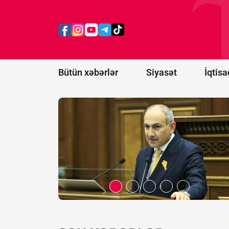
İttifaqına
üzvlüklə
bağlı
referendum
keçirə
bilmərik
Bütün xəbərlər
Siyasət
İqtisa