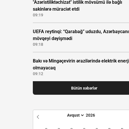
"Azəristiliktəchizat" istilik mövsümü ilə bağlı
sakinlərə müraciət etdi
09:19
UEFA reytinqi: “Qarabağ” uduzdu, Azərbaycan
mövqeyi dəyişmədi
09:18
Bakı və Mingəçevirin ərazilərində elektrik enerj
olmayacaq
09:12
Bütün xəbərlər