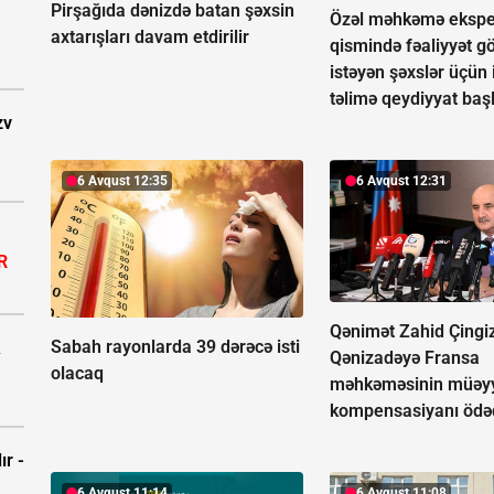
Pirşağıda dənizdə batan şəxsin
Özəl məhkəmə ekspe
axtarışları davam etdirilir
qismində fəaliyyət g
istəyən şəxslər üçün 
təlimə qeydiyyat baş
zv
6 Avqust 12:35
6 Avqust 12:31
R
Qənimət Zahid Çingi
Sabah rayonlarda 39 dərəcə isti
Qənizadəyə Fransa
olacaq
məhkəməsinin müəyy
kompensasiyanı ödə
ır -
6 Avqust 11:14
6 Avqust 11:08