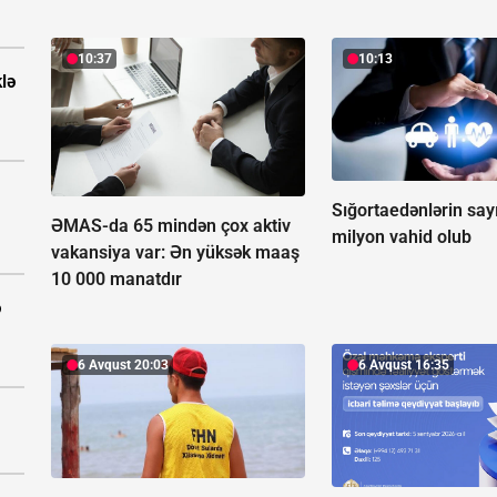
10:37
10:13
klə
Sığortaedənlərin say
ƏMAS-da 65 mindən çox aktiv
milyon vahid olub
vakansiya var:
Ən yüksək maaş
10 000 manatdır
ə
6 Avqust 20:03
6 Avqust 16:35