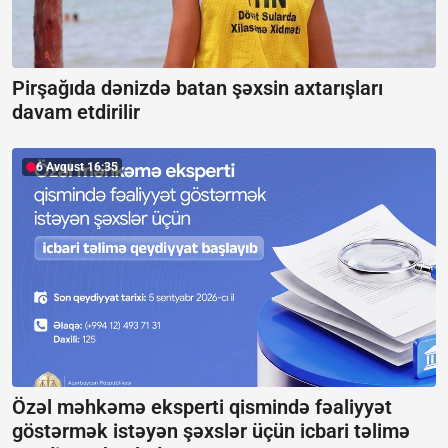
Pirşağıda dənizdə batan şəxsin axtarışları
davam etdirilir
6 Avqust 16:35
Özəl məhkəmə eksperti qismində fəaliyyət
göstərmək istəyən şəxslər üçün icbari təlimə