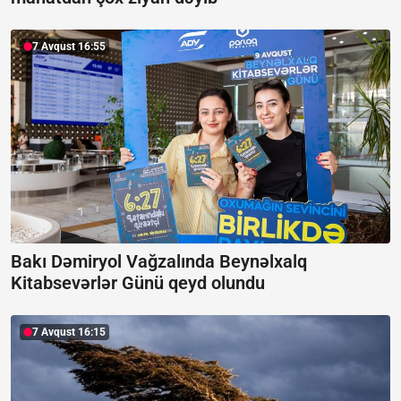
7 Avqust 16:55
Bakı Dəmiryol Vağzalında Beynəlxalq
Kitabsevərlər Günü qeyd olundu
7 Avqust 16:15