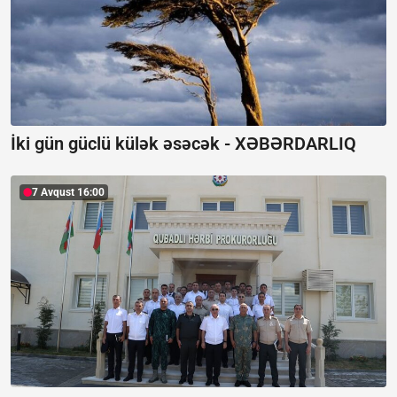
İki gün güclü külək əsəcək -
XƏBƏRDARLIQ
7 Avqust 16:00