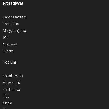
İqtisadiyyat
Kənd təsərrüfatı
Energetika
Maliyyə-sığorta
İKT
Nəqliyyat
Turizm
Toplum
Sosial siyasət
Elm və təhsil
Yaşıl dünya
Tibb
Media