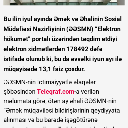
Bu ilin iyul ayında Əmək və Əhalinin Sosial
Müdafiəsi Nazirliyinin (ƏƏSMN) “Elektron
hökumət” portalı üzərindən təqdim etdiyi
elektron xidmətlərdən 178492 dəfə
istifadə olunub ki, bu da əvvəlki iyun ayı ilə
müqayisədə 13,1 faiz çoxdur.
ƏƏSMN-nin İctimaiyyətlə əlaqələr
şöbəsindən
Teleqraf.com
-a verilən
məlumata görə, ötən ay əhali ƏƏSMN-nin
“Əmək müqaviləsi bildirişlərinin qeydiyyata
alınması və bu barədə işəgötürənə