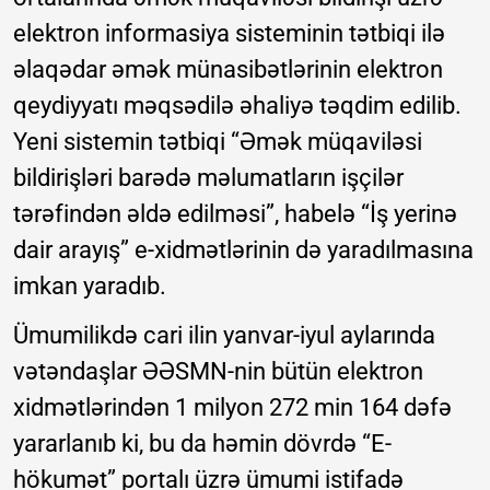
elektron informasiya sisteminin tətbiqi ilə
əlaqədar əmək münasibətlərinin elektron
qeydiyyatı məqsədilə əhaliyə təqdim edilib.
Yeni sistemin tətbiqi “Əmək müqaviləsi
bildirişləri barədə məlumatların işçilər
tərəfindən əldə edilməsi”, habelə “İş yerinə
dair arayış” e-xidmətlərinin də yaradılmasına
imkan yaradıb.
Ümumilikdə cari ilin yanvar-iyul aylarında
vətəndaşlar ƏƏSMN-nin bütün elektron
xidmətlərindən 1 milyon 272 min 164 dəfə
yararlanıb ki, bu da həmin dövrdə “E-
hökumət” portalı üzrə ümumi istifadə