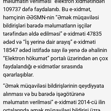
məlumatın verilməsi” elektron xidmətindən
109737 dəfə faydalanıb. Bu e-xidmət,
həmçinin ƏƏSMN-nin “Əmək müqaviləsi
bildirişləri barədə məlumatların işçilər
tərəfindən əldə edilməsi” e-xidməti 47835
ədəd və “İş yerinə dair arayış” e-xidməti
18547 ədəd istifadə sayı ilə yenə də əhalinin
“Elektron hökumət” portalı üzərindən ən çox
faydalandığı e-xidmətlər sırasında
qərarlaşıblar.
“Əmək müqaviləsi bildirişlərinin qeydiyyata
alınması və bu barədə işəgötürənə
məlumatın verilməsi” e-xidməti 2014-cü ilin
ortalarında əmək müqaviləsi bildirişi üzrə