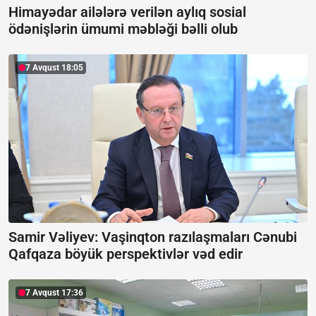
Himayədar ailələrə verilən aylıq sosial
ödənişlərin ümumi məbləği bəlli olub
7 Avqust 18:05
Samir Vəliyev: Vaşinqton razılaşmaları Cənubi
Qafqaza böyük perspektivlər vəd edir
7 Avqust 17:36