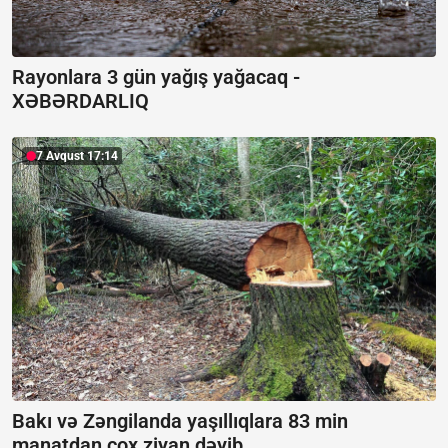
Rayonlara 3 gün yağış yağacaq -
XƏBƏRDARLIQ
7 Avqust 17:14
Bakı və Zəngilanda yaşıllıqlara 83 min
manatdan çox ziyan dəyib