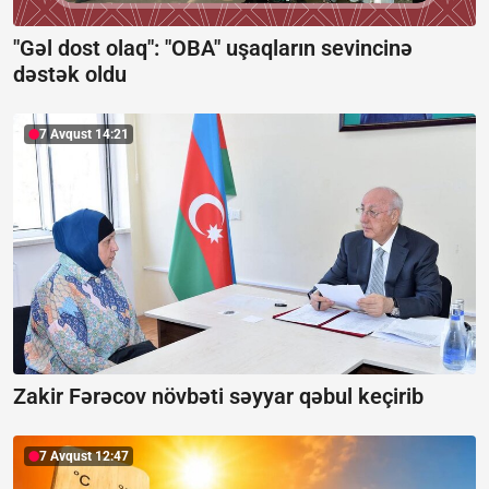
"Gəl dost olaq": "OBA" uşaqların sevincinə
dəstək oldu
7 Avqust 14:21
Zakir Fərəcov növbəti səyyar qəbul keçirib
7 Avqust 12:47