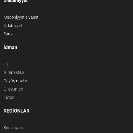
Mədəniyyət
Mədəniyyət siyasəti
Ədəbiyyat
Sənət
İdman
F1
Gimnastika
Döyüş növləri
Əl oyunları
Futbol
REGİONLAR
Şimal-qərb